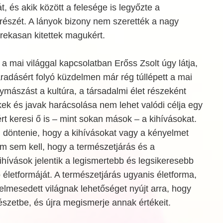
t, és akik között a felesége is legyőzte a
szét. A lányok bizony nem szerették a nagy
erekasan kitettek magukért.
 a mai világgal kapcsolatban Erőss Zsolt úgy látja,
adásért folyó küzdelmen már rég túllépett a mai
gymászást a kultúra, a társadalmi élet részeként
ékek és javak harácsolása nem lehet valódi célja egy
rt keresi ő is – mint sokan mások – a kihívásokat.
 döntenie, hogy a kihívásokat vagy a kényelmet
m sem kell, hogy a természetjárás és a
hívások jelentik a legismertebb és legsikeresebb
letformáját. A természetjárás ugyanis életforma,
lmesedett világnak lehetőséget nyújt arra, hogy
észetbe, és újra megismerje annak értékeit.