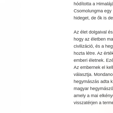
hódította a Himalájá
Csomolungma egy ré
hideget, de ők is d
Az élet dolgaival és
hogy az életben mar
civilizáció, és a he
hozta létre. Az ért
emberi életnek. Ezé
Az embernek el kell
választja. Mondano
hegymászás adta ki
magyar hegymászó é
amely a mai elkénye
visszatérjen a term