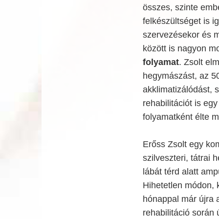
összes, szinte embe
felkészültséget is
szervezésekor és m
között is nagyon mo
folyamat
. Zsolt el
hegymászást, az 50
akklimatizálódást, 
rehabilitációt is e
folyamatként élte m
Erőss Zsolt egy ko
szilveszteri, tátrai
lábát térd alatt amp
Hihetetlen módon, ké
hónappal már újra 
rehabilitáció során 