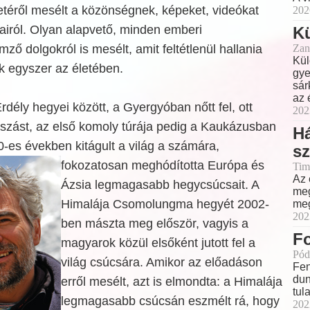
téről mesélt a közönségnek, képeket, videókat
202
tjairól. Olyan alapvető, minden emberi
Kü
Zan
ző dolgokról is mesélt, amit feltétlenül hallania
Kül
k egyszer az életében.
gye
sár
az 
dély hegyei között, a Gyergyóban nőtt fel, ott
202
szást, az első komoly túrája pedig a Kaukázusban
H
0-es években kitágult a világ a számára,
sz
fokozatosan meghódította Európa
és
Tim
Az 
Ázsia legmagasabb hegycsúcsait. A
meg
Himalája Csomolungma hegyét 2002-
meg
202
ben mászta meg először, vagyis a
Fo
magyarok közül elsőként jutott fel a
Pód
világ csúcsára. Amikor az előadáson
Fen
dun
erről mesélt, azt is elmondta: a Himalája
tul
legmagasabb csúcsán eszmélt rá, hogy
202