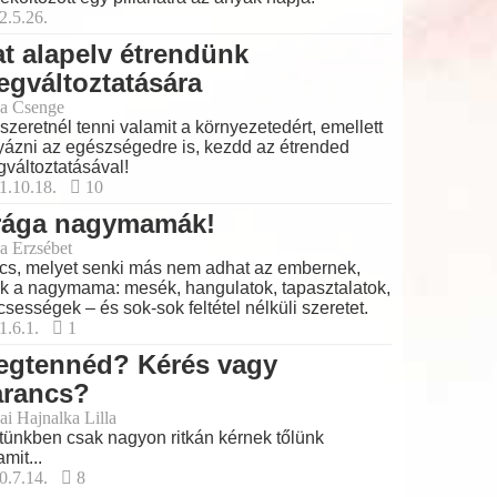
2.5.26.
t alapelv étrendünk
gváltoztatására
a Csenge
szeretnél tenni valamit a környezetedért, emellett
yázni az egészségedre is, kezdd az étrended
változtatásával!
1.10.18.
10
rága nagymamák!
a Erzsébet
cs, melyet senki más nem adhat az embernek,
k a nagymama: mesék, hangulatok, tapasztalatok,
csességek – és sok-sok feltétel nélküli szeretet.
1.6.1.
1
egtennéd? Kérés vagy
arancs?
ai Hajnalka Lilla
tünkben csak nagyon ritkán kérnek tőlünk
amit...
0.7.14.
8