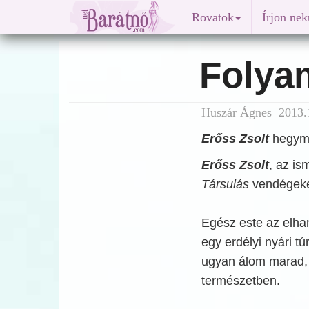
Rovatok
Írjon ne
Folya
Huszár Ágnes 2013.1
Erőss Zsolt
hegymá
Erőss Zsolt
, az i
Társulás
vendégekén
Egész este az elha
egy erdélyi nyári t
ugyan álom marad, 
természetben.