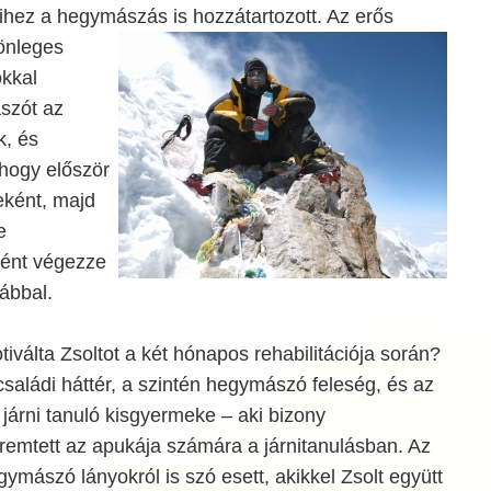
mihez a hegymászás is hozzátartozott. Az
erős
önleges
okkal
szót az
k, és
hogy először
zeként, majd
e
ként végezze
ábbal.
válta Zsoltot a két hónapos rehabilitációja során?
saládi háttér, a szintén hegymászó feleség, és az
 járni tanuló kisgyermeke – aki bizony
remtett az apukája számára a járnitanulásban. Az
ymászó lányokról is szó esett, akikkel Zsolt együtt