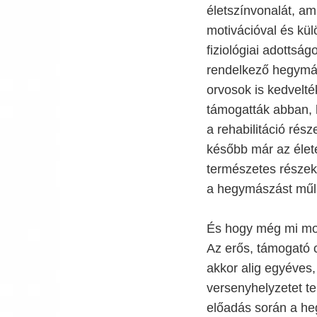
életszínvonalát, a
motivációval és kül
fiziológiai adottság
rendelkező hegymá
orvosok is kedvelté
támogatták abban, 
a rehabilitáció rés
később már az élet
természetes része
a hegymászást műl
És hogy még mi moti
Az erős, támogató c
akkor alig egyéves,
versenyhelyzetet te
előadás során a heg