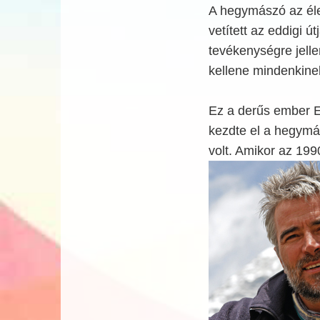
A hegymászó az éle
vetített az eddigi ú
tevékenységre jellem
kellene mindenkine
Ez a derűs ember Er
kezdte el a hegymá
volt. Amikor az 199