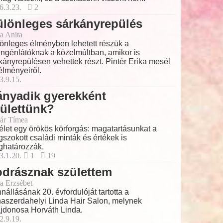
6.3.23.
2
lönleges sárkányrepülés
a Anita
önleges élményben lehetett részük a
ngénlátóknak a közelmúltban, amikor is
kányrepülésen vehettek részt. Pintér Erika mesél
élményeiről.
3.9.15.
ányadik gyerekként
ülettünk?
ár Tímea
élet egy örökös körforgás: magatartásunkat a
szokott családi minták és értékek is
határozzák.
3.1.20.
1
19
drásznak születtem
a Erzsébet
nállásának 20. évfordulóját tartotta a
aszerdahelyi Linda Hair Salon, melynek
ajdonosa Horváth Linda.
2.9.19.