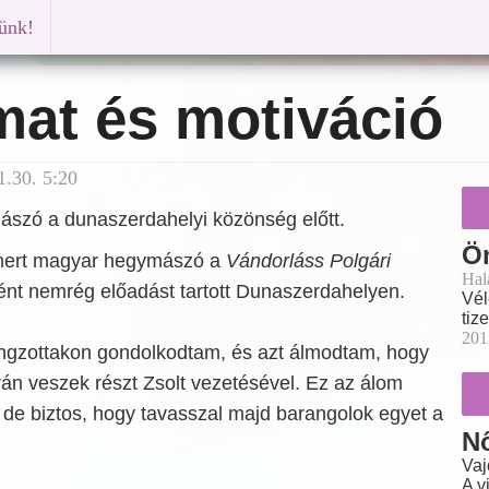
künk!
mat és motiváció
.30. 5:20
szó a dunaszerdahelyi közönség előtt.
Ö
smert magyar hegymászó a
Vándorláss Polgári
Hal
t nemrég előadást tartott Dunaszerdahelyen.
Vél
tiz
201
ngzottakon gondolkodtam, és azt álmodtam, hogy
úrán veszek részt Zsolt vezetésével. Ez az álom
de biztos, hogy tavasszal majd barangolok egyet a
Nő
Vaj
A v