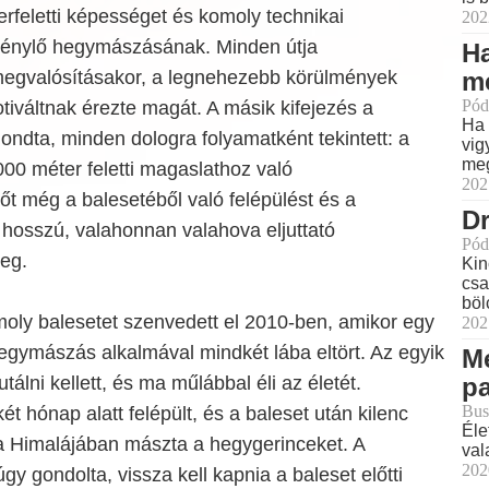
rfeletti képességet és komoly technikai
202
 igénylő hegymászásának. Minden útja
Ha
me
egvalósításakor, a legnehezebb körülmények
Pód
tiváltnak érezte magát. A másik kifejezés a
Ha 
mondta, minden dologra folyamatként tekintett: a
vig
meg
00 méter feletti magaslathoz való
202
sőt még a balesetéből való felépülést és a
D
gy hosszú, valahonnan valahova eljuttató
Pód
eg.
Kin
csa
böl
moly balesetet szenvedett el 2010-ben, amikor egy
202
 hegymászás alkalmával mindkét lába eltört. Az egyik
M
p
utálni kellett, és ma műlábbal éli az életét.
Bus
t hónap alatt felépült, és a baleset után kilenc
Éle
a Himalájában mászta a hegygerinceket. A
val
202
úgy gondolta, vissza kell kapnia a baleset előtti