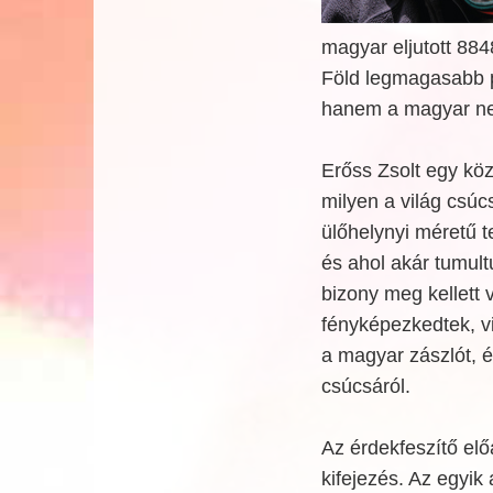
magyar eljutott 884
Föld legmagasabb 
hanem a magyar nem
Erőss Zsolt egy kö
milyen a világ csú
ülőhelynyi méretű t
és ahol akár tumultu
bizony meg kellett 
fényképezkedtek, v
a magyar zászlót, é
csúcsáról.
Az érdekfeszítő elő
kifejezés. Az egyik