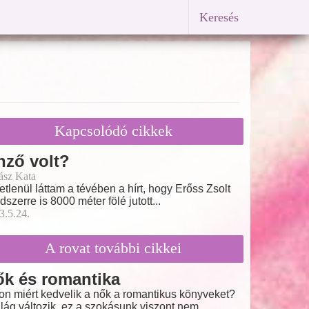
Keresés
Kapcsolódó cikkek
nző volt?
ász Kata
etlenül láttam a tévében a hírt, hogy Erőss Zsolt
edszerre is 8000 méter fölé jutott...
3.5.24.
A rovat további cikkei
k és romantika
on miért kedvelik a nők a romantikus könyveket?
ilág változik, ez a szokásunk viszont nem.