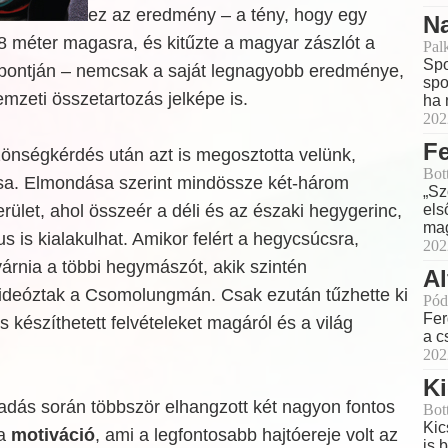
ez az eredmény – a tény, hogy egy
Na
8 méter magasra, és kitűzte a magyar zászlót a
Pal
Spo
pontján – nemcsak a saját legnagyobb eredménye,
spo
zeti összetartozás jelképe is.
ha 
202
Fe
zönségkérdés után azt is megosztotta velünk,
Bot
csa. Elmondása szerint mindössze két-három
„Sz
els
erület, ahol összeér a déli és az északi hegygerinc,
mag
s is kialakulhat. Amikor felért a hegycsúcsra,
202
várnia a többi hegymászót, akik szintén
Al
ideóztak a Csomolungmán. Csak ezután tűzhette ki
Pód
Fer
s készíthetett felvételeket magáról és a világ
a c
202
Ki
adás során többször elhangzott két nagyon fontos
Bot
Kic
 a
motiváció
, ami a legfontosabb hajtóereje volt az
is 