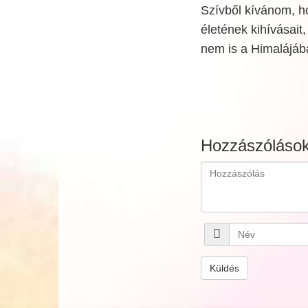
Szívből kívánom, h
életének kihívásait
nem is a Himalájába
Hozzászóláso
Küldés