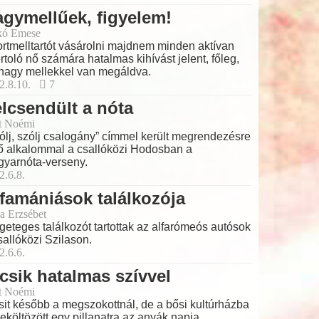
gymellűek, figyelem!
kó Emese
rtmelltartót vásárolni majdnem minden aktívan
rtoló nő számára hatalmas kihívást jelent, főleg,
nagy mellekkel van megáldva.
2.8.10.
7
lcsendült a nóta
t Noémi
ólj, szólj csalogány” címmel került megrendezésre
ő alkalommal a csallóközi Hodosban a
yarnóta-verseny.
2.6.8.
famániások találkozója
a Erzsébet
geteges találkozót tartottak az alfarómeós autósok
sallóközi Szilason.
2.6.6.
csik hatalmas szívvel
t Noémi
sit később a megszokottnál, de a bősi kultúrházba
beköltözött egy pillanatra az anyák napja.