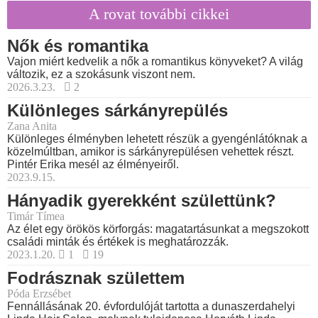
A rovat további cikkei
Nők és romantika
Vajon miért kedvelik a nők a romantikus könyveket? A világ
változik, ez a szokásunk viszont nem.
2026.3.23.
2
Különleges sárkányrepülés
Zana Anita
Különleges élményben lehetett részük a gyengénlátóknak a
közelmúltban, amikor is sárkányrepülésen vehettek részt.
Pintér Erika mesél az élményeiről.
2023.9.15.
Hányadik gyerekként születtünk?
Timár Tímea
Az élet egy örökös körforgás: magatartásunkat a megszokott
családi minták és értékek is meghatározzák.
2023.1.20.
1
19
Fodrásznak születtem
Póda Erzsébet
Fennállásának 20. évfordulóját tartotta a dunaszerdahelyi