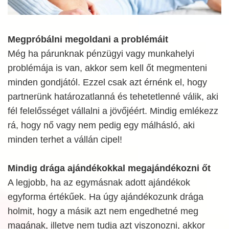
Megpróbálni megoldani a problémáit
Még ha párunknak pénzügyi vagy munkahelyi
problémája is van, akkor sem kell őt megmenteni
minden gondjától. Ezzel csak azt érnénk el, hogy
partnerünk határozatlanná és tehetetlenné válik, aki
fél felelősséget vállalni a jövőjéért. Mindig emlékezz
rá, hogy nő vagy nem pedig egy málhásló, aki
minden terhet a vállán cipel!
Mindig drága ajándékokkal megajándékozni őt
A legjobb, ha az egymásnak adott ajándékok
egyforma értékűek. Ha úgy ajándékozunk drága
holmit, hogy a másik azt nem engedhetné meg
magának, illetve nem tudja azt viszonozni, akkor