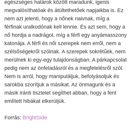
egészséges határok között maradunk, igenis
megvalósíthatóak és átültethetőek napjaikba is. Ez
nem azt jelenti, hogy a nőnek naivnak, míg a
férfinak uralkodónak kell lennie. És azt sem, hogy a
nő hordja a nadrágot, míg a férfi egy anyámasszony
katonája. A férfi és női szerepek nem erről, nem a
szélsőségekről szólnak. A szerepek sokrétűek, nem
merülnek ki egy-egy tulajdonságban. A párkapcsolat
pedig nem az önfeladásról és a megfelelésről szól.
Nem is arról, hogy manipuláljuk, befolyásoljuk és
sarokba szorítjuk a másikat. Az önmagunk és a
másik iránti tisztelet segíthet abban, hogy a fent
említett hibákat elkerüljük.
Forrás:
BrightSide