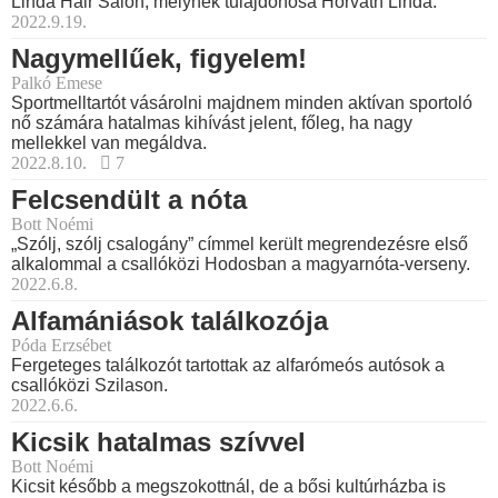
Linda Hair Salon, melynek tulajdonosa Horváth Linda.
2022.9.19.
Nagymellűek, figyelem!
Palkó Emese
Sportmelltartót vásárolni majdnem minden aktívan sportoló
nő számára hatalmas kihívást jelent, főleg, ha nagy
mellekkel van megáldva.
2022.8.10.
7
Felcsendült a nóta
Bott Noémi
„Szólj, szólj csalogány” címmel került megrendezésre első
alkalommal a csallóközi Hodosban a magyarnóta-verseny.
2022.6.8.
Alfamániások találkozója
Póda Erzsébet
Fergeteges találkozót tartottak az alfarómeós autósok a
csallóközi Szilason.
2022.6.6.
Kicsik hatalmas szívvel
Bott Noémi
Kicsit később a megszokottnál, de a bősi kultúrházba is