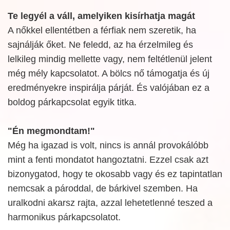
Te legyél a váll, amelyiken kisírhatja magát
A nőkkel ellentétben a férfiak nem szeretik, ha
sajnálják őket. Ne feledd, az ha érzelmileg és
lelkileg mindig mellette vagy, nem feltétlenül jelent
még mély kapcsolatot. A bölcs nő támogatja és új
eredményekre inspirálja párját. És valójában ez a
boldog párkapcsolat egyik titka.
"Én megmondtam!"
Még ha igazad is volt, nincs is annál provokálóbb
mint a fenti mondatot hangoztatni. Ezzel csak azt
bizonygatod, hogy te okosabb vagy és ez tapintatlan
nemcsak a pároddal, de bárkivel szemben. Ha
uralkodni akarsz rajta, azzal lehetetlenné teszed a
harmonikus párkapcsolatot.