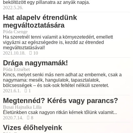
beköltözött egy pillanatra az anyák napja.
2022.5.26.
Hat alapelv étrendünk
megváltoztatására
Póda Csenge
Ha szeretnél tenni valamit a környezetedért, emellett
vigyázni az egészségedre is, kezdd az étrended
megváltoztatásával!
2021.10.18.
10
Drága nagymamák!
Póda Erzsébet
Kincs, melyet senki más nem adhat az embernek, csak a
nagymama: mesék, hangulatok, tapasztalatok,
bölcsességek – és sok-sok feltétel nélküli szeretet.
2021.6.1.
1
Megtennéd? Kérés vagy parancs?
Busai Hajnalka Lilla
Életünkben csak nagyon ritkán kérnek tőlünk valamit...
2020.7.14.
8
Vizes élőhelyeink