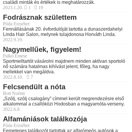
családi minták és értékek is meghatározzák.
2023.1.20.
1
19
Fodrásznak születtem
Póda Erzsébet
Fennállásának 20. évfordulóját tartotta a dunaszerdahelyi
Linda Hair Salon, melynek tulajdonosa Horváth Linda.
2022.9.19.
Nagymellűek, figyelem!
Palkó Emese
Sportmelltartót vásárolni majdnem minden aktívan sportoló
nő számára hatalmas kihívást jelent, főleg, ha nagy
mellekkel van megáldva.
2022.8.10.
7
Felcsendült a nóta
Bott Noémi
„Szólj, szólj csalogány” címmel került megrendezésre első
alkalommal a csallóközi Hodosban a magyarnóta-verseny.
2022.6.8.
Alfamániások találkozója
Póda Erzsébet
Fergeteges találkozót tartottak az alfarómeós autósok a