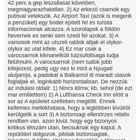
42 perc a gep leszallasat követöen,
megmagyarazhatatlan. 2) Az erkezö csarnok egy
putrival vetekszik. Az Airport Taxi (azok is megerik
a penzüket) egy bodet epitett fel es turista
informacionak alcazza. A szorolapok a földön
hevernek es senki sem szedi fel azokat. 3) A
vamosok mint az utszeli rablok alljak el olykor-
olykor az utat kifele. 4) Ez mar csak a
varocsarnok klimanelküli tulzsufoltsaga tudja
felülmulni. A varocsarnok (nem tudok jobb
kifejezest, pedig ugy nez ki mint a Nyugati
aluljaroja, a padokat a Balkanrol itt maradt utasok
foglaljak el, leginkabb horizontalisan. De nezzük
az indulasi oldalt: 1) Nincs klima; kb. sehol (de ezt
mar emlitettem) 2) A Lufthansa Check Inn elött a
sor az A epületet szelteben megtölti. Ennek
kellemes mellekhatasa, hogy a legtöbben kivülröl
kerülgetik a sort 3) A biztonsagi ellenörzes relativ
rendben van, azon kivül, hogy egy bizonyos
kritikus létszám utan, becsuknak egy kaput. A
repülöteri dolgozok, pilotak biztonsagiak,