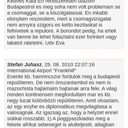
Kedves Kata En rendszeresen utazom
Budapestrol es meg soha nem volt problemam se
a csomaggal, se a kiszolgalassal. En inkabb
elonyben reszesitem, mert a csomagvizsgalat
nem annyira szigoru es ketto kezitaskat is
felhivetek a repulore. A borondot pedig, ha ertek
van benne be lehet foliaztatni ezer forintert vagy
lakatot ratetetni. Udv Eva
Stefan Juhasz
, 25. 08. 2010 22:07:16
International Airport "Frankhill"
Evente kb. harmincszor fordulok meg a budapesti
repulöteren. De nem önszantambol es nem is
mazochista hajlamaim hajtanak arra fele. A vilag
minden kontinensen megfordultam mar es kb.
negy tucat különbözö repülöteren. Amit olvastam,
az egy enyhe es diplomatikus megvilagitasa a
valosagnak. Az igazsag az, hogy a helyzet ennel
sokkal rosszabb; 1) A poggyaszkiadas meg a
fekete afrikai sebeseget is alulteljesiti, atlagban