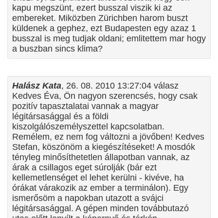
kapu megszünt, ezert busszal viszik ki az
embereket. Miközben Zürichben harom buszt
küldenek a gephez, ezt Budapesten egy azaz 1
busszal is meg tudjak oldani; emlitettem mar hogy
a buszban sincs klima?
Halász Kata
, 26. 08. 2010 13:27:04 válasz
Kedves Éva, Ön nagyon szerencsés, hogy csak
pozitív tapasztalatai vannak a magyar
légitársasággal és a földi
kiszolgálószemélyszettel kapcsolatban.
Remélem, ez nem fog változni a jövőben! Kedves
Stefan, köszönöm a kiegészítéseket! A mosdók
tényleg minősíthetetlen állapotban vannak, az
árak a csillagos eget súrolják (bár ezt
kellemetlenséget el lehet kerülni - kivéve, ha
órákat várakozik az ember a terminálon). Egy
ismerősöm a napokban utazott a svájci
légitársasággal. A gépen minden továbbutazó