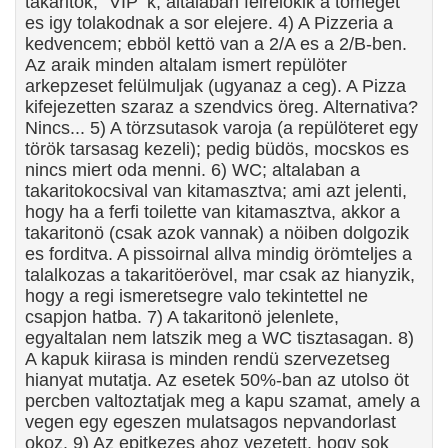
takaritok, "VIP"'k; altalaban felrelökik a tömeget
es igy tolakodnak a sor elejere. 4) A Pizzeria a
kedvencem; ebböl kettö van a 2/A es a 2/B-ben.
Az araik minden altalam ismert repülöter
arkepzeset felülmuljak (ugyanaz a ceg). A Pizza
kifejezetten szaraz a szendvics öreg. Alternativa?
Nincs... 5) A törzsutasok varoja (a repülöteret egy
török tarsasag kezeli); pedig büdös, mocskos es
nincs miert oda menni. 6) WC; altalaban a
takaritokocsival van kitamasztva; ami azt jelenti,
hogy ha a ferfi toilette van kitamasztva, akkor a
takaritonö (csak azok vannak) a nöiben dolgozik
es forditva. A pissoirnal allva mindig örömteljes a
talalkozas a takaritöerövel, mar csak az hianyzik,
hogy a regi ismeretsegre valo tekintettel ne
csapjon hatba. 7) A takaritonö jelenlete,
egyaltalan nem latszik meg a WC tisztasagan. 8)
A kapuk kiirasa is minden rendü szervezetseg
hianyat mutatja. Az esetek 50%-ban az utolso öt
percben valtoztatjak meg a kapu szamat, amely a
vegen egy egeszen mulatsagos nepvandorlast
okoz. 9) Az epitkezes ahoz vezetett, hogy sok