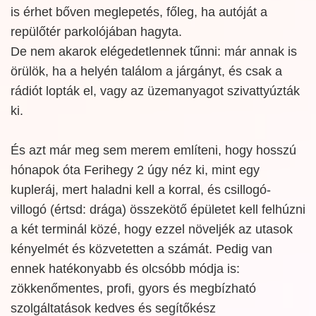
is érhet bőven meglepetés, főleg, ha autóját a
repülőtér parkolójában hagyta.
De nem akarok elégedetlennek tűnni: már annak is
örülök, ha a helyén találom a járgányt, és csak a
rádiót lopták el, vagy az üzemanyagot szivattyúzták
ki.
És azt már meg sem merem említeni, hogy hosszú
hónapok óta Ferihegy 2 úgy néz ki, mint egy
kupleráj, mert haladni kell a korral, és csillogó-
villogó (értsd: drága) összekötő épületet kell felhúzni
a két terminál közé, hogy ezzel növeljék az utasok
kényelmét és közvetetten a számát. Pedig van
ennek hatékonyabb és olcsóbb módja is:
zökkenőmentes, profi, gyors és megbízható
szolgáltatások kedves és segítőkész