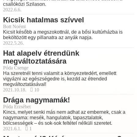
csallóközi Szilason.
2022.6.6.
Kicsik hatalmas szívvel
Bott Noémi
Kicsit később a megszokottnál, de a bősi kultúrházba is
beköltözött egy pillanatra az anyák napja.
2022.5.26.
Hat alapelv étrendünk
megváltoztatására
Póda Csenge
Ha szeretnél tenni valamit a környezetedért, emellett
vigyázni az egészségedre is, kezdd az étrended
megváltoztatásával!
2021.10.18.
10
Drága nagymamák!
Póda Erzsébet
Kincs, melyet senki más nem adhat az embernek, csak a
nagymama: mesék, hangulatok, tapasztalatok,
bölcsességek – és sok-sok feltétel nélküli szeretet.
2021.6.1.
1