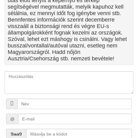
utas előtt lenyílt a képernyő és térkép
segítségével megmutatták, melyik kapuhoz kell
sétálnia, ez mennyi időt fog igénybe venni stb.
Bennfentes információk szerint decemberre
visszaáll a biztonsági rend és végre EU-s
állampolgárokként fognak kezelni az országok.
Szóval, lehet ezt máshogy is csinálni. Vagy lehet
busszal/vontallal/autóval utazni, esetleg nem
Magyarországról. Hadd nőjön
Ausztria/Csehország stb. nemzeti bevétele!
@