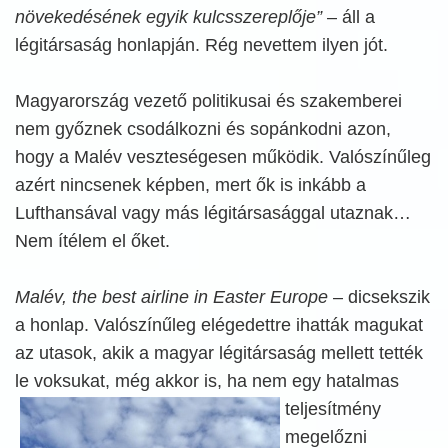
növekedésének egyik kulcsszereplője”
– áll a
légitársaság honlapján. Rég nevettem ilyen jót.
Magyarország vezető politikusai és szakemberei
nem győznek csodálkozni és sopánkodni azon,
hogy a Malév veszteségesen működik. Valószínűleg
azért nincsenek képben, mert ők is inkább a
Lufthansával vagy más légitársasággal utaznak…
Nem ítélem el őket.
Malév, the best airline in Easter Europe
– dicsekszik
a honlap. Valószínűleg elégedettre ihatták magukat
az utasok, akik a magyar légitársaság mellett tették
le voksukat, még akkor is, ha nem egy
hatalmas
teljesítmény
megelőzni