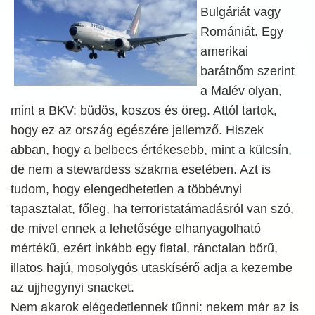
Bulgáriát vagy
Romániát. Egy
amerikai
barátnőm szerint
a Malév olyan,
mint a BKV: büdös, koszos és öreg. Attól tartok,
hogy ez az ország egészére jellemző. Hiszek
abban, hogy a belbecs értékesebb, mint a külcsín,
de nem a stewardess szakma esetében. Azt is
tudom, hogy elengedhetetlen a többévnyi
tapasztalat, főleg, ha terroristatámadásról van szó,
de mivel ennek a lehetősége elhanyagolható
mértékű, ezért inkább egy fiatal, ránctalan bőrű,
illatos hajú, mosolygós utaskísérő adja a kezembe
az ujjhegynyi snacket.
Nem akarok elégedetlennek tűnni: nekem már az is