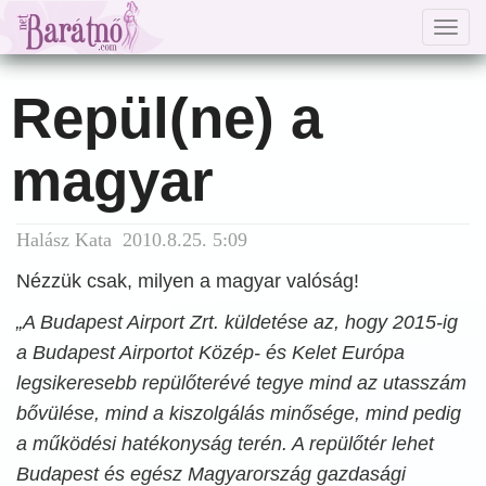
Togg
navig
Repül(ne) a
magyar
Halász Kata 2010.8.25. 5:09
Nézzük csak, milyen a magyar valóság!
„A Budapest Airport Zrt. küldetése az, hogy 2015-ig
a Budapest Airportot Közép- és Kelet Európa
legsikeresebb repülőterévé tegye mind az utasszám
bővülése, mind a kiszolgálás minősége, mind pedig
a működési hatékonyság terén. A repülőtér lehet
Budapest és egész Magyarország gazdasági