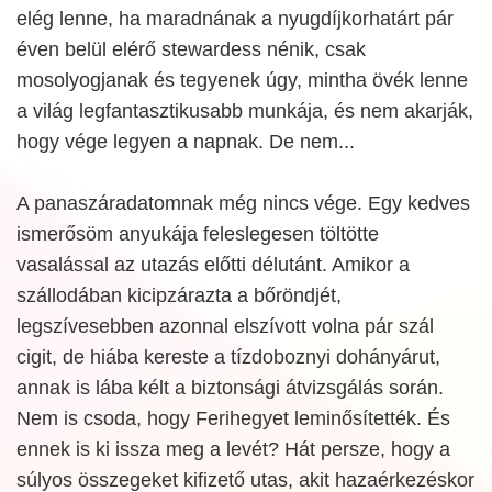
elég lenne, ha maradnának a nyugdíjkorhatárt pár
éven belül elérő stewardess nénik, csak
mosolyogjanak és tegyenek úgy, mintha övék lenne
a világ legfantasztikusabb munkája, és nem akarják,
hogy vége legyen a napnak. De nem...
A panaszáradatomnak még nincs vége. Egy kedves
ismerősöm anyukája feleslegesen töltötte
vasalással az utazás előtti délutánt. Amikor a
szállodában kicipzárazta a bőröndjét,
legszívesebben azonnal elszívott volna pár szál
cigit, de hiába kereste a tízdoboznyi dohányárut,
annak is lába kélt a biztonsági átvizsgálás során.
Nem is csoda, hogy Ferihegyet leminősítették. És
ennek is ki issza meg a levét? Hát persze, hogy a
súlyos összegeket kifizető utas, akit hazaérkezéskor