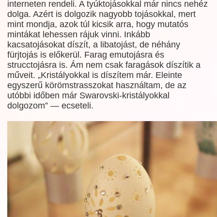
interneten rendeli. A tyúktojásokkal már nincs nehéz
dolga. Azért is dolgozik nagyobb tojásokkal, mert
mint mondja, azok túl kicsik arra, hogy mutatós
mintákat lehessen rájuk vinni. Inkább
kacsatojásokat díszít, a libatojást, de néhány
fürjtojás is előkerül. Farag emutojásra és
strucctojásra is. Ám nem csak faragások díszítik a
műveit. „Kristályokkal is díszítem már. Eleinte
egyszerű körömstrasszokat használtam, de az
utóbbi időben már Swarovski-kristályokkal
dolgozom” — ecseteli.