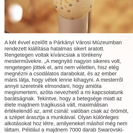
A két évvel ezelőtt a Párkányi Városi Múzeumban
rendezett kiállítása hatalmas sikert aratott.
Rengetegen voltak kíváncsiak a törékeny
mesterművekre. „A megnyitó nagyon sikeres volt,
rengetegen jöttek el, ami nem véletlen, hisz elég
megnézni a csodálatos darabokat, és az ember
máris látja, hogy vétek lenne kihagyni. A mesterről
annyit szeretnék elmondani, hogy amióta
megismertem, azóta nevezhető a mi kapcsolatunk
barátságnak. Tekintve, hogy a betegsége miatt az
élete majdnem tragikussá vált, maximálisan
értékelendő az, amit csinál: valóban csak az örömöt,
a szépet árasztja a munkáival. Olyan különleges
alkotásokat hoz létre, amilyeneket máshol még nem
láttam. Például a majdnem 7000 darab Swarovski-