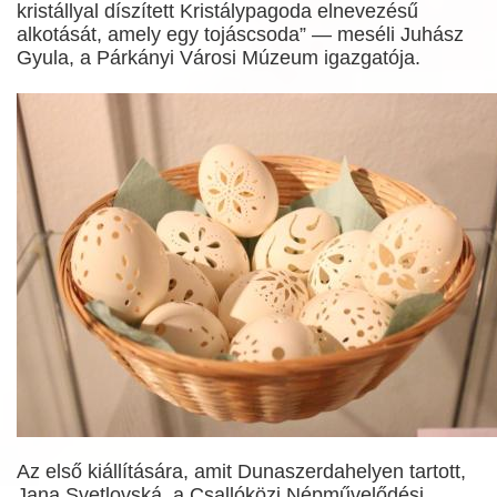
kristállyal díszített Kristálypagoda elnevezésű
alkotását, amely egy tojáscsoda” — meséli Juhász
Gyula, a Párkányi Városi Múzeum igazgatója.
Az első kiállítására, amit Dunaszerdahelyen tartott,
Jana Svetlovská, a Csallóközi Népművelődési