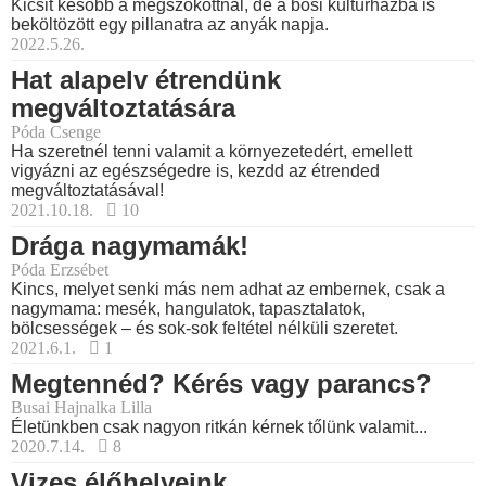
Kicsit később a megszokottnál, de a bősi kultúrházba is
beköltözött egy pillanatra az anyák napja.
2022.5.26.
Hat alapelv étrendünk
megváltoztatására
Póda Csenge
Ha szeretnél tenni valamit a környezetedért, emellett
vigyázni az egészségedre is, kezdd az étrended
megváltoztatásával!
2021.10.18.
10
Drága nagymamák!
Póda Erzsébet
Kincs, melyet senki más nem adhat az embernek, csak a
nagymama: mesék, hangulatok, tapasztalatok,
bölcsességek – és sok-sok feltétel nélküli szeretet.
2021.6.1.
1
Megtennéd? Kérés vagy parancs?
Busai Hajnalka Lilla
Életünkben csak nagyon ritkán kérnek tőlünk valamit...
2020.7.14.
8
Vizes élőhelyeink