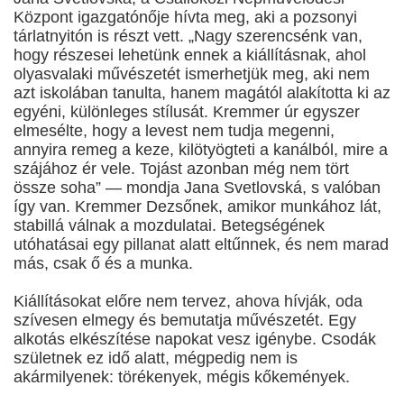
Központ igazgatónője hívta meg, aki a pozsonyi
tárlatnyitón is részt vett. „Nagy szerencsénk van,
hogy részesei lehetünk ennek a kiállításnak, ahol
olyasvalaki művészetét ismerhetjük meg, aki nem
azt iskolában tanulta, hanem magától alakította ki az
egyéni, különleges stílusát. Kremmer úr egyszer
elmesélte, hogy a levest nem tudja megenni,
annyira remeg a keze, kilötyögteti a kanálból, mire a
szájához ér vele. Tojást azonban még nem tört
össze soha” — mondja Jana Svetlovská, s valóban
így van. Kremmer Dezsőnek, amikor munkához lát,
stabillá válnak a mozdulatai. Betegségének
utóhatásai egy pillanat alatt eltűnnek, és nem marad
más, csak ő és a munka.
Kiállításokat előre nem tervez, ahova hívják, oda
szívesen elmegy és bemutatja művészetét. Egy
alkotás elkészítése napokat vesz igénybe. Csodák
születnek ez idő alatt, mégpedig nem is
akármilyenek: törékenyek, mégis kőkemények.