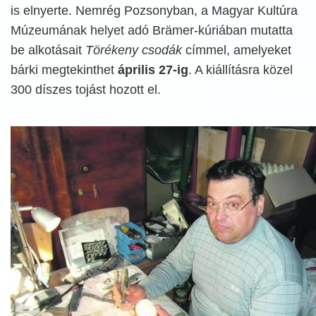
is elnyerte. Nemrég Pozsonyban, a Magyar Kultúra
Múzeumának helyet adó Brämer-kúriában mutatta
be alkotásait
Törékeny csodák
címmel, amelyeket
bárki megtekinthet
április 27-ig
. A kiállításra közel
300 díszes tojást hozott el.