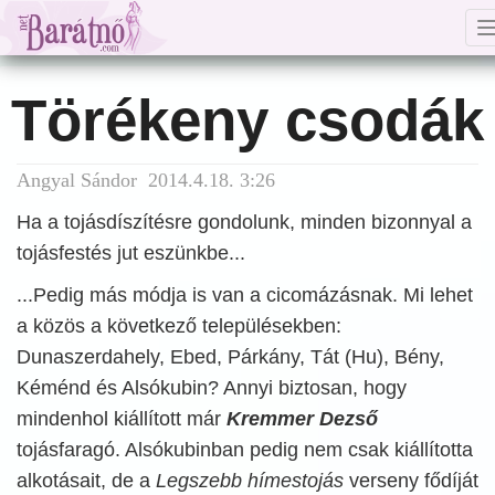
Törékeny csodák
Angyal Sándor 2014.4.18. 3:26
Ha a tojásdíszítésre gondolunk, minden bizonnyal a
tojásfestés jut eszünkbe...
...Pedig más módja is van a cicomázásnak. Mi lehet
a közös a következő településekben:
Dunaszerdahely, Ebed, Párkány, Tát (Hu), Bény,
Kéménd és Alsókubin? Annyi biztosan, hogy
mindenhol kiállított már
Kremmer Dezső
tojásfaragó. Alsókubinban pedig nem csak kiállította
alkotásait, de a
Legszebb hímestojás
verseny fődíját