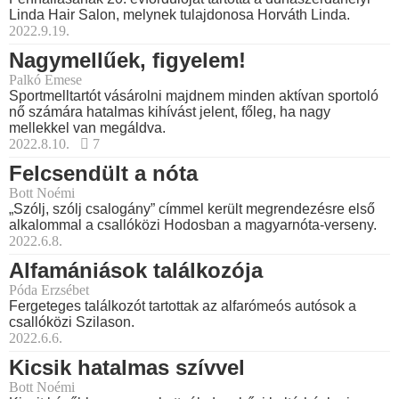
Linda Hair Salon, melynek tulajdonosa Horváth Linda.
2022.9.19.
Nagymellűek, figyelem!
Palkó Emese
Sportmelltartót vásárolni majdnem minden aktívan sportoló
nő számára hatalmas kihívást jelent, főleg, ha nagy
mellekkel van megáldva.
2022.8.10.
7
Felcsendült a nóta
Bott Noémi
„Szólj, szólj csalogány” címmel került megrendezésre első
alkalommal a csallóközi Hodosban a magyarnóta-verseny.
2022.6.8.
Alfamániások találkozója
Póda Erzsébet
Fergeteges találkozót tartottak az alfarómeós autósok a
csallóközi Szilason.
2022.6.6.
Kicsik hatalmas szívvel
Bott Noémi