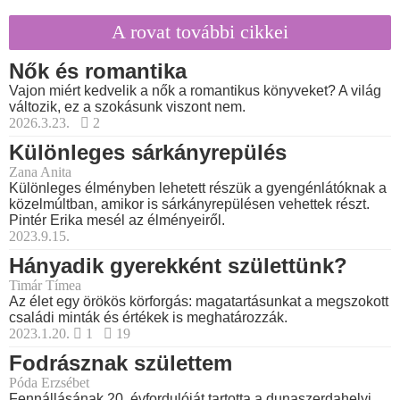
A rovat további cikkei
Nők és romantika
Vajon miért kedvelik a nők a romantikus könyveket? A világ
változik, ez a szokásunk viszont nem.
2026.3.23.
2
Különleges sárkányrepülés
Zana Anita
Különleges élményben lehetett részük a gyengénlátóknak a
közelmúltban, amikor is sárkányrepülésen vehettek részt.
Pintér Erika mesél az élményeiről.
2023.9.15.
Hányadik gyerekként születtünk?
Timár Tímea
Az élet egy örökös körforgás: magatartásunkat a megszokott
családi minták és értékek is meghatározzák.
2023.1.20.
1
19
Fodrásznak születtem
Póda Erzsébet
Fennállásának 20. évfordulóját tartotta a dunaszerdahelyi