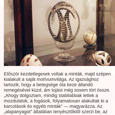
Először kezdetlegesek voltak a minták, majd szépen
kialakult a saját motívumvilága. Az igazsághoz
tartozik, hogy a betegsége óta keze állandó
remegésével küzd, ám tojást még sosem tört össze.
„Ahogy dolgoztam, mindig stabilabbak lettek a
mozdulatok, a fogások, folyamatosan alakultak ki a
karcolások és egyéb minták” — magyarázza. Az
„alapanyagot” általában tenyésztőktől szerzi be, az