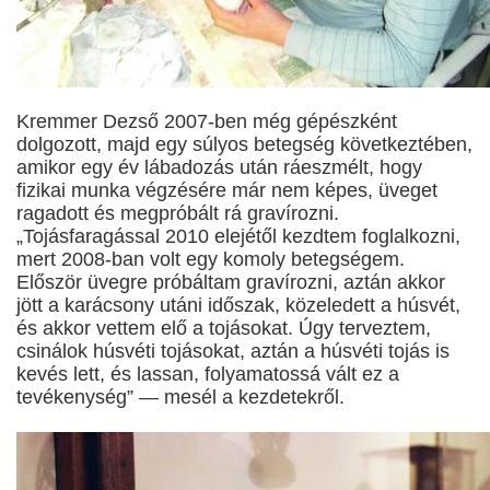
Kremmer Dezső 2007-ben még gépészként
dolgozott, majd egy súlyos betegség következtében,
amikor egy év lábadozás után ráeszmélt, hogy
fizikai munka végzésére már nem képes, üveget
ragadott és megpróbált rá gravírozni.
„Tojásfaragással 2010 elejétől kezdtem foglalkozni,
mert 2008-ban volt egy komoly betegségem.
Először üvegre próbáltam gravírozni, aztán akkor
jött a karácsony utáni időszak, közeledett a húsvét,
és akkor vettem elő a tojásokat. Úgy terveztem,
csinálok húsvéti tojásokat, aztán a húsvéti tojás is
kevés lett, és lassan, folyamatossá vált ez a
tevékenység” — mesél a kezdetekről.