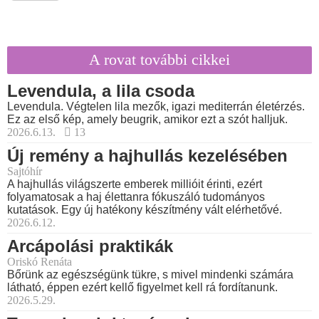
A rovat további cikkei
Levendula, a lila csoda
Levendula. Végtelen lila mezők, igazi mediterrán életérzés.
Ez az első kép, amely beugrik, amikor ezt a szót halljuk.
2026.6.13.
13
Új remény a hajhullás kezelésében
Sajtóhír
A hajhullás világszerte emberek millióit érinti, ezért
folyamatosak a haj élettanra fókuszáló tudományos
kutatások. Egy új hatékony készítmény vált elérhetővé.
2026.6.12.
Arcápolási praktikák
Oriskó Renáta
Bőrünk az egészségünk tükre, s mivel mindenki számára
látható, éppen ezért kellő figyelmet kell rá fordítanunk.
2026.5.29.