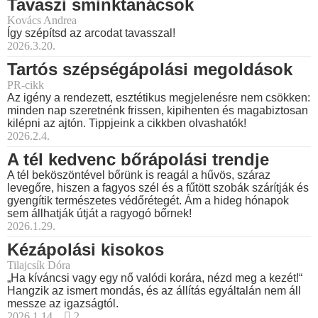
Tavaszi sminktanácsok
Kovács Andrea
Így szépítsd az arcodat tavasszal!
2026.3.20.
Tartós szépségápolási megoldások
PR-cikk
Az igény a rendezett, esztétikus megjelenésre nem csökken:
minden nap szeretnénk frissen, kipihenten és magabiztosan
kilépni az ajtón. Tippjeink a cikkben olvashatók!
2026.2.4.
A tél kedvenc bőrápolási trendje
A tél beköszöntével bőrünk is reagál a hűvös, száraz
levegőre, hiszen a fagyos szél és a fűtött szobák szárítják és
gyengítik természetes védőrétegét. Ám a hideg hónapok
sem állhatják útját a ragyogó bőrnek!
2026.1.29.
Kézápolási kisokos
Tilajcsík Dóra
„Ha kíváncsi vagy egy nő valódi korára, nézd meg a kezét!“
Hangzik az ismert mondás, és az állítás egyáltalán nem áll
messze az igazságtól.
2026.1.14.
2