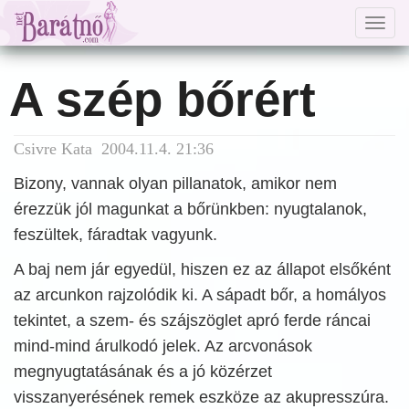
Togg
navig
A szép bőrért
Csivre Kata 2004.11.4. 21:36
Bizony, vannak olyan pillanatok, amikor nem
érezzük jól magunkat a bőrünkben: nyugtalanok,
feszültek, fáradtak vagyunk.
A baj nem jár egyedül, hiszen ez az állapot elsőként
az arcunkon rajzolódik ki. A sápadt bőr, a homályos
tekintet, a szem- és szájszöglet apró ferde ráncai
mind-mind árulkodó jelek. Az arcvonások
megnyugtatásának és a jó közérzet
visszanyerésének remek eszköze az akupresszúra.