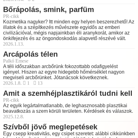
Bőrápolás, smink, parfüm
PR-cikk
Kozmetika nagyker? Itt minden egy helyen beszerezhető! Az
illatok és a szépítkezés művészete egyidős az emberi
civilizációval, mégis napjainkban éli aranykorát, amikor az
önkifejezés és az öngondoskodás alapvető részévé vált.
2026.1.13.
Arcápolás télen
Palkó Emese
A téli időszakban arcbőrünk fokozottabb odafigyelést
igényel. Hiszen az egyre hidegebb hőmérséklet nagyon
megviseli arcbőrünket. Jótanácsok következnek.
2026.1.8.
1
13
Amit a szemhéjplasztikáról tudni kell
PR-cikk
Az egyik legártalmatlanabb, de leghasznosabb plasztikai
beavatkozás a szem körüli területen. Kérdések és válaszok.
2025.12.8.
Szívből jövő meglepetések
Egy csepp kreativitás, egy csipet szeretet: alábbi cikkünkben