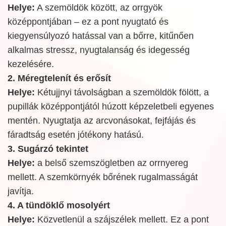
Helye:
A szemöldök között, az orrgyök
középpontjában – ez a pont nyugtató és
kiegyensúlyozó hatással van a bőrre, kitűnően
alkalmas stressz, nyugtalanság és idegesség
kezelésére.
2. Méregtelenít és erősít
Helye:
Kétujjnyi távolságban a szemöldök fölött, a
pupillák középpontjától húzott képzeletbeli egyenes
mentén. Nyugtatja az arcvonásokat, fejfájás és
fáradtság esetén jótékony hatású.
3. Sugárzó tekintet
Helye:
a belső szemszögletben az orrnyereg
mellett. A szemkörnyék bőrének rugalmasságát
javítja.
4. A tündöklő mosolyért
Helye:
Közvetlenül a szájszélek mellett. Ez a pont