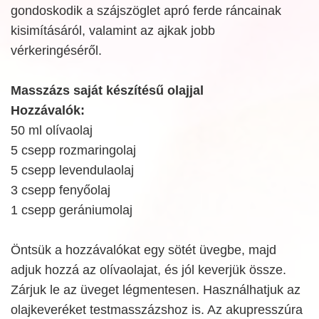
gondoskodik a szájszöglet apró ferde ráncainak
kisimításáról, valamint az ajkak jobb
vérkeringéséről.
Masszázs saját készítésű olajjal
Hozzávalók:
50 ml olívaolaj
5 csepp rozmaringolaj
5 csepp levendulaolaj
3 csepp fenyőolaj
1 csepp gerániumolaj
Öntsük a hozzávalókat egy sötét üvegbe, majd
adjuk hozzá az olívaolajat, és jól keverjük össze.
Zárjuk le az üveget légmentesen. Használhatjuk az
olajkeveréket testmasszázshoz is. Az akupresszúra