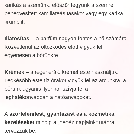
karikás a szemünk, először tegyünk a szemre
benedvesített kamillateás tasakot vagy egy karika
krumplit.
Illatosítás
-- a parfüm nagyon fontos a nő számára.
Közvetlenül az öltözködés előtt vigyük fel
egyenesen a bőrünkre.
Krémek
– a regeneráló krémet este használjuk.
Legkésőbb este tíz órakor vigyük fel az arcunkra, a
bőrünk ugyanis ilyenkor szívja fel a
leghatékonyabban a hatóanyagokat.
A
szőrtelenítést, gyantázást és a kozmetikai
kezeléseket
mindig a „nehéz napjaink“ utánra
tervezzük be.