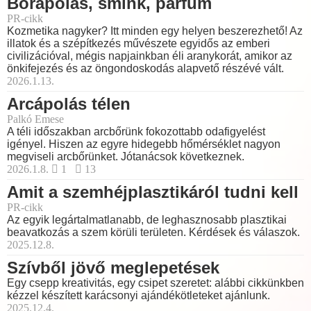
Bőrápolás, smink, parfüm
PR-cikk
Kozmetika nagyker? Itt minden egy helyen beszerezhető! Az
illatok és a szépítkezés művészete egyidős az emberi
civilizációval, mégis napjainkban éli aranykorát, amikor az
önkifejezés és az öngondoskodás alapvető részévé vált.
2026.1.13.
Arcápolás télen
Palkó Emese
A téli időszakban arcbőrünk fokozottabb odafigyelést
igényel. Hiszen az egyre hidegebb hőmérséklet nagyon
megviseli arcbőrünket. Jótanácsok következnek.
2026.1.8.
1
13
Amit a szemhéjplasztikáról tudni kell
PR-cikk
Az egyik legártalmatlanabb, de leghasznosabb plasztikai
beavatkozás a szem körüli területen. Kérdések és válaszok.
2025.12.8.
Szívből jövő meglepetések
Egy csepp kreativitás, egy csipet szeretet: alábbi cikkünkben
kézzel készített karácsonyi ajándékötleteket ajánlunk.
2025.12.4.