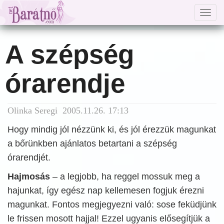
Togg
navig
A szépség
órarendje
Olinka Seregi 2005.11.26. 17:13
Hogy mindig jól nézzünk ki, és jól érezzük magunkat
a bőrünkben ajánlatos betartani a szépség
órarendjét.
Hajmosás
– a legjobb, ha reggel mossuk meg a
hajunkat, így egész nap kellemesen fogjuk érezni
magunkat. Fontos megjegyezni való: sose feküdjünk
le frissen mosott hajjal! Ezzel ugyanis elősegítjük a