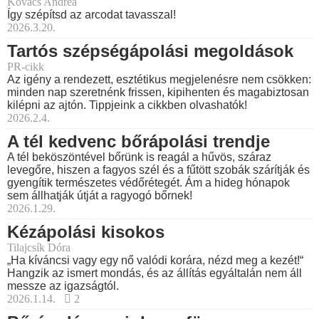
Kovács Andrea
Így szépítsd az arcodat tavasszal!
2026.3.20.
Tartós szépségápolási megoldások
PR-cikk
Az igény a rendezett, esztétikus megjelenésre nem csökken:
minden nap szeretnénk frissen, kipihenten és magabiztosan
kilépni az ajtón. Tippjeink a cikkben olvashatók!
2026.2.4.
A tél kedvenc bőrápolási trendje
A tél beköszöntével bőrünk is reagál a hűvös, száraz
levegőre, hiszen a fagyos szél és a fűtött szobák szárítják és
gyengítik természetes védőrétegét. Ám a hideg hónapok
sem állhatják útját a ragyogó bőrnek!
2026.1.29.
Kézápolási kisokos
Tilajcsík Dóra
„Ha kíváncsi vagy egy nő valódi korára, nézd meg a kezét!“
Hangzik az ismert mondás, és az állítás egyáltalán nem áll
messze az igazságtól.
2026.1.14.
2