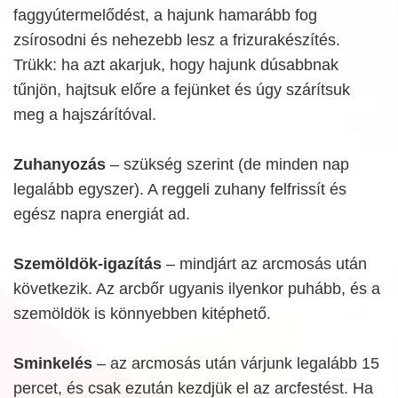
faggyútermelődést, a hajunk hamarább fog
zsírosodni és nehezebb lesz a frizurakészítés.
Trükk: ha azt akarjuk, hogy hajunk dúsabbnak
tűnjön, hajtsuk előre a fejünket és úgy szárítsuk
meg a hajszárítóval.
Zuhanyozás
– szükség szerint (de minden nap
legalább egyszer). A reggeli zuhany felfrissít és
egész napra energiát ad.
Szemöldök-igazítás
– mindjárt az arcmosás után
következik. Az arcbőr ugyanis ilyenkor puhább, és a
szemöldök is könnyebben kitéphető.
Sminkelés
– az arcmosás után várjunk legalább 15
percet, és csak ezután kezdjük el az arcfestést. Ha