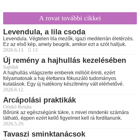
A rovat további cikkei
Levendula, a lila csoda
Levendula. Végtelen lila mezők, igazi mediterrán életérzés.
Ez az első kép, amely beugrik, amikor ezt a szót halljuk.
2026.6.13.
13
Új remény a hajhullás kezelésében
Sajtóhír
A hajhullás világszerte emberek millióit érinti, ezért
folyamatosak a haj élettanra fókuszáló tudományos
kutatások. Egy új hatékony készítmény vált elérhetővé.
2026.6.12.
Arcápolási praktikák
Oriskó Renáta
Bőrünk az egészségünk tükre, s mivel mindenki számára
látható, éppen ezért kellő figyelmet kell rá fordítanunk.
2026.5.29.
Tavaszi sminktanácsok