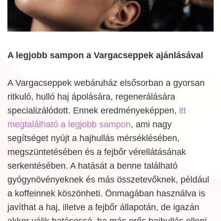
A legjobb sampon a Vargacseppek ajánlásával
A Vargacseppek webáruház elsősorban a gyorsan
ritkuló, hulló haj ápolására, regenerálására
specializálódott. Ennek eredményeképpen,
itt
megtalálható a legjobb sampon
, ami nagy
segítséget nyújt a hajhullás mérséklésében,
megszüntetésében és a fejbőr vérellátásának
serkentésében. A hatását a benne található
gyógynövényeknek és más összetevőknek, például
a koffeinnek köszönheti. Önmagában használva is
javíthat a haj, illetve a fejbőr állapotán, de igazán
akkor válik hatásossá, ha más erős hajhullás elleni