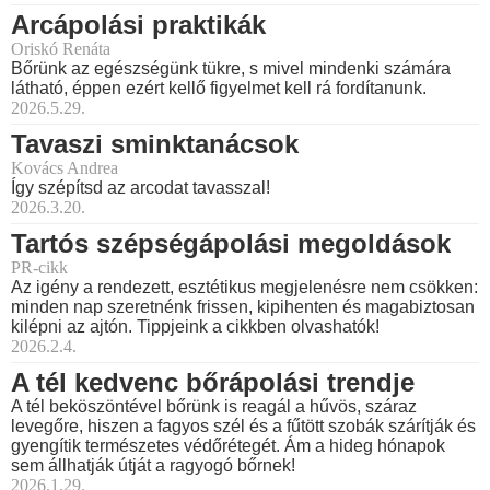
Arcápolási praktikák
Oriskó Renáta
Bőrünk az egészségünk tükre, s mivel mindenki számára
látható, éppen ezért kellő figyelmet kell rá fordítanunk.
2026.5.29.
Tavaszi sminktanácsok
Kovács Andrea
Így szépítsd az arcodat tavasszal!
2026.3.20.
Tartós szépségápolási megoldások
PR-cikk
Az igény a rendezett, esztétikus megjelenésre nem csökken:
minden nap szeretnénk frissen, kipihenten és magabiztosan
kilépni az ajtón. Tippjeink a cikkben olvashatók!
2026.2.4.
A tél kedvenc bőrápolási trendje
A tél beköszöntével bőrünk is reagál a hűvös, száraz
levegőre, hiszen a fagyos szél és a fűtött szobák szárítják és
gyengítik természetes védőrétegét. Ám a hideg hónapok
sem állhatják útját a ragyogó bőrnek!
2026.1.29.