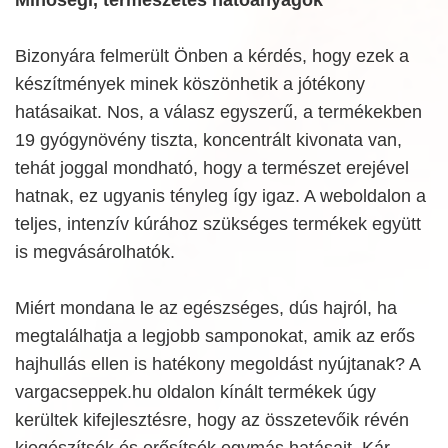
Bizonyára felmerült Önben a kérdés, hogy ezek a
készítmények minek köszönhetik a jótékony
hatásaikat. Nos, a válasz egyszerű, a termékekben
19 gyógynövény tiszta, koncentrált kivonata van,
tehát joggal mondható, hogy a természet erejével
hatnak, ez ugyanis tényleg így igaz. A weboldalon a
teljes, intenzív kúrához szükséges termékek együtt
is megvásárolhatók.
Miért mondana le az egészséges, dús hajról, ha
megtalálhatja a legjobb samponokat, amik az erős
hajhullás ellen is hatékony megoldást nyújtanak? A
vargacseppek.hu oldalon kínált termékek úgy
kerültek kifejlesztésre, hogy az összetevőik révén
kiegészítsék és erősítsék egymás hatásait. Kár