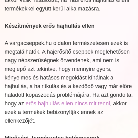
termékekkel együtt kerül alkalmazásra.
Készítmények erős hajhullás ellen
A vargacseppek.hu oldalon természetesen ezek is
megtalálhatók. A hajerősítő cseppek meglehetősen
nagy népszerűségnek örvendenek, ami nem is
meglepő azt tekintve, hogy mennyire gyors,
kényelmes és hatásos megoldást kínálnak a
hajhullás, a hajritkulás és a kezdődő vagy már előre
haladott kopaszodás problémájára. Ha azt gondolta,
hogy az
erős hajhullás ellen nincs mit tenni
, akkor
ezek a termékek bebizonyítják ennek az
ellenkezőjét.
Minőségi, természetes hatóanyagok