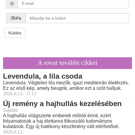
@
Küldés
A rovat további cikkei
Levendula, a lila csoda
Levendula. Végtelen lila mezők, igazi mediterrán életérzés.
Ez az első kép, amely beugrik, amikor ezt a szót halljuk.
2026.6.13.
13
Új remény a hajhullás kezelésében
Sajtóhír
A hajhullás világszerte emberek millióit érinti, ezért
folyamatosak a haj élettanra fókuszáló tudományos
kutatások. Egy új hatékony készítmény vált elérhetővé.
2026.6.12.