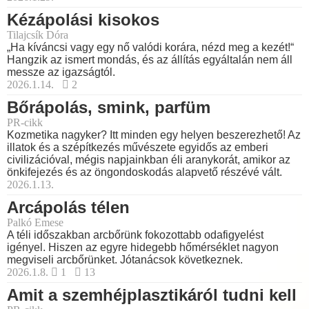
Kézápolási kisokos
Tilajcsík Dóra
„Ha kíváncsi vagy egy nő valódi korára, nézd meg a kezét!“
Hangzik az ismert mondás, és az állítás egyáltalán nem áll
messze az igazságtól.
2026.1.14.
2
Bőrápolás, smink, parfüm
PR-cikk
Kozmetika nagyker? Itt minden egy helyen beszerezhető! Az
illatok és a szépítkezés művészete egyidős az emberi
civilizációval, mégis napjainkban éli aranykorát, amikor az
önkifejezés és az öngondoskodás alapvető részévé vált.
2026.1.13.
Arcápolás télen
Palkó Emese
A téli időszakban arcbőrünk fokozottabb odafigyelést
igényel. Hiszen az egyre hidegebb hőmérséklet nagyon
megviseli arcbőrünket. Jótanácsok következnek.
2026.1.8.
1
13
Amit a szemhéjplasztikáról tudni kell