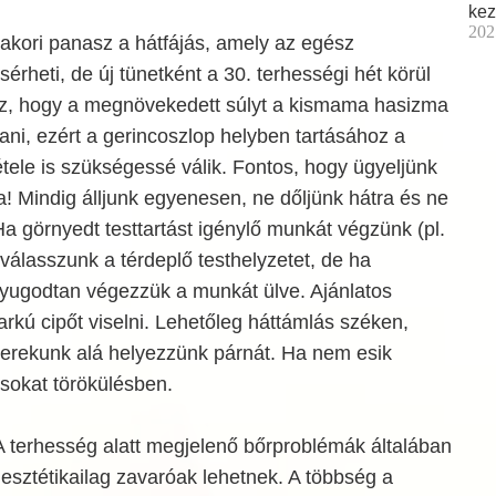
kez
202
akori panasz a hátfájás, amely az egész
érheti, de új tünetként a 30. terhességi hét körül
az, hogy a megnövekedett súlyt a kismama hasizma
ni, ezért a gerincoszlop helyben tartásához a
ele is szükségessé válik. Fontos, hogy ügyeljünk
ra! Mindig álljunk egyenesen, ne dőljünk hátra és ne
 görnyedt testtartást igénylő munkát végzünk (pl.
 válasszunk a térdeplő testhelyzetet, de ha
yugodtan végezzük a munkát ülve. Ajánlatos
rkú cipőt viselni. Lehetőleg háttámlás széken,
derekunk alá helyezzünk párnát. Ha nem esik
sokat törökülésben.
 terhesség alatt megjelenő bőrproblémák általában
esztétikailag zavaróak lehetnek. A többség a