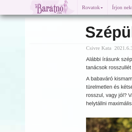
Rovatok
Írjon ne
Szépü
Csivre Kata 2021.6.3
Alábbi írásunk szé
tanácsok rosszullé
A babaváró kismamá
türelmetlen és kéts
rosszul, vagy jól? 
helytállni maximáli