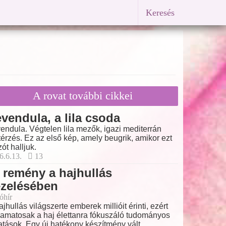
Keresés
A rovat további cikkei
vendula, a lila csoda
endula. Végtelen lila mezők, igazi mediterrán
térzés. Ez az első kép, amely beugrik, amikor ezt
zót halljuk.
6.6.13.
13
 remény a hajhullás
ezelésében
óhír
ajhullás világszerte emberek millióit érinti, ezért
yamatosak a haj élettanra fókuszáló tudományos
atások. Egy új hatékony készítmény vált