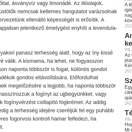
őital, ásványvíz vagy limonádé. Az illóolajok,
A t
igé
üstölők nemcsak kellemes hangulatot varázsolnak
nag
rvezetünk ellenálló képességét is erősítik. A
köv
202
pjaiban jelentkező émelygést enyhíti a levendula-
Am
ke
PR-
akori panasz terhesség alatt, hogy az íny kissé
Az 
pla
yé válik. A kismama, ha lehet, ne fogyasszon
Kér
on naponta többször is fogat, különös gondot
202
adékok gondos eltávolítására. Előfordulhat
Sz
nnek megelőzésére a legjobb, ha naponta többször
Egy
cik
sszírozzuk a fogínyt az ujjbegyünkkel, vagy
ajá
fogínyvérzést csillapító fogkrémet. Az addig
202
edig a terhesség idejére cseréljük fel egy puhább
Té
res fogorvosi kontroll hamar felfedezi, ha
PR-
Hog
t.
Mi 