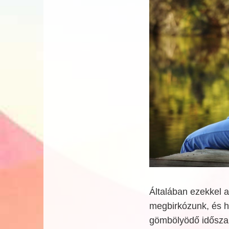
Általában ezekkel a
megbirkózunk, és h
gömbölyödő időszak