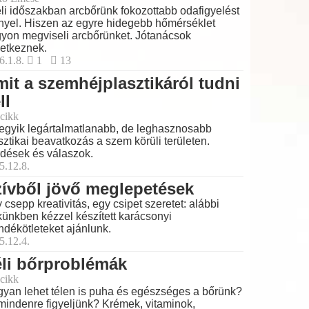
éli időszakban arcbőrünk fokozottabb odafigyelést
nyel. Hiszen az egyre hidegebb hőmérséklet
yon megviseli arcbőrünket. Jótanácsok
etkeznek.
6.1.8.
1
13
it a szemhéjplasztikáról tudni
ll
cikk
egyik legártalmatlanabb, de leghasznosabb
sztikai beavatkozás a szem körüli területen.
dések és válaszok.
5.12.8.
ívből jövő meglepetések
 csepp kreativitás, egy csipet szeretet: alábbi
künkben kézzel készített karácsonyi
ndékötleteket ajánlunk.
5.12.4.
li bőrproblémák
cikk
yan lehet télen is puha és egészséges a bőrünk?
mindenre figyeljünk? Krémek, vitaminok,