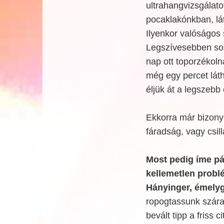
ultrahangvizsgálat
pocaklakónkban, lát
Ilyenkor valóságos
Legszívesebben so
nap ott toporzékoln
még egy percet láth
éljük át a legszebb
Ekkorra már bizony
fáradság, vagy csil
Most pedig íme p
kellemetlen probl
Hányinger, émelygé
ropogtassunk szár
bevált tipp a friss