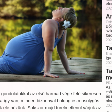
elé
202
Ar
Ori
Bőr
szá
for
202
T
Kov
Így
202
Ta
m
PR-
Az 
csö
 gondolatokkal az első harmad vége felé sikeresen
és 
a így van, minden bizonnyal boldog és mosolygós
olv
202
 elé nézünk. Sokszor majd türelmetlenül várjuk az