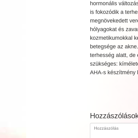
hormonális változá
is fokozódik a terh
megnövekedett vere
hólyagokat és zavar
kozmetikumokkal ke
betegsége az akne.
terhesség alatt, de 
szükséges: kíméletes
AHA-s készítmény 
Hozzászóláso