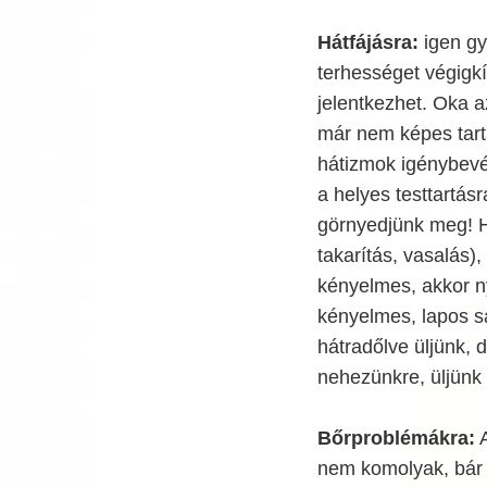
Hátfájásra:
igen gy
terhességet végigkís
jelentkezhet. Oka 
már nem képes tarta
hátizmok igénybevét
a helyes testtartás
görnyedjünk meg! Ha
takarítás, vasalás),
kényelmes, akkor n
kényelmes, lapos sa
hátradőlve üljünk, 
nehezünkre, üljünk 
Bőrproblémákra:
A
nem komolyak, bár 