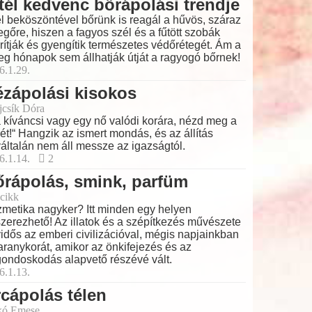
tél kedvenc bőrápolási trendje
él beköszöntével bőrünk is reagál a hűvös, száraz
egőre, hiszen a fagyos szél és a fűtött szobák
rítják és gyengítik természetes védőrétegét. Ám a
eg hónapok sem állhatják útját a ragyogó bőrnek!
6.1.29.
zápolási kisokos
ajcsík Dóra
 kíváncsi vagy egy nő valódi korára, nézd meg a
ét!“ Hangzik az ismert mondás, és az állítás
általán nem áll messze az igazságtól.
6.1.14.
2
rápolás, smink, parfüm
cikk
metika nagyker? Itt minden egy helyen
zerezhető! Az illatok és a szépítkezés művészete
idős az emberi civilizációval, mégis napjainkban
 aranykorát, amikor az önkifejezés és az
ondoskodás alapvető részévé vált.
6.1.13.
cápolás télen
kó Emese