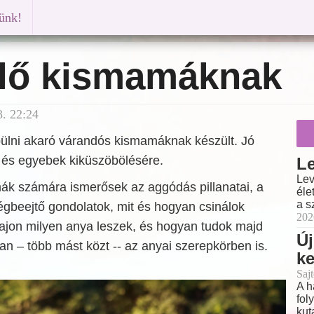
künk!
lő kismamáknak
. 22:24
pülni akaró várandós kismamáknak készült. Jó
t és egyebek kiküszöbölésére.
Le
Lev
k számára ismerősek az aggódás pillanatai, a
éle
a s
égbeejtő gondolatok, mit és hogyan csinálok
202
Vajon milyen anya leszek, és hogyan tudok majd
Új
san – több mást közt -- az anyai szerepkörben is.
k
Sajt
A h
fol
kut