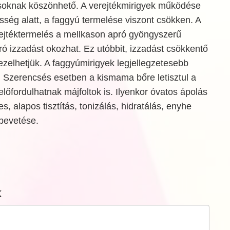
soknak köszönhető. A verejtékmirigyek működése
esség alatt, a faggyú termelése viszont csökken. A
jtéktermelés a mellkason apró gyöngyszerű
ó izzadást okozhat. Ez utóbbit, izzadást csökkentő
zelhetjük. A faggyúmirigyek legjellegzetesebb
 Szerencsés esetben a kismama bőre letisztul a
előfordulhatnak májfoltok is. Ilyenkor óvatos ápolás
, alapos tisztítás, tonizálás, hidratálás, enyhe
bevetése.
k