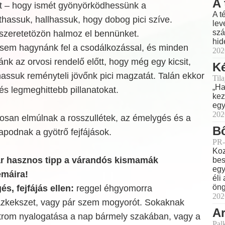
A 
ot – hogy ismét gyönyörködhessünk a
A t
hassuk, hallhassuk, hogy dobog pici szíve.
lev
szá
 szeretetözön halmoz el bennünket.
hid
sem hagynánk fel a csodálkozással, és minden
202
ánk az orvosi rendelő előtt, hogy még egy kicsit,
Ké
assuk reményteli jövőnk pici magzatát. Talán ekkor
Til
„Ha
 és legmeghittebb pillanatokat.
kez
egy
202
osan elmúlnak a rosszullétek, az émelygés és a
Bő
lapodnak a gyötrő fejfájások.
PR-
Koz
ár hasznos tipp a várandós kismamák
bes
egy
émáira!
éli
öng
s, fejfájás ellen:
reggel éhgyomorra
202
azkekszet, vagy pár szem mogyorót. Sokaknak
Ar
 citrom nyalogatása a nap bármely szakában, vagy a
Pal