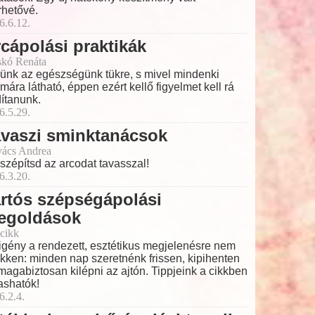
rhetővé.
6.6.12.
cápolási praktikák
skó Renáta
ünk az egészségünk tükre, s mivel mindenki
mára látható, éppen ezért kellő figyelmet kell rá
dítanunk.
6.5.29.
avaszi sminktanácsok
ács Andrea
 szépítsd az arcodat tavasszal!
6.3.20.
rtós szépségápolási
egoldások
cikk
igény a rendezett, esztétikus megjelenésre nem
kken: minden nap szeretnénk frissen, kipihenten
magabiztosan kilépni az ajtón. Tippjeink a cikkben
ashatók!
6.2.4.