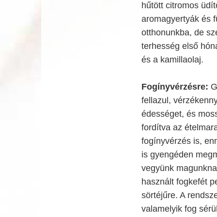
hűtött citromos üdít
aromagyertyák és f
otthonunkba, de sze
terhesség első hóna
és a kamillaolaj.
Fogínyvérzésre:
Gy
fellazul, vérzékenn
édességet, és moss
fordítva az ételmar
fogínyvérzés is, e
is gyengéden megma
vegyünk magunknak 
használt fogkefét p
sörtéjűre. A rendsze
valamelyik fog sérül