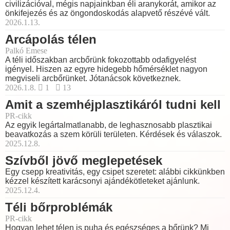
civilizációval, mégis napjainkban éli aranykorát, amikor az
önkifejezés és az öngondoskodás alapvető részévé vált.
2026.1.13.
Arcápolás télen
Palkó Emese
A téli időszakban arcbőrünk fokozottabb odafigyelést
igényel. Hiszen az egyre hidegebb hőmérséklet nagyon
megviseli arcbőrünket. Jótanácsok következnek.
2026.1.8.
1
13
Amit a szemhéjplasztikáról tudni kell
PR-cikk
Az egyik legártalmatlanabb, de leghasznosabb plasztikai
beavatkozás a szem körüli területen. Kérdések és válaszok.
2025.12.8.
Szívből jövő meglepetések
Egy csepp kreativitás, egy csipet szeretet: alábbi cikkünkben
kézzel készített karácsonyi ajándékötleteket ajánlunk.
2025.12.4.
Téli bőrproblémák
PR-cikk
Hogyan lehet télen is puha és egészséges a bőrünk? Mi