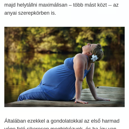
majd helytállni maximálisan – több mást közt -- az
anyai szerepkörben is.
Általában ezekkel a gondolatokkal az első harmad
vége felé sikeresen megbirkózunk, és ha így van,