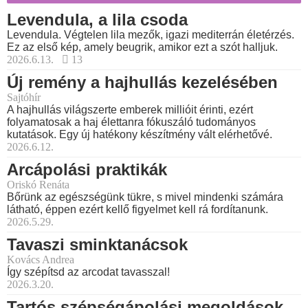
Levendula, a lila csoda
Levendula. Végtelen lila mezők, igazi mediterrán életérzés.
Ez az első kép, amely beugrik, amikor ezt a szót halljuk.
2026.6.13.
13
Új remény a hajhullás kezelésében
Sajtóhír
A hajhullás világszerte emberek millióit érinti, ezért
folyamatosak a haj élettanra fókuszáló tudományos
kutatások. Egy új hatékony készítmény vált elérhetővé.
2026.6.12.
Arcápolási praktikák
Oriskó Renáta
Bőrünk az egészségünk tükre, s mivel mindenki számára
látható, éppen ezért kellő figyelmet kell rá fordítanunk.
2026.5.29.
Tavaszi sminktanácsok
Kovács Andrea
Így szépítsd az arcodat tavasszal!
2026.3.20.
Tartós szépségápolási megoldások