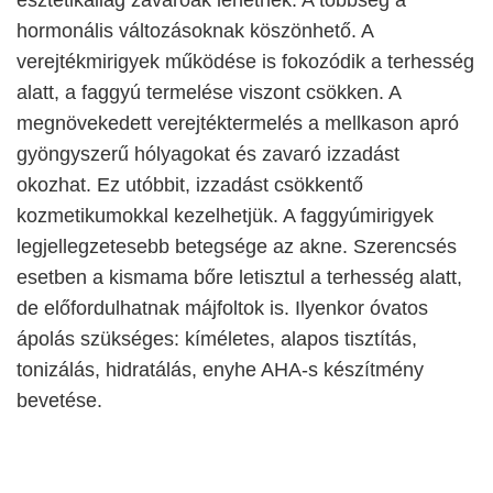
hormonális változásoknak köszönhető. A
verejtékmirigyek működése is fokozódik a terhesség
alatt, a faggyú termelése viszont csökken. A
megnövekedett verejtéktermelés a mellkason apró
gyöngyszerű hólyagokat és zavaró izzadást
okozhat. Ez utóbbit, izzadást csökkentő
kozmetikumokkal kezelhetjük. A faggyúmirigyek
legjellegzetesebb betegsége az akne. Szerencsés
esetben a kismama bőre letisztul a terhesség alatt,
de előfordulhatnak májfoltok is. Ilyenkor óvatos
ápolás szükséges: kíméletes, alapos tisztítás,
tonizálás, hidratálás, enyhe AHA-s készítmény
bevetése.