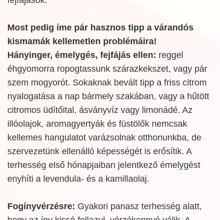
Most pedig íme pár hasznos tipp a várandós
kismamák kellemetlen problémáira!
Hányinger, émelygés, fejfájás ellen:
reggel
éhgyomorra ropogtassunk szárazkekszet, vagy pár
szem mogyorót. Sokaknak bevált tipp a friss citrom
nyalogatása a nap bármely szakában, vagy a hűtött
citromos üdítőital, ásványvíz vagy limonádé. Az
illóolajok, aromagyertyák és füstölők nemcsak
kellemes hangulatot varázsolnak otthonunkba, de
szervezetünk ellenálló képességét is erősítik. A
terhesség első hónapjaiban jelentkező émelygést
enyhíti a levendula- és a kamillaolaj.
Fogínyvérzésre:
Gyakori panasz terhesség alatt,
hogy az íny kissé fellazul, vérzékennyé válik. A