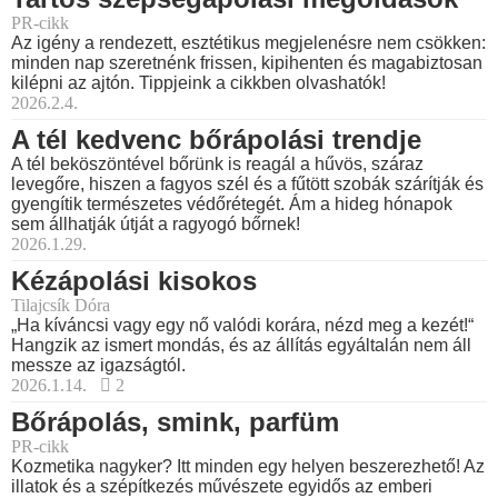
PR-cikk
Az igény a rendezett, esztétikus megjelenésre nem csökken:
minden nap szeretnénk frissen, kipihenten és magabiztosan
kilépni az ajtón. Tippjeink a cikkben olvashatók!
2026.2.4.
A tél kedvenc bőrápolási trendje
A tél beköszöntével bőrünk is reagál a hűvös, száraz
levegőre, hiszen a fagyos szél és a fűtött szobák szárítják és
gyengítik természetes védőrétegét. Ám a hideg hónapok
sem állhatják útját a ragyogó bőrnek!
2026.1.29.
Kézápolási kisokos
Tilajcsík Dóra
„Ha kíváncsi vagy egy nő valódi korára, nézd meg a kezét!“
Hangzik az ismert mondás, és az állítás egyáltalán nem áll
messze az igazságtól.
2026.1.14.
2
Bőrápolás, smink, parfüm
PR-cikk
Kozmetika nagyker? Itt minden egy helyen beszerezhető! Az
illatok és a szépítkezés művészete egyidős az emberi