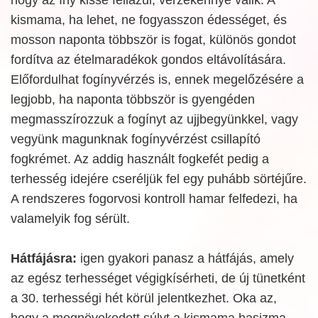
kismama, ha lehet, ne fogyasszon édességet, és
mosson naponta többször is fogat, különös gondot
fordítva az ételmaradékok gondos eltávolítására.
Előfordulhat fogínyvérzés is, ennek megelőzésére a
legjobb, ha naponta többször is gyengéden
megmasszírozzuk a fogínyt az ujjbegyünkkel, vagy
vegyünk magunknak fogínyvérzést csillapító
fogkrémet. Az addig használt fogkefét pedig a
terhesség idejére cseréljük fel egy puhább sörtéjűre.
A rendszeres fogorvosi kontroll hamar felfedezi, ha
valamelyik fog sérült.
Hátfájásra:
igen gyakori panasz a hátfájás, amely
az egész terhességet végigkísérheti, de új tünetként
a 30. terhességi hét körül jelentkezhet. Oka az,
hogy a megnövekedett súlyt a kismama hasizma