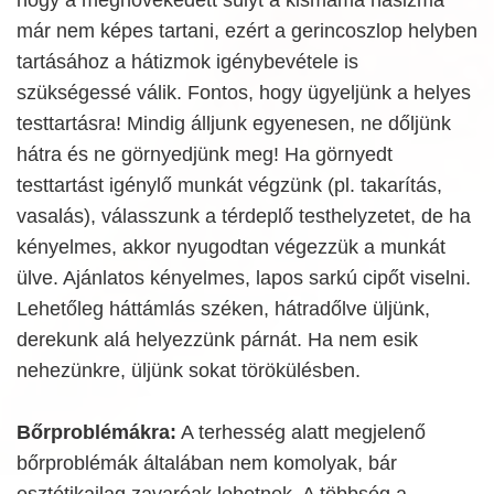
már nem képes tartani, ezért a gerincoszlop helyben
tartásához a hátizmok igénybevétele is
szükségessé válik. Fontos, hogy ügyeljünk a helyes
testtartásra! Mindig álljunk egyenesen, ne dőljünk
hátra és ne görnyedjünk meg! Ha görnyedt
testtartást igénylő munkát végzünk (pl. takarítás,
vasalás), válasszunk a térdeplő testhelyzetet, de ha
kényelmes, akkor nyugodtan végezzük a munkát
ülve. Ajánlatos kényelmes, lapos sarkú cipőt viselni.
Lehetőleg háttámlás széken, hátradőlve üljünk,
derekunk alá helyezzünk párnát. Ha nem esik
nehezünkre, üljünk sokat törökülésben.
Bőrproblémákra:
A terhesség alatt megjelenő
bőrproblémák általában nem komolyak, bár
esztétikailag zavaróak lehetnek. A többség a