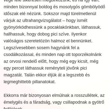
minden bizonnyal boldog és mosolygós gömbölyödő
időszak elé nézünk. Sokszor majd türelmetlenül
várjuk az ultrahangvizsgálatot – hogy ismét
gyönyörködhessünk a pocaklakónkban, láthassuk,
hallhassuk, hogy dobog pici szíve. Ilyenkor
valóságos szeretetözön halmoz el bennünket.
Legszívesebben sosem hagynánk fel a
csodálkozással, és minden nap ott toporzékolnánk
az orvosi rendelő előtt, hogy még egy kicsit, még
egy percet láthassuk reményteli jövőnk pici
magzatát. Talán ekkor éljük át a legszebb és
legmeghittebb pillanatokat.
Ekkorra már bizonyosan elmúlnak a rosszullétek, az
émelygés és a fáradság, vagy csillapodnak a gyötrő
fejfájások.