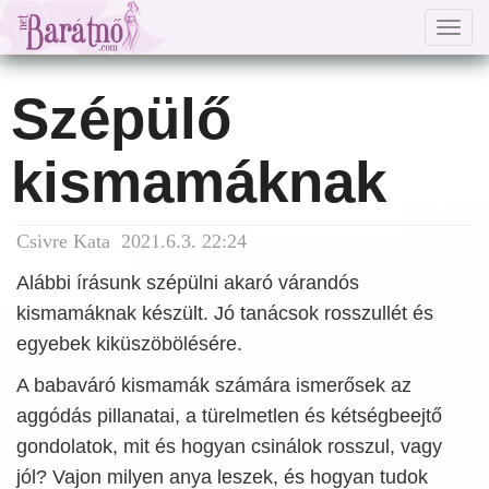
Togg
navig
Szépülő
kismamáknak
Csivre Kata 2021.6.3. 22:24
Alábbi írásunk szépülni akaró várandós
kismamáknak készült. Jó tanácsok rosszullét és
egyebek kiküszöbölésére.
A babaváró kismamák számára ismerősek az
aggódás pillanatai, a türelmetlen és kétségbeejtő
gondolatok, mit és hogyan csinálok rosszul, vagy
jól? Vajon milyen anya leszek, és hogyan tudok