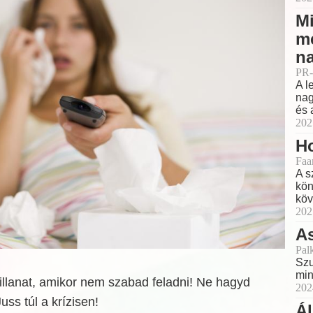
Mi
m
na
PR-
A l
nag
és 
202
Ho
Faa
A s
kön
köv
202
As
Pal
Szu
min
illanat, amikor nem szabad feladni! Ne hagyd
202
uss túl a krízisen!
Á