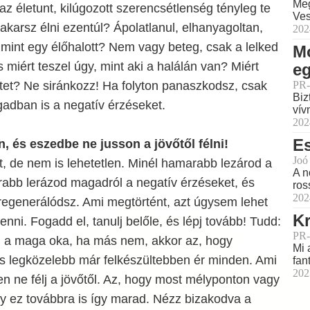
Meg
az életunt, kilúgozott szerencsétlenség tényleg te
Ves
akarsz élni ezentúl? Ápolatlanul, elhanyagoltan,
202
mint egy élőhalott? Nem vagy beteg, csak a lelked
M
 miért teszel úgy, mint aki a halálán van? Miért
e
tet? Ne siránkozz! Ha folyton panaszkodsz, csak
PR-
Biz
dban is a negatív érzéseket.
vív
202
Es
on, és eszedbe ne jusson a jövőtől félni!
Joó
, de nem is lehetetlen. Minél hamarabb lezárod a
A n
rabb lerázod magadról a negatív érzéseket, és
ros
202
egenerálódsz. Ami megtörtént, azt úgysem lehet
Kr
nni. Fogadd el, tanulj belőle, és lépj tovább! Tudd:
PR-
a maga oka, ha más nem, akkor az, hogy
Mi 
és legközelebb már felkészültebben ér minden. Ami
fan
202
 ne félj a jövőtől. Az, hogy most mélyponton vagy
gy ez továbbra is így marad. Nézz bizakodva a