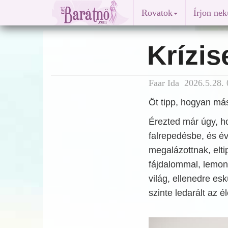
Rovatok
Írjon ne
Krízis
Faar Ida 2026.5.28. 
Öt tipp, hogyan más
Érezted már úgy, h
falrepedésbe, és é
megalázottnak, elti
fájdalommal, lemon
világ, ellenedre es
szinte ledarált az é