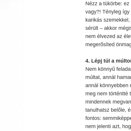
Nézz a tükörbe: ez 
vagy?! Tényleg így 
karikás szemekkel, 
sérült – akkor mégis
nem élvezed az éle
megerősíted önmaga
4. Lépj túl a múlt
Nem könnyű feladat
múltat, annál hama
annál könnyebben r
meg nem történtté te
mindennek megvan 
tanulhatsz belőle, 
fontos: semmiképpen
nem jelenti azt, ho