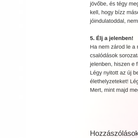
jövőbe, és tégy meg
kell, hogy bízz má
jóindulatoddal, nem
5. Élj a jelenben!
Ha nem zárod le a mú
csalódások sorozata
jelenben, hiszen e 
Légy nyitott az új 
élethelyzeteket! Lé
Mert, mint majd megl
Hozzászóláso