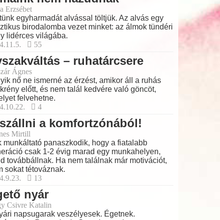
a Erzsébet
tünk egyharmadát alvással töltjük. Az alvás egy
ztikus birodalomba vezet minket: az álmok tündéri
y lidérces világába.
4.11.5.
55
szakváltás – ruhatárcsere
zár Ágnes
yik nő ne ismerné az érzést, amikor áll a ruhás
krény előtt, és nem talál kedvére való göncöt,
lyet felvehetne.
4.10.22.
4
szállni a komfortzónából!
es Mirtill
 munkáltató panaszkodik, hogy a fiatalabb
eráció csak 1-2 évig marad egy munkahelyen,
d továbbállnak. Ha nem találnak már motivációt,
 sokat tétováznak.
4.9.23.
13
ető nyár
y Csivre Katalin
yári napsugarak veszélyesek. Égetnek.