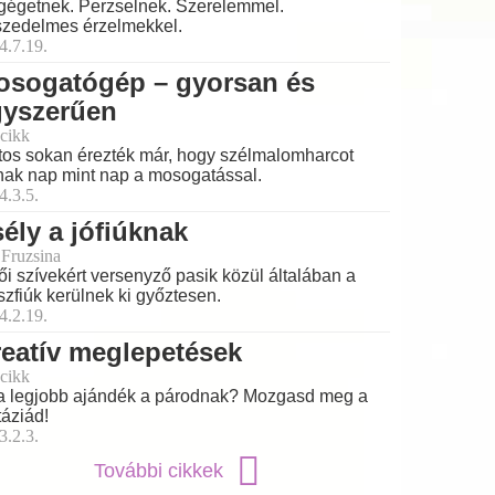
égetnek. Perzselnek. Szerelemmel.
zedelmes érzelmekkel.
4.7.19.
osogatógép – gyorsan és
gyszerűen
cikk
tos sokan érezték már, hogy szélmalomharcot
nak nap mint nap a mosogatással.
4.3.5.
ély a jófiúknak
 Fruzsina
ői szívekért versenyző pasik közül általában a
szfiúk kerülnek ki győztesen.
4.2.19.
eatív meglepetések
cikk
a legjobb ajándék a párodnak? Mozgasd meg a
táziád!
3.2.3.
További cikkek