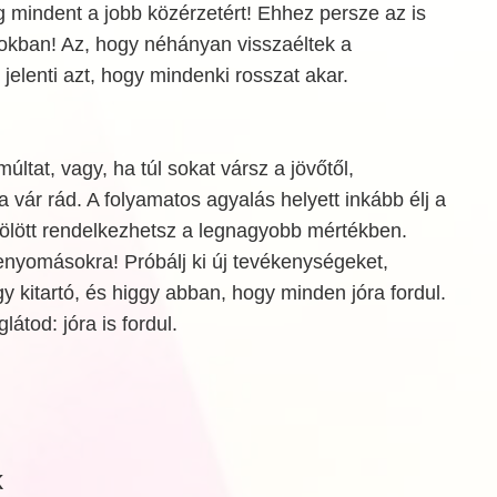
 mindent a jobb közérzetért! Ehhez persze az is
sokban! Az, hogy néhányan visszaéltek a
 jelenti azt, hogy mindenki rosszat akar.
ltat, vagy, ha túl sokat vársz a jövőtől,
 vár rád. A folyamatos agyalás helyett inkább élj a
fölött rendelkezhetsz a legnagyobb mértékben.
benyomásokra! Próbálj ki új tevékenységeket,
gy kitartó, és higgy abban, hogy minden jóra fordul.
átod: jóra is fordul.
k