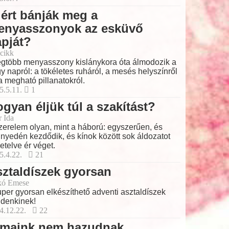
ért bánják meg a
enyasszonyok az esküvő
pját?
cikk
egtöbb menyasszony kislánykora óta álmodozik a
y napról: a tökéletes ruháról, a mesés helyszínről
a megható pillanatokról.
5.5.11.
1
gyan éljük túl a szakítást?
r Ida
zerelem olyan, mint a háború: egyszerűen, és
nyedén kezdődik, és kínok között sok áldozatot
etelve ér véget.
5.4.22.
21
ztaldíszek gyorsan
kó Emese
per gyorsan elkészíthető adventi asztaldíszek
denkinek!
4.12.22.
22
lmaink nem hazudnak