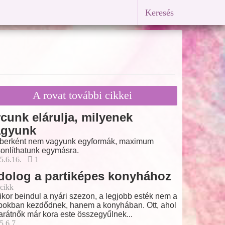
Keresés
A rovat további cikkei
cunk elárulja, milyenek
agyunk
erként nem vagyunk egyformák, maximum
onlíthatunk egymásra.
5.6.16.
1
dolog a partiképes konyhához
cikk
kor beindul a nyári szezon, a legjobb esték nem a
bokban kezdődnek, hanem a konyhában. Ott, ahol
arátnők már kora este összegyűlnek...
5.6.7.