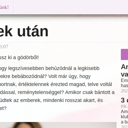
künk!
ek után
0:07
sz ki a gödörből!
Ar
ogy legszívesebben behúzódnál a legkisebb
v
vekre bebábozódnál? Volt már úgy, hogy
Emb
portnak, értéktelennek érezted magad, telve voltál
has
202
dással, reménytelenséggel? Amikor csak bántott a
3 
küdtek az emberek, mindenki rosszat akart, és
PR-
let?
Ami
klu
a b
202