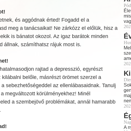
Pód
Éle
ot!
mis
etnek, és aggódnak érted! Fogadd el a
vag
202
asd meg a tanácsaikat! Ne zárkózz el előlük, hisz a
Év
kik is bánatot okozol. Az igaz barátok minden
Hus
d állnak, számíthatsz rájuk most is.
Mel
sze
ame
met!
202
hatalmasodjon rajtad a depresszió, egyrészt
Ki
 kilábalni belőle, másrészt örömet szerzel a
Dien
a sebezhetőségeddel az ellenlábasaidnak. Tanulj
Sok
gen
a megváltozott körülményekhez! Minél
maj
nem
eled a szembejövő problémákat, annál hamarabb
202
.
Ég
Nag
ad!
A n