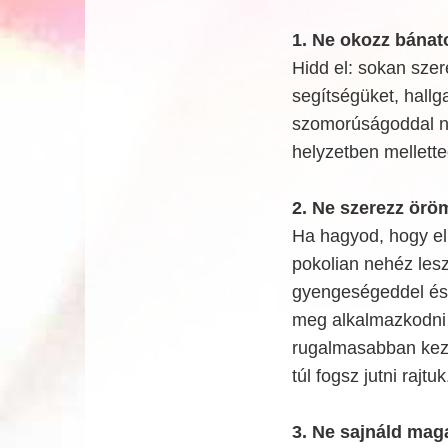
1. Ne okozz bánat
Hidd el: sokan szer
segítségüket, hallg
szomorúságoddal ne
helyzetben mellette
2. Ne szerezz örö
Ha hagyod, hogy el
pokolian nehéz lesz
gyengeségeddel és 
meg alkalmazkodni 
rugalmasabban kez
túl fogsz jutni rajtuk
3. Ne sajnáld mag