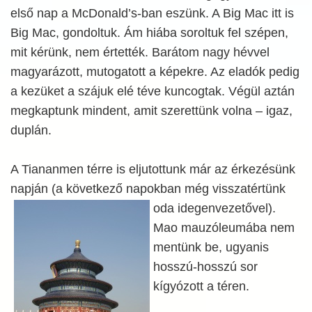
első nap a McDonald’s-ban eszünk. A Big Mac itt is
Big Mac, gondoltuk. Ám hiába soroltuk fel szépen,
mit kérünk, nem értették. Barátom nagy hévvel
magyarázott, mutogatott a képekre. Az eladók pedig
a kezüket a szájuk elé téve kuncogtak. Végül aztán
megkaptunk mindent, amit szerettünk volna – igaz,
duplán.
A Tiananmen térre is eljutottunk már az érkezésünk
napján (a következő napokban még visszatértünk
oda idegenvezetővel).
Mao mauzóleumába nem
mentünk be, ugyanis
hosszú-hosszú sor
kígyózott a téren.