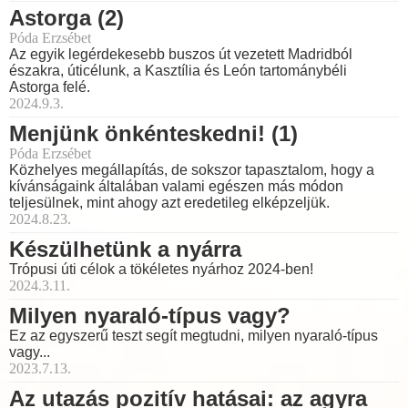
Astorga (2)
Póda Erzsébet
Az egyik legérdekesebb buszos út vezetett Madridból
északra, úticélunk, a Kasztília és León tartománybéli
Astorga felé.
2024.9.3.
Menjünk önkénteskedni! (1)
Póda Erzsébet
Közhelyes megállapítás, de sokszor tapasztalom, hogy a
kívánságaink általában valami egészen más módon
teljesülnek, mint ahogy azt eredetileg elképzeljük.
2024.8.23.
Készülhetünk a nyárra
Trópusi úti célok a tökéletes nyárhoz 2024-ben!
2024.3.11.
Milyen nyaraló-típus vagy?
Ez az egyszerű teszt segít megtudni, milyen nyaraló-típus
vagy...
2023.7.13.
Az utazás pozitív hatásai: az agyra