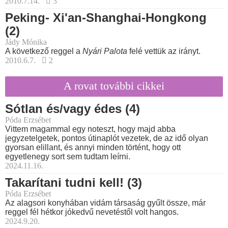
2010.7.14.
3
Peking- Xi'an-Shanghai-Hongkong
(2)
Jády Mónika
A következő reggel a
Nyári Palota
felé vettük az irányt.
2010.6.7.
2
A rovat további cikkei
Sótlan és/vagy édes (4)
Póda Erzsébet
Vittem magammal egy noteszt, hogy majd abba
jegyzetelgetek, pontos útinaplót vezetek, de az idő olyan
gyorsan elillant, és annyi minden történt, hogy ott
egyetlenegy sort sem tudtam leírni.
2024.11.16.
Takarítani tudni kell! (3)
Póda Erzsébet
Az alagsori konyhában vidám társaság gyűlt össze, már
reggel fél hétkor jókedvű nevetéstől volt hangos.
2024.9.20.