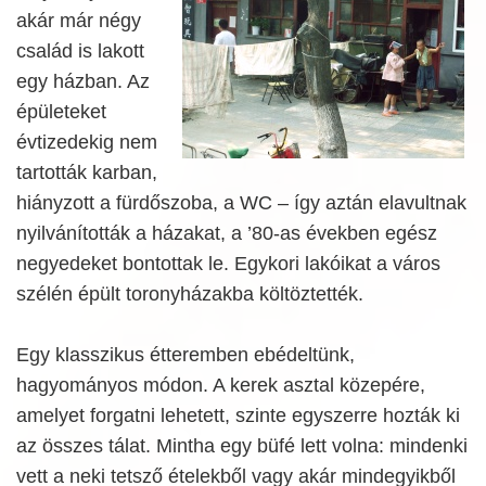
akár már négy
család is lakott
egy házban. Az
épületeket
évtizedekig nem
tartották karban,
hiányzott a fürdőszoba, a WC – így aztán elavultnak
nyilvánították a házakat, a ’80-as években egész
negyedeket bontottak le. Egykori lakóikat a város
szélén épült toronyházakba költöztették.
Egy klasszikus étteremben ebédeltünk,
hagyományos módon. A kerek asztal közepére,
amelyet forgatni lehetett, szinte egyszerre hozták ki
az összes tálat. Mintha egy büfé lett volna: mindenki
vett a neki tetsző ételekből vagy akár mindegyikből