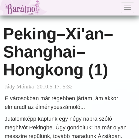
Togg
navig
Peking–Xi'an–
Shanghai–
Hongkong (1)
Jády Mónika 2010.5.17. 5:32
E városokban már régebben jártam, ám akkor
elmaradt az élménybeszámoló...
Jutalomképp kaptunk egy négy napra szóló
meghívót Pekingbe. Úgy gondoltuk: ha már olyan
messzire repülünk, tovább maradunk Ázsiában.