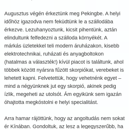
Augusztus végén érkeztünk meg Pekingbe. A helyi
időhöz igazodva nem feküdtünk le a szállodába
érkezve. Lezuhanyoztunk, kicsit pihentünk, aztán
elindultunk felfedezni a szálloda környékét. A
márkás üzletekkel teli modern áruházakon, kisebb
elektrotechnikai, ruházati és anyagboltokon
(hatalmas a választék!) kívül piacot is találtunk, ahol
többek között nyársra fűzött skorpiókat, verebeket is
lehetett kapni. Felvetettük, hogy vehetnénk egyet –
mind a négyünknek jut egy skorpió, akinek pedig
ízlik, megeheti az utolsót. Ám egyikünk sem igazán
óhajtotta megkóstolni e helyi specialitást.
Arra hamar rájöttünk, hogy az angoltudás nem sokat
ér Kínában. Gondoltuk, az lesz a legegyszerűbb, ha