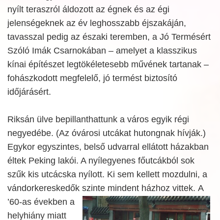
nyílt teraszról áldozott az égnek és az égi
jelenségeknek az év leghosszabb éjszakáján,
tavasszal pedig az északi teremben, a Jó Termésért
Szóló Imák Csarnokában – amelyet a klasszikus
kínai építészet legtökéletesebb művének tartanak –
fohászkodott megfelelő, jó termést biztosító
időjárásért.
Riksán ülve bepillanthattunk a város egyik régi
negyedébe. (Az óvárosi utcákat hutongnak hívják.)
Egykor egyszintes, belső udvarral ellátott házakban
éltek Peking lakói. A nyílegyenes főutcákból sok
szűk kis utcácska nyílott. Ki sem kellett mozdulni, a
vándorkereskedők szinte mindent házhoz vittek.
A
’60-as években a
helyhiány miatt