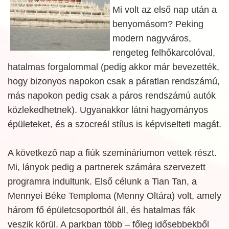
Mi volt az első nap után a
benyomásom? Peking
modern nagyváros,
rengeteg felhőkarcolóval,
hatalmas forgalommal (pedig akkor már bevezették,
hogy bizonyos napokon csak a páratlan rendszámú,
más napokon pedig csak a páros rendszámú autók
közlekedhetnek). Ugyanakkor látni hagyományos
épületeket, és a szocreál stílus is képviselteti magát.
A következő nap a fiúk szemináriumon vettek részt.
Mi, lányok pedig a partnerek számára szervezett
programra indultunk. Első célunk a Tian Tan, a
Mennyei Béke Temploma (Menny Oltára) volt, amely
három fő épületcsoportból áll, és hatalmas fák
veszik körül. A parkban több – főleg idősebbekből