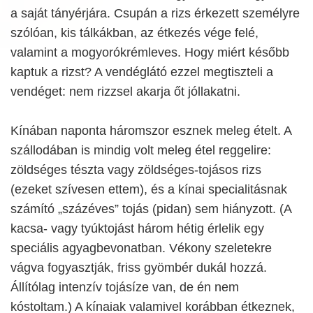
a saját tányérjára. Csupán a rizs érkezett személyre
szólóan, kis tálkákban, az étkezés vége felé,
valamint a mogyorókrémleves. Hogy miért később
kaptuk a rizst? A vendéglátó ezzel megtiszteli a
vendéget: nem rizzsel akarja őt jóllakatni.
Kínában naponta háromszor esznek meleg ételt. A
szállodában is mindig volt meleg étel reggelire:
zöldséges tészta vagy zöldséges-tojásos rizs
(ezeket szívesen ettem), és a kínai specialitásnak
számító „százéves” tojás (pidan) sem hiányzott. (A
kacsa- vagy tyúktojást három hétig érlelik egy
speciális agyagbevonatban. Vékony szeletekre
vágva fogyasztják, friss gyömbér dukál hozzá.
Állítólag intenzív tojásíze van, de én nem
kóstoltam.) A kínaiak valamivel korábban étkeznek,