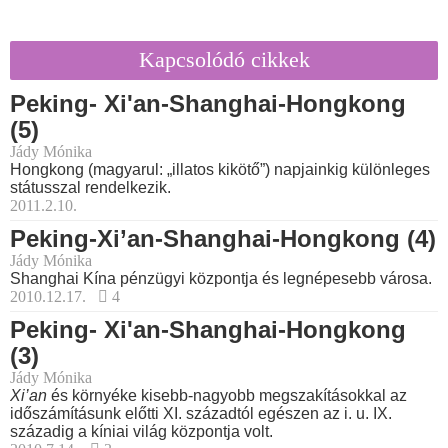
Kapcsolódó cikkek
Peking- Xi'an-Shanghai-Hongkong
(5)
Jády Mónika
Hongkong (magyarul: „illatos kikötő”) napjainkig különleges
státusszal rendelkezik.
2011.2.10.
Peking-Xi’an-Shanghai-Hongkong (4)
Jády Mónika
Shanghai Kína pénzügyi központja és legnépesebb városa.
2010.12.17.
4
Peking- Xi'an-Shanghai-Hongkong
(3)
Jády Mónika
Xi’an
és környéke kisebb-nagyobb megszakításokkal az
időszámításunk előtti XI. századtól egészen az i. u. IX.
századig a kíniai világ központja volt.