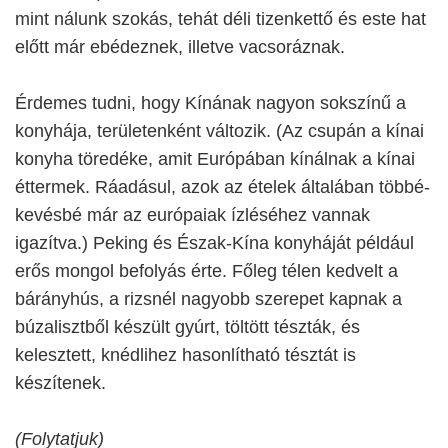
mint nálunk szokás, tehát déli tizenkettő és este hat
előtt már ebédeznek, illetve vacsoráznak.
Érdemes tudni, hogy Kínának nagyon sokszínű a
konyhája, területenként változik. (Az csupán a kínai
konyha töredéke, amit Európában kínálnak a kínai
éttermek. Ráadásul, azok az ételek általában többé-
kevésbé már az európaiak ízléséhez vannak
igazítva.) Peking és Észak-Kína konyháját például
erős mongol befolyás érte. Főleg télen kedvelt a
bárányhús, a rizsnél nagyobb szerepet kapnak a
búzalisztből készült gyúrt, töltött tészták, és
kelesztett, knédlihez hasonlítható tésztát is
készítenek.
(Folytatjuk)