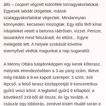
álló – csoport végzett különféle tornagyakorlatokat.
Egyesek labdát ütögettek, mások
szalaggyakorlatokat végeztek. Mindannyian
könnyedén, kecsesen mozogtak. Egy idős férfi kínai
írásjeleket vetett a betonra ráérősen, vízzel. Persze,
lassanként mind felszáradt, és eltűnt... Egyre
melegebb lett. A helyiek szokását követve
esernyővel védtük magunkat a nap sugaraitól.
A Menny Oltára tulajdonképpen egy kerek kőterasz,
melynek elrendezésében a 3-as yang szám, illetve
még inkább a 9-es kapott szerepet: 3 szint, 3x9
lépcső, a felső terasz középpontját 9 koncentrikus
gyűrű veszi körül. A legbelső gyűrű 9 kőlapból, a
következő 2x9-ből áll össze, és így tovább. A
császár egy többórás, zenével kísért rituálé során e