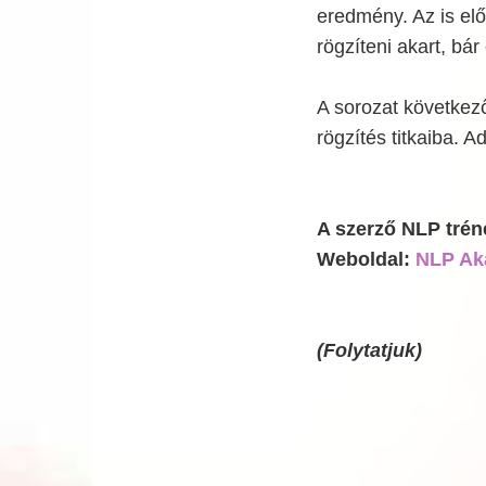
eredmény. Az is elő
rögzíteni akart, bár 
A sorozat következ
rögzítés titkaiba. A
A szerző NLP trén
Weboldal:
NLP Ak
(Folytatjuk)