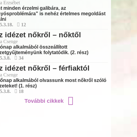
a Erzsébet
t minden érzelmi galibára, az
yósproblémára" is nehéz értelmes megoldást
álni
5.3.18.
12
z idézet nőkről – nőktől
a Csenge
ónap alkalmából összeállított
zetgyűjteményünk folytatódik. (2. rész)
5.3.8.
34
z idézet nőkről – férfiaktól
a Csenge
őnap alkalmából olvassunk most nőkről szóló
zeteket! (1. rész)
5.3.8.
18
További cikkek