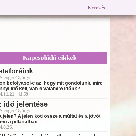
Keresés
Kapcsolódó cikkek
taforáink
 Stenger Györgyi
on befolyásol-e az, hogy mit gondolunk, mire
nyi idő kell, van-e valamire időnk?
4.11.21.
59
 idő jelentése
 Stenger Györgyi
a jelen? A jelen köti össze a múltat és a jövőt
en a pillanatban.
4.8.26.