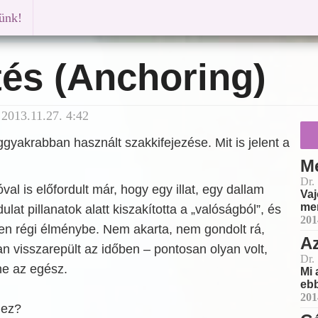
künk!
tés (Anchoring)
2013.11.27. 4:42
gyakrabban használt szakkifejezése. Mit is jelent a
Me
Dr.
al is előfordult már, hogy egy illat, egy dallam
Vaj
men
at pillanatok alatt kiszakította a „valóságból”, és
201
yen régi élménybe. Nem akarta, nem gondolt rá,
Az
 visszarepült az időben – pontosan olyan volt,
Dr.
ne az egész.
Mi 
ebb
201
 ez?