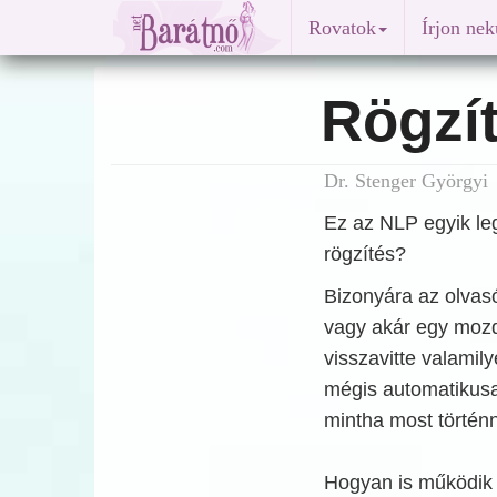
Rovatok
Írjon ne
Rögzí
Dr. Stenger Györgyi 
Ez az NLP egyik leg
rögzítés?
Bizonyára az olvasóv
vagy akár egy mozdul
visszavitte valamil
mégis automatikusan
mintha most történ
Hogyan is működik