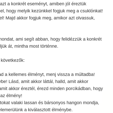
azt a konkrét eseményt, amiben jól éreztük
el, hogy melyik kezünkkel fogjuk meg a csuklónkat!
l! Majd akkor fogjuk meg, amikor azt olvassuk,
ondat, ami segít abban, hogy felidézzük a konkrét
jük át, mintha most történne.
 következők:
ad a kellemes élményt, menj vissza a múltadba!
e! Lásd, amit akkor láttál, halld, amit akkor
, amit akkor éreztél, érezd minden porcikádban, hogy
 az élmény!
okat valaki lassan és bársonyos hangon mondja,
belemerülünk a kiválasztott élménybe.