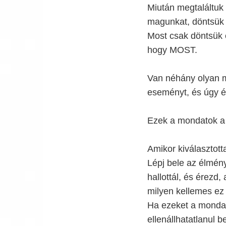
Miután megtaláltuk 
magunkat, döntsük 
Most csak döntsük e
hogy MOST.
Van néhány olyan m
eseményt, és úgy él
Ezek a mondatok a
Amikor kiválasztott
Lépj bele az élményb
hallottál, és érezd
milyen kellemes ez
Ha ezeket a mondat
ellenállhatatlanul 