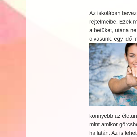
Az iskolában bevez
rejtelmeibe. Ezek m
a betűket, utána ne
olvasunk, egy idő m
könnyebb az életün
mint amikor görcsb
hallatán. Az is lehe