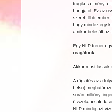
tragikus élményt é
hangjától. Ez az ö
szeret több ember e
hogy mindez egy ke
amikor belesült az 
Egy NLP tréner egy
reagálunk
.
Akkor most lássuk a
A rögzítés az a fol
belső) meghatározott
során milliónyi inger
összekapcsolódások
NLP mindig azt vizs