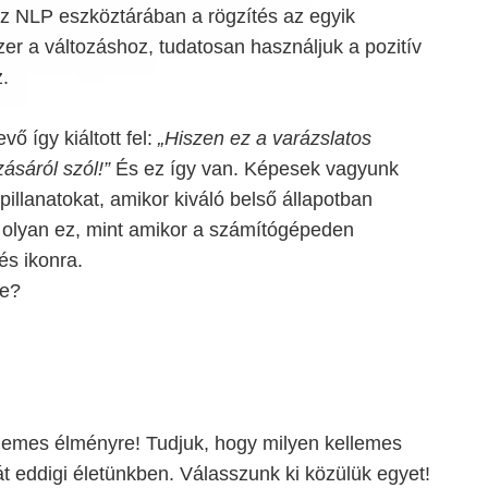
Az NLP eszköztárában a rögzítés az egyik
r a változáshoz, tudatosan használjuk a pozitív
.
ő így kiáltott fel:
„Hiszen ez a varázslatos
zásáról szól!”
És ez így van. Képesek vagyunk
pillanatokat, amikor kiváló belső állapotban
t olyan ez, mint amikor a számítógépeden
és ikonra.
ne?
lemes élményre! Tudjuk, hogy milyen kellemes
t eddigi életünkben. Válasszunk ki közülük egyet!