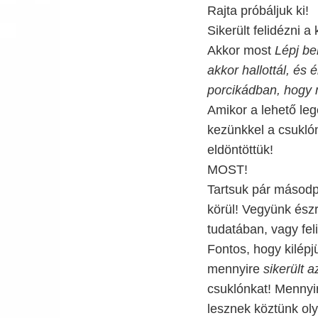
Rajta próbáljuk ki!
Sikerült felidézni 
Akkor most
Lépj be
akkor hallottál, és 
porcikádban, hogy 
Amikor a lehető leg
kezünkkel a csuklón
eldöntöttük!
MOST!
Tartsuk pár másodp
körül! Vegyünk ész
tudatában, vagy fel
Fontos, hogy kilépj
mennyire
sikerült a
csuklónkat! Mennyi
lesznek köztünk oly