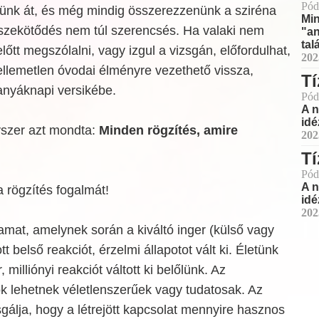
Pód
ltünk át, és még mindig összerezzenünk a sziréna
Min
sszekötődés nem túl szerencsés. Ha valaki nem
"an
tal
lőtt megszólalni, vagy izgul a vizsgán, előfordulhat,
202
llemetlen óvodai élményre vezethető vissza,
Tí
anyáknapi versikébe.
Pód
A n
idé
szer azt mondta:
Minden rögzítés, amire
202
Tí
Pód
A n
 rögzítés fogalmát!
idé
202
yamat, amelynek során a kiváltó inger (külső vagy
 belső reakciót, érzelmi állapotot vált ki. Életünk
, milliónyi reakciót váltott ki belőlünk. Az
 lehetnek véletlenszerűek vagy tudatosak. Az
gálja, hogy a létrejött kapcsolat mennyire hasznos