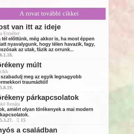
A rovat további cikkei
st van itt az ideje
a Erzsébet
 a tél előttünk, még akkor is, ha most éppen
att nyavalygunk, hogy télen havazik, fagy,
szósak az utak, fázik az orrunk...
6.1.18.
örékeny múlt
cikk
 szabadulj meg az egyik legnagyobb
rmekkori traumádtól!
5.8.19.
örékeny párkapcsolatok
skó Renáta
ok, amiért olyan törékenyek a mai modern
kapcsolatok.
5.3.27.
15
nyós a családban