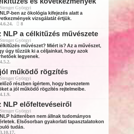
lkitűzés és következmények
 Stenger Györgyi
NLP-ben az ökológia kifejezés alatt a
etkezmények vizsgálatát értjük.
4.6.24.
8
 NLP a célkitűzés művészete
 Stenger Györgyi
élkitűzés művészet? Miért is? Az a művészet,
y úgy tűzzük ki a céljainkat, hogy azok
rhetőek legyenek.
4.5.2.
jól működő rögzítés
 Stenger Györgyi
előző részben ígértem, hogy bevezetem
ket a jól működő rögzítés rejtelmeibe.
4.1.9.
 NLP előfeltevéseiről
 Stenger Györgyi
 NLP hátterében nem állnak tudományos
érletek. Elsősorban gyakorlati tapasztalatokon
puló tudás.
3.10.17.