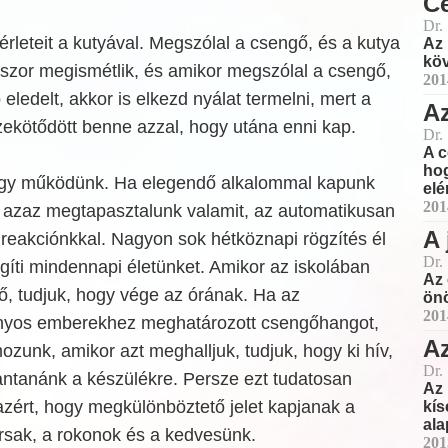
Cé
Dr.
érleteit a kutyával. Megszólal a csengő, és a kutya
Az 
köv
kszor megismétlik, és amikor megszólal a csengő,
201
eledelt, akkor is elkezd nyálat termelni, mert a
Az
ekötődött benne azzal, hogy utána enni kap.
Dr.
A c
hog
gy működünk. Ha elegendő alkalommal kapunk
elé
201
l, azaz megtapasztalunk valamit, az automatikusan
A 
reakciónkkal. Nagyon sok hétköznapi rögzítés él
Dr.
íti mindennapi életünket. Amikor az iskolában
Az 
ő, tudjuk, hogy vége az órának. Ha az
önö
201
onyos emberekhez meghatározott csengőhangot,
Az
zunk, amikor azt meghalljuk, tudjuk, hogy ki hív,
Dr.
lantanánk a készülékre. Persze ezt tudatosan
Az
azért, hogy megkülönböztető jelet kapjanak a
kís
ala
rsak, a rokonok és a kedvesünk.
201