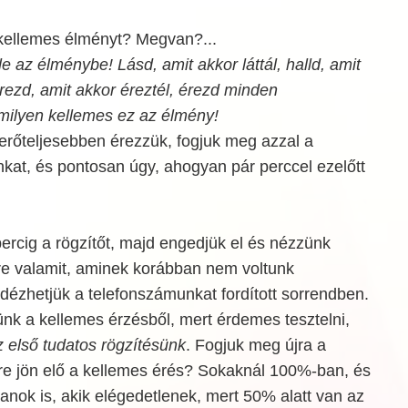
a kellemes élményt? Megvan?...
le az élménybe! Lásd, amit akkor láttál, halld, amit
érezd, amit akkor éreztél, érezd minden
milyen kellemes ez az élmény!
erőteljesebben érezzük, fogjuk meg azzal a
kat, és pontosan úgy, ahogyan pár perccel ezelőtt
ercig a rögzítőt, majd engedjük el és nézzünk
re valamit, aminek korábban nem voltunk
idézhetjük a telefonszámunkat fordított sorrendben.
ünk a kellemes érzésből, mert érdemes tesztelni,
z első tudatos rögzítésünk
. Fogjuk meg újra a
re jön elő a kellemes érés? Sokaknál 100%-ban, és
anok is, akik elégedetlenek, mert 50% alatt van az