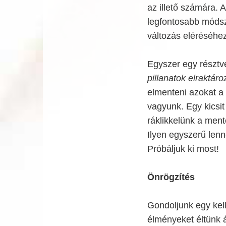
az illető számára. 
legfontosabb módsze
változás eléréséhez
Egyszer egy résztvev
pillanatok elraktáro
elmenteni azokat a 
vagyunk. Egy kicsi
ráklikkelünk a ment
Ilyen egyszerű len
Próbáljuk ki most!
Önrögzítés
Gondoljunk egy kel
élményeket éltünk á