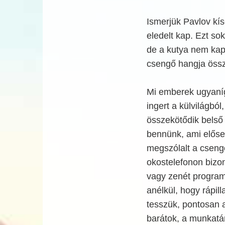
Ismerjük Pavlov kís
eledelt kap. Ezt so
de a kutya nem kap 
csengő hangja össz
Mi emberek ugyaní
ingert a külvilágbó
összekötődik belső 
bennünk, ami előseg
megszólalt a cseng
okostelefonon biz
vagy zenét programo
anélkül, hogy rápil
tesszük, pontosan 
barátok, a munkatá