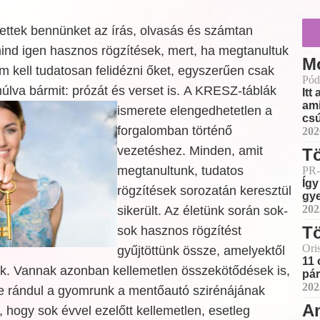
ettek bennünket az írás, olvasás és számtan
ind igen hasznos rögzítések, mert, ha megtanultuk
Mo
m kell tudatosan felidézni őket, egyszerűen csak
Pód
úlva bármit: prózát és verset is.
A KRESZ-táblák
Itt
ami
ismerete elengedhetetlen a
csú
forgalomban történő
202
vezetéshez. Minden, amit
T
megtanultunk, tudatos
PR-
Így
rögzítések sorozatán keresztül
gye
202
sikerült. Az életünk során sok-
T
sok hasznos rögzítést
Ori
gyűjtöttünk össze, amelyektől
11 
k. Vannak azonban kellemetlen összekötődések is,
pár
202
e rándul a gyomrunk a mentőautó szirénájának
A
t, hogy sok évvel ezelőtt kellemetlen, esetleg