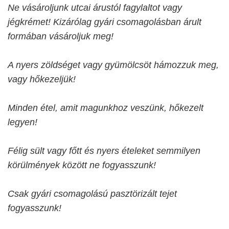
Ne vásároljunk utcai árustól fagylaltot vagy
jégkrémet! Kizárólag gyári csomagolásban árult
formában vásároljuk meg!
A nyers zöldséget vagy gyümölcsöt hámozzuk meg,
vagy hőkezeljük!
Minden étel, amit magunkhoz veszünk, hőkezelt
legyen!
Félig sült vagy főtt és nyers ételeket semmilyen
körülmények között ne fogyasszunk!
Csak gyári csomagolású pasztörizált tejet
fogyasszunk!