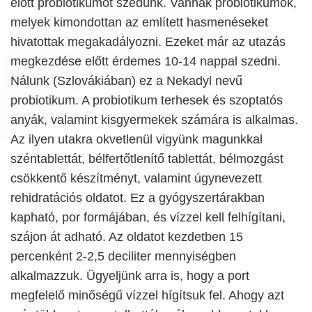
előtt probiotikumot szedünk. Vannak probiotikumok,
melyek kimondottan az említett hasmenéseket
hivatottak megakadályozni. Ezeket már az utazás
megkezdése előtt érdemes 10-14 nappal szedni.
Nálunk (Szlovákiában) ez a Nekadyl nevű
probiotikum. A probiotikum terhesek és szoptatós
anyák, valamint kisgyermekek számára is alkalmas.
Az ilyen utakra okvetlenül vigyünk magunkkal
széntablettát, bélfertőtlenítő tablettát, bélmozgást
csökkentő készítményt, valamint úgynevezett
rehidratációs oldatot. Ez a gyógyszertárakban
kapható, por formájában, és vízzel kell felhígítani,
szájon át adható. Az oldatot kezdetben 15
percenként 2-2,5 deciliter mennyiségben
alkalmazzuk. Ügyeljünk arra is, hogy a port
megfelelő minőségű vízzel hígítsuk fel. Ahogy azt