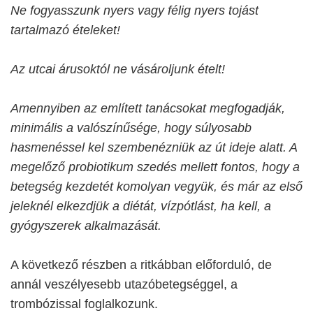
Ne fogyasszunk nyers vagy félig nyers tojást
tartalmazó ételeket!
Az utcai árusoktól ne vásároljunk ételt!
Amennyiben az említett tanácsokat megfogadják,
minimális a valószínűsége, hogy súlyosabb
hasmenéssel kel szembenézniük az út ideje alatt. A
megelőző probiotikum szedés mellett fontos, hogy a
betegség kezdetét komolyan vegyük, és már az első
jeleknél elkezdjük a diétát, vízpótlást, ha kell, a
gyógyszerek alkalmazását.
A következő részben a ritkábban előforduló, de
annál veszélyesebb utazóbetegséggel, a
trombózissal foglalkozunk.