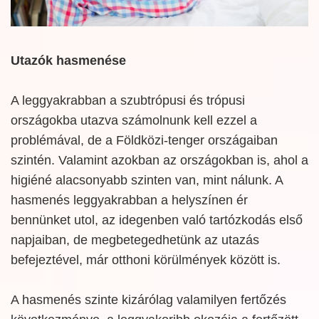
Utazók hasmenése
A leggyakrabban a szubtrópusi és trópusi
országokba utazva számolnunk kell ezzel a
problémával, de a Földközi-tenger országaiban
szintén. Valamint azokban az országokban is, ahol a
higiéné alacsonyabb szinten van, mint nálunk. A
hasmenés leggyakrabban a helyszínen ér
bennünket utol, az idegenben való tartózkodás első
napjaiban, de megbetegedhetünk az utazás
befejeztével, már otthoni körülmények között is.
A hasmenés szinte kizárólag valamilyen fertőzés