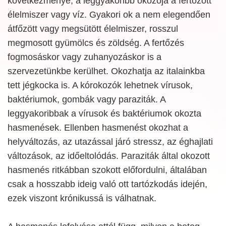
következménye, a leggyakoribb okozója a fertőzött
élelmiszer vagy víz. Gyakori ok a nem elegendően
átfőzött vagy megsütött élelmiszer, rosszul
megmosott gyümölcs és zöldség. A fertőzés
fogmosáskor vagy zuhanyozáskor is a
szervezetünkbe kerülhet. Okozhatja az italainkba
tett jégkocka is. A kórokozók lehetnek vírusok,
baktériumok, gombák vagy paraziták. A
leggyakoribbak a vírusok és baktériumok okozta
hasmenések. Ellenben hasmenést okozhat a
helyváltozás, az utazással járó stressz, az éghajlati
változások, az időeltolódás. Paraziták által okozott
hasmenés ritkábban szokott előfordulni, általában
csak a hosszabb ideig való ott tartózkodás idején,
ezek viszont krónikussá is válhatnak.