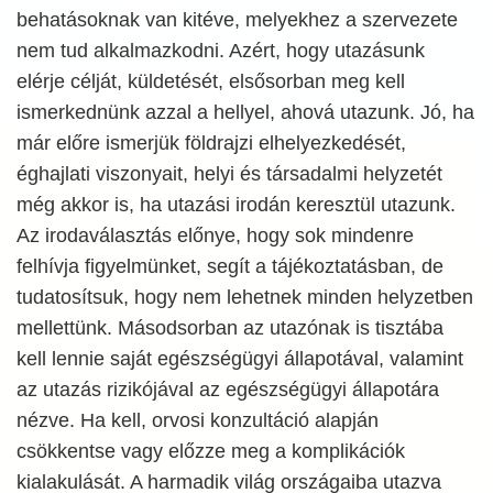
behatásoknak van kitéve, melyekhez a szervezete
nem tud alkalmazkodni. Azért, hogy utazásunk
elérje célját, küldetését, elsősorban meg kell
ismerkednünk azzal a hellyel, ahová utazunk. Jó, ha
már előre ismerjük földrajzi elhelyezkedését,
éghajlati viszonyait, helyi és társadalmi helyzetét
még akkor is, ha utazási irodán keresztül utazunk.
Az irodaválasztás előnye, hogy sok mindenre
felhívja figyelmünket, segít a tájékoztatásban, de
tudatosítsuk, hogy nem lehetnek minden helyzetben
mellettünk. Másodsorban az utazónak is tisztába
kell lennie saját egészségügyi állapotával, valamint
az utazás rizikójával az egészségügyi állapotára
nézve. Ha kell, orvosi konzultáció alapján
csökkentse vagy előzze meg a komplikációk
kialakulását. A harmadik világ országaiba utazva