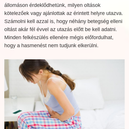
állomáson érdeklődhetünk, milyen oltások
kötelezőek vagy ajánlottak az érintett helyre utazva.
Számolni kell azzal is, hogy néhány betegség elleni
oltást akár fél évvel az utazás előtt be kell adatni.
Minden felkészülés ellenére mégis előfordulhat,
hogy a hasmenést nem tudjunk elkerülni.