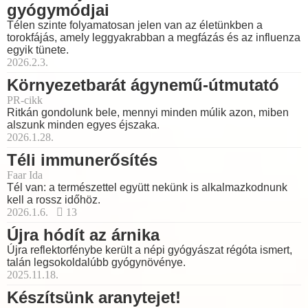
gyógymódjai
Télen szinte folyamatosan jelen van az életünkben a
torokfájás, amely leggyakrabban a megfázás és az influenza
egyik tünete.
2026.2.3.
Környezetbarát ágynemű-útmutató
PR-cikk
Ritkán gondolunk bele, mennyi minden múlik azon, miben
alszunk minden egyes éjszaka.
2026.1.28.
Téli immunerősítés
Faar Ida
Tél van: a természettel együtt nekünk is alkalmazkodnunk
kell a rossz időhöz.
2026.1.6.
13
Újra hódít az árnika
Újra reflektorfénybe került a népi gyógyászat régóta ismert,
talán legsokoldalúbb gyógynövénye.
2025.11.18.
Készítsünk aranytejet!