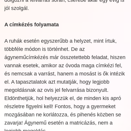
jól szolgál.
A címkézés folyamata
A ruhák esetén egyszerűbb a helyzet, mint írtuk,
többféle módon is történhet. De az
ágyneműcímkézés már összetettebb feladat, hiszen
vannak esetek, amikor az óvoda maga címkézi fel,
és nemcsak a varrást, hanem a mosást is ők intézik
el. A tapasztalatok azt mutatják, hogy legjobb
megoldásnak az ovis jel felvarrása bizonyult.
Eldönthetjük, hol helyezzük el, de minden kis apró
részletre figyelni kell! Fontos, hogy a gyermeket
mozgásában ne korlátozza, és pihenés közben se
zavarja! Ágynemű esetén a matricázás, nem a
legjobb megoldás.