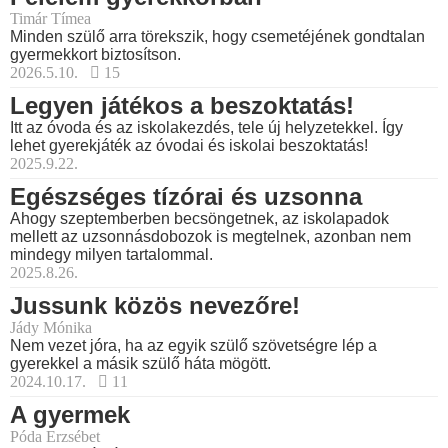
Timár Tímea
Minden szülő arra törekszik, hogy csemetéjének gondtalan
gyermekkort biztosítson.
2026.5.10.
15
Legyen játékos a beszoktatás!
Itt az óvoda és az iskolakezdés, tele új helyzetekkel. Így
lehet gyerekjáték az óvodai és iskolai beszoktatás!
2025.9.22.
Egészséges tízórai és uzsonna
Ahogy szeptemberben becsöngetnek, az iskolapadok
mellett az uzsonnásdobozok is megtelnek, azonban nem
mindegy milyen tartalommal.
2025.8.26.
Jussunk közös nevezőre!
Jády Mónika
Nem vezet jóra, ha az egyik szülő szövetségre lép a
gyerekkel a másik szülő háta mögött.
2024.10.17.
11
A gyermek
Póda Erzsébet