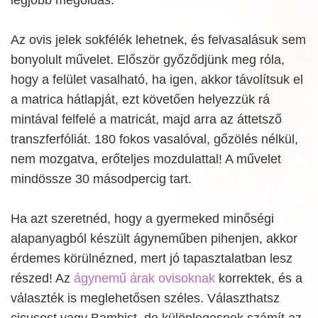
Az ovis jelek sokfélék lehetnek, és felvasalásuk sem
bonyolult művelet. Először győződjünk meg róla,
hogy a felület vasalható, ha igen, akkor távolítsuk el
a matrica hátlapját, ezt követően helyezzük rá
mintával felfelé a matricát, majd arra az áttetsző
transzferfóliát. 180 fokos vasalóval, gőzölés nélkül,
nem mozgatva, erőteljes mozdulattal! A művelet
mindössze 30 másodpercig tart.
Ha azt szeretnéd, hogy a gyermeked minőségi
alapanyagból készült ágyneműben pihenjen, akkor
érdemes körülnézned, mert jó tapasztalatban lesz
részed! Az
ágynemű árak ovisoknak
korrektek, és a
választék is meglehetősen széles. Választhatsz
cicusost vagy Bambist, de különlegesnek számít az