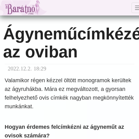
Ágyneműcímkéz
az oviban
2022.12.2. 18:29
Valamikor régen kézzel öltött monogramok kerültek
az ágyruhákba. Mára ez megváltozott, a gyorsan
felhelyezhető ovis címkék nagyban megkönnyítették
munkánkat.
Hogyan érdemes felcímkézni az ágyneműt az
ovisok számára?