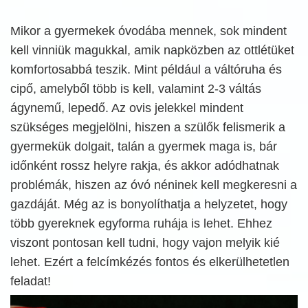
Mikor a gyermekek óvodába mennek, sok mindent
kell vinniük magukkal, amik napközben az ottlétüket
komfortosabbá teszik. Mint például a váltóruha és
cipő, amelyből több is kell, valamint 2-3 váltás
ágynemű, lepedő. Az ovis jelekkel mindent
szükséges megjelölni, hiszen a szülők felismerik a
gyermekük dolgait, talán a gyermek maga is, bár
időnként rossz helyre rakja, és akkor adódhatnak
problémák, hiszen az óvó néninek kell megkeresni a
gazdáját. Még az is bonyolíthatja a helyzetet, hogy
több gyereknek egyforma ruhája is lehet. Ehhez
viszont pontosan kell tudni, hogy vajon melyik kié
lehet. Ezért a felcímkézés fontos és elkerülhetetlen
feladat!