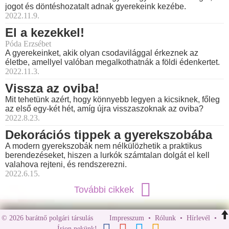
jogot és döntéshozatalt adnak gyerekeink kezébe.
2022.11.9.
El a kezekkel!
Póda Erzsébet
A gyerekeinket, akik olyan csodavilággal érkeznek az
életbe, amellyel valóban megalkothatnák a földi édenkertet.
2022.11.3.
Vissza az oviba!
Mit tehetünk azért, hogy könnyebb legyen a kicsiknek, főleg
az első egy-két hét, amíg újra visszaszoknak az oviba?
2022.8.23.
Dekorációs tippek a gyerekszobába
A modern gyerekszobák nem nélkülözhetik a praktikus
berendezéseket, hiszen a lurkók számtalan dolgát el kell
valahova rejteni, és rendszerezni.
2022.6.15.
További cikkek
© 2026 barátnő polgári társulás
Impresszum
•
Rólunk
•
Hírlevél
•