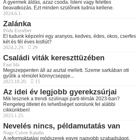
A gyermek áldás, azaz csoda. Isteni vagy felettes
beavatkozás. Ezt minden szülőnek tudnia kellene.
2024.6.1.
Zalánka
Póda Erzsébet
El tudunk képzelni egy aranyos, kedves, édes, okos, cserfes
két és fél éves kisfiút?
2024.2.29.
29
Családi viták kereszttüzében
Faar Ida
Megszeppenten áll az asztal mellett. Szeme sarkában ott
gyűlik a rémület könnycseppje...
2023.10.20.
15
Az idei év legjobb gyerekzsúrjai
Mik lesznek a trendi szülinapi parti-témák 2023-ban?
Rengeteg ötletet és lehetőséget sorolunk fel alábbi
cikkünkben!
2023.1.25.
Nevelés nincs, példamutatás van
Nagy Csivre Katalin
A reformoktatási módszerek egyre nagyobb szabadságot,