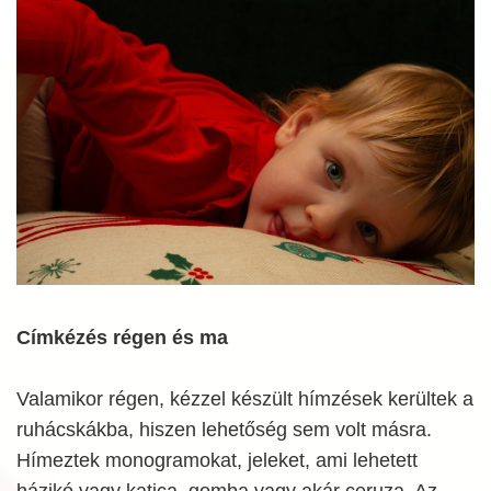
Címkézés régen és ma
Valamikor régen, kézzel készült hímzések kerültek a
ruhácskákba, hiszen lehetőség sem volt másra.
Hímeztek monogramokat, jeleket, ami lehetett
házikó vagy katica, gomba vagy akár ceruza. Az