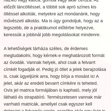
előzőt láncöltéssel, a többit sok apró színes kis
öltéssel alkották, melyekre azt mondanánk, hogy
művészeti alkotás. Ma is úgy gondoljuk, hogy az a
legszebb, de a praktikumot előtérbe helyezve,
keressük a jobbnál jobb megoldásokat mindenre.
A lehetőségek tárháza széles, de érdemes
megtudakolni, hogy kérnek-e meghatározott formát
az óvodák. Vannak helyek, ahol csak a felvarrt
címkét fogadják el. Pedig jó ötlet a jelek berajzolása
is, csak ügyeljünk arra, hogy bírja a mosást is! A
jelet, akár az eredeti bevarrt címkére is teheted.
Ovis jel matrica formájában is kapható, mely jól
látható és strapabíró. Természetesen vannak már
varrható matricák, amellyel csak egyszer kell
dolgozni a felvarrás során, cserébe akár egy évig is