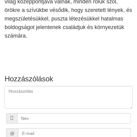
világ középpontjává válnak, minden róluk szól,
örökre a szívükbe vésődik, hogy szeretett lények, és
megszületésükkel, puszta létezésükkel hatalmas
boldogságot jelentenek családjuk és környezetük
számára.
Hozzászólások
@