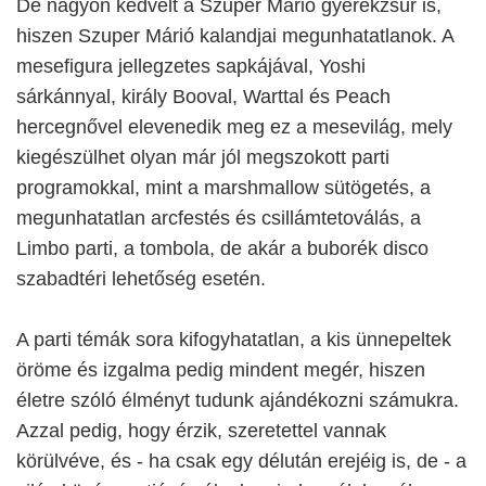
De nagyon kedvelt a Szuper Márió gyerekzsúr is,
hiszen Szuper Márió kalandjai megunhatatlanok. A
mesefigura jellegzetes sapkájával, Yoshi
sárkánnyal, király Booval, Warttal és Peach
hercegnővel elevenedik meg ez a mesevilág, mely
kiegészülhet olyan már jól megszokott parti
programokkal, mint a marshmallow sütögetés, a
megunhatatlan arcfestés és csillámtetoválás, a
Limbo parti, a tombola, de akár a buborék disco
szabadtéri lehetőség esetén.
A parti témák sora kifogyhatatlan, a kis ünnepeltek
öröme és izgalma pedig mindent megér, hiszen
életre szóló élményt tudunk ajándékozni számukra.
Azzal pedig, hogy érzik, szeretettel vannak
körülvéve, és - ha csak egy délután erejéig is, de - a