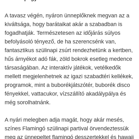
A tavasz végén, nyáron ünneplőknek megvan az a
kiváltsága, hogy barátaikat akár a szabadban is
fogadhatják. Természetesen az időjárás súlyos
befolyásoló tényező, de ha szerencsénk van,
fantasztikus szülinapi zsúrt rendezhetünk a kertben,
hűs árnyékot adó fák, zöld bokrok esetleg medence
társaságában. Az interaktív játékok, vetélkedők
mellett megjelenhetnek az igazi szabadtéri kellékek,
programok, mint a buborékjátszótér, buborék disco
fényekkel, vattacukor, vízszállító akadálypálya és
még sorolhatnánk.
A nyári melegben adja magát, hogy akár mesés,
színes Flamingó szülinapi partival örvendeztessük
meg az ünnepeltet flamingó desszertekkel és hawaii