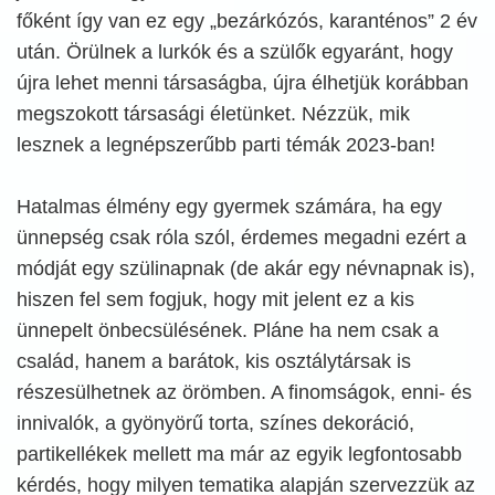
főként így van ez egy „bezárkózós, karanténos” 2 év
után. Örülnek a lurkók és a szülők egyaránt, hogy
újra lehet menni társaságba, újra élhetjük korábban
megszokott társasági életünket. Nézzük, mik
lesznek a legnépszerűbb parti témák 2023-ban!
Hatalmas élmény egy gyermek számára, ha egy
ünnepség csak róla szól, érdemes megadni ezért a
módját egy szülinapnak (de akár egy névnapnak is),
hiszen fel sem fogjuk, hogy mit jelent ez a kis
ünnepelt önbecsülésének. Pláne ha nem csak a
család, hanem a barátok, kis osztálytársak is
részesülhetnek az örömben. A finomságok, enni- és
innivalók, a gyönyörű torta, színes dekoráció,
partikellékek mellett ma már az egyik legfontosabb
kérdés, hogy milyen tematika alapján szervezzük az