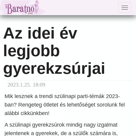
Togg
navig
Az idei év
legjobb
gyerekzsúrjai
2023.1.25. 18:09
Mik lesznek a trendi szülinapi parti-témák 2023-
ban? Rengeteg ötletet és lehetőséget sorolunk fel
alábbi cikkünkben!
A szülinapi gyerekzsúrok mindig nagy izgalmat
jelentenek a gyerekek, de a szülők számára is,