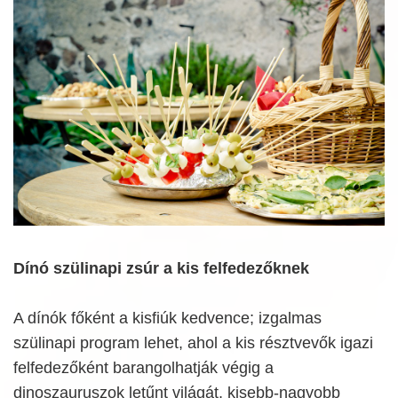
Dínó szülinapi zsúr a kis felfedezőknek
A dínók főként a kisfiúk kedvence; izgalmas
szülinapi program lehet, ahol a kis résztvevők igazi
felfedezőként barangolhatják végig a
dinoszauruszok letűnt világát, kisebb-nagyobb