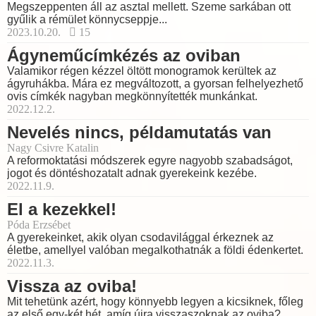
Megszeppenten áll az asztal mellett. Szeme sarkában ott
gyűlik a rémület könnycseppje...
2023.10.20.
15
Ágyneműcímkézés az oviban
Valamikor régen kézzel öltött monogramok kerültek az
ágyruhákba. Mára ez megváltozott, a gyorsan felhelyezhető
ovis címkék nagyban megkönnyítették munkánkat.
2022.12.2.
Nevelés nincs, példamutatás van
Nagy Csivre Katalin
A reformoktatási módszerek egyre nagyobb szabadságot,
jogot és döntéshozatalt adnak gyerekeink kezébe.
2022.11.9.
El a kezekkel!
Póda Erzsébet
A gyerekeinket, akik olyan csodavilággal érkeznek az
életbe, amellyel valóban megalkothatnák a földi édenkertet.
2022.11.3.
Vissza az oviba!
Mit tehetünk azért, hogy könnyebb legyen a kicsiknek, főleg
az első egy-két hét, amíg újra visszaszoknak az oviba?