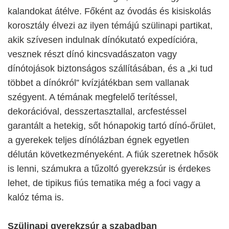
kalandokat átélve. Főként az óvodás és kisiskolás
korosztály élvezi az ilyen témájú szülinapi partikat,
akik szívesen indulnak dínókutató expedícióra,
vesznek részt dínó kincsvadászaton vagy
dínótojások biztonságos szállításában, és a „ki tud
többet a dínókról” kvízjátékban sem vallanak
szégyent. A témának megfelelő terítéssel,
dekorációval, desszertasztallal, arcfestéssel
garantált a hetekig, sőt hónapokig tartó dínó-őrület,
a gyerekek teljes dínólázban égnek egyetlen
délután következményeként. A fiúk szeretnek hősök
is lenni, számukra a tűzoltó gyerekzsúr is érdekes
lehet, de tipikus fiús tematika még a foci vagy a
kalóz téma is.
Szülinapi gyerekzsúr a szabadban