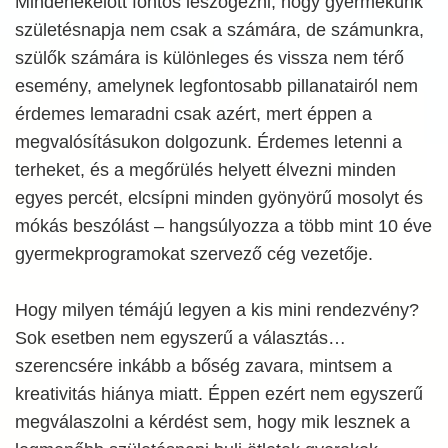
Mindenekelőtt fontos leszögezni, hogy gyermekünk
születésnapja nem csak a számára, de számunkra,
szülők számára is különleges és vissza nem térő
esemény, amelynek legfontosabb pillanatairól nem
érdemes lemaradni csak azért, mert éppen a
megvalósításukon dolgozunk. Érdemes letenni a
terheket, és a megőrülés helyett élvezni minden
egyes percét, elcsípni minden gyönyörű mosolyt és
mókás beszólást – hangsúlyozza a több mint 10 éve
gyermekprogramokat szervező cég vezetője.
Hogy milyen témájú legyen a kis mini rendezvény?
Sok esetben nem egyszerű a választás…
szerencsére inkább a bőség zavara, mintsem a
kreativitás hiánya miatt. Éppen ezért nem egyszerű
megválaszolni a kérdést sem, hogy mik lesznek a