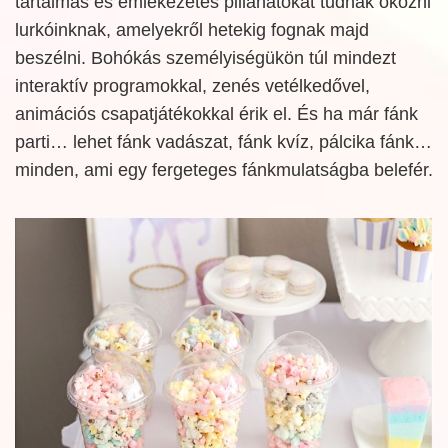
tartalmas és emlékezetes pillanatokat tudnak okozni
lurkóinknak, amelyekről hetekig fognak majd
beszélni. Bohókás személyiségükön túl mindezt
interaktív programokkal, zenés vetélkedővel,
animációs csapatjátékokkal érik el. És ha már fánk
parti… lehet fánk vadászat, fánk kvíz, pálcika fánk…
minden, ami egy fergeteges fánkmulatságba belefér.