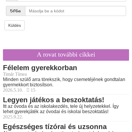
Küldés
A rovat további cikkei
Félelem gyerekkorban
Timár Tímea
Minden szülő arra törekszik, hogy csemetéjének gondtalan
gyermekkort biztosítson.
2026.5.10.
15
Legyen játékos a beszoktatás!
Itt az óvoda és az iskolakezdés, tele új helyzetekkel. Így
lehet gyerekjáték az óvodai és iskolai beszoktatás!
2025.9.22.
Egészséges tízórai és uzsonna