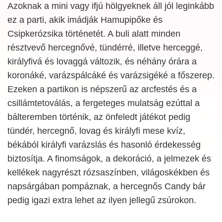
Azoknak a mini vagy ifjú hölgyeknek áll jól leginkább
ez a parti, akik imádják Hamupipőke és
Csipkerózsika történetét. A buli alatt minden
résztvevő hercegnővé, tündérré, illetve herceggé,
királyfivá és lovaggá változik, és néhány órára a
koronáké, varázspálcáké és varázsigéké a főszerep.
Ezeken a partikon is népszerű az arcfestés és a
csillámtetoválás, a fergeteges mulatság ezúttal a
bálteremben történik, az önfeledt játékot pedig
tündér, hercegnő, lovag és királyfi mese kvíz,
békából királyfi varázslás és hasonló érdekesség
biztosítja. A finomságok, a dekoráció, a jelmezek és
kellékek nagyrészt rózsaszínben, világoskékben és
napsárgában pompáznak, a hercegnős Candy bár
pedig igazi extra lehet az ilyen jellegű zsúrokon.