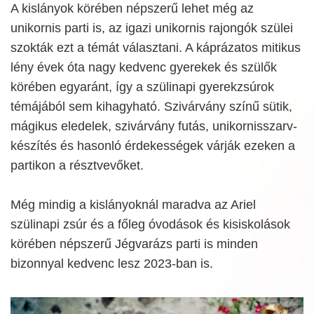
A kislányok körében népszerű lehet még az
unikornis parti is, az igazi unikornis rajongók szülei
szokták ezt a témát választani. A káprázatos mitikus
lény évek óta nagy kedvenc gyerekek és szülők
körében egyaránt, így a szülinapi gyerekzsúrok
témájából sem kihagyható. Szivárvány színű sütik,
mágikus eledelek, szivárvány futás, unikornisszarv-
készítés és hasonló érdekességek várják ezeken a
partikon a résztvevőket.
Még mindig a kislányoknál maradva az Ariel
szülinapi zsúr és a főleg óvodások és kisiskolások
körében népszerű Jégvarázs parti is minden
bizonnyal kedvenc lesz 2023-ban is.