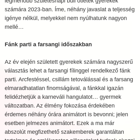
legmenőbb születésnapi buli ötletek gyerekek
számára 2023-ban. Íme, néhány javaslat a teljesség
igénye nélkül, melyekkel nem nyúlhatunk nagyon
mellé…
Fánk parti a farsangi időszakban
Az év elején született gyerekek számára nagyszerű
választás lehet a farsangi fílinggel rendelkező fánk
parti. Arcfestéssel, csillám tetoválással és a farsang
elmaradhatatlan finomságával, a fánkkal igazán
felidézhetjük a karneváli hangulatot… gyermek
változatban. Az élmény fokozása érdekében
érdemes néhány órára animátort is bevonni; jelen
esetben jelmezes animátort. Ezek a ma már
abszolút megfizethető szakemberek garantáltan