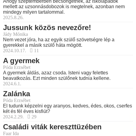
Ahogy szeptemberben becsöngetnek, az iskolapadok
mellett az uzsonnásdobozok is megtelnek, azonban nem
mindegy milyen tartalommal.
2025.8.26.
Jussunk közös nevezőre!
Jády Mónika
Nem vezet jóra, ha az egyik szülő szövetségre lép a
gyerekkel a másik szülő háta mögött.
2024.10.17.
11
A gyermek
Póda Erzsébet
A gyermek áldás, azaz csoda. Isteni vagy felettes
beavatkozás. Ezt minden szülőnek tudnia kellene.
2024.6.1.
Zalánka
Póda Erzsébet
El tudunk képzelni egy aranyos, kedves, édes, okos, cserfes
két és fél éves kisfiút?
2024.2.29.
29
Családi viták kereszttüzében
Faar Ida