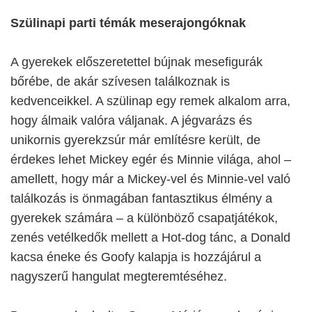
Szülinapi parti témák meserajongóknak
A gyerekek előszeretettel bújnak mesefigurák
bőrébe, de akár szívesen találkoznak is
kedvenceikkel. A szülinap egy remek alkalom arra,
hogy álmaik valóra váljanak. A jégvarázs és
unikornis gyerekzsúr már említésre került, de
érdekes lehet Mickey egér és Minnie világa, ahol –
amellett, hogy már a Mickey-vel és Minnie-vel való
találkozás is önmagában fantasztikus élmény a
gyerekek számára – a különböző csapatjátékok,
zenés vetélkedők mellett a Hot-dog tánc, a Donald
kacsa éneke és Goofy kalapja is hozzájárul a
nagyszerű hangulat megteremtéséhez.