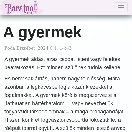
Togg
navig
A gyermek
Póda Erzsébet 2024.6.1. 14:43
A gyermek áldás, azaz csoda. Isteni vagy felettes
beavatkozás. Ezt minden szülőnek tudnia kellene.
És nemcsak áldás, hanem nagy felelősség. Mára
azonban a legkevésbé foglalkozunk ezekkel a
fogalmakkal. A gyermek köré is megszervezte a
„láthatatlan háttérhatalom” – vagy nevezhetjük
fogyasztói társadalomnak – a maga propagandáját.
Hiszen konkrét fogyasztói csoporttá fokozták le, a
ráépült iparral együtt. A szülők minden létező anyagi