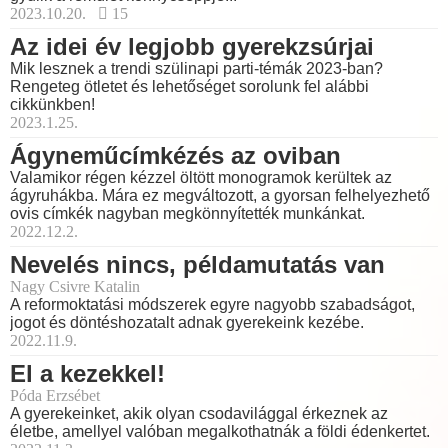
2023.10.20.
15
Az idei év legjobb gyerekzsúrjai
Mik lesznek a trendi szülinapi parti-témák 2023-ban?
Rengeteg ötletet és lehetőséget sorolunk fel alábbi
cikkünkben!
2023.1.25.
Ágyneműcímkézés az oviban
Valamikor régen kézzel öltött monogramok kerültek az
ágyruhákba. Mára ez megváltozott, a gyorsan felhelyezhető
ovis címkék nagyban megkönnyítették munkánkat.
2022.12.2.
Nevelés nincs, példamutatás van
Nagy Csivre Katalin
A reformoktatási módszerek egyre nagyobb szabadságot,
jogot és döntéshozatalt adnak gyerekeink kezébe.
2022.11.9.
El a kezekkel!
Póda Erzsébet
A gyerekeinket, akik olyan csodavilággal érkeznek az
életbe, amellyel valóban megalkothatnák a földi édenkertet.