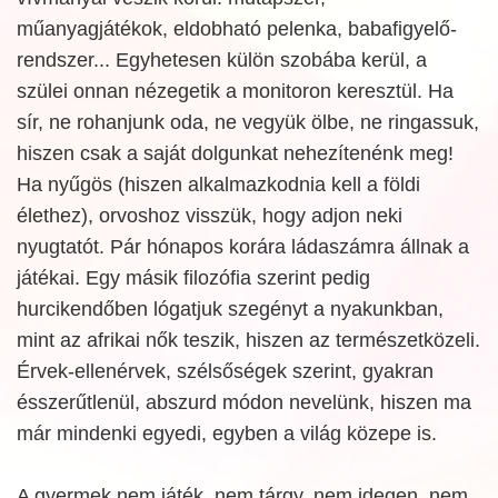
műanyagjátékok, eldobható pelenka, babafigyelő-
rendszer... Egyhetesen külön szobába kerül, a
szülei onnan nézegetik a monitoron keresztül. Ha
sír, ne rohanjunk oda, ne vegyük ölbe, ne ringassuk,
hiszen csak a saját dolgunkat nehezítenénk meg!
Ha nyűgös (hiszen alkalmazkodnia kell a földi
élethez), orvoshoz visszük, hogy adjon neki
nyugtatót. Pár hónapos korára ládaszámra állnak a
játékai. Egy másik filozófia szerint pedig
hurcikendőben lógatjuk szegényt a nyakunkban,
mint az afrikai nők teszik, hiszen az természetközeli.
Érvek-ellenérvek, szélsőségek szerint, gyakran
ésszerűtlenül, abszurd módon nevelünk, hiszen ma
már mindenki egyedi, egyben a világ közepe is.
A gyermek nem játék, nem tárgy, nem idegen, nem