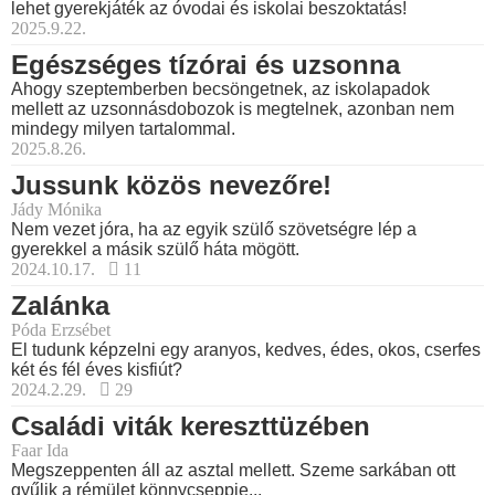
lehet gyerekjáték az óvodai és iskolai beszoktatás!
2025.9.22.
Egészséges tízórai és uzsonna
Ahogy szeptemberben becsöngetnek, az iskolapadok
mellett az uzsonnásdobozok is megtelnek, azonban nem
mindegy milyen tartalommal.
2025.8.26.
Jussunk közös nevezőre!
Jády Mónika
Nem vezet jóra, ha az egyik szülő szövetségre lép a
gyerekkel a másik szülő háta mögött.
2024.10.17.
11
Zalánka
Póda Erzsébet
El tudunk képzelni egy aranyos, kedves, édes, okos, cserfes
két és fél éves kisfiút?
2024.2.29.
29
Családi viták kereszttüzében
Faar Ida
Megszeppenten áll az asztal mellett. Szeme sarkában ott
gyűlik a rémület könnycseppje...