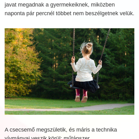
javat megadnak a gyermekeiknek, miközben
naponta pár percnél többet nem beszélgetnek velük.
A csecsemő megszületik, és máris a technika
vívmányai veszik körül: műtápszer,