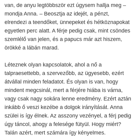
van, de anyu legtöbbször ezt úgysem hallja meg –
mondja Anna. – Beosztja az idejét, a pénzt,
elrendezi a teendőket, ünnepeket és hétköznapokat
egyetlen perc alatt. A férje pedig csak, mint csöndes
szemlélő van jelen, és a papucs már azt hiszem,
örökké a lábán marad.
Léteznek olyan kapcsolatok, ahol a nő a
talpraesettebb, a szervezőbb, az ügyesebb, ezért
átvállal minden feladatot. És olyan is van, hogy
mindent megcsinál, mert a férjére hiába is várna,
vagy csak nagy sokára lenne eredmény. Ezért aztán
inkább ő veszi kezébe a dolgok irányítását. Anna
szülei is így élnek. Az asszony vezényel, a férj pedig
úgy táncol, ahogy a felesége fütyül. Hogy miért?
Talán azért, mert számára így kényelmes.