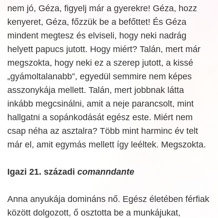
nem jó, Géza, figyelj már a gyerekre! Géza, hozz
kenyeret, Géza, főzzük be a befőttet! És Géza
mindent megtesz és elviseli, hogy neki nadrág
helyett papucs jutott. Hogy miért? Talán, mert már
megszokta, hogy neki ez a szerep jutott, a kissé
„gyámoltalanabb”, egyedül semmire nem képes
asszonykája mellett. Talán, mert jobbnak látta
inkább megcsinálni, amit a neje parancsolt, mint
hallgatni a sopánkodását egész este. Miért nem
csap néha az asztalra? Több mint harminc év telt
már el, amit egymás mellett így leéltek. Megszokta.
Igazi 21. századi
comanndante
Anna anyukája domináns nő. Egész életében férfiak
között dolgozott, ő osztotta be a munkájukat,