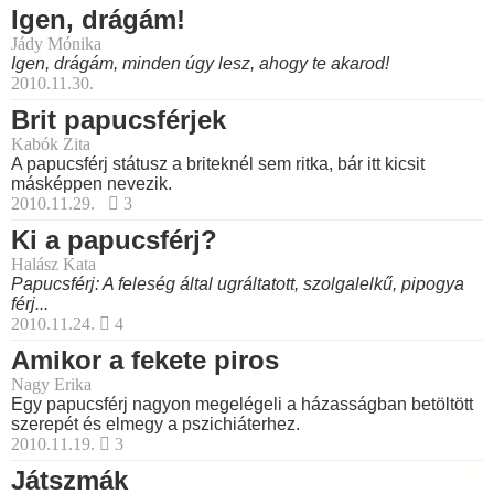
Igen, drágám!
Jády Mónika
Igen, drágám, minden úgy lesz, ahogy te akarod!
2010.11.30.
Brit papucsférjek
Kabók Zita
A papucsférj státusz a briteknél sem ritka, bár itt kicsit
másképpen nevezik.
2010.11.29.
3
Ki a papucsférj?
Halász Kata
Papucsférj: A feleség által ugráltatott, szolgalelkű, pipogya
férj...
2010.11.24.
4
Amikor a fekete piros
Nagy Erika
Egy papucsférj nagyon megelégeli a házasságban betöltött
szerepét és elmegy a pszichiáterhez.
2010.11.19.
3
Játszmák