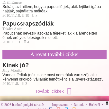
Dráfi Emese
Sokáig azt hittem, hogy a papucsférjek, akik fejüket igába
hajtják, sajnálatra méltóak.
2010.11.18.
19
3
Papucsrapszódiák
Takács Anita
Papucsnak nevezik azokat a férjeket, akik alárendelten
élnek erélyes feleségeik mellett.
2010.11.13.
4
A rovat további cikkei
Kinek jó?
Jády Mónika
Vannak férfiak (nők is, de most nem róluk van szó), akik
kényelmi okokból vállalják felnőttként is a „gyerekstátuszt”.
2010.11.8.
3
További cikkek
© 2026 barátnő polgári társulás
Impresszum
•
Rólunk
•
Hírlevél
•