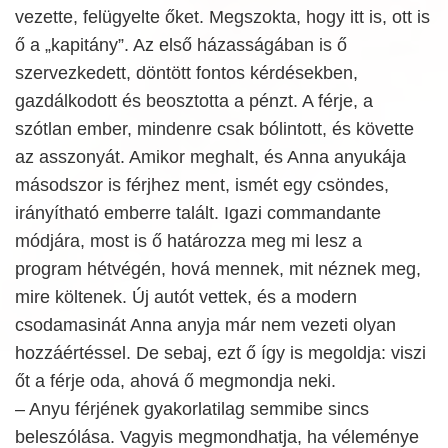
vezette, felügyelte őket. Megszokta, hogy itt is, ott is
ő a „kapitány”. Az első házasságában is ő
szervezkedett, döntött fontos kérdésekben,
gazdálkodott és beosztotta a pénzt. A férje, a
szótlan ember, mindenre csak bólintott, és követte
az asszonyát. Amikor meghalt, és Anna anyukája
másodszor is férjhez ment, ismét egy csöndes,
irányítható emberre talált. Igazi commandante
módjára, most is ő határozza meg mi lesz a
program hétvégén, hová mennek, mit néznek meg,
mire költenek. Új autót vettek, és a modern
csodamasinát Anna anyja már nem vezeti olyan
hozzáértéssel. De sebaj, ezt ő így is megoldja: viszi
őt a férje oda, ahová ő megmondja neki.
– Anyu férjének gyakorlatilag semmibe sincs
beleszólása. Vagyis megmondhatja, ha véleménye