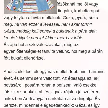
főzőkanál mellől vagy
dirigálta, korholta aput,
vagy folyton elhívta mellőlünk:
Géza, gyere, nézd
meg, mi van ezzel a levessel, nem akar forrni!
Géza, meddig kell ennek a buktának a pára alatt
lennie? Nyolc percig! Akkor mérd az időt!
És apu hol a szlovák szavakat, meg az
egyenlőtlenségeket tanulta velünk, hol meg a párán
főtt buktát ellenőrizte.
Andi szülei leéltek egymás mellett több mint harminc
évet, és semmi sem változott. Az édesapja az, aki
bevásárol, postára rohan a befizetni való csekkel,
játszik az unokákkal, és vigyáz rájuk a játszótéren,
miközben Andi anyja a sarkában állva dirigálja. És
persze, mindennel elégedetlenkedik: Géza, ez így