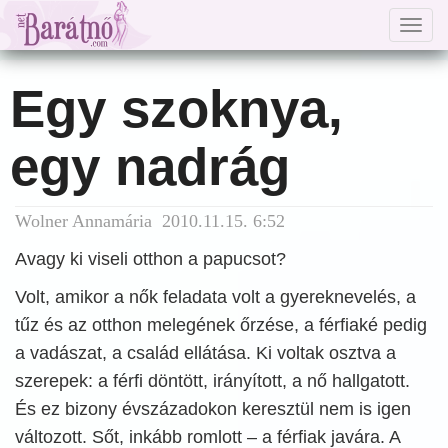
Togg
navig
Egy szoknya,
egy nadrág
Wolner Annamária 2010.11.15. 6:52
Avagy ki viseli otthon a papucsot?
Volt, amikor a nők feladata volt a gyereknevelés, a
tűz és az otthon melegének őrzése, a férfiaké pedig
a vadászat, a család ellátása. Ki voltak osztva a
szerepek: a férfi döntött, irányított, a nő hallgatott.
És ez bizony évszázadokon keresztül nem is igen
változott. Sőt, inkább romlott – a férfiak javára. A