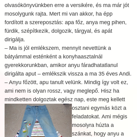
olvasókönyvünkben erre a versikére, és ma már jót
mosolygunk rajta. Mert mi van akkor, ha épp
fordított a szereposztás: apa főz, anya meg pihen,
fürdik, szépítkezik, dolgozik, tárgyal, és apát
dirigálja.
– Ma is jól emlékszem, mennyit nevettünk a
bátyámmal esténként a konyhaasztalnál
gyerekkorunkban, amikor anyu fáradhatatlanul
dirigálta aput – emlékszik vissza a ma 35 éves Andi.
– Anyu főzött, apu tanult velünk. Mindig így volt ez,
ami nem is olyan rossz, vagy meglepő. Hisz ha
mindketten dolgoztak egész nap, este
meg kellett
osztani egymás közt a
feladatokat. Ami mégis
mosolyra húzta a
szánkat, hogy anyu a