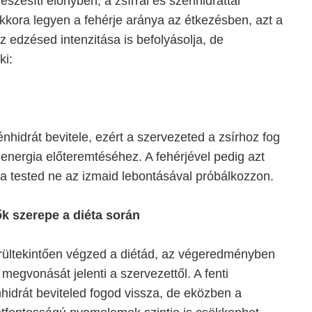
észesíti előnyben, a zsírral és szénhidráttal
ora legyen a fehérje aránya az étkezésben, azt a
z edzésed intenzitása is befolyásolja, de
ki:
nhidrát bevitele, ezért a szervezeted a zsírhoz fog
energia előteremtéséhez. A fehérjével pedig azt
 a tested ne az izmaid lebontásával próbálkozzon.
ők szerepe a diéta során
rültekintően végzed a diétád, az végeredményben
megvonását jelenti a szervezettől. A fenti
hidrát beviteled fogod vissza, de eközben a