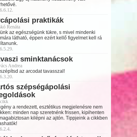
rhetővé.
6.6.12.
cápolási praktikák
skó Renáta
ünk az egészségünk tükre, s mivel mindenki
mára látható, éppen ezért kellő figyelmet kell rá
dítanunk.
6.5.29.
avaszi sminktanácsok
ács Andrea
 szépítsd az arcodat tavasszal!
6.3.20.
rtós szépségápolási
egoldások
cikk
igény a rendezett, esztétikus megjelenésre nem
kken: minden nap szeretnénk frissen, kipihenten
magabiztosan kilépni az ajtón. Tippjeink a cikkben
ashatók!
6.2.4.