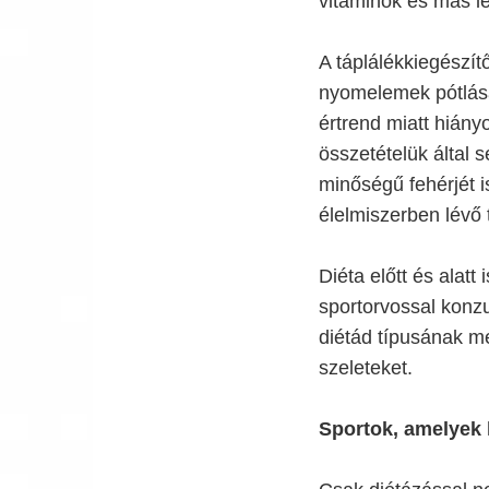
vitaminok és más l
A táplálékkiegészít
nyomelemek pótlása
értrend miatt hiány
összetételük által s
minőségű fehérjét i
élelmiszerben lévő 
Diéta előtt és alatt
sportorvossal konzu
diétád típusának me
szeleteket.
Sportok, amelyek