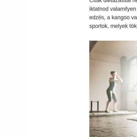
Csak diétázással n
iktatnod valamilyen
edzés, a kangoo va
sportok, melyek tök