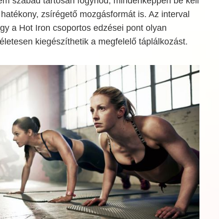
em szabad tartósan fogynod, mindenképpen be kell
 hatékony, zsírégető mozgásformát is. Az interval
gy a Hot Iron csoportos edzései pont olyan
életesen kiegészíthetik a megfelelő táplálkozást.