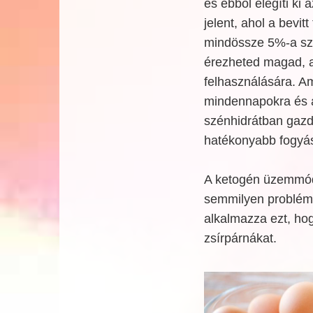
és ebből elégíti ki 
jelent, ahol a bevi
mindössze 5%-a szé
érezheted magad, a 
felhasználására. Am
mindennapokra és az
szénhidrátban gazd
hatékonyabb fogyást
A ketogén üzemmód 
semmilyen problémá
alkalmazza ezt, ho
zsírpárnákat.