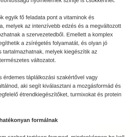
étfontosságú nyomelemek szintje is csökkenhet.
ők egyik fő feladata pont a vitaminok és
, melyek az intenzívebb edzés és a megváltozott
ozhatnak a szervezetedből. Emellett a komplex
egíthetik a zsírégetés folyamatát, és olyan jó
s tartalmazhatnak, melyek kiegészítik az
természetes változatot.
 is érdemes táplálkozási szakértővel vagy
ltálnod, aki segít kiválasztani a mozgásformád és
gfelelő étrendkiegészítőket, turmixokat és protein
 hatékonyan formálnak