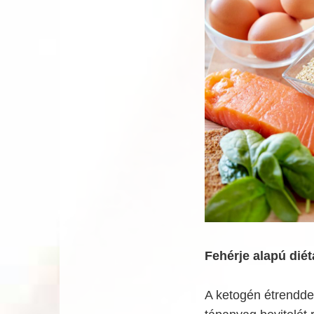
Fehérje alapú diét
A ketogén étrendde