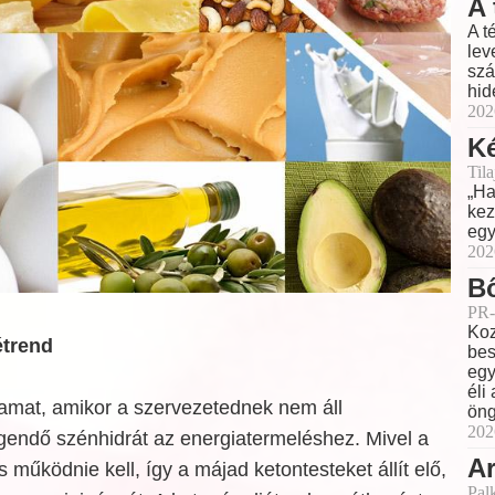
A 
A t
lev
szá
hid
202
Ké
Til
„Ha
kez
egy
202
Bő
PR-
Koz
étrend
bes
egy
éli
yamat, amikor a szervezetednek nem áll
öng
202
gendő szénhidrát az energiatermeléshez. Mivel a
Ar
s működnie kell, így a májad ketontesteket állít elő,
Pal