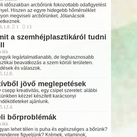
éli időszakban arcbőrünk fokozottabb odafigyelést
nyel. Hiszen az egyre hidegebb hőmérséklet
yon megviseli arcbőrünket. Jótanácsok
etkeznek.
6.1.8.
1
13
it a szemhéjplasztikáról tudni
ll
cikk
egyik legártalmatlanabb, de leghasznosabb
sztikai beavatkozás a szem körüli területen.
dések és válaszok.
5.12.8.
ívből jövő meglepetések
 csepp kreativitás, egy csipet szeretet: alábbi
künkben kézzel készített karácsonyi
ndékötleteket ajánlunk.
5.12.4.
li bőrproblémák
cikk
yan lehet télen is puha és egészséges a bőrünk?
mindenre figyeljünk? Krémek, vitaminok,