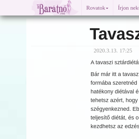
Rovatok
Írjon ne
Tavasz
2020.3.13. 17:25
A tavaszi sztárdiétá
Bár már itt a tavas
formába szeretnéd 
hatékony diétával é
tehetsz azért, hogy
szégyenkezned. Eb
teljesítő diétát, és
kezdhetsz az edzé