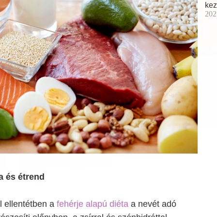
kez
202
a és étrend
l ellentétben a
fehérje alapú diéta
a nevét adó