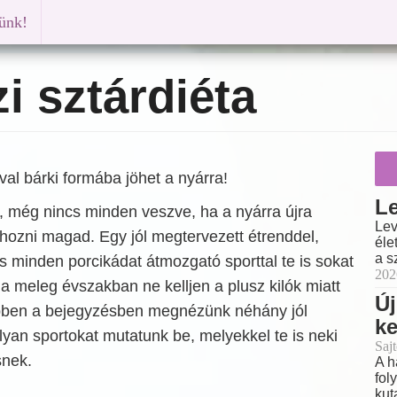
künk!
i sztárdiéta
val bárki formába jöhet a nyárra!
Le
z, még nincs minden veszve, ha a nyárra újra
Lev
hozni magad. Egy jól megtervezett étrenddel,
éle
a s
s minden porcikádat átmozgató sporttal te is sokat
202
 a meleg évszakban ne kelljen a plusz kilók miatt
Új
ben a bejegyzésben megnézünk néhány jól
k
 olyan sportokat mutatunk be, melyekkel te is neki
Sajt
snek.
A h
fol
kut