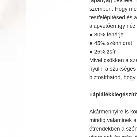
tápanyag bevitelét r
szemben. Hogy mekk
testfelépítésed és a
alapvetően így néz 
● 30% fehérje
● 45% szénhidrát
● 25% zsír
Mivel csökken a szé
nyúlni a szükséges 
biztosíthatod, hogy
Táplálékkiegészít
Akármennyire is kö
mindig valaminek a 
étrendekben a szén