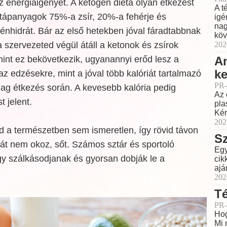
az energiaigényét. A ketogén diéta olyan étkezést
A t
tt tápanyagok 75%-a zsír, 20%-a fehérje és
igé
nag
nhidrát. Bár az első hetekben jóval fáradtabbnak
köv
szervezeted végül átáll a ketonok és zsírok
202
int ez bekövetkezik, ugyanannyi erőd lesz a
Am
ke
 edzésekre, mint a jóval több kalóriát tartalmazó
PR-
ag étkezés során. A kevesebb kalória pedig
Az 
 jelent.
pla
Kér
202
a természetben sem ismeretlen, így rövid távon
Sz
t nem okoz, sőt. Számos sztár és sportoló
Egy
gy szálkásodjanak és gyorsan dobják le a
cik
ajá
202
Té
PR-
Hog
Mi 