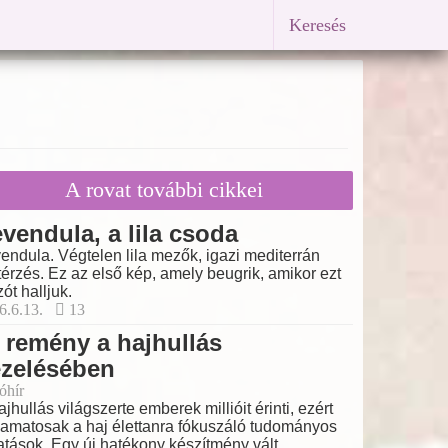
Keresés
A rovat további cikkei
vendula, a lila csoda
endula. Végtelen lila mezők, igazi mediterrán
térzés. Ez az első kép, amely beugrik, amikor ezt
zót halljuk.
6.6.13.
13
 remény a hajhullás
ezelésében
óhír
ajhullás világszerte emberek millióit érinti, ezért
yamatosak a haj élettanra fókuszáló tudományos
atások. Egy új hatékony készítmény vált