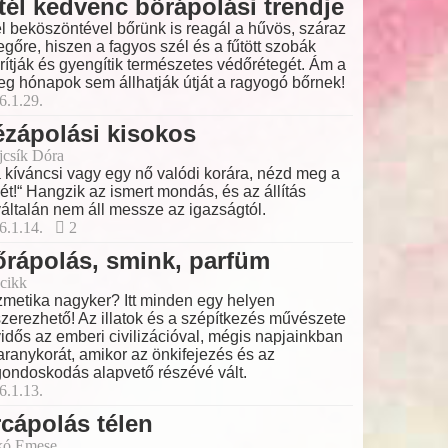
tél kedvenc bőrápolási trendje
él beköszöntével bőrünk is reagál a hűvös, száraz
egőre, hiszen a fagyos szél és a fűtött szobák
rítják és gyengítik természetes védőrétegét. Ám a
eg hónapok sem állhatják útját a ragyogó bőrnek!
6.1.29.
zápolási kisokos
ajcsík Dóra
 kíváncsi vagy egy nő valódi korára, nézd meg a
ét!“ Hangzik az ismert mondás, és az állítás
általán nem áll messze az igazságtól.
6.1.14.
2
rápolás, smink, parfüm
cikk
metika nagyker? Itt minden egy helyen
zerezhető! Az illatok és a szépítkezés művészete
idős az emberi civilizációval, mégis napjainkban
 aranykorát, amikor az önkifejezés és az
ondoskodás alapvető részévé vált.
6.1.13.
cápolás télen
kó Emese