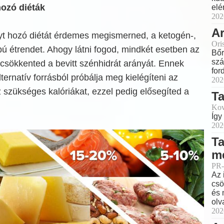
ozó diéták
elé
202
Ar
t hozó diétát érdemes megismerned, a ketogén-,
Ori
apú étrendet. Ahogy látni fogod, mindkét esetben az
Bőr
szá
csökkented a bevitt szénhidrát arányát. Ennek
for
ternatív forrásból próbálja meg kielégíteni az
202
szükséges kalóriákat, ezzel pedig elősegíted a
T
Kov
Így
202
Ta
m
PR-
Az 
csö
és 
olv
202