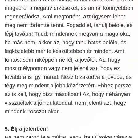
magadról a negatív érzéseket, és annál könnyebben
regenerálódsz. Ami megtörtént, azt úgysem lehet
meg nem történtté tenni. Fogadd el, tanulj belőle, és
lépj tovább! Tudd: mindennek megvan a maga oka,
ha más nem, akkor az, hogy tanulhatsz belőle, és
legközelebb már felkészültebben ér minden. Ami
fontos: semmiképpen ne félj a jövőtől. Az, hogy
most mélyponton vagy nem jelenti azt, hogy ez
továbbra is így marad. Nézz bizakodva a jövőbe, és
tégy meg mindent a jobb közérzetért! Ehhez persze
az is kell, hogy bízz másokban! Az, hogy néhányan
visszaéltek a jóindulatoddal, nem jelenti azt, hogy
mindenki rosszat akar.
5. Élj a jelenben!
Ha nem zárod le a múltat, vagy, ha túl sokat vársz a