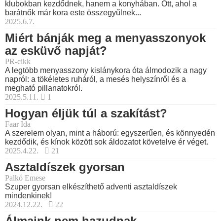
klubokban kezdődnek, hanem a konyhában. Ott, ahol a
barátnők már kora este összegyűlnek...
2025.6.7.
Miért bánják meg a menyasszonyok
az esküvő napját?
PR-cikk
A legtöbb menyasszony kislánykora óta álmodozik a nagy
napról: a tökéletes ruháról, a mesés helyszínről és a
megható pillanatokról.
2025.5.11.
1
Hogyan éljük túl a szakítást?
Faar Ida
A szerelem olyan, mint a háború: egyszerűen, és könnyedén
kezdődik, és kínok között sok áldozatot követelve ér véget.
2025.4.22.
21
Asztaldíszek gyorsan
Palkó Emese
Szuper gyorsan elkészíthető adventi asztaldíszek
mindenkinek!
2024.12.22.
22
Álmaink nem hazudnak