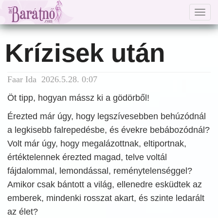
Togg
navig
Krízisek után
Faar Ida 2026.5.28. 0:07
Öt tipp, hogyan mássz ki a gödörből!
Érezted már úgy, hogy legszívesebben behúzódnál
a legkisebb falrepedésbe, és évekre bebábozódnál?
Volt már úgy, hogy megalázottnak, eltiportnak,
értéktelennek érezted magad, telve voltál
fájdalommal, lemondással, reménytelenséggel?
Amikor csak bántott a világ, ellenedre esküdtek az
emberek, mindenki rosszat akart, és szinte ledarált
az élet?