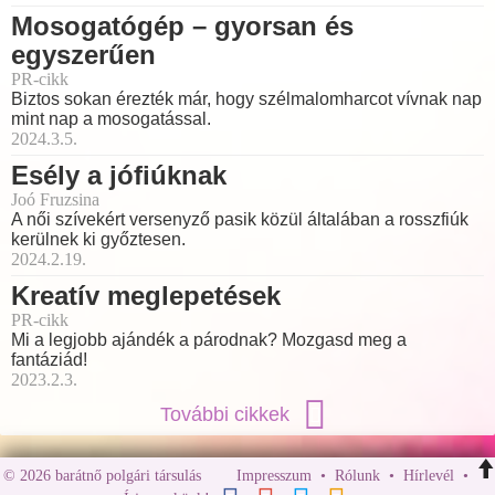
Mosogatógép – gyorsan és
egyszerűen
PR-cikk
Biztos sokan érezték már, hogy szélmalomharcot vívnak nap
mint nap a mosogatással.
2024.3.5.
Esély a jófiúknak
Joó Fruzsina
A női szívekért versenyző pasik közül általában a rosszfiúk
kerülnek ki győztesen.
2024.2.19.
Kreatív meglepetések
PR-cikk
Mi a legjobb ajándék a párodnak? Mozgasd meg a
fantáziád!
2023.2.3.
További cikkek
© 2026 barátnő polgári társulás
Impresszum
•
Rólunk
•
Hírlevél
•