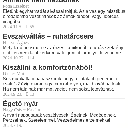
Póda Erzsébet
Életünk egyharmadát alvással töltjük. Az alvás egy misztikus
birodalomba vezet minket: az álmok tündéri vagy lidérces
világába.
2024.11.5.
55
Évszakváltás – ruhatárcsere
Huszár Ágnes
Melyik nő ne ismerné az érzést, amikor áll a ruhás szekrény
előtt, és nem talál kedvére való göncöt, amelyet felvehetne.
2024.10.22.
4
Kiszállni a komfortzónából!
Dienes Mirtill
Sok munkáltató panaszkodik, hogy a fiatalabb generáció
csak 1-2 évig marad egy munkahelyen, majd továbbállnak.
Ha nem találnak már motivációt, nem sokat tétováznak.
2024.9.23.
13
Égető nyár
Nagy Csivre Katalin
A nyári napsugarak veszélyesek. Égetnek. Megégetnek.
Perzselnek. Szerelemmel. Veszedelmes érzelmekkel.
2024.7.19.