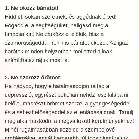
1. Ne okozz bánatot!
Hidd el: sokan szeretnek, és aggódnak érted!
Fogadd el a segítségüket, hallgasd meg a
tanácsaikat! Ne zárkózz el előlük, hisz a
szomorúságoddal nekik is bánatot okozol. Az igaz
barátok minden helyzetben melletted állnak,
számíthatsz rájuk most is.
2. Ne szerezz örömet!
Ha hagyod, hogy elhatalmasodjon rajtad a
depresszió, egyrészt pokolian nehéz lesz kilábalni
belőle, másrészt örömet szerzel a gyengeségeddel
és a sebezhetőségeddel az ellenlábasaidnak. Tanulj
meg alkalmazkodni a megváltozott körülményekhez!
Minél rugalmasabban kezeled a szembejövő
problémákat, annál hamarabb túl fogsz jutni rajtuk.