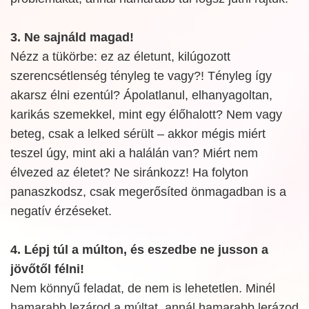
3. Ne sajnáld magad!
Nézz a tükörbe: ez az életunt, kilúgozott
szerencsétlenség tényleg te vagy?! Tényleg így
akarsz élni ezentúl? Ápolatlanul, elhanyagoltan,
karikás szemekkel, mint egy élőhalott? Nem vagy
beteg, csak a lelked sérült – akkor mégis miért
teszel úgy, mint aki a halálán van? Miért nem
élvezed az életet? Ne siránkozz! Ha folyton
panaszkodsz, csak megerősíted önmagadban is a
negatív érzéseket.
4. Lépj túl a múlton, és eszedbe ne jusson a
jövőtől félni!
Nem könnyű feladat, de nem is lehetetlen. Minél
hamarabb lezárod a múltat, annál hamarabb lerázod