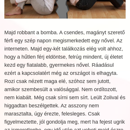
Majd robbant a bomba. A csendes, magányt szerető
férfi egy szép napon megismerkedett egy nővel. Az
interneten. Majd egy-két találkozás elég volt ahhoz,
hogy a hűtlen férj eldöntse, felrúg mindent, új életet
kezd egy fiatalabb, gyermekes nővel. Ráadásul
ezért a kapcsolatért még az országot is elhagyta.
Rozi csak nézett maga elé, szóhoz sem jutott,
amikor szembesült a valósággal. Nem ordítozott,
nem kiabált. Még csak sírni sem sírt. Leült Zolival és
higgadtan beszélgettek. Az asszony nem
marasztalta, úgy érezte, felesleges. Csak
figyelmeztette, jól gondolja meg, mert ha fejest ugrik
az ismeretlenbe, egy idő után azt veheti majd észre,