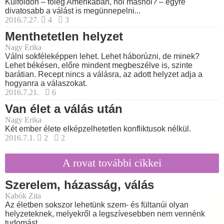
Külföldön – főleg Amerikában, hol máshol? – egyre
divatosabb a válást is megünnepelni...
2016.7.27.
4
3
Menthetetlen helyzet
Nagy Erika
Válni sokféleképpen lehet. Lehet háborúzni, de minek?
Lehet békésen, előre mindent megbeszélve is, szinte
barátian. Recept nincs a válásra, az adott helyzet adja a
hogyanra a válaszokat.
2016.7.21.
6
Van élet a válás után
Nagy Erika
Két ember élete elképzelhetetlen konfliktusok nélkül.
2016.7.1.
2
2
A rovat további cikkei
Szerelem, házasság, válás
Kabók Zita
Az életben sokszor lehetünk szem- és fültanúi olyan
helyzeteknek, melyekről a legszívesebben nem vennénk
tudomást.