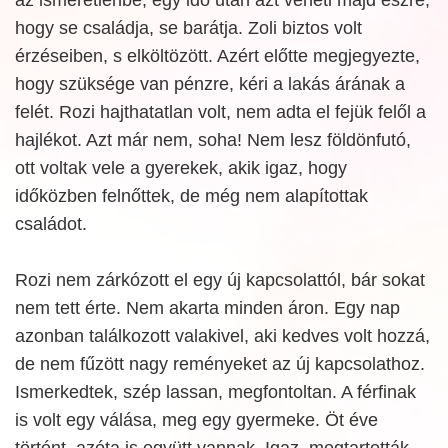
hogy se családja, se barátja. Zoli biztos volt
érzéseiben, s elköltözött. Azért előtte megjegyezte,
hogy szüksége van pénzre, kéri a lakás árának a
felét. Rozi hajthatatlan volt, nem adta el fejük felől a
hajlékot. Azt már nem, soha! Nem lesz földönfutó,
ott voltak vele a gyerekek, akik igaz, hogy
időközben felnőttek, de még nem alapítottak
családot.
Rozi nem zárkózott el egy új kapcsolattól, bár sokat
nem tett érte. Nem akarta minden áron. Egy nap
azonban találkozott valakivel, aki kedves volt hozzá,
de nem fűzött nagy reményeket az új kapcsolathoz.
Ismerkedtek, szép lassan, megfontoltan. A férfinak
is volt egy válása, meg egy gyermeke. Öt éve
történt, azóta is együtt vannak. Igaz, megtartották