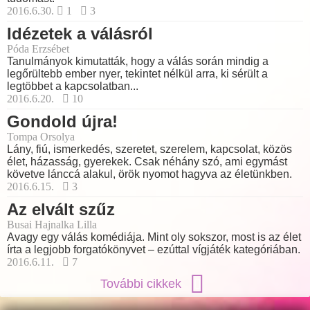
2016.6.30.
1
3
Idézetek a válásról
Póda Erzsébet
Tanulmányok kimutatták, hogy a válás során mindig a
legőrültebb ember nyer, tekintet nélkül arra, ki sérült a
legtöbbet a kapcsolatban...
2016.6.20.
10
Gondold újra!
Tompa Orsolya
Lány, fiú, ismerkedés, szeretet, szerelem, kapcsolat, közös
élet, házasság, gyerekek. Csak néhány szó, ami egymást
követve lánccá alakul, örök nyomot hagyva az életünkben.
2016.6.15.
3
Az elvált szűz
Busai Hajnalka Lilla
Avagy egy válás komédiája. Mint oly sokszor, most is az élet
írta a legjobb forgatókönyvet – ezúttal vígjáték kategóriában.
2016.6.11.
7
További cikkek