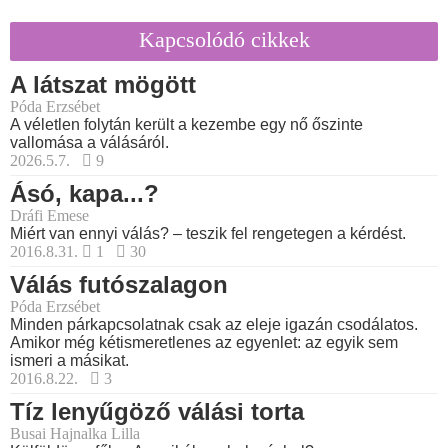
Kapcsolódó cikkek
A látszat mögött
Póda Erzsébet
A véletlen folytán került a kezembe egy nő őszinte
vallomása a válásáról.
2026.5.7.
9
Ásó, kapa...?
Dráfi Emese
Miért van ennyi válás? – teszik fel rengetegen a kérdést.
2016.8.31.
1
30
Válás futószalagon
Póda Erzsébet
Minden párkapcsolatnak csak az eleje igazán csodálatos.
Amikor még kétismeretlenes az egyenlet: az egyik sem
ismeri a másikat.
2016.8.22.
3
Tíz lenyűgöző válási torta
Busai Hajnalka Lilla