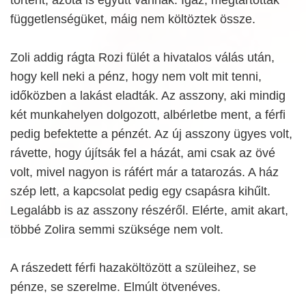
függetlenségüket, máig nem költöztek össze.
Zoli addig rágta Rozi fülét a hivatalos válás után,
hogy kell neki a pénz, hogy nem volt mit tenni,
időközben a lakást eladták. Az asszony, aki mindig
két munkahelyen dolgozott, albérletbe ment, a férfi
pedig befektette a pénzét. Az új asszony ügyes volt,
rávette, hogy újítsák fel a házát, ami csak az övé
volt, mivel nagyon is ráfért már a tatarozás. A ház
szép lett, a kapcsolat pedig egy csapásra kihűlt.
Legalább is az asszony részéről. Elérte, amit akart,
többé Zolira semmi szüksége nem volt.
A rászedett férfi hazaköltözött a szüleihez, se
pénze, se szerelme. Elmúlt ötvenéves.