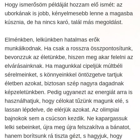
Hogy ismerősöm példáját hozzam elő ismét: az
uborkának is jobb, kényelmesebb lenne a magasba
kúsznia, de ha nincs karó, talál más megoldást.
Elménkben, lelkünkben hatalmas erők
munkálkodnak. Ha csak a rosszra összpontosítunk,
bevonzzuk az életünkbe, hiszen meg akar felelni az
elvárásainknak. Ha magunkkal cipeljük múltbéli
sérelmeinket, s könnyeinkkel öntözgetve tartjuk
életben azokat, biztosan szép nagyra dagadnak
képzeletünkben. Pedig ugyanezt az energiát arra is
használhatjuk, hogy célokat tűzünk magunk elé, s
lassan lépdelve, de elérjük azokat. Az olimpiai
bajnokok sem a csúcson kezdik. Ne kapargassuk
lelki sebeinket, újra meg újra felszakítva a bánatot,
hanem borítsunk rá tiszta gézt, s hagyjuk, hogy