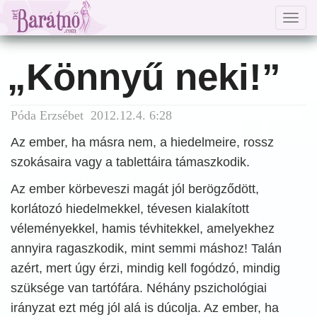
Togg
navig
„Könnyű neki!”
Póda Erzsébet 2012.12.4. 6:28
Az ember, ha másra nem, a hiedelmeire, rossz
szokásaira vagy a tablettáira támaszkodik.
Az ember körbeveszi magát jól berögződött,
korlátozó hiedelmekkel, tévesen kialakított
véleményekkel, hamis tévhitekkel, amelyekhez
annyira ragaszkodik, mint semmi máshoz! Talán
azért, mert úgy érzi, mindig kell fogódzó, mindig
szüksége van tartófára. Néhány pszichológiai
irányzat ezt még jól alá is dúcolja. Az ember, ha