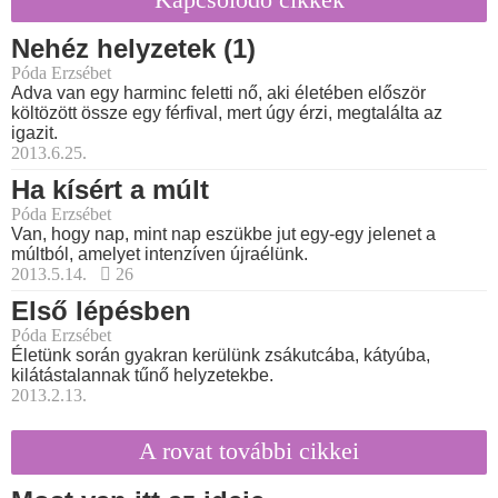
Nehéz helyzetek (1)
Póda Erzsébet
Adva van egy harminc feletti nő, aki életében először
költözött össze egy férfival, mert úgy érzi, megtalálta az
igazit.
2013.6.25.
Ha kísért a múlt
Póda Erzsébet
Van, hogy nap, mint nap eszükbe jut egy-egy jelenet a
múltból, amelyet intenzíven újraélünk.
2013.5.14.
26
Első lépésben
Póda Erzsébet
Életünk során gyakran kerülünk zsákutcába, kátyúba,
kilátástalannak tűnő helyzetekbe.
2013.2.13.
A rovat további cikkei