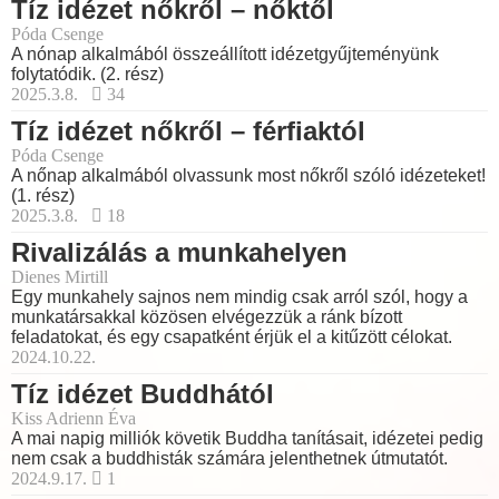
Tíz idézet nőkről – nőktől
Póda Csenge
A nónap alkalmából összeállított idézetgyűjteményünk
folytatódik. (2. rész)
2025.3.8.
34
Tíz idézet nőkről – férfiaktól
Póda Csenge
A nőnap alkalmából olvassunk most nőkről szóló idézeteket!
(1. rész)
2025.3.8.
18
Rivalizálás a munkahelyen
Dienes Mirtill
Egy munkahely sajnos nem mindig csak arról szól, hogy a
munkatársakkal közösen elvégezzük a ránk bízott
feladatokat, és egy csapatként érjük el a kitűzött célokat.
2024.10.22.
Tíz idézet Buddhától
Kiss Adrienn Éva
A mai napig milliók követik Buddha tanításait, idézetei pedig
nem csak a buddhisták számára jelenthetnek útmutatót.
2024.9.17.
1