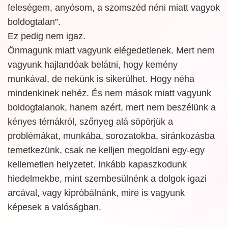
feleségem, anyósom, a szomszéd néni miatt vagyok
boldogtalan”.
Ez pedig nem igaz.
Önmagunk miatt vagyunk elégedetlenek. Mert nem
vagyunk hajlandóak belátni, hogy kemény
munkával, de nekünk is sikerülhet. Hogy néha
mindenkinek nehéz. És nem mások miatt vagyunk
boldogtalanok, hanem azért, mert nem beszélünk a
kényes témákról, szőnyeg alá söpörjük a
problémákat, munkába, sorozatokba, siránkozásba
temetkezünk, csak ne kelljen megoldani egy-egy
kellemetlen helyzetet. Inkább kapaszkodunk
hiedelmekbe, mint szembesülnénk a dolgok igazi
arcával, vagy kipróbálnánk, mire is vagyunk
képesek a valóságban.