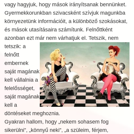
vagy hagyjuk, hogy mások irányítsanak bennünket.
Gyermekkorunkban szivacsként szívjuk magunkba
környezetünk információit, a különböző szokásokat,
és mások utasításaira számítunk. Felnőttként
azonban ezt már nem várhatjuk el. Tetszik,
nem
tetszik: a
felnőtt
embernek
saját magának
kell vállalnia a
felelősséget,
saját magának
kell a
döntéseket meghoznia.
Gyakran hallom, hogy „nekem sohasem fog
sikerülni”, „könnyű neki”, „a szüleim, férjem,