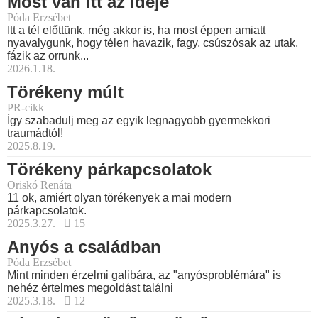
Most van itt az ideje
Póda Erzsébet
Itt a tél előttünk, még akkor is, ha most éppen amiatt
nyavalygunk, hogy télen havazik, fagy, csúszósak az utak,
fázik az orrunk...
2026.1.18.
Törékeny múlt
PR-cikk
Így szabadulj meg az egyik legnagyobb gyermekkori
traumádtól!
2025.8.19.
Törékeny párkapcsolatok
Oriskó Renáta
11 ok, amiért olyan törékenyek a mai modern
párkapcsolatok.
2025.3.27.
15
Anyós a családban
Póda Erzsébet
Mint minden érzelmi galibára, az "anyósproblémára" is
nehéz értelmes megoldást találni
2025.3.18.
12