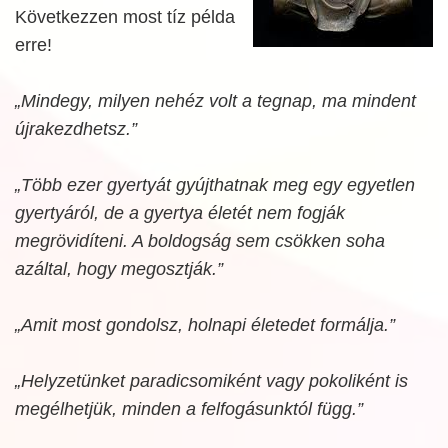
Következzen most tíz példa
erre!
„Mindegy, milyen nehéz volt a tegnap, ma mindent
újrakezdhetsz.”
„Több ezer gyertyát gyújthatnak meg egy egyetlen
gyertyáról, de a gyertya életét nem fogják
megrövidíteni. A boldogság sem csökken soha
azáltal, hogy megosztják.”
„Amit most gondolsz, holnapi életedet formálja.”
„Helyzetünket paradicsomiként vagy pokoliként is
megélhetjük, minden a felfogásunktól függ.”