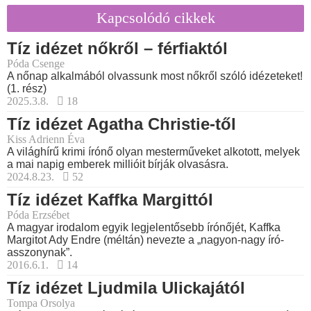
Kapcsolódó cikkek
Tíz idézet nőkről – férfiaktól
Póda Csenge
A nőnap alkalmából olvassunk most nőkről szóló idézeteket!
(1. rész)
2025.3.8.
18
Tíz idézet Agatha Christie-től
Kiss Adrienn Éva
A világhírű krimi írónő olyan mesterműveket alkotott, melyek
a mai napig emberek millióit bírják olvasásra.
2024.8.23.
52
Tíz idézet Kaffka Margittól
Póda Erzsébet
A magyar irodalom egyik legjelentősebb írónőjét, Kaffka
Margitot Ady Endre (méltán) nevezte a „nagyon-nagy író-
asszonynak”.
2016.6.1.
14
Tíz idézet Ljudmila Ulickajától
Tompa Orsolya