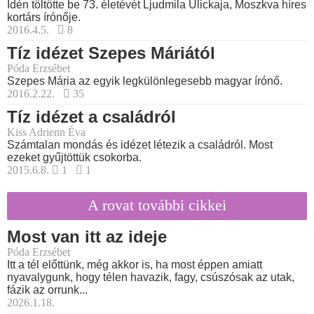
Idén töltötte be 73. életévét Ljudmila Ulickaja, Moszkva híres
kortárs írónője.
2016.4.5.
8
Tíz idézet Szepes Máriától
Póda Erzsébet
Szepes Mária az egyik legkülönlegesebb magyar írónő.
2016.2.22.
35
Tíz idézet a családról
Kiss Adrienn Éva
Számtalan mondás és idézet létezik a családról. Most
ezeket gyűjtöttük csokorba.
2015.6.8.
1
1
A rovat további cikkei
Most van itt az ideje
Póda Erzsébet
Itt a tél előttünk, még akkor is, ha most éppen amiatt
nyavalygunk, hogy télen havazik, fagy, csúszósak az utak,
fázik az orrunk...
2026.1.18.