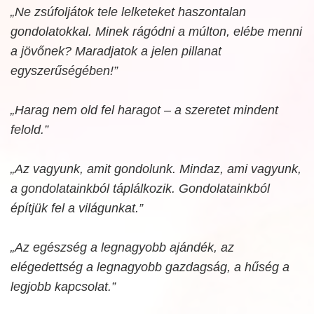
„Ne zsúfoljátok tele lelketeket haszontalan
gondolatokkal. Minek rágódni a múlton, elébe menni
a jövőnek? Maradjatok a jelen pillanat
egyszerűségében!”
„Harag nem old fel haragot – a szeretet mindent
felold.”
„Az vagyunk, amit gondolunk. Mindaz, ami vagyunk,
a gondolatainkból táplálkozik. Gondolatainkból
építjük fel a világunkat.”
„Az egészség a legnagyobb ajándék, az
elégedettség a legnagyobb gazdagság, a hűség a
legjobb kapcsolat.”