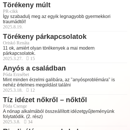
Törékeny múlt
PR-cikk
Így szabadulj meg az egyik legnagyobb gyermekkori
traumádtól!
2025.8.19.
Törékeny párkapcsolatok
Oriskó Renáta
11 ok, amiért olyan törékenyek a mai modern
párkapcsolatok.
2025.3.27.
15
Anyós a családban
Póda Erzsébet
Mint minden érzelmi galibára, az "anyósproblémára" is
nehéz értelmes megoldást találni
2025.3.18.
12
Tíz idézet nőkről – nőktől
Póda Csenge
A nónap alkalmából összeállított idézetgyűjteményünk
folytatódik. (2. rész)
2025.3.8.
34