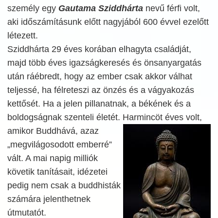
személy egy
Gautama Sziddhárta
nevű férfi volt,
aki időszámításunk előtt nagyjából 600 évvel ezelőtt
létezett.
Sziddhárta 29 éves korában elhagyta családját,
majd több éves igazságkeresés és önsanyargatás
után ráébredt, hogy az ember csak akkor válhat
teljessé, ha félreteszi az önzés és a vágyakozás
kettősét. Ha a jelen pillanatnak, a békének és a
boldogságnak szenteli életét. Harmincöt éves volt,
amikor Buddhává, azaz
„megvilágosodott emberré”
vált. A mai napig milliók
követik tanításait, idézetei
pedig nem csak a buddhisták
számára jelenthetnek
útmutatót.