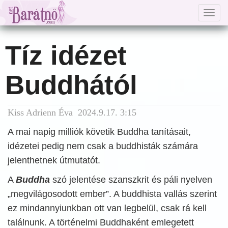
Togg
navig
Tíz idézet
Buddhától
Kiss Adrienn Éva 2024.9.17. 3:15
A mai napig milliók követik Buddha tanításait,
idézetei pedig nem csak a buddhisták számára
jelenthetnek útmutatót.
A
Buddha
szó jelentése szanszkrit és páli nyelven
„megvilágosodott ember”. A buddhista vallás szerint
ez mindannyiunkban ott van legbelül, csak rá kell
találnunk. A történelmi Buddhaként emlegetett