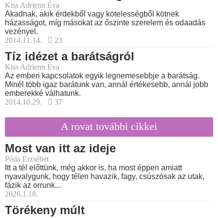
Kiss Adrienn Éva
Akadnak, akik érdekből vagy kötelességből kötnek
házasságot, míg másokat az őszinte szerelem és odaadás
vezényel.
2014.11.14.
23
Tíz idézet a barátságról
Kiss Adrienn Éva
Az emberi kapcsolatok egyik legnemesebbje a barátság.
Minél több igaz barátunk van, annál értékesebb, annál jobb
emberekké válhatunk.
2014.10.29.
37
A rovat további cikkei
Most van itt az ideje
Póda Erzsébet
Itt a tél előttünk, még akkor is, ha most éppen amiatt
nyavalygunk, hogy télen havazik, fagy, csúszósak az utak,
fázik az orrunk...
2026.1.18.
Törékeny múlt