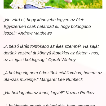
„Ne várd el, hogy könnyebb legyen az élet!
Egyszerűen csak határozd el, hogy boldogabb
leszel!” Andrew Matthews
„A belső látás fontosabb az éles szemnél. Ha saját
derűnk vezérel át könnyű léptekkel az életen - nos,
ez az igazi boldogság.” Oprah Winfrey
„A boldogság nem érkeztünk célállomása, hanem az
uta¬zás mikéntje.” Margaret Lee Runbeck
„Ha boldog akarsz lenni, legyél!” Kozma Prutkov
„A boldogság annak a fokmérője, hogy mennyire