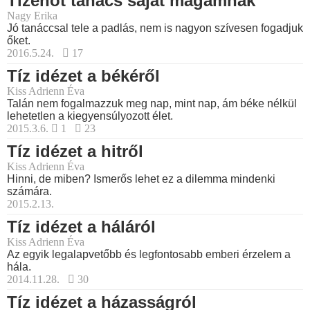
Tizenöt tanács saját magamnak
Nagy Erika
Jó tanáccsal tele a padlás, nem is nagyon szívesen fogadjuk
őket.
2016.5.24.
17
Tíz idézet a békéről
Kiss Adrienn Éva
Talán nem fogalmazzuk meg nap, mint nap, ám béke nélkül
lehetetlen a kiegyensúlyozott élet.
2015.3.6.
1
23
Tíz idézet a hitről
Kiss Adrienn Éva
Hinni, de miben? Ismerős lehet ez a dilemma mindenki
számára.
2015.2.13.
Tíz idézet a háláról
Kiss Adrienn Éva
Az egyik legalapvetőbb és legfontosabb emberi érzelem a
hála.
2014.11.28.
30
Tíz idézet a házasságról