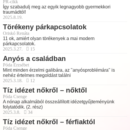
PR-cikk
Így szabadulj meg az egyik legnagyobb gyermekkori
traumádtól!
2025.8.19.
Törékeny párkapcsolatok
Oriskó Renáta
11 ok, amiért olyan törékenyek a mai modern
párkapcsolatok.
2025.3.27.
15
Anyós a családban
Póda Erzsébet
Mint minden érzelmi galibára, az "anyósproblémára" is
nehéz értelmes megoldást találni
2025.3.18.
12
Tíz idézet nőkről – nőktől
Póda Csenge
A nónap alkalmából összeállított idézetgyűjteményünk
folytatódik. (2. rész)
2025.3.8.
34
Tíz idézet nőkről – férfiaktól
Póda Csenge