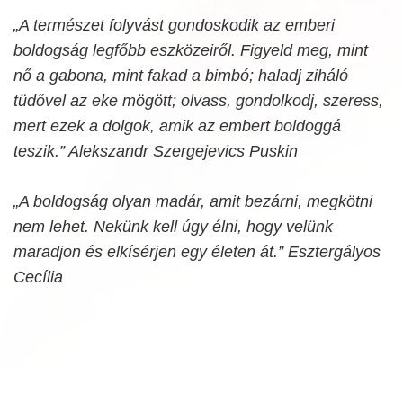
„A természet folyvást gondoskodik az emberi
boldogság legfőbb eszközeiről. Figyeld meg, mint
nő a gabona, mint fakad a bimbó; haladj ziháló
tüdővel az eke mögött; olvass, gondolkodj, szeress,
mert ezek a dolgok, amik az embert boldoggá
teszik.” Alekszandr Szergejevics Puskin
„A boldogság olyan madár, amit bezárni, megkötni
nem lehet. Nekünk kell úgy élni, hogy velünk
maradjon és elkísérjen egy életen át.” Esztergályos
Cecília