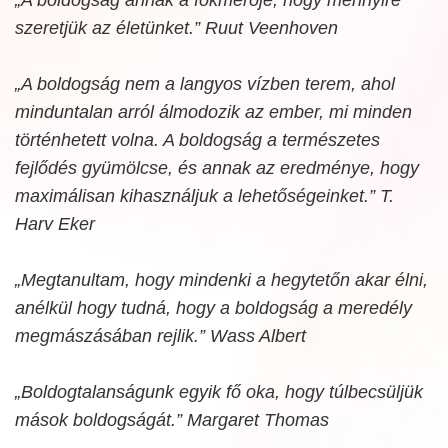
szeretjük az életünket.” Ruut Veenhoven
„A boldogság nem a langyos vízben terem, ahol
minduntalan arról álmodozik az ember, mi minden
történhetett volna. A boldogság a természetes
fejlődés gyümölcse, és annak az eredménye, hogy
maximálisan kihasználjuk a lehetőségeinket.” T.
Harv Eker
„Megtanultam, hogy mindenki a hegytetőn akar élni,
anélkül hogy tudná, hogy a boldogság a meredély
megmászásában rejlik.” Wass Albert
„Boldogtalanságunk egyik fő oka, hogy túlbecsüljük
mások boldogságát.” Margaret Thomas