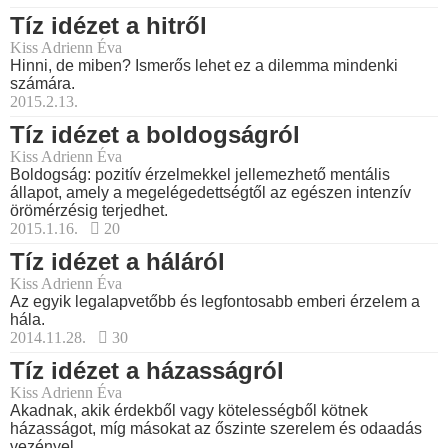
Tíz idézet a hitről
Kiss Adrienn Éva
Hinni, de miben? Ismerős lehet ez a dilemma mindenki
számára.
2015.2.13.
Tíz idézet a boldogságról
Kiss Adrienn Éva
Boldogság: pozitív érzelmekkel jellemezhető mentális
állapot, amely a megelégedettségtől az egészen intenzív
örömérzésig terjedhet.
2015.1.16.
20
Tíz idézet a háláról
Kiss Adrienn Éva
Az egyik legalapvetőbb és legfontosabb emberi érzelem a
hála.
2014.11.28.
30
Tíz idézet a házasságról
Kiss Adrienn Éva
Akadnak, akik érdekből vagy kötelességből kötnek
házasságot, míg másokat az őszinte szerelem és odaadás
vezényel.