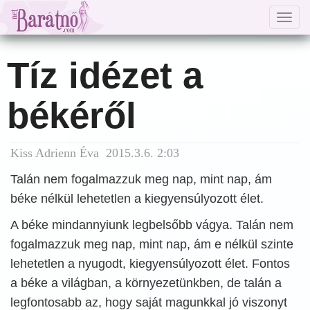
Togg
navig
Tíz idézet a
békéről
Kiss Adrienn Éva 2015.3.6. 2:03
Talán nem fogalmazzuk meg nap, mint nap, ám
béke nélkül lehetetlen a kiegyensúlyozott élet.
A béke mindannyiunk legbelsőbb vágya. Talán nem
fogalmazzuk meg nap, mint nap, ám e nélkül szinte
lehetetlen a nyugodt, kiegyensúlyozott élet. Fontos
a béke a világban, a környezetünkben, de talán a
legfontosabb az, hogy saját magunkkal jó viszonyt