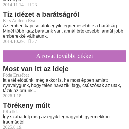
2014.11.14.
23
Tíz idézet a barátságról
Kiss Adrienn Éva
Az emberi kapcsolatok egyik legnemesebbje a barátság.
Minél több igaz barátunk van, annál értékesebb, annál jobb
emberekké válhatunk.
2014.10.29.
37
A rovat további cikkei
Most van itt az ideje
Póda Erzsébet
Itt a tél előttünk, még akkor is, ha most éppen amiatt
nyavalygunk, hogy télen havazik, fagy, csúszósak az utak,
fázik az orrunk...
2026.1.18.
Törékeny múlt
PR-cikk
Így szabadulj meg az egyik legnagyobb gyermekkori
traumádtól!
2025.8.19.