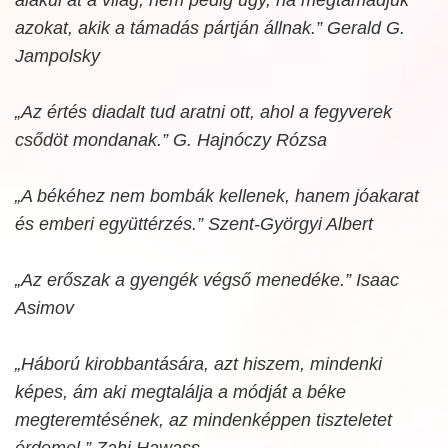
azokat, akik a támadás pártján állnak.” Gerald G.
Jampolsky
„Az értés diadalt tud aratni ott, ahol a fegyverek
csődöt mondanak.” G. Hajnóczy Rózsa
„A békéhez nem bombák kellenek, hanem jóakarat
és emberi együttérzés.” Szent-Györgyi Albert
„Az erőszak a gyengék végső menedéke.” Isaac
Asimov
„Háború kirobbantására, azt hiszem, mindenki
képes, ám aki megtalálja a módját a béke
megteremtésének, az mindenképpen tiszteletet
érdemel.” Zahi Hawass