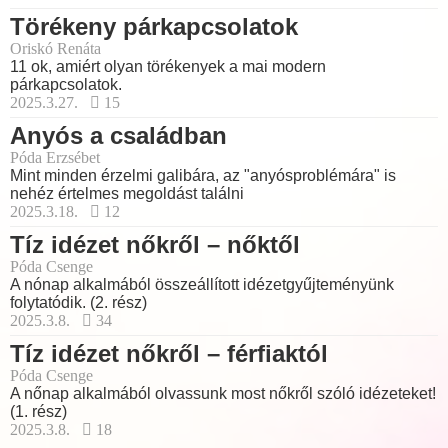
Törékeny párkapcsolatok
Oriskó Renáta
11 ok, amiért olyan törékenyek a mai modern
párkapcsolatok.
2025.3.27.
15
Anyós a családban
Póda Erzsébet
Mint minden érzelmi galibára, az "anyósproblémára" is
nehéz értelmes megoldást találni
2025.3.18.
12
Tíz idézet nőkről – nőktől
Póda Csenge
A nónap alkalmából összeállított idézetgyűjteményünk
folytatódik. (2. rész)
2025.3.8.
34
Tíz idézet nőkről – férfiaktól
Póda Csenge
A nőnap alkalmából olvassunk most nőkről szóló idézeteket!
(1. rész)
2025.3.8.
18