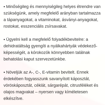
• Minőségileg és mennyiségileg helyes étrendre van
szükségünk, amely megfelelő arányban tartalmazza
a tápanyagokat, a vitaminokat, ásványi-anyagokat,
rostokat, esszenciális zsírsavakat.
• Ügyelni kell a megfelelő folyadékbevitelre: a
dehidratáltság gyengíti a nyálkahártyák védekező-
képességét, a kórokozók könnyebben találnak
behatolási kaput szervezetünkbe.
• Növeljük az A-, C-, E-vitamin bevitelt. Ennek
érdekében fogyasszunk savanyított káposztát,
vöröskáposztát, céklát, sárgarépát, citrusféléket és
olajos magvakat – nyersen vagy kíméletesen
elkészítve.