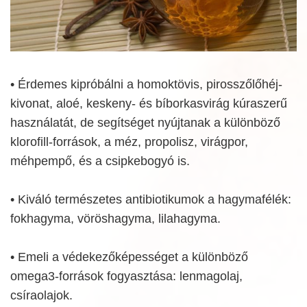
• Érdemes kipróbálni a homoktövis, pirosszőlőhéj-
kivonat, aloé, keskeny- és bíborkasvirág kúraszerű
használatát, de segítséget nyújtanak a különböző
klorofill-források, a méz, propolisz, virágpor,
méhpempő, és a csipkebogyó is.
• Kiváló természetes antibiotikumok a hagymafélék:
fokhagyma, vöröshagyma, lilahagyma.
• Emeli a védekezőképességet a különböző
omega3-források fogyasztása: lenmagolaj,
csíraolajok.