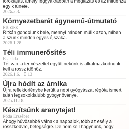
torokfájás, amely leggyakrabban a megfázás és az influenza
egyik tünete.
2026.2.3.
Környezetbarát ágynemű-útmutató
PR-cikk
Ritkán gondolunk bele, mennyi minden múlik azon, miben
alszunk minden egyes éjszaka.
2026.1.28.
Téli immunerősítés
Faar Ida
Tél van: a természettel együtt nekünk is alkalmazkodnunk
kell a rossz időhöz.
2026.1.6.
13
Újra hódít az árnika
Újra reflektorfénybe került a népi gyógyászat régóta ismert,
talán legsokoldalúbb gyógynövénye.
2025.11.18.
Készítsünk aranytejet!
Póda Erzsébet
Ahogy hűvösebbé válnak a nappalok, több az esély a
rosszkedvre, betegségre. De nem kell hagynunk, hogy