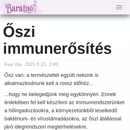
Togg
navig
Őszi
immunerősítés
Faar Ida 2025.9.25. 2:00
Ősz van: a természettel együtt nekünk is
alkalmazkodnunk kell a rossz időhöz...
...hogy ne betegedjünk meg egykönnyen. Ennek
érdekében fel kell készíteni az immunrendszerünket
a hőingadozásokra, a környezetünkből leselkedő
baktérium- és vírustámadásokra, az őszi átállással
járó idegrendszeri megterhelésekre.