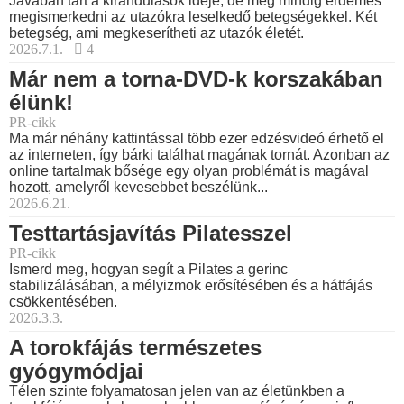
Javában tart a kirándulások ideje, de még mindig érdemes
megismerkedni az utazókra leselkedő betegségekkel. Két
betegség, ami megkeserítheti az utazók életét.
2026.7.1.
4
Már nem a torna-DVD-k korszakában
élünk!
PR-cikk
Ma már néhány kattintással több ezer edzésvideó érhető el
az interneten, így bárki találhat magának tornát. Azonban az
online tartalmak bősége egy olyan problémát is magával
hozott, amelyről kevesebbet beszélünk...
2026.6.21.
Testtartásjavítás Pilatesszel
PR-cikk
Ismerd meg, hogyan segít a Pilates a gerinc
stabilizálásában, a mélyizmok erősítésében és a hátfájás
csökkentésében.
2026.3.3.
A torokfájás természetes
gyógymódjai
Télen szinte folyamatosan jelen van az életünkben a