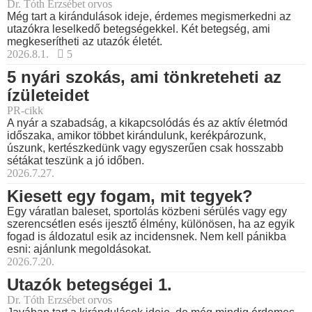
Dr. Tóth Erzsébet orvos
Még tart a kirándulások ideje, érdemes megismerkedni az
utazókra leselkedő betegségekkel. Két betegség, ami
megkeserítheti az utazók életét.
2026.8.1.
5
5 nyári szokás, ami tönkreteheti az
ízületeidet
PR-cikk
A nyár a szabadság, a kikapcsolódás és az aktív életmód
időszaka, amikor többet kirándulunk, kerékpározunk,
úszunk, kertészkedünk vagy egyszerűen csak hosszabb
sétákat teszünk a jó időben.
2026.7.27.
Kiesett egy fogam, mit tegyek?
Egy váratlan baleset, sportolás közbeni sérülés vagy egy
szerencsétlen esés ijesztő élmény, különösen, ha az egyik
fogad is áldozatul esik az incidensnek. Nem kell pánikba
esni: ajánlunk megoldásokat.
2026.7.20.
Utazók betegségei 1.
Dr. Tóth Erzsébet orvos