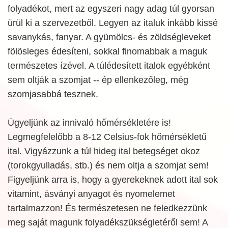
folyadékot, mert az egyszeri nagy adag túl gyorsan
ürül ki a szervezetből. Legyen az italuk inkább kissé
savanykás, fanyar. A gyümölcs- és zöldségleveket
fölösleges édesíteni, sokkal finomabbak a maguk
természetes ízével. A túlédesített italok egyébként
sem oltják a szomjat -- ép ellenkezőleg, még
szomjasabbá tesznek.
Ügyeljünk az innivaló hőmérsékletére is!
Legmegfelelőbb a 8-12 Celsius-fok hőmérsékletű
ital. Vigyázzunk a túl hideg ital betegséget okoz
(torokgyulladás, stb.) és nem oltja a szomjat sem!
Figyeljünk arra is, hogy a gyerekeknek adott ital sok
vitamint, ásványi anyagot és nyomelemet
tartalmazzon! És természetesen ne feledkezzünk
meg saját magunk folyadékszükségletéről sem! A