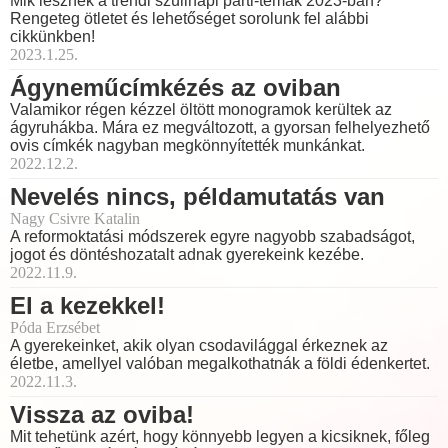
Mik lesznek a trendi szülinapi parti-témák 2023-ban?
Rengeteg ötletet és lehetőséget sorolunk fel alábbi
cikkünkben!
2023.1.25.
Ágyneműcímkézés az oviban
Valamikor régen kézzel öltött monogramok kerültek az
ágyruhákba. Mára ez megváltozott, a gyorsan felhelyezhető
ovis címkék nagyban megkönnyítették munkánkat.
2022.12.2.
Nevelés nincs, példamutatás van
Nagy Csivre Katalin
A reformoktatási módszerek egyre nagyobb szabadságot,
jogot és döntéshozatalt adnak gyerekeink kezébe.
2022.11.9.
El a kezekkel!
Póda Erzsébet
A gyerekeinket, akik olyan csodavilággal érkeznek az
életbe, amellyel valóban megalkothatnák a földi édenkertet.
2022.11.3.
Vissza az oviba!
Mit tehetünk azért, hogy könnyebb legyen a kicsiknek, főleg