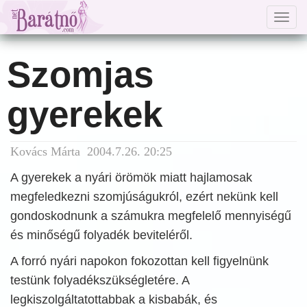
Togg
navig
Szomjas
gyerekek
Kovács Márta 2004.7.26. 20:25
A gyerekek a nyári örömök miatt hajlamosak
megfeledkezni szomjúságukról, ezért nekünk kell
gondoskodnunk a számukra megfelelő mennyiségű
és minőségű folyadék beviteléről.
A forró nyári napokon fokozottan kell figyelnünk
testünk folyadékszükségletére. A
legkiszolgáltatottabbak a kisbabák, és