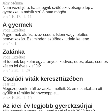
Jády Mónika
Nem vezet jóra, ha az egyik szülő szövetségre lép a
gyerekkel a másik szülő háta mögött.
2024.10.17.
11
A gyermek
Póda Erzsébet
A gyermek áldás, azaz csoda. Isteni vagy felettes
beavatkozás. Ezt minden szülőnek tudnia kellene.
2024.6.1.
Zalánka
Póda Erzsébet
El tudunk képzelni egy aranyos, kedves, édes, okos, cserfes
két és fél éves kisfiút?
2024.2.29.
29
Családi viták kereszttüzében
Faar Ida
Megszeppenten áll az asztal mellett. Szeme sarkában ott
gyűlik a rémület könnycseppje...
2023.10.20.
15
Az idei év legjobb gyerekzsúrjai