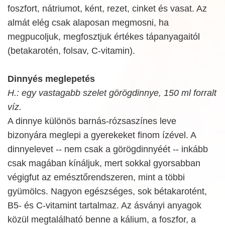
foszfort, nátriumot, ként, rezet, cinket és vasat. Az
almát elég csak alaposan megmosni, ha
megpucoljuk, megfosztjuk értékes tápanyagaitól
(betakarotén, folsav, C-vitamin).
Dinnyés meglepetés
H.: egy vastagabb szelet görögdinnye, 150 ml forralt
víz.
A dinnye különös barnás-rózsaszínes leve
bizonyára meglepi a gyerekeket finom ízével. A
dinnyelevet -- nem csak a görögdinnyéét -- inkább
csak magában kínáljuk, mert sokkal gyorsabban
végigfut az emésztőrendszeren, mint a többi
gyümölcs. Nagyon egészséges, sok bétakarotént,
B5- és C-vitamint tartalmaz. Az ásványi anyagok
közül megtalálható benne a kálium, a foszfor, a