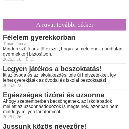
A rovat további cikkei
Félelem gyerekkorban
Timár Tímea
Minden szülő arra törekszik, hogy csemetéjének gondtalan
gyermekkort biztosítson.
2026.5.10.
15
Legyen játékos a beszoktatás!
Itt az óvoda és az iskolakezdés, tele új helyzetekkel. Így
lehet gyerekjáték az óvodai és iskolai beszoktatás!
2025.9.22.
Egészséges tízórai és uzsonna
Ahogy szeptemberben becsöngetnek, az iskolapadok
mellett az uzsonnásdobozok is megtelnek, azonban nem
mindegy milyen tartalommal.
2025.8.26.
Jussunk közös nevezőre!