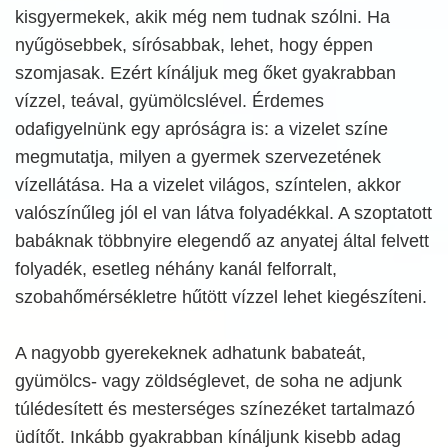
kisgyermekek, akik még nem tudnak szólni. Ha
nyűgösebbek, sírósabbak, lehet, hogy éppen
szomjasak. Ezért kínáljuk meg őket gyakrabban
vízzel, teával, gyümölcslével. Érdemes
odafigyelnünk egy apróságra is: a vizelet színe
megmutatja, milyen a gyermek szervezetének
vízellátása. Ha a vizelet világos, színtelen, akkor
valószínűleg jól el van látva folyadékkal. A szoptatott
babáknak többnyire elegendő az anyatej által felvett
folyadék, esetleg néhány kanál felforralt,
szobahőmérsékletre hűtött vízzel lehet kiegészíteni.
A nagyobb gyerekeknek adhatunk babateát,
gyümölcs- vagy zöldséglevet, de soha ne adjunk
túlédesített és mesterséges színezéket tartalmazó
üdítőt. Inkább gyakrabban kínáljunk kisebb adag