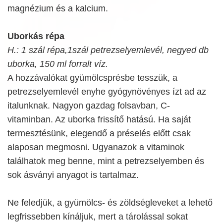
magnézium és a kalcium.
Uborkás répa
H.: 1 szál répa,1szál petrezselyemlevél, negyed db
uborka, 150 ml forralt víz.
A hozzávalókat gyümölcsprésbe tesszük, a
petrezselyemlevél enyhe gyógynövényes ízt ad az
italunknak. Nagyon gazdag folsavban, C-
vitaminban. Az uborka frissítő hatású. Ha saját
termesztésünk, elegendő a préselés előtt csak
alaposan megmosni. Ugyanazok a vitaminok
találhatok meg benne, mint a petrezselyemben és
sok ásványi anyagot is tartalmaz.
Ne feledjük, a gyümölcs- és zöldségleveket a lehető
legfrissebben kínáljuk, mert a tárolással sokat