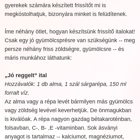
gyerekek számára készített frissítőt mi is
megkóstolhatjuk, bizonyára minket is felüdítenek.
Íme néhány ötlet, hogyan készítsünk frissítő italokat!
Csak egy jó gyümölcsprésre van szükségünk -- meg
persze néhány friss zöldségre, gyümölcsre -- és
máris munkához láthatunk:
„Jó reggelt” ital
Hozzávalók: 1 db alma, 1 szál sárgarépa, 150 ml
forralt víz.
Az alma vagy a répa levét bármilyen más gyümölcs
vagy zöldség levével keverhetjük. De önmagukban
is kiválóak. A répa nagyon gazdag bétakaroténban,
folsavban, C-, B- ,E -vitaminban. Sok ásványi
anyagot is tartalmaz -- kalciumot, magnéziumot,