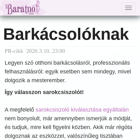
Togg
navig
Barkácsolóknak
PR-cikk 2020.3.10. 23:00
Legyen szó otthoni barkácsolásról, professzionális
felhasználásról: egyik esetben sem mindegy, mivel
dolgozik a mesterember.
Így válasszon sarokcsiszolót!
A megfelelő
sarokcsiszoló kiválasztása egyáltalán
nem bonyolult, már amennyiben ismerjük a módját,
és tudjuk, mire kell figyelni közben. Akik már régóta
dolgoznak az eszközzel, valószínűleg tisztában