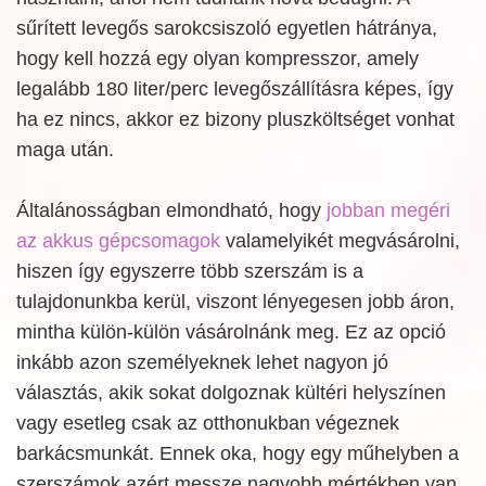
sűrített levegős sarokcsiszoló egyetlen hátránya,
hogy kell hozzá egy olyan kompresszor, amely
legalább 180 liter/perc levegőszállításra képes, így
ha ez nincs, akkor ez bizony pluszköltséget vonhat
maga után.
Általánosságban elmondható, hogy
jobban megéri
az akkus gépcsomagok
valamelyikét megvásárolni,
hiszen így egyszerre több szerszám is a
tulajdonunkba kerül, viszont lényegesen jobb áron,
mintha külön-külön vásárolnánk meg. Ez az opció
inkább azon személyeknek lehet nagyon jó
választás, akik sokat dolgoznak kültéri helyszínen
vagy esetleg csak az otthonukban végeznek
barkácsmunkát. Ennek oka, hogy egy műhelyben a
szerszámok azért messze nagyobb mértékben van