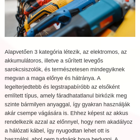
Alapvetően 3 kategória létezik, az elektromos, az
akkumulátoros, illetve a sűrített levegős
sarokcsiszolók, és természetesen mindegyiknek
megvan a maga előnye és hátránya. A
legelterjedtebb és legstrapabíróbb az elsőként
említett típus, amely fáradhatatlanul birkózik meg
szinte bármilyen anyaggal, így gyakran használják
akár csempe vágására is. Ehhez képest az akkus
rendelkezik azzal az előnnyel, hogy nem akadályoz
a hálózati kábel, így nyugodtan lehet ott is
használni, ahol nem tudnánk hova bedugni. A