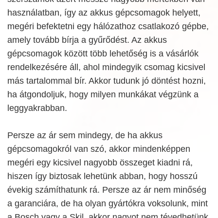
használatban, így az akkus gépcsomagok helyett,
megéri befektetni egy hálózathoz csatlakozó gépbe,
amely tovább bírja a gyűrődést. Az akkus
gépcsomagok között több lehetőség is a vásárlók
rendelkezésére áll, ahol mindegyik csomag kicsivel
más tartalommal bír. Akkor tudunk jó döntést hozni,
ha átgondoljuk, hogy milyen munkákat végzünk a
leggyakrabban.
Persze az ár sem mindegy, de ha akkus
gépcsomagokról van szó, akkor mindenképpen
megéri egy kicsivel nagyobb összeget kiadni rá,
hiszen így biztosak lehetünk abban, hogy hosszú
évekig számíthatunk rá. Persze az ár nem minőség
a garanciára, de ha olyan gyártókra voksolunk, mint
a Bosch vagy a Skil, akkor nagyot nem tévedhetünk.