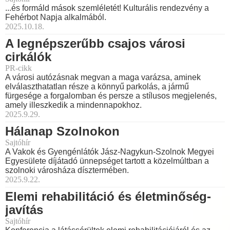
...és formáld mások szemléletét! Kulturális rendezvény a
Fehérbot Napja alkalmából.
2025.10.18.
A legnépszerűbb csajos városi
cirkálók
PR-cikk
A városi autózásnak megvan a maga varázsa, aminek
elválaszthatatlan része a könnyű parkolás, a jármű
fürgesége a forgalomban és persze a stílusos megjelenés,
amely illeszkedik a mindennapokhoz.
2025.9.29.
Hálanap Szolnokon
Sajtóhír
A Vakok és Gyengénlátók Jász-Nagykun-Szolnok Megyei
Egyesülete díjátadó ünnepséget tartott a közelmúltban a
szolnoki városháza dísztermében.
2025.9.22.
Elemi rehabilitáció és életminőség-
javítás
Sajtóhír