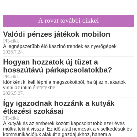
A rovat további cikkei
Valódi pénzes játékok mobilon
PR-cikk
A legnépszerűbb élő kaszinó trendek és nyerőgépek
2026.7.24.
Hogyan hozzatok új tüzet a
hosszútávú párkapcsolatokba?
PR-cikk
Időnként ki kell lépni a megszokottból, ha új színt akartok
vinni az intim életetekbe.
2026.5.27.
Így igazodnak hozzánk a kutyák
étkezési szokásai
PR-cikk
A kutyák és az emberek közötti kapcsolat több ezer éves
múltra tekint vissza. Ez idő alatt nemcsak a viselkedésük és
kommunikációjuk alakult a gazdájukhoz, hanem a