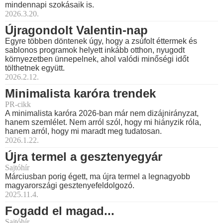
mindennapi szokásaik is.
2026.3.20.
Újragondolt Valentin-nap
Egyre többen döntenek úgy, hogy a zsúfolt éttermek és
sablonos programok helyett inkább otthon, nyugodt
környezetben ünnepelnek, ahol valódi minőségi időt
tölthetnek együtt.
2026.2.12.
Minimalista karóra trendek
PR-cikk
A minimalista karóra 2026-ban már nem dizájnirányzat,
hanem szemlélet. Nem arról szól, hogy mi hiányzik róla,
hanem arról, hogy mi maradt meg tudatosan.
2026.1.22.
Újra termel a gesztenyegyár
Sajtóhír
Márciusban porig égett, ma újra termel a legnagyobb
magyarországi gesztenyefeldolgozó.
2025.11.4.
Fogadd el magad...
Sajtóhír