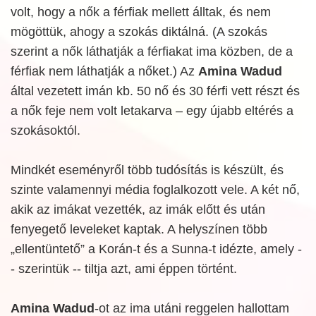
volt, hogy a nők a férfiak mellett álltak, és nem
mögöttük, ahogy a szokás diktálná. (A szokás
szerint a nők láthatják a férfiakat ima közben, de a
férfiak nem láthatják a nőket.) Az
Amina Wadud
által vezetett imán kb. 50 nő és 30 férfi vett részt és
a nők feje nem volt letakarva – egy újabb eltérés a
szokásoktól.
Mindkét eseményről több tudósítás is készült, és
szinte valamennyi média foglalkozott vele. A két nő,
akik az imákat vezették, az imák előtt és után
fenyegető leveleket kaptak. A helyszínen több
„ellentüntető” a Korán-t és a Sunna-t idézte, amely -
- szerintük -- tiltja azt, ami éppen történt.
Amina Wadud
-ot az ima utáni reggelen hallottam