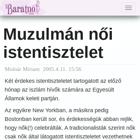
Togg
navig
Muzulmán női
istentisztelet
Molnár Miriam 2005.4.11. 15:56
Két érdekes istentiszteletet tartogatott az előző
hónap az iszlám hívők számára az Egyesült
Államok keleti partján.
Az egyikre New Yorkban, a másikra pedig
Bostonban került sor, és érdekességük abban rejlik,
hogy nők(!) celebrálták. A tradicionalisták szerint nők
csak nők által látogatott istentiszteletet vezethetnek