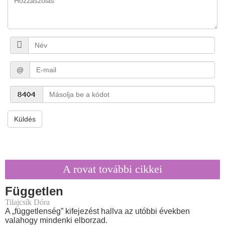
@
Küldés
A rovat további cikkei
Független
Tilajcsík Dóra
A „függetlenség” kifejezést hallva az utóbbi években
valahogy mindenki elborzad.