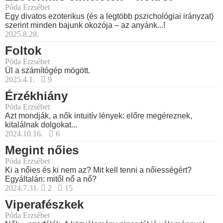
Póda Erzsébet
Egy divatos ezoterikus (és a legtöbb pszichológiai irányzat)
szerint minden bajunk okozója – az anyánk...!
2025.8.28.
Foltok
Póda Erzsébet
Ül a számítógép mögött.
2025.4.1.
9
Érzékhiány
Póda Erzsébet
Azt mondják, a nők intuitív lények: előre megéreznek,
kitalálnak dolgokat...
2024.10.16.
6
Megint nőies
Póda Erzsébet
Ki a nőies és ki nem az? Mit kell tenni a nőiességért?
Egyáltalán: mitől nő a nő?
2024.7.31.
2
15
Viperafészkek
Póda Erzsébet