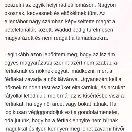
beszélni az egyik helyi rádióállomáson. Nagyon
okosnak, kedvesnek és eltökéltnek tűnt. Az
ellentábor nagy számban képviseltette magát a
betelefonálók között, Wadud pedig türelmesen
magyarázott és nem reagált a támadásokra.
Leginkább azon lepődtem meg, hogy az iszlám
egyes magyarázatai szerint azért nem szabad a
férfiaknak és nőknek együtt imádkozni, mert a
férfiakat zavarja a nők látványa. Ugyanezért kell a
nőknek minden testrészüket eltakarniuk, és arcukat
fátyollal lefedniük, mert már az is kísértésbe viszi a
férfiakat, ha egy női arcot vagy bokát látnak. Ha
logikusan végiggondoljuk ezt a gondolatmenetet,
oda jutunk, hogy ha a férfiak ennyire nem bírnak
magukkal és ilyen könnyen meg lehet zavarni hívői