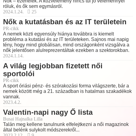
Nők – ezerfélék. A közvélemény nincs túl jó véleménnyel
róluk, és ők sem egymásról.
2024.1.24.
25
Nők a kutatásban és az IT területein
PR-cikk
A nemek közti egyensúly hiánya továbbra is kiemelt
probléma a kutatási és az IT területeken. Sajnos mai napig
tény, hogy mind globálisan, mind országonként vizsgálva a
nők jelentősen alulreprezentáltak ezekben a szektorokban.
2024.1.14.
A világ legjobban fizetett női
sportolói
PR-cikk
A sport óriási pénz- és szórakozási forma világszerte, bár a
nemek között még a 21. században is hatalmas szakadékok
vannak.
2023.4.2.
Valentin-napi nagy Ő lista
Busai Hajnalka Lilla
Talán meg kellene tanulnunk elfelejtkezni a női magazinok
által belénk sulykolt módszerekről...
2023.2.12.
9