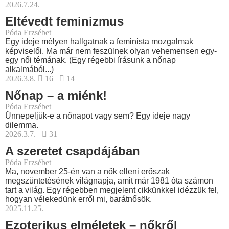
2026.7.24.
Eltévedt feminizmus
Póda Erzsébet
Egy ideje mélyen hallgatnak a feminista mozgalmak
képviselői. Ma már nem feszülnek olyan vehemensen egy-
egy női témának. (Egy régebbi írásunk a nőnap
alkalmából...)
2026.3.8.
16
14
Nőnap – a miénk!
Póda Erzsébet
Ünnepeljük-e a nőnapot vagy sem? Egy ideje nagy
dilemma.
2026.3.7.
31
A szeretet csapdájában
Póda Erzsébet
Ma, november 25-én van a nők elleni erőszak
megszüntetésének világnapja, amit már 1981 óta számon
tart a világ. Egy régebben megjelent cikkünkkel idézzük fel,
hogyan vélekedünk erről mi, barátnősök.
2025.11.25.
Ezoterikus elméletek – nőkről