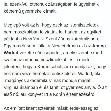
le, ezenkívül otthonuk zártságában felügyelhetik
kétnemű gyermekeik imáit.
Meglepő volt az is, hogy ezek az istentiszteletek
nem moszkokban folytatták le, hanem, az egyiket
például a New York-i Szent János katedrálisban.
Egy moszk sem vállalta New Yorkban azt az
Amina
Wadud
vezette női csoportot, amely szembe mert
szállni az ortodox muszlimokkal, és ki merte
jelenteni, hogy a Korán sehol sem mondja azt, hogy
nők nem vezethetnek istentiszteletet. Wadud, aki
„magányos akadémikus”-nak mondja magát,
Virginia államban él és tanít, öt gyermek anyja. Ö az
első nő, aki könyvet írt a Korán értelmezéséről.
Az említett istentiszteletek másik érdekesség az