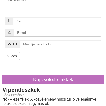
@
Küldés
Kapcsolódó cikkek
Viperafészkek
Póda Erzsébet
Nők – ezerfélék. A közvélemény nincs túl jó véleménnyel
róluk, és ők sem egymásról.