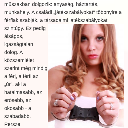
műszakban dolgozik: anyaság, háztartás,
munkahely. A családi „játékszabályokat” többnyire a
férfiak szabják, a társadalmi játékszabályokat
szintúgy. Ez pedig
álságos,
igazságtalan
dolog. A
közszemlélet
szerint még mindig
a férj, a férfi az
„úr”, aki a
hatalmasabb, az
erősebb, az
okosabb - a
szabadabb.
Persze