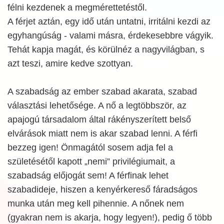
félni kezdenek a megmérettetéstől.
A férjet aztán, egy idő után untatni, irritálni kezdi az
egyhangúság - valami másra, érdekesebbre vágyik.
Tehát kapja magát, és körülnéz a nagyvilágban, s
azt teszi, amire kedve szottyan.
A szabadság az ember szabad akarata, szabad
választási lehetősége. A nő a legtöbbször, az
apajogú társadalom által rákényszerített belső
elvárások miatt nem is akar szabad lenni. A férfi
bezzeg igen! Önmagától sosem adja fel a
születésétől kapott „nemi” privilégiumait, a
szabadság előjogát sem! A férfinak lehet
szabadideje, hiszen a kenyérkereső fáradságos
munka után meg kell pihennie. A nőnek nem
(gyakran nem is akarja, hogy legyen!), pedig ő több