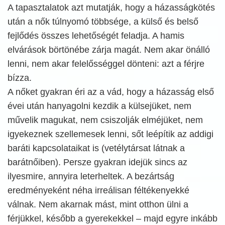
A tapasztalatok azt mutatják, hogy a házasságkötés
után a nők túlnyomó többsége, a külső és belső
fejlődés összes lehetőségét feladja. A hamis
elvárások börtönébe zárja magát. Nem akar önálló
lenni, nem akar felelősséggel dönteni: azt a férjre
bízza.
A nőket gyakran éri az a vád, hogy a házasság első
évei után hanyagolni kezdik a külsejüket, nem
művelik magukat, nem csiszolják elméjüket, nem
igyekeznek szellemesek lenni, sőt leépítik az addigi
baráti kapcsolataikat is (vetélytársat látnak a
barátnőiben). Persze gyakran idejük sincs az
ilyesmire, annyira leterheltek. A bezártság
eredményeként néha irreálisan féltékenyekké
válnak. Nem akarnak mást, mint otthon ülni a
férjükkel, később a gyerekekkel – majd egyre inkább