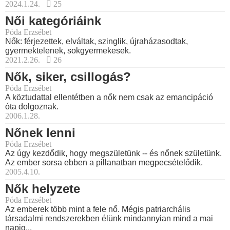
2024.1.24.
25
Női kategóriáink
Póda Erzsébet
Nők: férjezettek, elváltak, szinglik, újraházasodtak,
gyermektelenek, sokgyermekesek.
2021.2.26.
26
Nők, siker, csillogás?
Póda Erzsébet
A köztudattal ellentétben a nők nem csak az emancipáció
óta dolgoznak.
2006.1.28.
Nőnek lenni
Póda Erzsébet
Az úgy kezdődik, hogy megszületünk -- és nőnek születünk.
Az ember sorsa ebben a pillanatban megpecsételődik.
2005.4.10.
Nők helyzete
Póda Erzsébet
Az emberek több mint a fele nő. Mégis patriarchális
társadalmi rendszerekben élünk mindannyian mind a mai
napig...