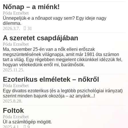
Nőnap – a miénk!
Póda Erzsébet
Ünnepeljük-e a nőnapot vagy sem? Egy ideje nagy
dilemma.
2026.3.7.
31
A szeretet csapdájában
Póda Erzsébet
Ma, november 25-én van a nők elleni erőszak
megszüntetésének világnapja, amit már 1981 óta számon
tart a világ. Egy régebben megjelent cikkünkkel idézzük fel,
hogyan vélekedünk erről mi, barátnősök.
2025.11.25.
Ezoterikus elméletek – nőkről
Póda Erzsébet
Egy divatos ezoterikus (és a legtöbb pszichológiai irányzat)
szerint minden bajunk okozója – az anyánk...!
2025.8.28.
Foltok
Póda Erzsébet
Ül a számítógép mögött.
2025.4.1.
9