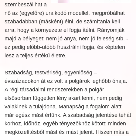
szembeszállhat a
nő az (egyelőre) uralkodó modellel, megpróbálhat
szabadabban (másként) élni, de számítania kell
arra, hogy a környezete el fogja ítélni. Rányomják
majd a bélyeget: nem jó anya, nem jó feleség stb. -
ez pedig előbb-utóbb frusztrálni fogja, és képtelen
lesz a teljes értékű életre.
Szabadság, testvériség, egyenlőség –
évszázadokon át ez volt a polgárok leghőbb óhaja.
A régi társadalmi rendszerekben a polgár
elsősorban független lény akart lenni, nem pedig
valakinek a tulajdona. Manapság a fogalom alatt
már egész mást értünk. A szabadság jelentése tehát
korhoz, időhöz, egyéb tényezőkhöz kötött: minden
megközelítésből mást és mást jelent. Hiszen más a