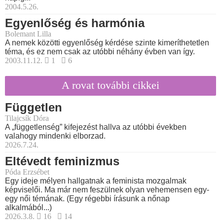
2004.5.26.
Egyenlőség és harmónia
Bolemant Lilla
A nemek közötti egyenlőség kérdése szinte kimeríthetetlen
téma, és ez nem csak az utóbbi néhány évben van így.
2003.11.12.
1
6
A rovat további cikkei
Független
Tilajcsík Dóra
A „függetlenség” kifejezést hallva az utóbbi években
valahogy mindenki elborzad.
2026.7.24.
Eltévedt feminizmus
Póda Erzsébet
Egy ideje mélyen hallgatnak a feminista mozgalmak
képviselői. Ma már nem feszülnek olyan vehemensen egy-
egy női témának. (Egy régebbi írásunk a nőnap
alkalmából...)
2026.3.8.
16
14