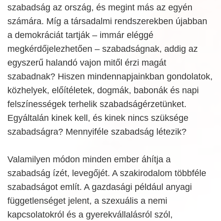
szabadság az ország, és megint más az egyén
számára. Míg a társadalmi rendszerekben újabban
a demokráciát tartják – immár eléggé
megkérdőjelezhetően – szabadságnak, addig az
egyszerű halandó vajon mitől érzi magát
szabadnak? Hiszen mindennapjainkban gondolatok,
közhelyek, előítéletek, dogmák, babonák és napi
felszínességek terhelik szabadságérzetünket.
Egyáltalán kinek kell, és kinek nincs szüksége
szabadságra? Mennyiféle szabadság létezik?
Valamilyen módon minden ember áhítja a
szabadság ízét, levegőjét. A szakirodalom többféle
szabadságot említ. A gazdasági például anyagi
függetlenséget jelent, a szexuális a nemi
kapcsolatokról és a gyerekvállalásról szól,