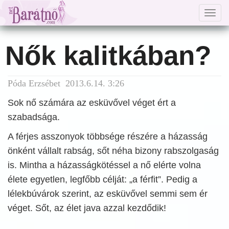
Togg
navig
Nők kalitkában?
Póda Erzsébet 2013.6.14. 3:26
Sok nő számára az esküvővel véget ért a
szabadsága.
A férjes asszonyok többsége részére a házasság
önként vállalt rabság, sőt néha bizony rabszolgaság
is. Mintha a házasságkötéssel a nő elérte volna
élete egyetlen, legfőbb célját: „a férfit”. Pedig a
lélekbúvárok szerint, az esküvővel semmi sem ér
véget. Sőt, az élet java azzal kezdődik!