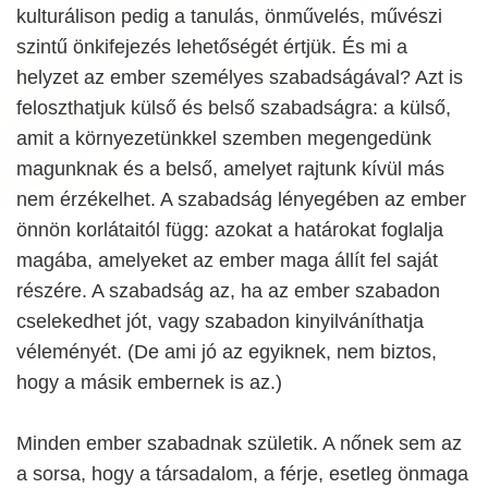
kulturálison pedig a tanulás, önművelés, művészi
szintű önkifejezés lehetőségét értjük. És mi a
helyzet az ember személyes szabadságával? Azt is
feloszthatjuk külső és belső szabadságra: a külső,
amit a környezetünkkel szemben megengedünk
magunknak és a belső, amelyet rajtunk kívül más
nem érzékelhet. A szabadság lényegében az ember
önnön korlátaitól függ: azokat a határokat foglalja
magába, amelyeket az ember maga állít fel saját
részére. A szabadság az, ha az ember szabadon
cselekedhet jót, vagy szabadon kinyilváníthatja
véleményét. (De ami jó az egyiknek, nem biztos,
hogy a másik embernek is az.)
Minden ember szabadnak születik. A nőnek sem az
a sorsa, hogy a társadalom, a férje, esetleg önmaga