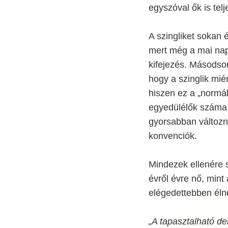
egyszóval ők is telj
A szingliket sokan 
mert még a mai nap
kifejezés. Másodsor
hogy a szinglik mi
hiszen ez a „normál
egyedülélők száma 
gyorsabban változn
konvenciók.
Mindezek ellenére s
évről évre nő, mint
elégedettebben éln
„A tapasztalható de