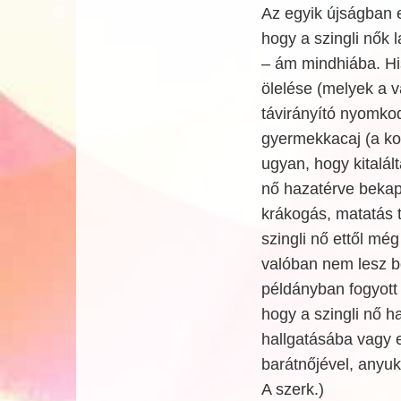
Az egyik újságban e
hogy a szingli nők 
– ám mindhiába. His
ölelése (melyek a 
távirányító nyomkod
gyermekkacaj (a kol
ugyan, hogy kitalál
nő hazatérve bekap
krákogás, matatás t
szingli nő ettől még
valóban nem lesz b
példányban fogyott 
hogy a szingli nő 
hallgatásába vagy e
barátnőjével, anyuká
A szerk.)