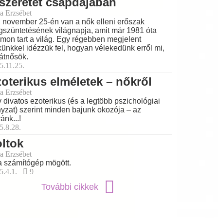
szeretet csapdájában
a Erzsébet
 november 25-én van a nők elleni erőszak
szüntetésének világnapja, amit már 1981 óta
mon tart a világ. Egy régebben megjelent
künkkel idézzük fel, hogyan vélekedünk erről mi,
átnősök.
5.11.25.
oterikus elméletek – nőkről
a Erzsébet
 divatos ezoterikus (és a legtöbb pszichológiai
nyzat) szerint minden bajunk okozója – az
ánk...!
5.8.28.
ltok
a Erzsébet
a számítógép mögött.
5.4.1.
9
További cikkek