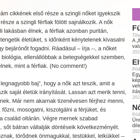
égám cikkének első része a szingli nőket igyekszik
része a szingli férfiak fölött sajnálkozik. A nők
F
i lakásban élnek, a férfiak azonban puritán,
Til
tengetik életüket, s időnként kénytelenek kivasalni
A „
val
gy bejárónőt fogadni. Ráadásul – írja --, a nőket
202
a biológia, ellenállóbbak a betegségekkel szemben,
El
lnek, mint a férfiak. (No comment!)
Pód
Egy
kép
legnagyobb baj”, hogy a nők azt teszik, amit a
veh
írá
zik saját életük irányítását. Lassan azt merik tenni,
202
nek. Már nem akarnak tizenévesen férjhez menni,
Nő
 főzni, mosogatni, kiszolgálni a férjüket, és
Pód
 a család oltárán. Végre mernek szabad
Ünn
dil
, sőt bátran vállalják döntéseik következményét.
202
nak, törődnek önmagukkal, testükkel, lelkükkel --