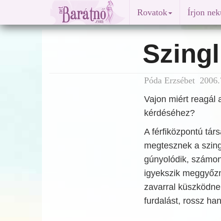
Rovatok
Írjon ne
Szingl
Póda Erzsébet 2006.
Vajon miért reagál 
kérdéséhez?
A férfiközpontú tá
megtesznek a szing
gúnyolódik, számon 
igyekszik meggyőzni
zavarral küszködnek
furdalást, rossz ha