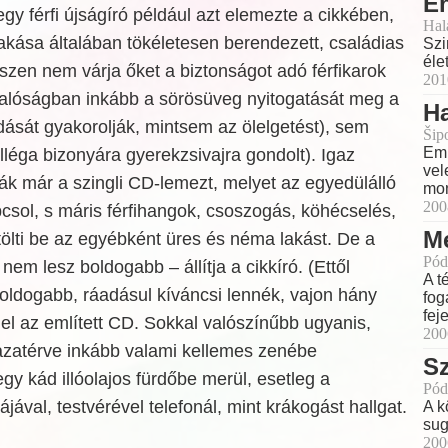
Én
gy férfi újságíró például azt elemezte a cikkében,
Hal
lakása általában tökéletesen berendezett, családias
Szi
éle
zen nem várja őket a biztonságot adó férfikarok
201
valóságban inkább a sörösüveg nyitogatását meg a
H
ását gyakorolják, mintsem az ölelgetést), sem
Šip
Eml
léga bizonyára gyerekzsivajra gondolt). Igaz
vel
ták már a szingli CD-lemezt, melyet az egyedülálló
mo
200
csol, s máris férfihangok, csoszogás, köhécselés,
Me
ölti be az egyébként üres és néma lakást. De a
Pód
 nem lesz boldogabb – állítja a cikkíró. (Ettől
A t
oldogabb, ráadásul kíváncsi lennék, vajon hány
fog
fej
el az említett CD. Sokkal valószínűbb ugyanis,
200
hazatérve inkább valami kellemes zenébe
Sz
gy kád illóolajos fürdőbe merül, esetleg a
Pód
jával, testvérével telefonál, mint krákogást hallgat.
A k
sug
200