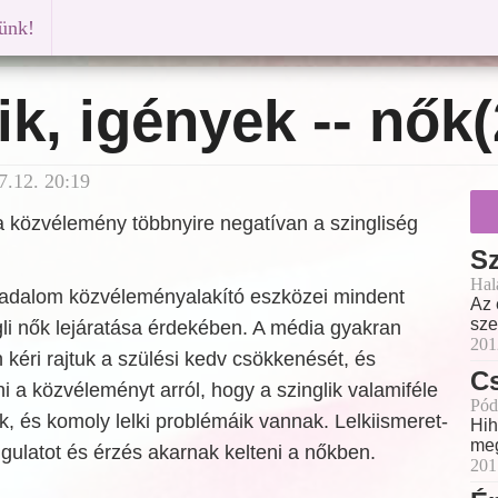
künk!
ik, igények -- nők(
7.12. 20:19
a közvélemény többnyire negatívan a szingliség
Sz
Hal
rsadalom közvéleményalakító eszközei mindent
Az 
sze
li nők lejáratása érdekében. A média gyakran
201
kéri rajtuk a szülési kedv csökkenését, és
Cs
 a közvéleményt arról, hogy a szinglik valamiféle
Pód
, és komoly lelki problémáik vannak. Lelkiismeret-
Hih
meg
ngulatot és érzés akarnak kelteni a nőkben.
201