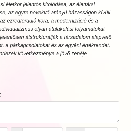
i életkor jelentős kitolódása, az élettársi
ése, az egyre növekvő arányú házasságon kívüli
y az ezredforduló kora, a modernizáció és a
dividualizmus olyan átalakulási folyamatokat
jelentősen átstrukturálják a társadalom alapvető
t, a párkapcsolatokat és az egyéni értékrendet,
indezek következménye a jövő zenéje.”
k