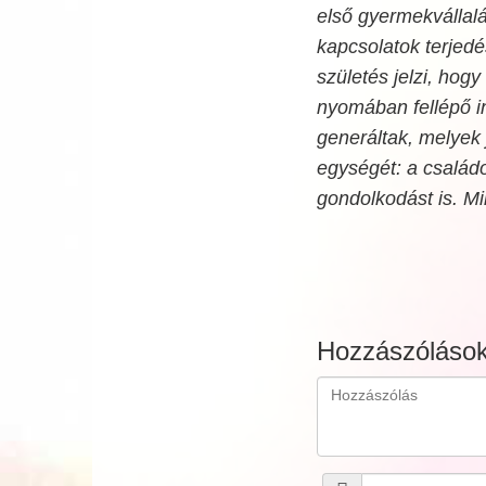
első gyermekvállalás
kapcsolatok terjed
születés jelzi, hog
nyomában fellépő in
generáltak, melyek 
egységét: a családo
gondolkodást is. M
Hozzászóláso