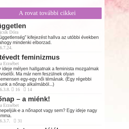
A rovat további cikkei
üggetlen
ajcsík Dóra
függetlenség” kifejezést hallva az utóbbi években
ahogy mindenki elborzad.
6.7.24.
tévedt feminizmus
a Erzsébet
 ideje mélyen hallgatnak a feminista mozgalmak
viselői. Ma már nem feszülnek olyan
emensen egy-egy női témának. (Egy régebbi
sunk a nőnap alkalmából...)
6.3.8.
16
14
nap – a miénk!
a Erzsébet
epeljük-e a nőnapot vagy sem? Egy ideje nagy
emma.
6.3.7.
31