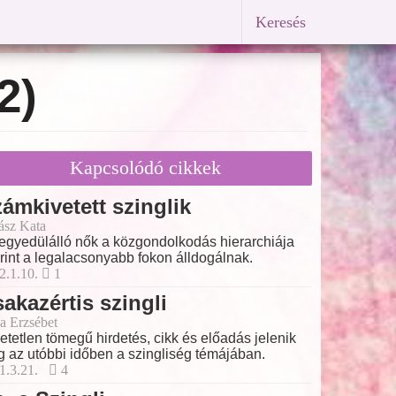
Keresés
2)
Kapcsolódó cikkek
ámkivetett szinglik
ász Kata
egyedülálló nők a közgondolkodás hierarchiája
rint a legalacsonyabb fokon álldogálnak.
2.1.10.
1
akazértis szingli
a Erzsébet
etetlen tömegű hirdetés, cikk és előadás jelenik
 az utóbbi időben a szingliség témájában.
1.3.21.
4