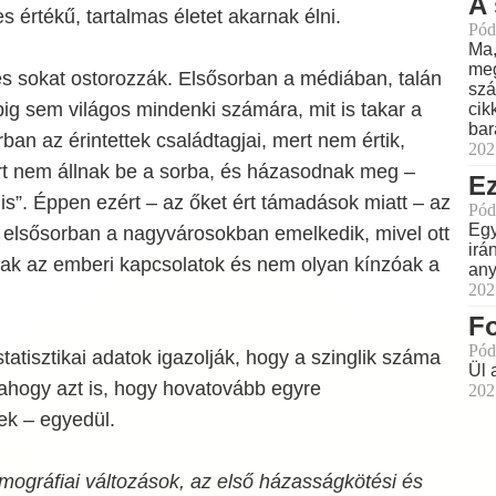
A 
es értékű, tartalmas életet akarnak élni.
Pód
Ma,
meg
és sokat ostorozzák. Elsősorban a médiában, talán
szá
ig sem világos mindenki számára, mit is takar a
cik
bar
ban az érintettek családtagjai, mert nem értik,
202
ért nem állnak be a sorba, és házasodnak meg –
Ez
is”. Éppen ezért – az őket ért támadások miatt – az
Pód
Egy
elsősorban a nagyvárosokban emelkedik, mivel ott
irá
ak az emberi kapcsolatok és nem olyan kínzóak a
any
202
Fo
Pód
tatisztikai adatok igazolják, hogy a szinglik száma
Ül 
 ahogy azt is, hogy hovatovább egyre
202
ek – egyedül.
mográfiai változások, az első házasságkötési és