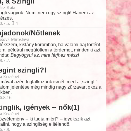
, a Szingli
ász Kata
ngli vagyok. Nem, nem egy szingli! Hanem az
térzés.
0.7.5.
4
ajadonok/Nőtlenek
ošová Miroslava
ékszem, kislány koromban, ha valami baj történt
em, például megütöttem a térdemet, mindenki azt
ndta:
Begyógyul az, mire férjhez mész!
8.7.7.
gint szingli?!
a Erzsébet
émával azért foglalkozunk ismét, mert a „szingli”
alom jelentése még mindig nagy zűrzavart okoz a
ekben.
6.8.16.
inglik, igények -- nők(1)
a Erzsébet
özvélemény -- ki tudja miért? -- igyekszik azt
allni, hogy a szingliség elítélendő.
6.7.8.