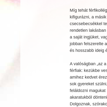
Míg tehát férfikoll
kifigurázni, a másik 
csecsebecsékkel tel
rendetlen lakásban 
a saját ingjüket, va
jobban felszerelte 
és hosszabb ideig é
A valóságban „az a 
férfiak: kezükbe ves
amihez kedvet érez
sok gyereket szülni,
feláldozni magukat
akaratukból dönteni
Dolgoznak, szórakoz