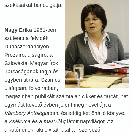
szokásaikat boncolgatja.
Nagy Erika
1961-ben
született a felvidéki
Dunaszerdahelyen.
Prózaíró, újságíró, a
Szlovákiai Magyar Írók
Társaságának tagja és
egyben titkára. Számos
újságban, folyóiratban,
magazinban publikált számtalan cikket és tárcát, hat
egymást követő évben jelent meg novellája a
Vámbéry Antológiá
ban, és eddig két önálló könyve,
a
Zsákutca
és a
másVilág
látott napvilágot. Az
alkotónőnek, aki elvitathatatlan szervezői