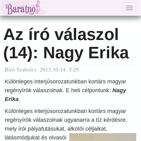
Togg
navig
Az író válaszol
(14): Nagy Erika
Bíró Szabolcs 2013.10.14. 3:29
Különleges interjúsorozatunkban kortárs magyar
regényírók válaszolnak. E heti célpontunk:
Nagy
Erika
.
Különleges interjúsorozatunkban kortárs magyar
regényírók válaszolnak ugyanarra a tíz kérdésre,
mely írói pályafutásukat, alkotói céljaikat,
látásmódjukat és olvasói