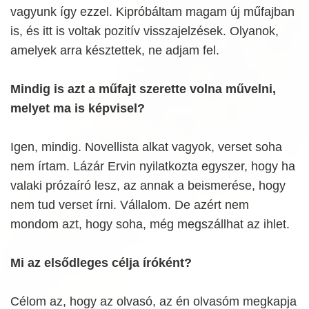
vagyunk így ezzel. Kipróbáltam magam új műfajban
is, és itt is voltak pozitív visszajelzések. Olyanok,
amelyek arra késztettek, ne adjam fel.
Mindig is azt a műfajt szerette volna művelni,
melyet ma is képvisel?
Igen, mindig. Novellista alkat vagyok, verset soha
nem írtam. Lázár Ervin nyilatkozta egyszer, hogy ha
valaki prózaíró lesz, az annak a beismerése, hogy
nem tud verset írni. Vállalom. De azért nem
mondom azt, hogy soha, még megszállhat az ihlet.
Mi az elsődleges célja íróként?
Célom az, hogy az olvasó, az én olvasóm megkapja