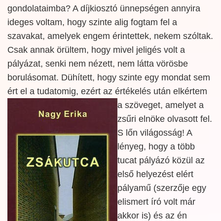
gondolataimba? A díjkiosztó ünnepségen annyira
ideges voltam, hogy szinte alig fogtam fel a
szavakat, amelyek engem érintettek, nekem szóltak.
Csak annak örültem, hogy mivel jeligés volt a
pályázat, senki nem nézett, nem látta vörösbe
borulásomat. Dühített, hogy szinte egy mondat sem
ért el a tudatomig, ezért az
értékelés után elkértem
a szöveget, amelyet a
zsűri elnöke olvasott fel.
S lőn világosság! A
lényeg, hogy a több
tucat pályázó közül az
első helyezést elért
pályamű (szerzője egy
elismert író volt már
akkor is) és az én