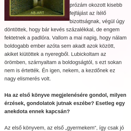
prózám okozott kisebb
fejfájást az ítélő
bizottságnak, végül úgy
döntöttek, hogy bár kevés százalékkal, de engem
fektetnek a padlóra. Vallom a mai napig, hogy nálam
boldogabb ember azóta sem akadt azok között,
akiket kiütöttek a nyeregből. Lubickoltam az
örömben, szárnyaltam a boldogságtól, s ezt sokan
nem is értették. Én igen, nekem, a kezdőnek ez
nagy elismerés volt.
Ha az első könyve megjelenésére gondol, milyen
érzések, gondolatok jutnak eszébe? Esetleg egy
anekdota ennek kapcsán?
Az első könyvem, az első „gyermekem”, így csak jó