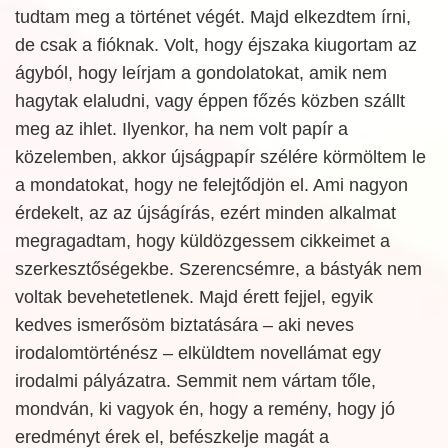
tudtam meg a történet végét. Majd elkezdtem írni,
de csak a fióknak. Volt, hogy éjszaka kiugortam az
ágyból, hogy leírjam a gondolatokat, amik nem
hagytak elaludni, vagy éppen főzés közben szállt
meg az ihlet. Ilyenkor, ha nem volt papír a
közelemben, akkor újságpapír szélére körmöltem le
a mondatokat, hogy ne felejtődjön el. Ami nagyon
érdekelt, az az újságírás, ezért minden alkalmat
megragadtam, hogy küldözgessem cikkeimet a
szerkesztőségekbe. Szerencsémre, a bástyák nem
voltak bevehetetlenek. Majd érett fejjel, egyik
kedves ismerősöm biztatására – aki neves
irodalomtörténész – elküldtem novellámat egy
irodalmi pályázatra. Semmit nem vártam tőle,
mondván, ki vagyok én, hogy a remény, hogy jó
eredményt érek el, befészkelje magát a