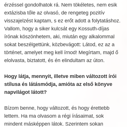
érzéssel gondolhatok rá. Nem tökéletes, nem esik
extázisba tőle az olvasó, de rengeteg pozitív
visszajelzést kaptam, s ez erőt adott a folytatáshoz.
Vallom, hogy a siker kulcsát egy Kossuth-díjas
írónak köszönhetem, aki, miután egy alkalommal
sokat beszélgettünk, közbevágott: Látod, ez az a
történet, amelyet meg kell írnod! Megírtam, majd ő
elolvasta, biztatott, és én elindultam az úton.
Hogy látja, mennyit, illetve miben változott írói
stílusa és látásmódja, amióta az első könyve
napvilágot látott?
Bízom benne, hogy változott, és hogy érettebb
lettem. Ha ma olvasom a régi írásaimat, sok
mindent másképpen látok. Szerintem sokan