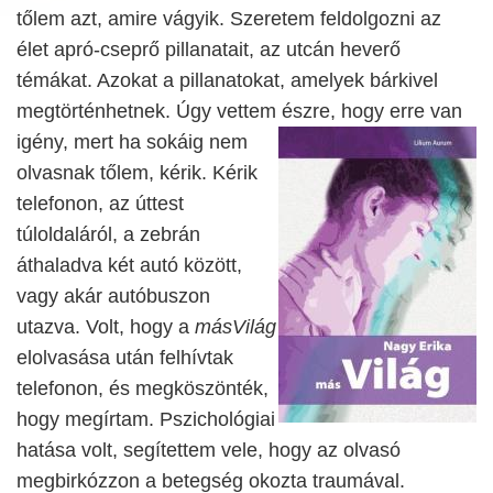
tőlem azt, amire vágyik. Szeretem feldolgozni az
élet apró-cseprő pillanatait, az utcán heverő
témákat. Azokat a pillanatokat, amelyek bárkivel
megtörténhetnek. Úgy vettem észre,
hogy erre van
igény, mert ha sokáig nem
olvasnak tőlem, kérik. Kérik
telefonon, az úttest
túloldaláról, a zebrán
áthaladva két autó között,
vagy akár autóbuszon
utazva. Volt, hogy a
másVilág
elolvasása után felhívtak
telefonon, és megköszönték,
hogy megírtam. Pszichológiai
hatása volt, segítettem vele, hogy az olvasó
megbirkózzon a betegség okozta traumával.