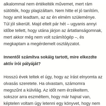
alkalommal nem értékelték művemet, mert rám
sütötték, hogy plagizáltam. Nem hitte el jó tanítóm,
hogy amit leadtam, az az én elmém szüleménye.
Túl jól sikerült. Majd eltelt pár hét – ugyanis annyi
időbe tellett, hogy utána járjon az ártatlanságomnak,
mert akkor még nem volt számítógép –, és
megkaptam a megérdemelt osztályzatot.
Innentől számítva sokáig tartott, mire elkezdte
aktív írói pályáját?
Hosszú évek teltek el úgy, hogy az írást elnyomta az
olvasás szeretete. Ha olvastam, számomra
megszűnt a külvilág. Az időt nem érzékeltem,
sokszor arra eszméltem, hogy már hajnal van,
képtelen voltam úgy letenni egy könyvet, hogy nem