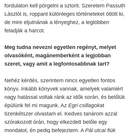
fordulaton kell pörgetni a sztorit. Szeretem Passuth
Lászlót is, roppant különleges történeteket ötlött ki,
de mire eljutnának a lényeghez, a legtöbben
feladják a harcot.
Meg tudna nevezni egyetlen regényt, melyet
olvasóként, magánemberként a legjobban
szeret, vagy amit a legfontosabbnak tart?
Nehéz kérdés, szerintem nincs egyetlen fontos
könyv. Inkább könyvek vannak, amelyek valamiért
nagy hatással voltak ránk az idők során, és belőlük
épülünk fel mi magunk. Az
Egri csillagok
at
tizenkétszer olvastam el. Kedves tanárom azzal
szórakozott órán, hogy elkezdett belőle egy
mondatot, én pedig befejeztem. A
Pál utcai fiúk