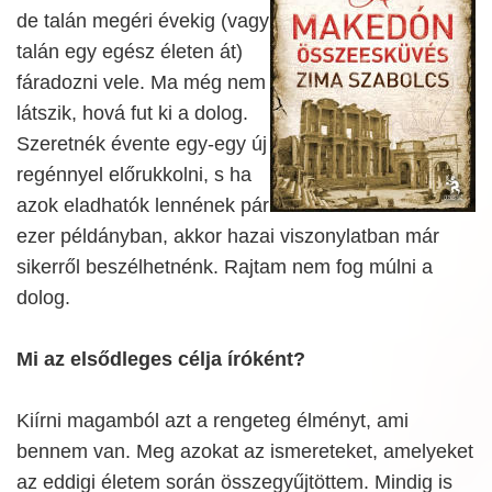
de talán megéri évekig (vagy
talán egy egész életen át)
fáradozni vele. Ma még nem
látszik, hová fut ki a dolog.
Szeretnék évente egy-egy új
regénnyel előrukkolni, s ha
azok eladhatók lennének pár
ezer példányban, akkor hazai viszonylatban már
sikerről beszélhetnénk. Rajtam nem fog múlni a
dolog.
Mi az elsődleges célja íróként?
Kiírni magamból azt a rengeteg élményt, ami
bennem van. Meg azokat az ismereteket, amelyeket
az eddigi életem során összegyűjtöttem. Mindig is