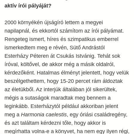
aktív írói pályáját?
2000 környékén újságíró lettem a megyei
napilapnál, és ekkortól számítom az írói pályámat.
Rengeteg ismert, híres és szimpatikus emberrel
ismerkedtem meg e révén, Sütő Andrástól
Esterházy Péteren át Csukás Istvánig. Tehát sok
íróval, költővel, de akkor még a másik oldalról,
kérdezőként. Hatalmas élményt jelentett, hogy velük
beszélgethettem, hogy 15-20 percet rám áldoztak
az életükből. Az interjúk általában jól sikerültek,
mégis a sutaságok maradtak meg bennem a
leginkább. Esterházytól például akkoriban jelent
meg a
Harmonia caelestis
, egy óriási családregény,
és azt találtam kérdezni tőle, hogy akkor is
megírhatta volna-e a könyvet, ha nem egy ilyen régi,