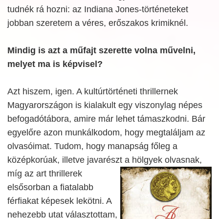
tudnék rá hozni: az Indiana Jones-történeteket
jobban szeretem a véres, erőszakos krimiknél.
Mindig is azt a műfajt szerette volna művelni,
melyet ma is képvisel?
Azt hiszem, igen. A kultúrtörténeti thrillernek
Magyarországon is kialakult egy viszonylag népes
befogadótábora, amire már lehet támaszkodni. Bár
egyelőre azon munkálkodom, hogy megtaláljam az
olvasóimat. Tudom, hogy manapság főleg a
középkorúak, illetve javarészt a hölgyek olvasnak,
míg az art thrillerek
elsősorban a fiatalabb
férfiakat képesek lekötni. A
nehezebb utat választottam,