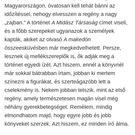
Magyarországon, óvatosan kell tehát bánni az
időzítéssel, nehogy elvesszen a regény a nagy
„zajban.” A történet
A Midász Társaság
címet viseli,
és a főbb szerepeket ugyanazok a személyek
kapták, akiket az olvasó
A makedón
összeesküvés
ben már megkedvelhetett. Persze,
lesznek új mellékszereplők is, ők adják meg a
történet egyedi ízét. Azt hiszem, ennél a könyvnél
már sokkal bátrabban írtam, jobban ki mertem
színezni a figurákat, és szerteágazóbb lett a
cselekmény is. Nekem jobban tetszik, mint az első
regény, amely természetesen magán visel még
néhány gyerekbetegséget. Remélem, mindig
elmondhatom majd, hogy egyre jobb és jobb
könyveket szerzek. Azt hiszem, ez minden író álma.