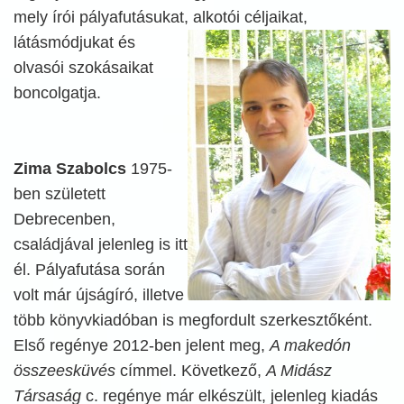
mely írói pályafutásukat, alkotói céljaikat,
látásmódjukat és
olvasói szokásaikat
boncolgatja.
Zima Szabolcs
1975-
ben született
Debrecenben,
családjával jelenleg is itt
él. Pályafutása során
volt már újságíró, illetve
több könyvkiadóban is megfordult szerkesztőként.
Első regénye 2012-ben jelent meg,
A makedón
összeesküvés
címmel. Következő,
A Midász
Társaság
c. regénye már elkészült, jelenleg kiadás