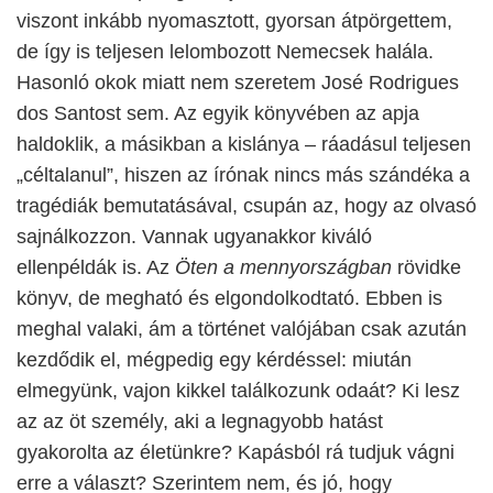
viszont inkább nyomasztott, gyorsan átpörgettem,
de így is teljesen lelombozott Nemecsek halála.
Hasonló okok miatt nem szeretem José Rodrigues
dos Santost sem. Az egyik könyvében az apja
haldoklik, a másikban a kislánya – ráadásul teljesen
„céltalanul”, hiszen az írónak nincs más szándéka a
tragédiák bemutatásával, csupán az, hogy az olvasó
sajnálkozzon. Vannak ugyanakkor kiváló
ellenpéldák is. Az
Öten a mennyországban
rövidke
könyv, de megható és elgondolkodtató. Ebben is
meghal valaki, ám a történet valójában csak azután
kezdődik el, mégpedig egy kérdéssel: miután
elmegyünk, vajon kikkel találkozunk odaát? Ki lesz
az az öt személy, aki a legnagyobb hatást
gyakorolta az életünkre? Kapásból rá tudjuk vágni
erre a választ? Szerintem nem, és jó, hogy