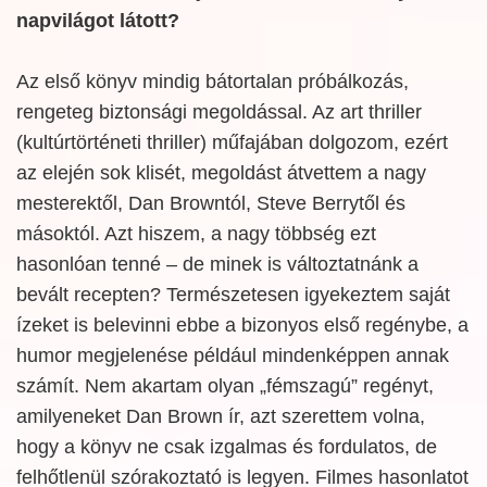
napvilágot látott?
Az első könyv mindig bátortalan próbálkozás,
rengeteg biztonsági megoldással. Az art thriller
(kultúrtörténeti thriller) műfajában dolgozom, ezért
az elején sok klisét, megoldást átvettem a nagy
mesterektől, Dan Browntól, Steve Berrytől és
másoktól. Azt hiszem, a nagy többség ezt
hasonlóan tenné – de minek is változtatnánk a
bevált recepten? Természetesen igyekeztem saját
ízeket is belevinni ebbe a bizonyos első regénybe, a
humor megjelenése például mindenképpen annak
számít. Nem akartam olyan „fémszagú” regényt,
amilyeneket Dan Brown ír, azt szerettem volna,
hogy a könyv ne csak izgalmas és fordulatos, de
felhőtlenül szórakoztató is legyen. Filmes hasonlatot