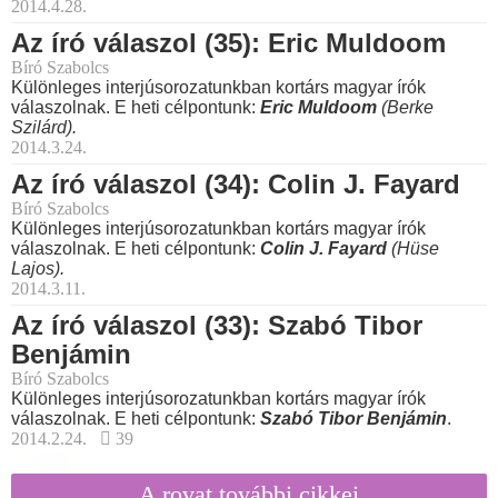
2014.4.28.
Az író válaszol (35): Eric Muldoom
Bíró Szabolcs
Különleges interjúsorozatunkban kortárs magyar írók
válaszolnak. E heti célpontunk:
Eric Muldoom
(Berke
Szilárd).
2014.3.24.
Az író válaszol (34): Colin J. Fayard
Bíró Szabolcs
Különleges interjúsorozatunkban kortárs magyar írók
válaszolnak. E heti célpontunk:
Colin J. Fayard
(Hüse
Lajos).
2014.3.11.
Az író válaszol (33): Szabó Tibor
Benjámin
Bíró Szabolcs
Különleges interjúsorozatunkban kortárs magyar írók
válaszolnak. E heti célpontunk:
Szabó Tibor Benjámin
.
2014.2.24.
39
A rovat további cikkei