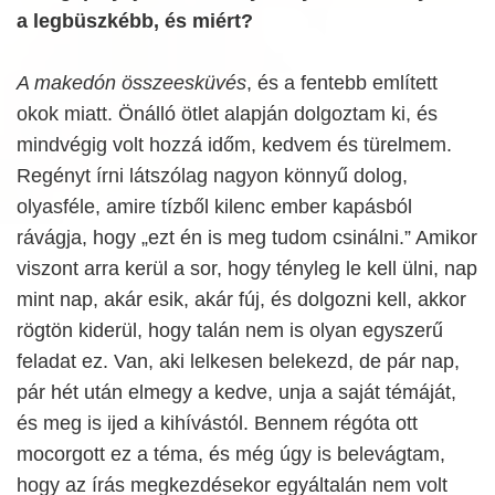
a legbüszkébb, és miért?
A makedón összeesküvés
, és a fentebb említett
okok miatt. Önálló ötlet alapján dolgoztam ki, és
mindvégig volt hozzá időm, kedvem és türelmem.
Regényt írni látszólag nagyon könnyű dolog,
olyasféle, amire tízből kilenc ember kapásból
rávágja, hogy „ezt én is meg tudom csinálni.” Amikor
viszont arra kerül a sor, hogy tényleg le kell ülni, nap
mint nap, akár esik, akár fúj, és dolgozni kell, akkor
rögtön kiderül, hogy talán nem is olyan egyszerű
feladat ez. Van, aki lelkesen belekezd, de pár nap,
pár hét után elmegy a kedve, unja a saját témáját,
és meg is ijed a kihívástól. Bennem régóta ott
mocorgott ez a téma, és még úgy is belevágtam,
hogy az írás megkezdésekor egyáltalán nem volt