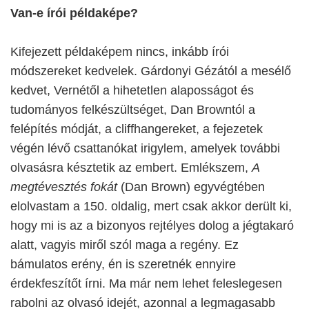
Van-e írói példaképe?
Kifejezett példaképem nincs, inkább írói
módszereket kedvelek. Gárdonyi Gézától a mesélő
kedvet, Vernétől a hihetetlen alaposságot és
tudományos felkészültséget, Dan Browntól a
felépítés módját, a cliffhangereket, a fejezetek
végén lévő csattanókat irigylem, amelyek további
olvasásra késztetik az embert. Emlékszem,
A
megtévesztés fokát
(Dan Brown) egyvégtében
elolvastam a 150. oldalig, mert csak akkor derült ki,
hogy mi is az a bizonyos rejtélyes dolog a jégtakaró
alatt, vagyis miről szól maga a regény. Ez
bámulatos erény, én is szeretnék ennyire
érdekfeszítőt írni. Ma már nem lehet feleslegesen
rabolni az olvasó idejét, azonnal a legmagasabb