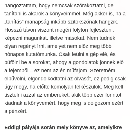
hangoztattam, hogy nemcsak szórakoztatni, de
tanítani is akarok a könyveimmel. Még akkor is, ha a
„tanítás” manapság inkább szitokszónak hangzik.
Hosszú távon viszont megéri folyton fejleszteni,
képezni magunkat, illetve másokat. Nem tudnék
olyan regényt írni, amelyet nem előz meg több
hónapos kutatómunka. Csak leülni a gép elé, és
püfölni be a sorokat, ahogy a gondolatok jönnek elő
a fejemből – ez nem az én műfajom. Szeretném
elbűvölni, elgondolkodtatni az olvasót, ez pedig csak
úgy megy, ha előtte komolyan felkészülök. Meg kell
tisztelni azzal az embereket, akik több ezer forintot
kiadnak a könyvemért, hogy meg is dolgozom ezért
a pénzért.
Eddigi pályája során mely könyve az, amelyikre