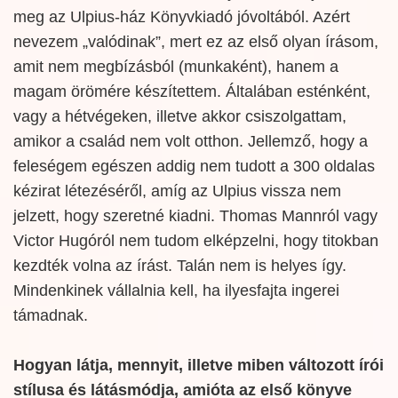
meg az Ulpius-ház Könyvkiadó jóvoltából. Azért
nevezem „valódinak”, mert ez az első olyan írásom,
amit nem megbízásból (munkaként), hanem a
magam örömére készítettem. Általában esténként,
vagy a hétvégeken, illetve akkor csiszolgattam,
amikor a család nem volt otthon. Jellemző, hogy a
feleségem egészen addig nem tudott a 300 oldalas
kézirat létezéséről, amíg az Ulpius vissza nem
jelzett, hogy szeretné kiadni. Thomas Mannról vagy
Victor Hugóról nem tudom elképzelni, hogy titokban
kezdték volna az írást. Talán nem is helyes így.
Mindenkinek vállalnia kell, ha ilyesfajta ingerei
támadnak.
Hogyan látja, mennyit, illetve miben változott írói
stílusa és látásmódja, amióta az első könyve