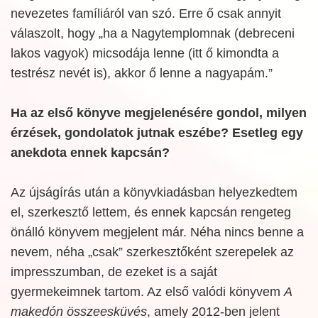
nevezetes famíliáról van szó. Erre ő csak annyit
válaszolt, hogy „ha a Nagytemplomnak (debreceni
lakos vagyok) micsodája lenne (itt ő kimondta a
testrész nevét is), akkor ő lenne a nagyapám.”
Ha az első könyve megjelenésére gondol, milyen
érzések, gondolatok jutnak eszébe? Esetleg egy
anekdota ennek kapcsán?
Az újságírás után a könyvkiadásban helyezkedtem
el, szerkesztő lettem, és ennek kapcsán rengeteg
önálló könyvem megjelent már. Néha nincs benne a
nevem, néha „csak” szerkesztőként szerepelek az
impresszumban, de ezeket is a saját
gyermekeimnek tartom. Az első valódi könyvem
A
makedón összeesküvés
, amely 2012-ben jelent