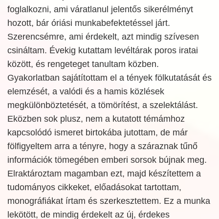
foglalkozni, ami váratlanul jelentős sikerélményt
hozott, bár óriási munkabefektetéssel járt.
Szerencsémre, ami érdekelt, azt mindig szívesen
csináltam. Évekig kutattam levéltárak poros iratai
között, és rengeteget tanultam közben.
Gyakorlatban sajátítottam el a tények fölkutatását és
elemzését, a valódi és a hamis közlések
megkülönböztetését, a tömörítést, a szelektálást.
Eközben sok plusz, nem a kutatott témámhoz
kapcsolódó ismeret birtokába jutottam, de már
fölfigyeltem arra a tényre, hogy a száraznak tűnő
információk tömegében emberi sorsok bújnak meg.
Elraktároztam magamban ezt, majd készítettem a
tudományos cikkeket, előadásokat tartottam,
monográfiákat írtam és szerkesztettem. Ez a munka
lekötött, de mindig érdekelt az új, érdekes