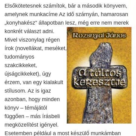
Elsőkötetesnek számítok, bár a második könyvem,
amelynek munkacíme Az idő szárnyán, hamarosan
„konyhakész” állapotban lesz, még erre nem merek
konkrét választ adni.
Mivel viszonylag régen
írok (novellákat, meséket,
tudományos
szakcikkeket,
újságcikkeket), úgy
érzem, van egy kialakult
stílusom. Az is igaz
azonban, hogy minden
könyv – témájától
függően – más írásbeli
megközelítést igényel.
Esetemben például a most készülő munkámban