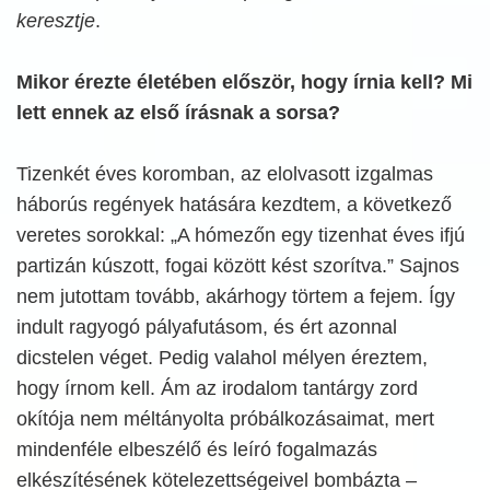
keresztje
.
Mikor érezte életében először, hogy írnia kell? Mi
lett ennek az első írásnak a sorsa?
Tizenkét éves koromban, az elolvasott izgalmas
háborús regények hatására kezdtem, a következő
veretes sorokkal: „A hómezőn egy tizenhat éves ifjú
partizán kúszott, fogai között kést szorítva.” Sajnos
nem jutottam tovább, akárhogy törtem a fejem. Így
indult ragyogó pályafutásom, és ért azonnal
dicstelen véget. Pedig valahol mélyen éreztem,
hogy írnom kell. Ám az irodalom tantárgy zord
okítója nem méltányolta próbálkozásaimat, mert
mindenféle elbeszélő és leíró fogalmazás
elkészítésének kötelezettségeivel bombázta –