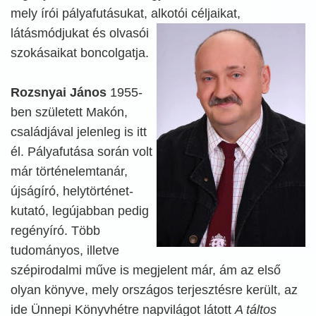
mely írói pályafutásukat, alkotói céljaikat,
látásmódjukat és olvasói
szokásaikat boncolgatja.
Rozsnyai János
1955-
ben született Makón,
családjával jelenleg is itt
él. Pályafutása során volt
már történelemtanár,
újságíró, helytörténet-
kutató, legújabban pedig
regényíró. Több
tudományos, illetve
szépirodalmi műve is megjelent már, ám az első
olyan könyve, mely országos terjesztésre került, az
ide Ünnepi Könyvhétre napvilágot látott
A táltos