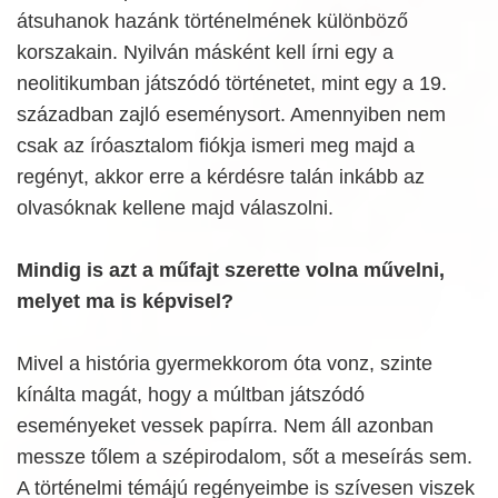
átsuhanok hazánk történelmének különböző
korszakain. Nyilván másként kell írni egy a
neolitikumban játszódó történetet, mint egy a 19.
században zajló eseménysort. Amennyiben nem
csak az íróasztalom fiókja ismeri meg majd a
regényt, akkor erre a kérdésre talán inkább az
olvasóknak kellene majd válaszolni.
Mindig is azt a műfajt szerette volna művelni,
melyet ma is képvisel?
Mivel a história gyermekkorom óta vonz, szinte
kínálta magát, hogy a múltban játszódó
eseményeket vessek papírra. Nem áll azonban
messze tőlem a szépirodalom, sőt a meseírás sem.
A történelmi témájú regényeimbe is szívesen viszek