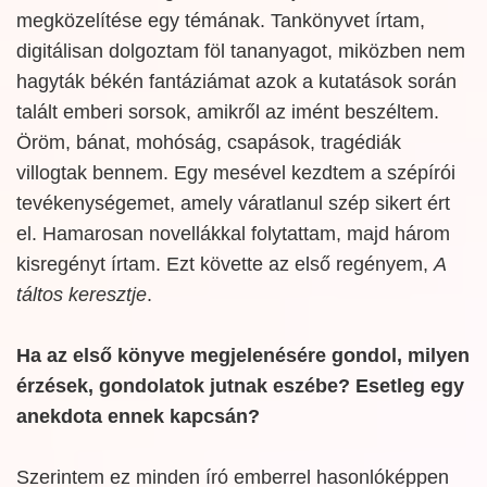
megközelítése egy témának. Tankönyvet írtam,
digitálisan dolgoztam föl tananyagot, miközben nem
hagyták békén fantáziámat azok a kutatások során
talált emberi sorsok, amikről az imént beszéltem.
Öröm, bánat, mohóság, csapások, tragédiák
villogtak bennem. Egy mesével kezdtem a szépírói
tevékenységemet, amely váratlanul szép sikert ért
el. Hamarosan novellákkal folytattam, majd három
kisregényt írtam. Ezt követte az első regényem,
A
táltos keresztje
.
Ha az első könyve megjelenésére gondol, milyen
érzések, gondolatok jutnak eszébe? Esetleg egy
anekdota ennek kapcsán?
Szerintem ez minden író emberrel hasonlóképpen