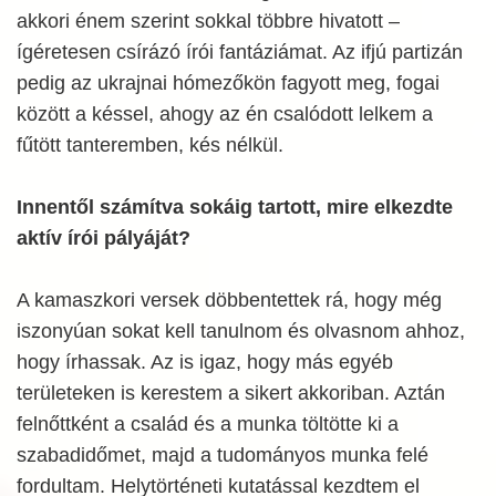
akkori énem szerint sokkal többre hivatott –
ígéretesen csírázó írói fantáziámat. Az ifjú partizán
pedig az ukrajnai hómezőkön fagyott meg, fogai
között a késsel, ahogy az én csalódott lelkem a
fűtött tanteremben, kés nélkül.
Innentől számítva sokáig tartott, mire elkezdte
aktív írói pályáját?
A kamaszkori versek döbbentettek rá, hogy még
iszonyúan sokat kell tanulnom és olvasnom ahhoz,
hogy írhassak. Az is igaz, hogy más egyéb
területeken is kerestem a sikert akkoriban. Aztán
felnőttként a család és a munka töltötte ki a
szabadidőmet, majd a tudományos munka felé
fordultam. Helytörténeti kutatással kezdtem el