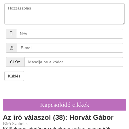
@
Küldés
Kapcsolódó cikkek
Az író válaszol (38): Horvát Gábor
Bíró Szabolcs
Különleges interjúsorozatunkban kortárs magyar írók