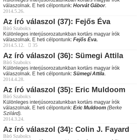
válaszolnak. E heti célpontunk:
Horvát Gábor
.
2014.5.26.
Az író válaszol (37): Fejős Éva
Bíró Szabolcs
Különleges interjúsorozatunkban kortárs magyar írók
válaszolnak. E heti célpontunk:
Fejős Éva.
2014.5.12.
35
Az író válaszol (36): Sümegi Attila
Bíró Szabolcs
Különleges interjúsorozatunkban kortárs magyar írók
válaszolnak. E heti célpontunk:
Sümegi Attila
.
2014.4.28.
Az író válaszol (35): Eric Muldoom
Bíró Szabolcs
Különleges interjúsorozatunkban kortárs magyar írók
válaszolnak. E heti célpontunk:
Eric Muldoom
(Berke
Szilárd).
2014.3.24.
Az író válaszol (34): Colin J. Fayard
Bíró Szabolcs