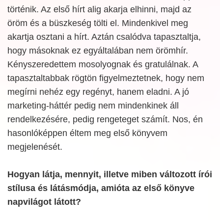
történik. Az első hírt alig akarja elhinni, majd az
öröm és a büszkeség tölti el. Mindenkivel meg
akartja osztani a hírt. Aztán csalódva tapasztaltja,
hogy másoknak ez egyáltalában nem örömhír.
Kényszeredettem mosolyognak és gratulálnak. A
tapasztaltabbak rögtön figyelmeztetnek, hogy nem
megírni nehéz egy regényt, hanem eladni. A jó
marketing-háttér pedig nem mindenkinek áll
rendelkezésére, pedig rengeteget számít. Nos, én
hasonlóképpen éltem meg első könyvem
megjelenését.
Hogyan látja, mennyit, illetve miben változott írói
stílusa és látásmódja, amióta az első könyve
napvilágot látott?