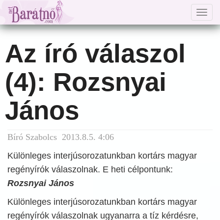
Togg
navig
Az író válaszol
(4): Rozsnyai
János
Bíró Szabolcs 2013.8.5. 4:06
Különleges interjúsorozatunkban kortárs magyar
regényírók válaszolnak. E heti célpontunk:
Rozsnyai János
Különleges interjúsorozatunkban kortárs magyar
regényírók válaszolnak ugyanarra a tíz kérdésre,