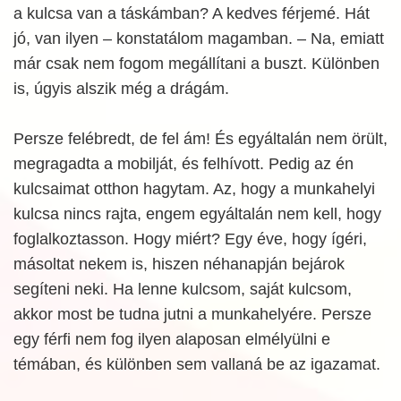
a kulcsa van a táskámban? A kedves férjemé. Hát
jó, van ilyen – konstatálom magamban. – Na, emiatt
már csak nem fogom megállítani a buszt. Különben
is, úgyis alszik még a drágám.
Persze felébredt, de fel ám! És egyáltalán nem örült,
megragadta a mobilját, és felhívott. Pedig az én
kulcsaimat otthon hagytam. Az, hogy a munkahelyi
kulcsa nincs rajta, engem egyáltalán nem kell, hogy
foglalkoztasson. Hogy miért? Egy éve, hogy ígéri,
másoltat nekem is, hiszen néhanapján bejárok
segíteni neki. Ha lenne kulcsom, saját kulcsom,
akkor most be tudna jutni a munkahelyére. Persze
egy férfi nem fog ilyen alaposan elmélyülni e
témában, és különben sem vallaná be az igazamat.