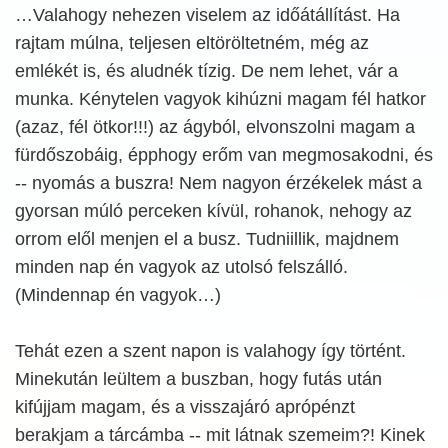
…Valahogy nehezen viselem az időátállítást. Ha
rajtam múlna, teljesen eltöröltetném, még az
emlékét is, és aludnék tízig. De nem lehet, vár a
munka. Kénytelen vagyok kihúzni magam fél hatkor
(azaz, fél ötkor!!!) az ágyból, elvonszolni magam a
fürdőszobáig, épphogy erőm van megmosakodni, és
-- nyomás a buszra! Nem nagyon érzékelek mást a
gyorsan múló perceken kívül, rohanok, nehogy az
orrom elől menjen el a busz. Tudniillik, majdnem
minden nap én vagyok az utolsó felszálló.
(Mindennap én vagyok…)
Tehát ezen a szent napon is valahogy így történt.
Minekután leültem a buszban, hogy futás után
kifújjam magam, és a visszajáró aprópénzt
berakjam a tárcámba -- mit látnak szemeim?! Kinek