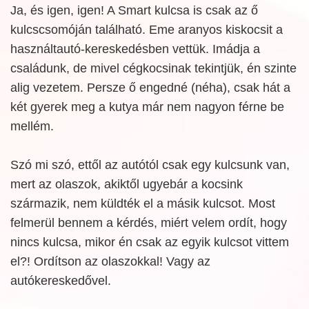
Ja, és igen, igen! A Smart kulcsa is csak az ő
kulcscsomóján található. Eme aranyos kiskocsit a
használtautó-kereskedésben vettük. Imádja a
családunk, de mivel cégkocsinak tekintjük, én szinte
alig vezetem. Persze ő engedné (néha), csak hát a
két gyerek meg a kutya már nem nagyon férne be
mellém.
Szó mi szó, ettől az autótól csak egy kulcsunk van,
mert az olaszok, akiktől ugyebár a kocsink
származik, nem küldték el a másik kulcsot. Most
felmerül bennem a kérdés, miért velem ordít, hogy
nincs kulcsa, mikor én csak az egyik kulcsot vittem
el?! Ordítson az olaszokkal! Vagy az
autókereskedővel.