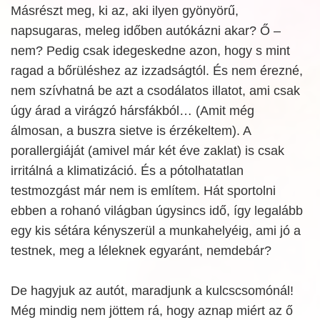
Másrészt meg, ki az, aki ilyen gyönyörű,
napsugaras, meleg időben autókázni akar? Ő –
nem? Pedig csak idegeskedne azon, hogy s mint
ragad a bőrüléshez az izzadságtól. És nem érezné,
nem szívhatná be azt a csodálatos illatot, ami csak
úgy árad a virágzó hársfákból… (Amit még
álmosan, a buszra sietve is érzékeltem). A
porallergiáját (amivel már két éve zaklat) is csak
irritálná a klimatizáció. És a pótolhatatlan
testmozgást már nem is említem. Hát sportolni
ebben a rohanó világban úgysincs idő, így legalább
egy kis sétára kényszerül a munkahelyéig, ami jó a
testnek, meg a léleknek egyaránt, nemdebár?
De hagyjuk az autót, maradjunk a kulcscsomónál!
Még mindig nem jöttem rá, hogy aznap miért az ő