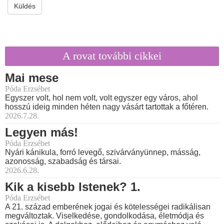
Küldés
A rovat további cikkei
Mai mese
Póda Erzsébet
Egyszer volt, hol nem volt, volt egyszer egy város, ahol
hosszú ideig minden héten nagy vásárt tartottak a főtéren.
2026.7.28.
Legyen más!
Póda Erzsébet
Nyári kánikula, forró levegő, szivárványünnep, másság,
azonosság, szabadság és társai.
2026.6.28.
Kik a kisebb Istenek? 1.
Póda Erzsébet
A 21. század emberének jogai és kötelességei radikálisan
megváltoztak. Viselkedése, gondolkodása, életmódja és