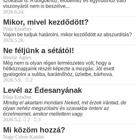
szokásai is. A dolgokhoz, elődeihez és egymáshoz való
viszonyáról nem is beszélve...
2026.6.24.
Mikor, mivel kezdődött?
Póda Erzsébet
Vajon be tudjuk határolni, mikor kezdődött az abszurditás?
2026.5.28.
Ne féljünk a sétától!
Huszár Ágnes
Még nem is olyan régen természetes volt, hogy a
hétköznapjaink részét képezte a mozgás. Jól esett
gyalogolni a suliba, barátnőhöz, üzletbe, bárhova.
2026.5.9.
2
Levél az Édesanyának
Póda Erzsébet
Mindig el akartam mondani Neked, mit érzek irántad, de
olyan nehéz megszólalni és szavakba önteni az
érzelmeimet, amikor mellettem vagy.
2026.5.2.
2
3
Mi közöm hozzá?
Nagy Csivre Katalin