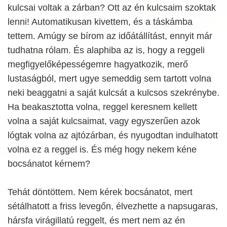
kulcsai voltak a zárban? Ott az én kulcsaim szoktak
lenni! Automatikusan kivettem, és a táskámba
tettem. Amúgy se bírom az időátállítást, ennyit már
tudhatna rólam. És alaphiba az is, hogy a reggeli
megfigyelőképességemre hagyatkozik, merő
lustaságból, mert ugye semeddig sem tartott volna
neki beaggatni a saját kulcsát a kulcsos szekrénybe.
Ha beakasztotta volna, reggel keresnem kellett
volna a saját kulcsaimat, vagy egyszerűen azok
lógtak volna az ajtózárban, és nyugodtan indulhatott
volna ez a reggel is. És még hogy nekem kéne
bocsánatot kérnem?
Tehát döntöttem. Nem kérek bocsánatot, mert
sétálhatott a friss levegőn, élvezhette a napsugaras,
hársfa virágillatú reggelt, és mert nem az én