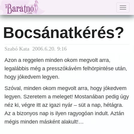
Togg
navig
Bocsánatkérés?
Szabó Kata 2006.6.20. 9:16
Azon a reggelen minden okom megvolt arra,
legalábbis még a presszókávém felhörpintése után,
hogy jókedvem legyen.
Szóval, minden okom megvolt arra, hogy jókedvem
legyen. Szeretem a meleget! Mostanában pedig úgy
néz ki, végre itt az igazi nyár – süt a nap, hétágra.
Az a bizonyos nap is ilyen ragyogóan indult. Aztán
mégis minden másként alakult!…