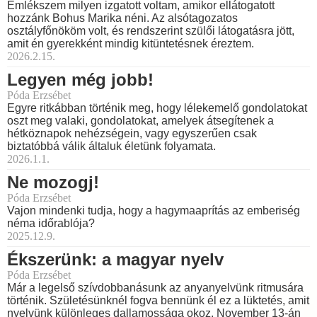
Emlékszem milyen izgatott voltam, amikor ellátogatott
hozzánk Bohus Marika néni. Az alsótagozatos
osztályfőnököm volt, és rendszerint szülői látogatásra jött,
amit én gyerekként mindig kitüntetésnek éreztem.
2026.2.15.
Legyen még jobb!
Póda Erzsébet
Egyre ritkábban történik meg, hogy lélekemelő gondolatokat
oszt meg valaki, gondolatokat, amelyek átsegítenek a
hétköznapok nehézségein, vagy egyszerűen csak
biztatóbbá válik általuk életünk folyamata.
2026.1.1.
Ne mozogj!
Póda Erzsébet
Vajon mindenki tudja, hogy a hagymaaprítás az emberiség
néma időrablója?
2025.12.9.
Ékszerünk: a magyar nyelv
Póda Erzsébet
Már a legelső szívdobbanásunk az anyanyelvünk ritmusára
történik. Születésünknél fogva bennünk él ez a lüktetés, amit
nyelvünk különleges dallamossága okoz. November 13-án