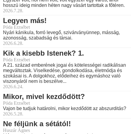
hosszú ideig minden héten nagy vásárt tartottak a főtéren.
2026.7.28.
Legyen más!
Póda Erzsébet
Nyári kánikula, forró levegő, szivárványünnep, másság,
azonosság, szabadság és társai.
2026.6.28.
Kik a kisebb Istenek? 1.
Póda Erzsébet
A 21. század emberének jogai és kötelességei radikálisan
megváltoztak. Viselkedése, gondolkodása, életmódja és
szokásai is. A dolgokhoz, elődeihez és egymáshoz való
viszonyáról nem is beszélve...
2026.6.24.
Mikor, mivel kezdődött?
Póda Erzsébet
Vajon be tudjuk határolni, mikor kezdődött az abszurditás?
2026.5.28.
Ne féljünk a sétától!
Huszár Ágnes