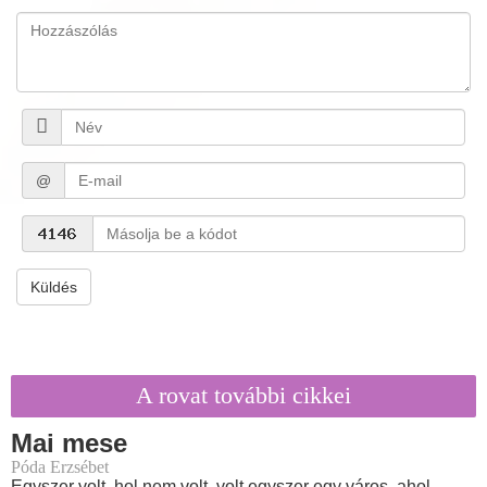
@
Küldés
A rovat további cikkei
Mai mese
Póda Erzsébet
Egyszer volt, hol nem volt, volt egyszer egy város, ahol