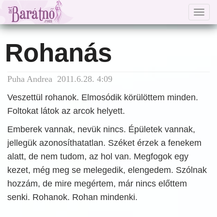
Togg
navig
Rohanás
Puha Andrea 2011.6.28. 4:09
Veszettül rohanok. Elmosódik körülöttem minden.
Foltokat látok az arcok helyett.
Emberek vannak, nevük nincs. Épületek vannak,
jellegük azonosíthatatlan. Széket érzek a fenekem
alatt, de nem tudom, az hol van. Megfogok egy
kezet, még meg se melegedik, elengedem. Szólnak
hozzám, de mire megértem, már nincs előttem
senki. Rohanok. Rohan mindenki.