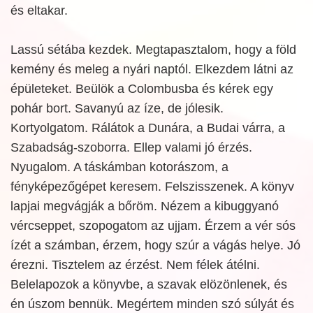
és eltakar.
Lassú sétába kezdek. Megtapasztalom, hogy a föld
kemény és meleg a nyári naptól. Elkezdem látni az
épületeket. Beülök a Colombusba és kérek egy
pohár bort. Savanyú az íze, de jólesik.
Kortyolgatom. Rálátok a Dunára, a Budai várra, a
Szabadság-szoborra. Ellep valami jó érzés.
Nyugalom. A táskámban kotorászom, a
fényképezőgépet keresem. Felszisszenek. A könyv
lapjai megvágják a bőröm. Nézem a kibuggyanó
vércseppet, szopogatom az ujjam. Érzem a vér sós
ízét a számban, érzem, hogy szúr a vágás helye. Jó
érezni. Tisztelem az érzést. Nem félek átélni.
Belelapozok a könyvbe, a szavak elözönlenek, és
én úszom bennük. Megértem minden szó súlyát és