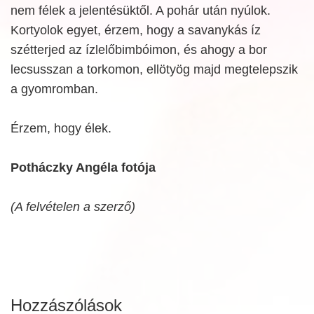
nem félek a jelentésüktől. A pohár után nyúlok.
Kortyolok egyet, érzem, hogy a savanykás íz
szétterjed az ízlelőbimbóimon, és ahogy a bor
lecsusszan a torkomon, ellötyög majd megtelepszik
a gyomromban.
Érzem, hogy élek.
Potháczky Angéla fotója
(A felvételen a szerző)
Hozzászólások