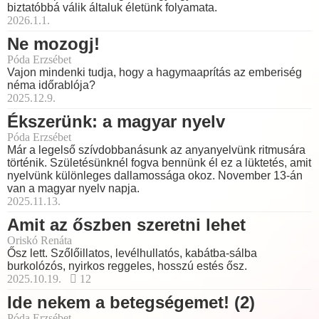
biztatóbbá válik általuk életünk folyamata.
2026.1.1.
Ne mozogj!
Póda Erzsébet
Vajon mindenki tudja, hogy a hagymaaprítás az emberiség
néma időrablója?
2025.12.9.
Ékszerünk: a magyar nyelv
Póda Erzsébet
Már a legelső szívdobbanásunk az anyanyelvünk ritmusára
történik. Születésünknél fogva bennünk él ez a lüktetés, amit
nyelvünk különleges dallamossága okoz. November 13-án
van a magyar nyelv napja.
2025.11.13.
Amit az őszben szeretni lehet
Oriskó Renáta
Ősz lett. Szőlőillatos, levélhullatós, kabátba-sálba
burkolózós, nyirkos reggeles, hosszú estés ősz.
2025.10.19.
12
Ide nekem a betegségemet! (2)
Póda Erzsébet