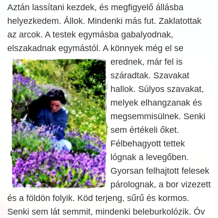
Aztán lassítani kezdek, és megfigyelő állásba
helyezkedem. Állok. Mindenki más fut. Zaklatottak
az arcok. A testek egymásba gabalyodnak,
elszakadnak egymástól. A könnyek még el se
erednek,
már fel is
száradtak. Szavakat
hallok. Súlyos szavakat,
melyek elhangzanak és
megsemmisülnek. Senki
sem értékeli őket.
Félbehagyott tettek
lógnak a levegőben.
Gyorsan felhajtott felesek
párolognak, a bor vizezett
és a földön folyik. Köd terjeng, sűrű és kormos.
Senki sem lát semmit, mindenki beleburkolózik. Óv