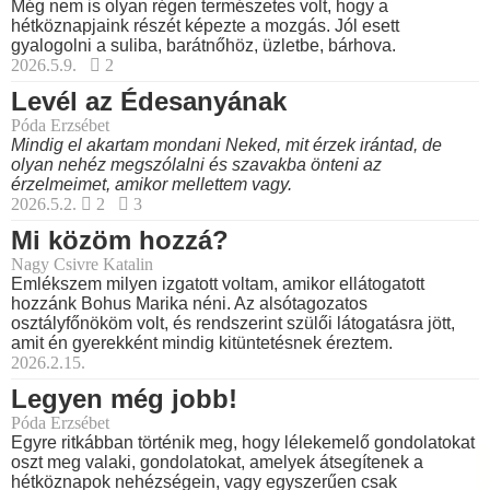
Még nem is olyan régen természetes volt, hogy a
hétköznapjaink részét képezte a mozgás. Jól esett
gyalogolni a suliba, barátnőhöz, üzletbe, bárhova.
2026.5.9.
2
Levél az Édesanyának
Póda Erzsébet
Mindig el akartam mondani Neked, mit érzek irántad, de
olyan nehéz megszólalni és szavakba önteni az
érzelmeimet, amikor mellettem vagy.
2026.5.2.
2
3
Mi közöm hozzá?
Nagy Csivre Katalin
Emlékszem milyen izgatott voltam, amikor ellátogatott
hozzánk Bohus Marika néni. Az alsótagozatos
osztályfőnököm volt, és rendszerint szülői látogatásra jött,
amit én gyerekként mindig kitüntetésnek éreztem.
2026.2.15.
Legyen még jobb!
Póda Erzsébet
Egyre ritkábban történik meg, hogy lélekemelő gondolatokat
oszt meg valaki, gondolatokat, amelyek átsegítenek a
hétköznapok nehézségein, vagy egyszerűen csak