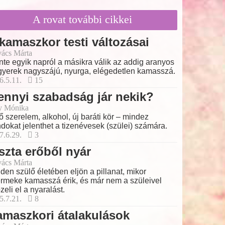
A rovat további cikkei
kamaszkor testi változásai
ács Márta
nte egyik napról a másikra válik az addig aranyos
gyerek nagyszájú, nyurga, elégedetlen kamasszá.
6.5.11.
15
nnyi szabadság jár nekik?
y Mónika
ő szerelem, alkohol, új baráti kör – mindez
dokat jelenthet a tizenévesek (szülei) számára.
7.6.29.
3
szta erőből nyár
ács Márta
den szülő életében eljön a pillanat, mikor
rmeke kamasszá érik, és már nem a szüleivel
zeli el a nyaralást.
5.7.21.
8
maszkori átalakulások