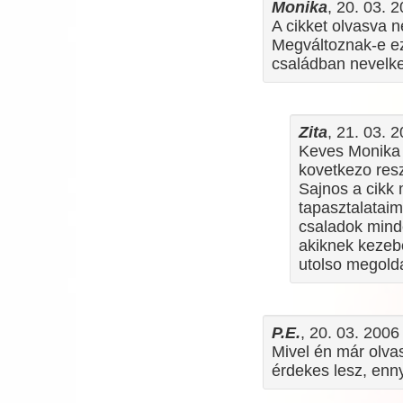
Monika
, 20. 03. 
A cikket olvasva n
Megváltoznak-e ez
családban nevelk
Zita
, 21. 03. 
Keves Monika A
kovetkezo res
Sajnos a cikk 
tapasztalataim
csaladok minde
akiknek kezebo
utolso megolda
P.E.
, 20. 03. 2006
Mivel én már olva
érdekes lesz, enny