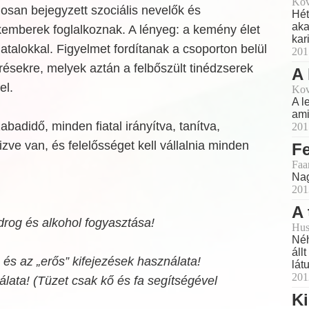
Kov
losan bejegyzett szociális nevelők és
Hét
aka
kemberek foglalkoznak. A lényeg: a kemény élet
kar
atalokkal. Figyelmet fordítanak a csoporton belül
201
résekre, melyek aztán a felbőszült tinédzserek
A 
el.
Kov
A l
ami
badidő, minden fiatal irányítva, tanítva,
201
izve van, és felelősséget kell vállalnia minden
Fe
Faa
Nag
201
A 
rog és alkohol fogyasztása!
Hus
Néh
áll
és az „erős” kifejezések használata!
lát
201
álata! (Tüzet csak kő és fa segítségével
K