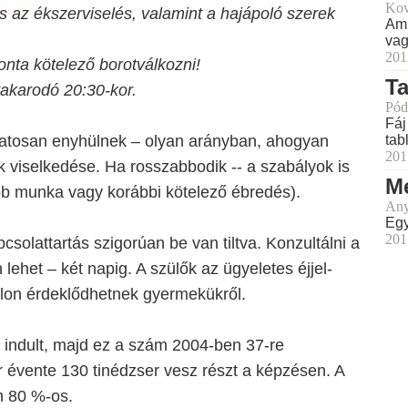
Kov
és az ékszerviselés, valamint a hajápoló szerek
Ami
vag
201
nta kötelező borotválkozni!
Ta
takarodó 20:30-kor.
Pód
Fáj
tabl
atosan enyhülnek – olyan arányban, ahogyan
201
ők viselkedése. Ha rosszabbodik -- a szabályok is
M
öbb munka vagy korábbi kötelező ébredés).
Any
Egy
201
csolattartás szigorúan be van tiltva. Konzultálni a
lehet – két napig. A szülők az ügyeletes éjjel-
alon érdeklődhetnek gyermekükről.
al indult, majd ez a szám 2004-ben 37-re
 évente 130 tinédzser vesz részt a képzésen. A
n 80 %-os.