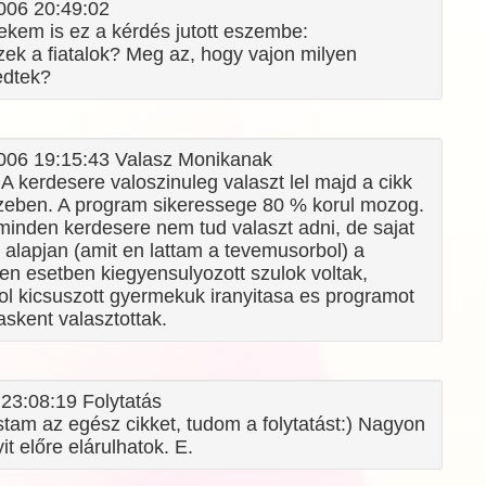
2006 20:49:02
ekem is ez a kérdés jutott eszembe:
ek a fiatalok? Meg az, hogy vajon milyen
edtek?
2006 19:15:43 Valasz Monikanak
 kerdesere valoszinuleg valaszt lel majd a cikk
zeben. A program sikeressege 80 % korul mozog.
minden kerdesere nem tud valaszt adni, de sajat
 alapjan (amit en lattam a tevemusorbol) a
n esetben kiegyensulyozott szulok voltak,
l kicsuszott gyermekuk iranyitasa es programot
skent valasztottak.
 23:08:19 Folytatás
stam az egész cikket, tudom a folytatást:) Nagyon
it előre elárulhatok. E.