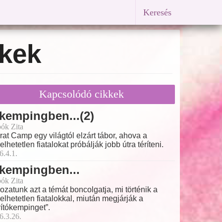
Keresés
ekek
Kapcsolódó cikkek
kempingben...(2)
ók Zita
rat Camp egy világtól elzárt tábor, ahova a
elhetetlen fiatalokat próbálják jobb útra téríteni.
6.4.1.
kempingben...
ók Zita
ozatunk azt a témát boncolgatja, mi történik a
elhetetlen fiatalokkal, miután megjárják a
vítókempinget”.
6.3.26.