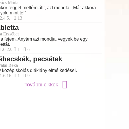
ács Márta
kor reggel mellém állt, azt mondta: „Már akkora
yok, mint te!”
2.4.5.
13
bletta
a Erzsébet
 a fejem. Anyám azt mondja, vegyek be egy
ettát.
1.6.22.
1
6
éhecskék, pecsétek
alai Réka
 középiskolás diáklány elmélkedései.
1.6.16.
1
9
További cikkek