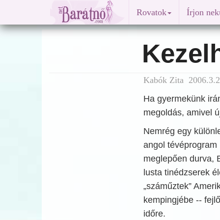
Rovatok
Írjon ne
Kezel
Kabók Zita 2006.3.2
Ha gyermekünk irán
megoldás, amivel új
Nemrég egy különl
angol tévéprogram
meglepően durva, B
lusta tinédzserek él
„száműztek” Amerika
kempingjébe -- fejl
időre.