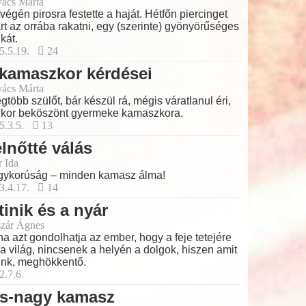
ács Márta
végén pirosra festette a haját. Hétfőn piercinget
rt az orrába rakatni, egy (szerinte) gyönyörűséges
ikát.
5.5.19.
24
kamaszkor kérdései
ács Márta
egtöbb szülőt, bár készül rá, mégis váratlanul éri,
kor beköszönt gyermeke kamaszkora.
5.3.5.
13
lnőtté válás
r Ida
ykorúság – minden kamasz álma!
3.4.17.
14
tinik és a nyár
zár Ágnes
a azt gondolhatja az ember, hogy a feje tetejére
t a világ, nincsenek a helyén a dolgok, hiszen amit
unk, meghökkentő.
2.7.6.
is-nagy kamasz