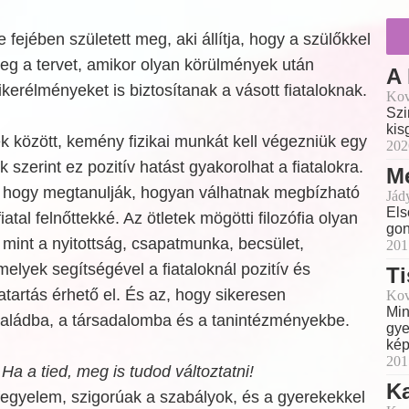
 fejében született meg, aki állítja, hogy a szülőkkel
meg a tervet, amikor olyan körülmények után
A 
ikerélményeket is biztosítanak a vásott fiataloknak.
Kov
Szi
kis
ek között, kemény fizikai munkát kell végezniük egy
202
k szerint ez pozitív hatást gyakorolhat a fiatalokra.
Me
, hogy megtanulják, hogyan válhatnak megbízható
Jád
Els
iatal felnőttekké. Az ötletek mögötti filozófia olyan
gon
 mint a nyitottság, csapatmunka, becsület,
201
melyek segítségével a fiataloknál pozitív és
Ti
artás érhető el. És az, hogy sikeresen
Kov
Min
saládba, a társadalomba és a tanintézményekbe.
gye
kép
201
:
Ha a tied, meg is tudod változtatni!
Ka
fegyelem, szigorúak a szabályok, és a gyerekekkel