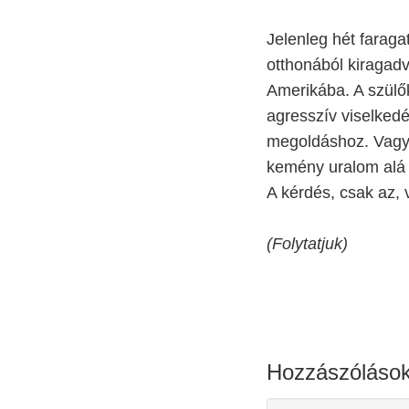
Jelenleg hét faragat
otthonából kiragadv
Amerikába. A szülők
agresszív viselked
megoldáshoz. Vagyis
kemény uralom alá 
A kérdés, csak az,
(Folytatjuk)
Hozzászóláso