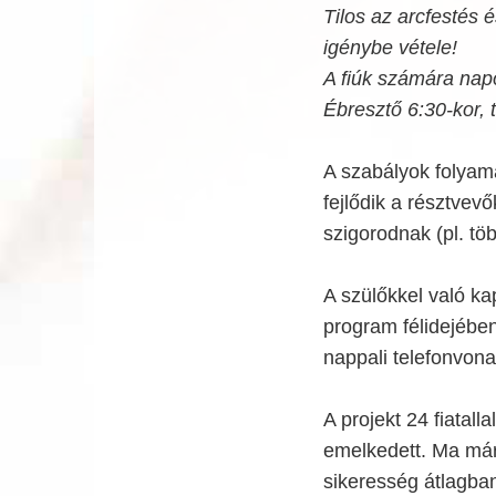
Tilos az arcfestés 
igénybe vétele!
A fiúk számára napo
Ébresztő 6:30-kor, 
A szabályok folyam
fejlődik a résztvev
szigorodnak (pl. t
A szülőkkel való kap
program félidejében 
nappali telefonvon
A projekt 24 fiatall
emelkedett. Ma már
sikeresség átlagba