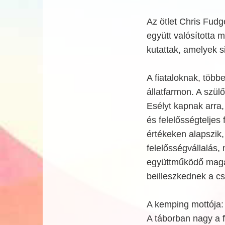
Az ötlet Chris Fudge
együtt valósította 
kutattak, amelyek s
A fiataloknak, több
állatfarmon. A szülő
Esélyt kapnak arra
és felelősségteljes f
értékeken alapszik,
felelősségvállalás, 
együttműködő magat
beilleszkednek a c
A kemping mottója
A táborban nagy a 