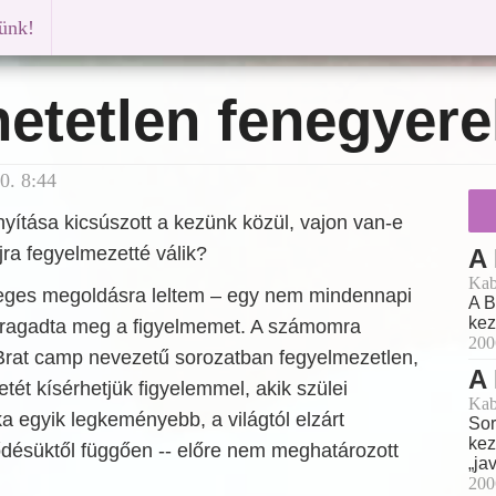
künk!
hetetlen fenegyer
0. 8:44
yítása kicsúszott a kezünk közül, vajon van-e
ra fegyelmezetté válik?
A 
Kab
eges megoldásra leltem – egy nem mindennapi
A B
kez
 ragadta meg a figyelmemet. A számomra
200
rat camp nevezetű sorozatban fegyelmezetlen,
A 
etét kísérhetjük figyelemmel, akik szülei
Kab
 egyik legkeményebb, a világtól elzárt
Sor
kez
ődésüktől függően -- előre nem meghatározott
„ja
200