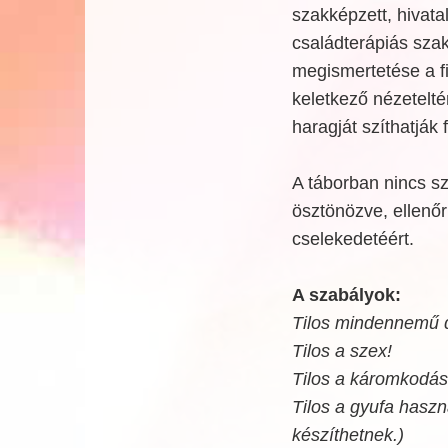
szakképzett, hivata
családterápiás sza
megismertetése a fi
keletkező nézetelté
haragját szíthatják f
A táborban nincs sza
ösztönözve, ellenőr
cselekedetéért.
A szabályok:
Tilos mindennemű d
Tilos a szex!
Tilos a káromkodás 
Tilos a gyufa haszn
készíthetnek.)