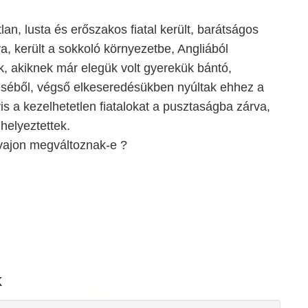
lan, lusta és erőszakos fiatal került, barátságos
a, került a sokkoló környezetbe, Angliából
, akiknek már elegük volt gyerekük bántó,
éséből, végső elkeseredésükben nyúltak ehhez a
 a kezelhetetlen fiatalokat a pusztaságba zárva,
helyeztettek.
 vajon megváltoznak-e ?
k