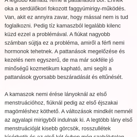
oka a serdülőkori fokozott faggyúmirigy-működés.
Van, akit ez annyira zavar, hogy mással nem is tud
foglalkozni. Pedig tíz kamaszból legalább kilenc
küzd ezzel a problémával. A fiúkat nagyobb
számban sújtja ez a probléma, amiről a férfi nemi
hormonok tehetnek. A pattanások megelőzése és
kezelés nem egyszerű, de ma már sokféle jó
minőségű kozmetikum kapható, ami segíti a
pattanások gyorsabb beszáradását és eltűnését.
A kamaszok nemi érése lányoknál az első
menstruációhoz, fiúknál pedig az első éjszakai
magömléshez köthető. A változások mindkét nemnél
az agyalapi mirigyből indulnak ki. A legtöbb lány első
menstruációját kisebb görcsök, rosszullétek
kísérhetik és az első két évben még szabálytalan