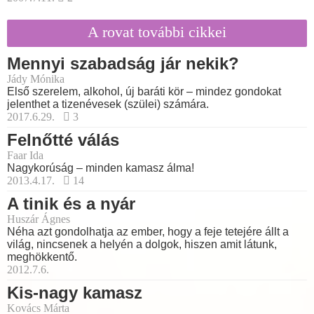
A rovat további cikkei
Mennyi szabadság jár nekik?
Jády Mónika
Első szerelem, alkohol, új baráti kör – mindez gondokat
jelenthet a tizenévesek (szülei) számára.
2017.6.29.
3
Felnőtté válás
Faar Ida
Nagykorúság – minden kamasz álma!
2013.4.17.
14
A tinik és a nyár
Huszár Ágnes
Néha azt gondolhatja az ember, hogy a feje tetejére állt a
világ, nincsenek a helyén a dolgok, hiszen amit látunk,
meghökkentő.
2012.7.6.
Kis-nagy kamasz
Kovács Márta