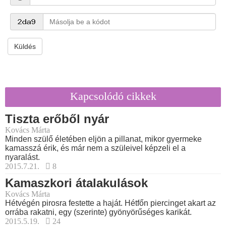
Küldés
Kapcsolódó cikkek
Tiszta erőből nyár
Kovács Márta
Minden szülő életében eljön a pillanat, mikor gyermeke
kamasszá érik, és már nem a szüleivel képzeli el a
nyaralást.
2015.7.21.
8
Kamaszkori átalakulások
Kovács Márta
Hétvégén pirosra festette a haját. Hétfőn piercinget akart az
orrába rakatni, egy (szerinte) gyönyörűséges karikát.
2015.5.19.
24