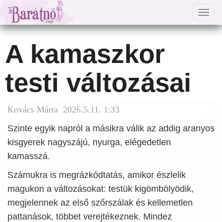
Togg
navig
A kamaszkor
testi változásai
Kovács Márta 2026.5.11. 1:33
Szinte egyik napról a másikra válik az addig aranyos
kisgyerek nagyszájú, nyurga, elégedetlen
kamasszá.
Számukra is megrázkódtatás, amikor észlelik
magukon a változásokat: testük kigömbölyödik,
megjelennek az első szőrszálak és kellemetlen
pattanások, többet verejtékeznek. Mindez