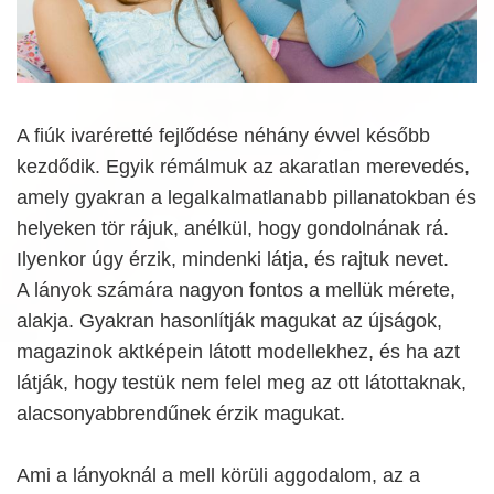
A fiúk ivaréretté fejlődése néhány évvel később
kezdődik. Egyik rémálmuk az akaratlan merevedés,
amely gyakran a legalkalmatlanabb pillanatokban és
helyeken tör rájuk, anélkül, hogy gondolnának rá.
Ilyenkor úgy érzik, mindenki látja, és rajtuk nevet.
A lányok számára nagyon fontos a mellük mérete,
alakja. Gyakran hasonlítják magukat az újságok,
magazinok aktképein látott modellekhez, és ha azt
látják, hogy testük nem felel meg az ott látottaknak,
alacsonyabbrendűnek érzik magukat.
Ami a lányoknál a mell körüli aggodalom, az a