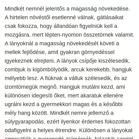
Mindkét nemnél jelentős a magasság növekedése.
A hirtelen növéstől esetlenné válnak, gátlásaikat
csak fokozza, hogy állandóan figyelniük kell a
mozgásra, mert lépten-nyomon összetörnek valamit.
A lányoknál a magasság növekedését követi a
mellek fejlődése, amit gyakran görnyedéssel
igyekeznek elrejteni. A lányok csípője kiszélesedik,
combjuk is kigömbölyödik, arcuk kerekebb, hangjuk
mélyebb lesz. A fiúknak a válluk szélesedik, és az
izomtömegük megnő. Hangjuk mutálni kezd, ami
különösen idegesíti őket, mert akaratuk ellenére
ugrálni kezd a gyermekkori magas és a későbbi
mély hang között. Mindkét nemre jellemző a
súlygyarapodás, ezért ilyenkor érdemes fokozottan
odafigyelni a helyes étrendre. Különösen a lányokat
aggasztják a gyarapodó zsírpárnák. Nézetük szerint