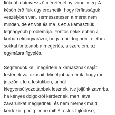
fiúknál a hímvessző méreténél nyilvánul meg. A
későn érő fiúk úgy érezhetik, hogy férfiasságuk
veszélyben van. Természetesen a méret nem
minden, de ez volt és ma is ez a kamaszfiúk
legnagyobb problémája. Fontos nekik ebben a
korban elmagyarázni, hogy a boldog nemi élethez
sokkal fontosabb a megértés, a szerelem, az
egymásra figyelés.
Segítenünk kell megérteni a kamasznak saját
testének változásait. Minél jobban értik, hogy mi
játszódik le a testükben, annál
kiegyensúlyozottabbak lesznek. Ne jöjjünk zavarba,
ha kényes dolgokról kérdeznek, mert látva
zavarunkat megijednek, és nem mernek majd
kérdezni, pedig lenne mit! A testük fejlődése,