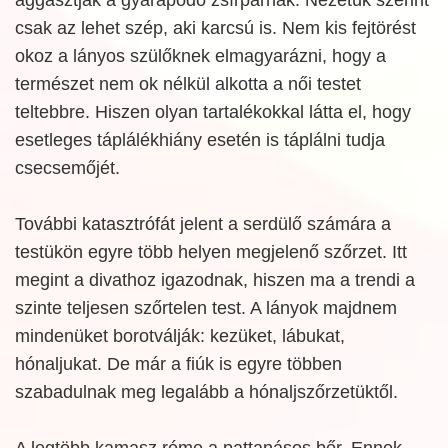
csak az lehet szép, aki karcsú is. Nem kis fejtörést
okoz a lányos szülőknek elmagyarázni, hogy a
természet nem ok nélkül alkotta a női testet
teltebbre. Hiszen olyan tartalékokkal látta el, hogy
esetleges táplálékhiány esetén is táplálni tudja
csecsemőjét.
További katasztrófát jelent a serdülő számára a
testükön egyre több helyen megjelenő szőrzet. Itt
megint a divathoz igazodnak, hiszen ma a trendi a
szinte teljesen szőrtelen test. A lányok majdnem
mindenüket borotválják: kezüket, lábukat,
hónaljukat. De már a fiúk is egyre többen
szabadulnak meg legalább a hónaljszőrzetüktől.
A legtöbb kamasz réme a pattanásos bőr. Ennek