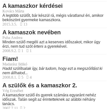
A kamaszkor kérdései
Kovács Márta
A legtöbb szülőt, bár készül rá, mégis váratlanul éri, amikor
beköszönt gyermeke kamaszkora.
2015.3.5.
13
A kamaszok nevében
Puha Andrea
Minden szülő megéli azt a keserves időszakot, mikor úgy
érzi, nem tud szót érteni a gyerekével.
2008.9.2.
1
1
Fiam!
Madarász Ildikó
Hadd szólítsalak így, bár tudom, hogy ezt a megszólítást ki
nem állhatod...
2008.8.1.
5
4
A szülők és a kamaszkor 2.
Vég Erzsébet
A kamaszkor szülő és gyerek számára egyaránt nehéz
időszak. Talán segít az érintetteknek az alábbi néhány
tanács.
2007.7.11.
2