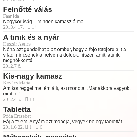
Felnőtté válás
Faar Ida
Nagykorúság – minden kamasz álma!
2013.4.17.
14
A tinik és a nyár
Huszár Ágnes
Néha azt gondolhatja az ember, hogy a feje tetejére állt a
világ, nincsenek a helyén a dolgok, hiszen amit látunk,
meghökkentő.
2012.7.6.
Kis-nagy kamasz
Kovács Márta
Amikor reggel mellém állt, azt mondta: „Már akkora vagyok,
mint te!”
2012.4.5.
13
Tabletta
Póda Erzsébet
Fáj a fejem. Anyám azt mondja, vegyek be egy tablettát.
2011.6.22.
1
6