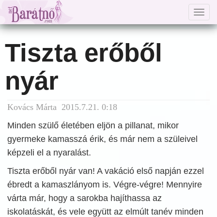
Togg
navig
Tiszta erőből
nyár
Kovács Márta 2015.7.21. 0:18
Minden szülő életében eljön a pillanat, mikor
gyermeke kamasszá érik, és már nem a szüleivel
képzeli el a nyaralást.
Tiszta erőből nyár van! A vakáció első napján ezzel
ébredt a kamaszlányom is. Végre-végre! Mennyire
várta már, hogy a sarokba hajíthassa az
iskolatáskát, és vele együtt az elmúlt tanév minden