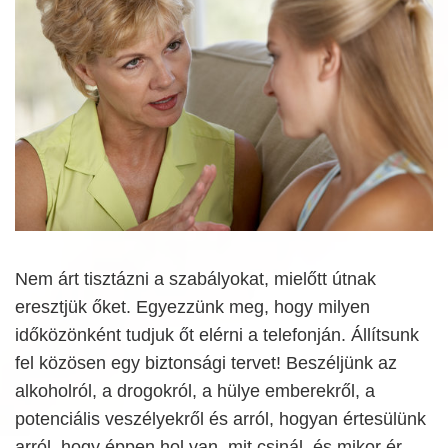
Nem árt tisztázni a szabályokat, mielőtt útnak
eresztjük őket. Egyezzünk meg, hogy milyen
időközönként tudjuk őt elérni a telefonján. Állítsunk
fel közösen egy biztonsági tervet! Beszéljünk az
alkoholról, a drogokról, a hülye emberekről, a
potenciális veszélyekről és arról, hogyan értesülünk
arról, hogy éppen hol van, mit csinál, és mikor ér