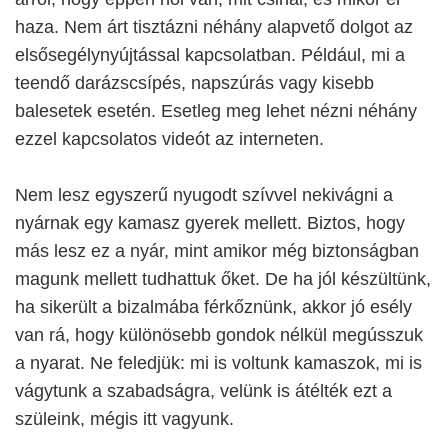
haza. Nem árt tisztázni néhány alapvető dolgot az
elsősegélynyújtással kapcsolatban. Például, mi a
teendő darázscsípés, napszúrás vagy kisebb
balesetek esetén. Esetleg meg lehet nézni néhány
ezzel kapcsolatos videót az interneten.
Nem lesz egyszerű nyugodt szívvel nekivágni a
nyárnak egy kamasz gyerek mellett. Biztos, hogy
más lesz ez a nyár, mint amikor még biztonságban
magunk mellett tudhattuk őket. De ha jól készültünk,
ha sikerült a bizalmába férkőznünk, akkor jó esély
van rá, hogy különösebb gondok nélkül megússzuk
a nyarat. Ne feledjük: mi is voltunk kamaszok, mi is
vágytunk a szabadságra, velünk is átélték ezt a
szüleink, mégis itt vagyunk.