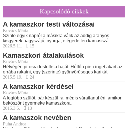
Kapcsolódó cikkek
A kamaszkor testi változásai
Kovács Márta
Szinte egyik napról a másikra válik az addig aranyos
kisgyerek nagyszájú, nyurga, elégedetlen kamasszá.
2026.5.11.
15
Kamaszkori átalakulások
Kovács Márta
Hétvégén pirosra festette a haját. Hétfőn piercinget akart az
orrába rakatni, egy (szerinte) gyönyörűséges karikát.
2015.5.19.
24
A kamaszkor kérdései
Kovács Márta
A legtöbb szülőt, bár készül rá, mégis váratlanul éri, amikor
beköszönt gyermeke kamaszkora.
2015.3.5.
13
A kamaszok nevében
Puha Andrea