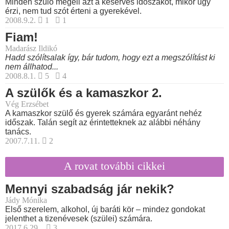
Minden szülő megéli azt a keserves időszakot, mikor úgy
érzi, nem tud szót érteni a gyerekével.
2008.9.2.
1
1
Fiam!
Madarász Ildikó
Hadd szólítsalak így, bár tudom, hogy ezt a megszólítást ki
nem állhatod...
2008.8.1.
5
4
A szülők és a kamaszkor 2.
Vég Erzsébet
A kamaszkor szülő és gyerek számára egyaránt nehéz
időszak. Talán segít az érintetteknek az alábbi néhány
tanács.
2007.7.11.
2
A rovat további cikkei
Mennyi szabadság jár nekik?
Jády Mónika
Első szerelem, alkohol, új baráti kör – mindez gondokat
jelenthet a tizenévesek (szülei) számára.
2017.6.29.
3