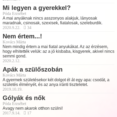
Mi legyen a gyerekkel?
Póda Erzsébet
A mai anyáknak nincs asszonyos alakjuk, lányosak
maradnak, csinosak, szexisek, fiatalosak, szeleburdik.
2020.9.22.
34
Nem értem...!
Kovács Márta
Nem mindig értem a mai fiatal anyukákat. Az az érzésem,
hogy elhitették velük: az a jó kisbaba, kisgyerek, akivel nincs
semmi gond.
2020.2.12.
Apák a szülőszobán
Kovács Márta
A gyermek születésekor két dolgot él át egy apa: csodát, a
születés élményét, és az anya iránti tiszteletet.
2019.10.19.
Gólyák és nők
Póda Erzsébet
Avagy nem akarok otthon szülni!
2017.9.14.
17