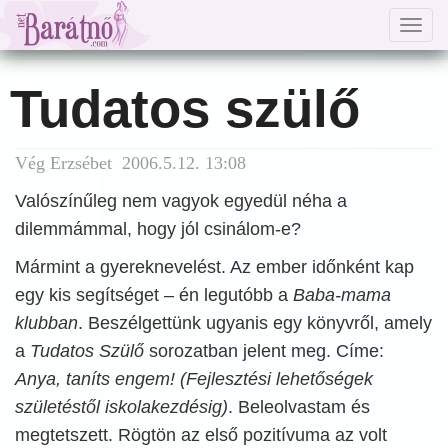
Togg
navig
Tudatos szülő
Vég Erzsébet 2006.5.12. 13:08
Valószínűleg nem vagyok egyedül néha a
dilemmámmal, hogy jól csinálom-e?
Mármint a gyereknevelést. Az ember időnként kap
egy kis segítséget – én legutóbb a
Baba-mama
klubban
. Beszélgettünk ugyanis egy könyvről, amely
a
Tudatos Szülő
sorozatban jelent meg. Címe:
Anya, taníts engem! (Fejlesztési lehetőségek
születéstől iskolakezdésig)
. Beleolvastam és
megtetszett. Rögtön az első pozitívuma az volt