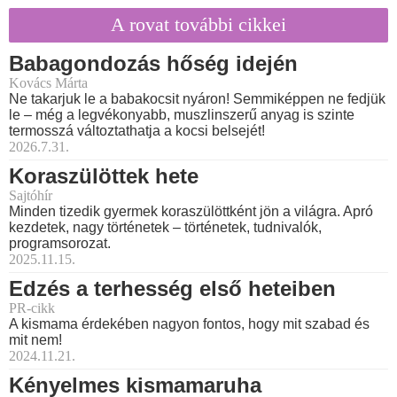
A rovat további cikkei
Babagondozás hőség idején
Kovács Márta
Ne takarjuk le a babakocsit nyáron! Semmiképpen ne fedjük
le – még a legvékonyabb, muszlinszerű anyag is szinte
termosszá változtathatja a kocsi belsejét!
2026.7.31.
Koraszülöttek hete
Sajtóhír
Minden tizedik gyermek koraszülöttként jön a világra. Apró
kezdetek, nagy történetek – történetek, tudnivalók,
programsorozat.
2025.11.15.
Edzés a terhesség első heteiben
PR-cikk
A kismama érdekében nagyon fontos, hogy mit szabad és
mit nem!
2024.11.21.
Kényelmes kismamaruha