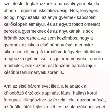
születéstől foglalkozzunk a babával/gyermekekkel
otthon – egészen iskolakezdésig. Nos, lényeges
dolog, hogy ezáltal az anya-gyermek kapcsolat
kellőképpen elmélyül, és az együtt töltött önfeledt
percek a gyermeknek és az anyukának is sok
örömöt szereznek. Az sem közömbös, hogy a
gyermek az iskola első néhány évét mennyire
sikeresen éli meg. A törődés/odafigyelés általában
meghozza gyümölcsét, és jó eredményeket érnek el
a nebulók, ezek aztán ösztönzően hatnak rájuk
későbbi tanulmányaik során is.
Ami az első három évet illeti, a feladatok a
különböző érzékek (tapintás, látás, hallás) körül
forognak. Kiegészítve az érzelmi élet gazdagodását,
az önálló játék fejlesztését, és az utánzóképességet