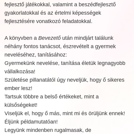
fejlesztő játékokkal, valamint a beszédfejlesztő
gyakorlatokkal és az értelmi képességek
fejlesztésére vonatkozó feladatokkal.
A könyvben a
Bevezető
után mindjárt találunk
néhány fontos tanácsot, észrevételt a gyermek
neveléséhez, tanításához:
Gyermekünk nevelése, tanítása életük legnagyobb
vállalkozása!
Születése pillanatától úgy neveljük, hogy ő sikeres
ember lesz!
Tartsuk többre a belső értékeket, mint a
külsőségeket!
Viseljük el, hogy ő más, mint mi és örüljünk ennek!
Éljünk példamutatóan!
Legyünk mindenben rugalmasak, de