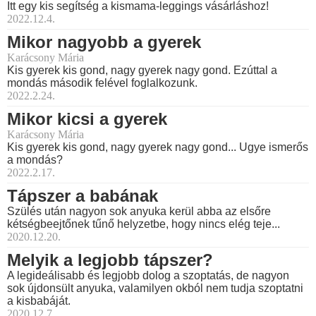
Itt egy kis segítség a kismama-leggings vásárláshoz!
2022.12.4.
Mikor nagyobb a gyerek
Karácsony Mária
Kis gyerek kis gond, nagy gyerek nagy gond. Ezúttal a
mondás második felével foglalkozunk.
2022.2.24.
Mikor kicsi a gyerek
Karácsony Mária
Kis gyerek kis gond, nagy gyerek nagy gond... Ugye ismerős
a mondás?
2022.2.17.
Tápszer a babának
Szülés után nagyon sok anyuka kerül abba az elsőre
kétségbeejtőnek tűnő helyzetbe, hogy nincs elég teje...
2020.12.20.
Melyik a legjobb tápszer?
A legideálisabb és legjobb dolog a szoptatás, de nagyon
sok újdonsült anyuka, valamilyen okból nem tudja szoptatni
a kisbabáját.
2020.12.7.