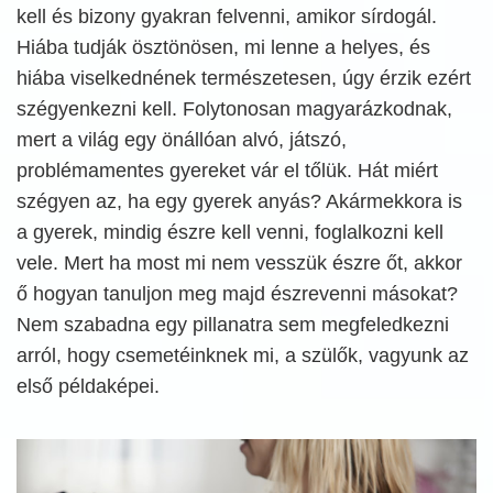
kell és bizony gyakran felvenni, amikor sírdogál.
Hiába tudják ösztönösen, mi lenne a helyes, és
hiába viselkednének természetesen, úgy érzik ezért
szégyenkezni kell. Folytonosan magyarázkodnak,
mert a világ egy önállóan alvó, játszó,
problémamentes gyereket vár el tőlük. Hát miért
szégyen az, ha egy gyerek anyás? Akármekkora is
a gyerek, mindig észre kell venni, foglalkozni kell
vele. Mert ha most mi nem vesszük észre őt, akkor
ő hogyan tanuljon meg majd észrevenni másokat?
Nem szabadna egy pillanatra sem megfeledkezni
arról, hogy csemetéinknek mi, a szülők, vagyunk az
első példaképei.