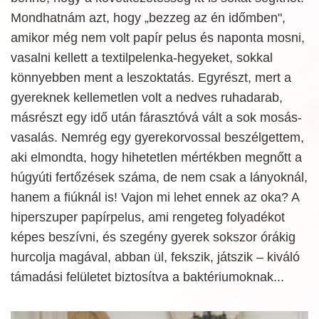
Mondhatnám azt, hogy „bezzeg az én időmben",
amikor még nem volt papír pelus és naponta mosni,
vasalni kellett a textilpelenka-hegyeket, sokkal
könnyebben ment a leszoktatás. Egyrészt, mert a
gyereknek kellemetlen volt a nedves ruhadarab,
másrészt egy idő után fárasztóvá vált a sok mosás-
vasalás. Nemrég egy gyerekorvossal beszélgettem,
aki elmondta, hogy hihetetlen mértékben megnőtt a
húgyúti fertőzések száma, de nem csak a lányoknál,
hanem a fiúknál is! Vajon mi lehet ennek az oka? A
hiperszuper papírpelus, ami rengeteg folyadékot
képes beszívni, és szegény gyerek sokszor órákig
hurcolja magával, abban ül, fekszik, játszik – kiváló
támadási felületet biztosítva a baktériumoknak...