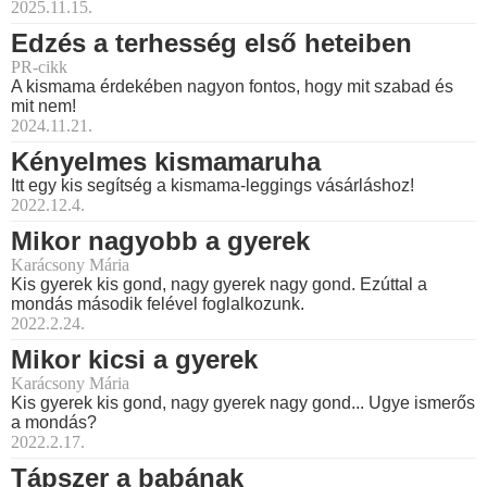
2025.11.15.
Edzés a terhesség első heteiben
PR-cikk
A kismama érdekében nagyon fontos, hogy mit szabad és
mit nem!
2024.11.21.
Kényelmes kismamaruha
Itt egy kis segítség a kismama-leggings vásárláshoz!
2022.12.4.
Mikor nagyobb a gyerek
Karácsony Mária
Kis gyerek kis gond, nagy gyerek nagy gond. Ezúttal a
mondás második felével foglalkozunk.
2022.2.24.
Mikor kicsi a gyerek
Karácsony Mária
Kis gyerek kis gond, nagy gyerek nagy gond... Ugye ismerős
a mondás?
2022.2.17.
Tápszer a babának