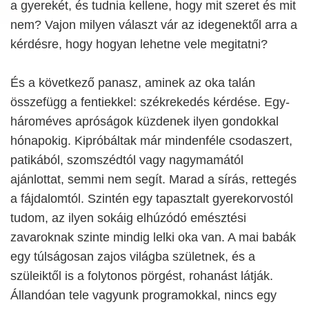
a gyerekét, és tudnia kellene, hogy mit szeret és mit
nem? Vajon milyen választ vár az idegenektől arra a
kérdésre, hogy hogyan lehetne vele megitatni?
És a következő panasz, aminek az oka talán
összefügg a fentiekkel: székrekedés kérdése. Egy-
hároméves apróságok küzdenek ilyen gondokkal
hónapokig. Kipróbáltak már mindenféle csodaszert,
patikából, szomszédtól vagy nagymamától
ajánlottat, semmi nem segít. Marad a sírás, rettegés
a fájdalomtól. Szintén egy tapasztalt gyerekorvostól
tudom, az ilyen sokáig elhúzódó emésztési
zavaroknak szinte mindig lelki oka van. A mai babák
egy túlságosan zajos világba születnek, és a
szüleiktől is a folytonos pörgést, rohanást látják.
Állandóan tele vagyunk programokkal, nincs egy