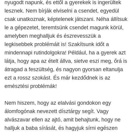
nyugodt napunk, és ettől a gyerekek is ingerültek
lesznek. Nem bírják elviselni a csendet, egyedül
csak unatkoznak, képtelenek játszani. Néha állítsuk
le a gépezetet, teremtsünk csendet magunk körül,
amelyben meghalljuk és észrevesszük a
legkisebbek problémáit is! Szakítsunk időt a
mindennapi rutindolgokra! Például, ha a gyerek azt
látja, hogy apa az ételt állva, sietve eszi meg, őrá is
átragad a feszültség, és nagyon gyorsan eltanulja
ezt a rossz szokást. És már kezdődnek is az
emésztési problémák!
Nem hiszem, hogy az elalvási gondokon egy
álomfogónak nevezett dísztárgy segít. Vagy
alvászavar ellen az ajtó, amit behajtunk, hogy ne
halljuk a baba sírását, és hagyjuk sírni egészen