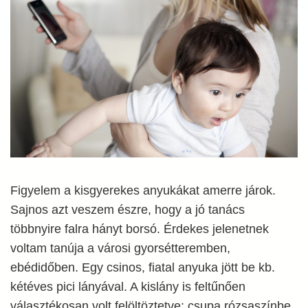
Figyelem a kisgyerekes anyukákat amerre járok.
Sajnos azt veszem észre, hogy a jó tanács
többnyire falra hányt borsó. Érdekes jelenetnek
voltam tanúja a városi gyorsétteremben,
ebédidőben. Egy csinos, fiatal anyuka jött be kb.
kétéves pici lányával. A kislány is feltűnően
választékosan volt felöltöztetve: csupa rózsaszínbe