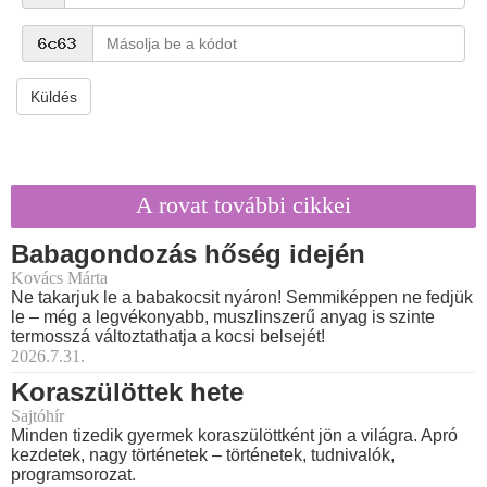
Küldés
A rovat további cikkei
Babagondozás hőség idején
Kovács Márta
Ne takarjuk le a babakocsit nyáron! Semmiképpen ne fedjük
le – még a legvékonyabb, muszlinszerű anyag is szinte
termosszá változtathatja a kocsi belsejét!
2026.7.31.
Koraszülöttek hete
Sajtóhír
Minden tizedik gyermek koraszülöttként jön a világra. Apró
kezdetek, nagy történetek – történetek, tudnivalók,
programsorozat.