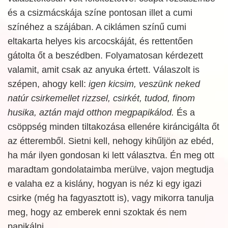
és a csizmácskája színe pontosan illet a cumi
színéhez a szájában. A ciklámen színű cumi
eltakarta helyes kis arcocskáját, és rettentően
gátolta őt a beszédben. Folyamatosan kérdezett
valamit, amit csak az anyuka értett. Válaszolt is
szépen, ahogy kell:
igen kicsim, veszünk neked
natúr csirkemellet rizzsel, csirkét, tudod, finom
husika, aztán majd otthon megpapikálod.
És a
csöppség minden tiltakozása ellenére kiráncigálta őt
az étteremből. Sietni kell, nehogy kihűljön az ebéd,
ha már ilyen gondosan ki lett választva. Én meg ott
maradtam gondolataimba merülve, vajon megtudja
e valaha ez a kislány, hogyan is néz ki egy igazi
csirke (még ha fagyasztott is), vagy mikorra tanulja
meg, hogy az emberek enni szoktak és nem
papikálni...