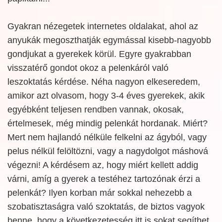
Gyakran nézegetek internetes oldalakat, ahol az
anyukák megoszthatják egymással kisebb-nagyobb
gondjukat a gyerekek körül. Egyre gyakrabban
visszatérő gondot okoz a pelenkáról való
leszoktatás kérdése. Néha nagyon elkeseredem,
amikor azt olvasom, hogy 3-4 éves gyerekek, akik
egyébként teljesen rendben vannak, okosak,
értelmesek, még mindig pelenkát hordanak. Miért?
Mert nem hajlandó nélküle felkelni az ágyból, vagy
pelus nélkül felöltözni, vagy a nagydolgot máshová
végezni! A kérdésem az, hogy miért kellett addig
várni, amíg a gyerek a testéhez tartozónak érzi a
pelenkát? Ilyen korban már sokkal nehezebb a
szobatisztaságra való szoktatás, de biztos vagyok
benne, hogy a következetesség itt is sokat segíthet.