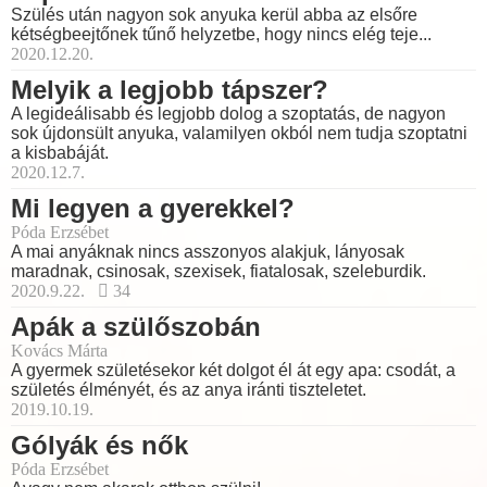
Szülés után nagyon sok anyuka kerül abba az elsőre
kétségbeejtőnek tűnő helyzetbe, hogy nincs elég teje...
2020.12.20.
Melyik a legjobb tápszer?
A legideálisabb és legjobb dolog a szoptatás, de nagyon
sok újdonsült anyuka, valamilyen okból nem tudja szoptatni
a kisbabáját.
2020.12.7.
Mi legyen a gyerekkel?
Póda Erzsébet
A mai anyáknak nincs asszonyos alakjuk, lányosak
maradnak, csinosak, szexisek, fiatalosak, szeleburdik.
2020.9.22.
34
Apák a szülőszobán
Kovács Márta
A gyermek születésekor két dolgot él át egy apa: csodát, a
születés élményét, és az anya iránti tiszteletet.
2019.10.19.
Gólyák és nők
Póda Erzsébet