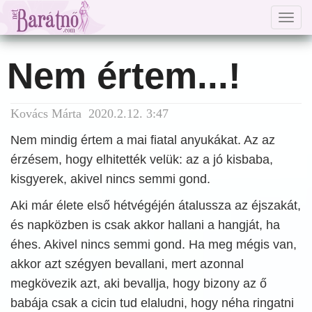
Togg
navig
Nem értem...!
Kovács Márta 2020.2.12. 3:47
Nem mindig értem a mai fiatal anyukákat. Az az
érzésem, hogy elhitették velük: az a jó kisbaba,
kisgyerek, akivel nincs semmi gond.
Aki már élete első hétvégéjén átalussza az éjszakát,
és napközben is csak akkor hallani a hangját, ha
éhes. Akivel nincs semmi gond. Ha meg mégis van,
akkor azt szégyen bevallani, mert azonnal
megkövezik azt, aki bevallja, hogy bizony az ő
babája csak a cicin tud elaludni, hogy néha ringatni