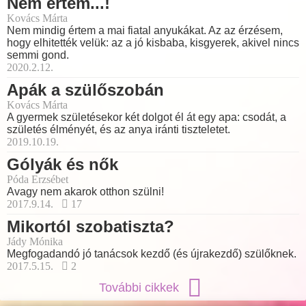
Nem értem...!
Kovács Márta
Nem mindig értem a mai fiatal anyukákat. Az az érzésem,
hogy elhitették velük: az a jó kisbaba, kisgyerek, akivel nincs
semmi gond.
2020.2.12.
Apák a szülőszobán
Kovács Márta
A gyermek születésekor két dolgot él át egy apa: csodát, a
születés élményét, és az anya iránti tiszteletet.
2019.10.19.
Gólyák és nők
Póda Erzsébet
Avagy nem akarok otthon szülni!
2017.9.14.
17
Mikortól szobatiszta?
Jády Mónika
Megfogadandó jó tanácsok kezdő (és újrakezdő) szülőknek.
2017.5.15.
2
További cikkek