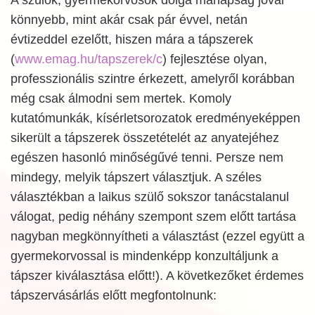
könnyebb, mint akár csak pár évvel, netán
évtizeddel ezelőtt, hiszen mára a tápszerek
(
www.emag.hu/tapszerek/c
) fejlesztése olyan,
professzionális szintre érkezett, amelyről korábban
még csak álmodni sem mertek. Komoly
kutatómunkák, kísérletsorozatok eredményeképpen
sikerült a tápszerek összetételét az anyatejéhez
egészen hasonló minőségűvé tenni. Persze nem
mindegy, melyik tápszert választjuk. A széles
választékban a laikus szülő sokszor tanácstalanul
válogat, pedig néhány szempont szem előtt tartása
nagyban megkönnyítheti a választást (ezzel együtt a
gyermekorvossal is mindenképp konzultáljunk a
tápszer kiválasztása előtt!). A következőket érdemes
tápszervásárlás előtt megfontolnunk: