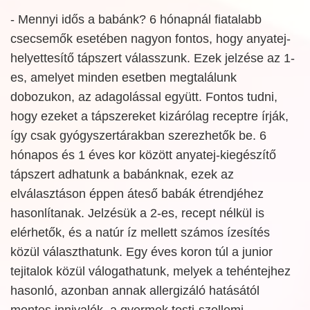
- Mennyi idős a babánk? 6 hónapnál fiatalabb
csecsemők esetében nagyon fontos, hogy anyatej-
helyettesítő tápszert válasszunk. Ezek jelzése az 1-
es, amelyet minden esetben megtalálunk
dobozukon, az adagolással együtt. Fontos tudni,
hogy ezeket a tápszereket kizárólag receptre írják,
így csak gyógyszertárakban szerezhetők be. 6
hónapos és 1 éves kor között anyatej-kiegészítő
tápszert adhatunk a babánknak, ezek az
elválasztáson éppen áteső babák étrendjéhez
hasonlítanak. Jelzésük a 2-es, recept nélkül is
elérhetők, és a natúr íz mellett számos ízesítés
közül választhatunk. Egy éves koron túl a junior
tejitalok közül válogathatunk, melyek a tehéntejhez
hasonló, azonban annak allergizáló hatásától
mentes innivalók, a gyermek testi-szellemi