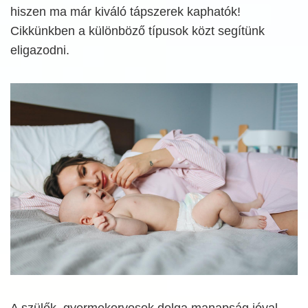
hiszen ma már kiváló tápszerek kaphatók!
Cikkünkben a különböző típusok közt segítünk
eligazodni.
A szülők, gyermekorvosok dolga manapság jóval