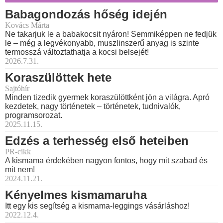
Babagondozás hőség idején
Kovács Márta
Ne takarjuk le a babakocsit nyáron! Semmiképpen ne fedjük
le – még a legvékonyabb, muszlinszerű anyag is szinte
termosszá változtathatja a kocsi belsejét!
2026.7.31.
Koraszülöttek hete
Sajtóhír
Minden tizedik gyermek koraszülöttként jön a világra. Apró
kezdetek, nagy történetek – történetek, tudnivalók,
programsorozat.
2025.11.15.
Edzés a terhesség első heteiben
PR-cikk
A kismama érdekében nagyon fontos, hogy mit szabad és
mit nem!
2024.11.21.
Kényelmes kismamaruha
Itt egy kis segítség a kismama-leggings vásárláshoz!
2022.12.4.