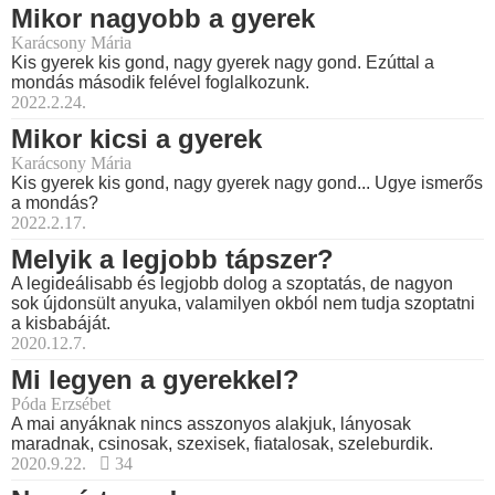
Mikor nagyobb a gyerek
Karácsony Mária
Kis gyerek kis gond, nagy gyerek nagy gond. Ezúttal a
mondás második felével foglalkozunk.
2022.2.24.
Mikor kicsi a gyerek
Karácsony Mária
Kis gyerek kis gond, nagy gyerek nagy gond... Ugye ismerős
a mondás?
2022.2.17.
Melyik a legjobb tápszer?
A legideálisabb és legjobb dolog a szoptatás, de nagyon
sok újdonsült anyuka, valamilyen okból nem tudja szoptatni
a kisbabáját.
2020.12.7.
Mi legyen a gyerekkel?
Póda Erzsébet
A mai anyáknak nincs asszonyos alakjuk, lányosak
maradnak, csinosak, szexisek, fiatalosak, szeleburdik.
2020.9.22.
34