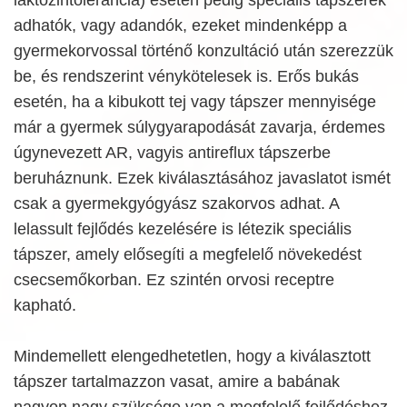
adhatók, vagy adandók, ezeket mindenképp a
gyermekorvossal történő konzultáció után szerezzük
be, és rendszerint vénykötelesek is. Erős bukás
esetén, ha a kibukott tej vagy tápszer mennyisége
már a gyermek súlygyarapodását zavarja, érdemes
úgynevezett AR, vagyis antireflux tápszerbe
beruháznunk. Ezek kiválasztásához javaslatot ismét
csak a gyermekgyógyász szakorvos adhat. A
lelassult fejlődés kezelésére is létezik speciális
tápszer, amely elősegíti a megfelelő növekedést
csecsemőkorban. Ez szintén orvosi receptre
kapható.
Mindemellett elengedhetetlen, hogy a kiválasztott
tápszer tartalmazzon vasat, amire a babának
nagyon nagy szüksége van a megfelelő fejlődéshez.