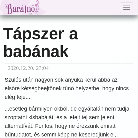
Togg
navig
Tápszer a
babának
2020.12.20. 23:04
Szülés után nagyon sok anyuka kerül abba az
elsőre kétségbeejtőnek tűnő helyzetbe, hogy nincs
elég teje...
...esetleg bármilyen okból, de egyáltalán nem tudja
szoptatni kisbabáját, és a lefejt tej sem jelent
alternatívát. Fontos, hogy ne érezzünk emiatt
bűntudatot, és semmiképp ne keseredjünk el,