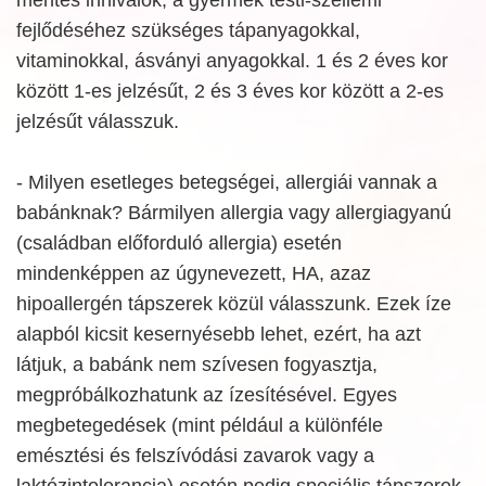
fejlődéséhez szükséges tápanyagokkal,
vitaminokkal, ásványi anyagokkal. 1 és 2 éves kor
között 1-es jelzésűt, 2 és 3 éves kor között a 2-es
jelzésűt válasszuk.
- Milyen esetleges betegségei, allergiái vannak a
babánknak? Bármilyen allergia vagy allergiagyanú
(családban előforduló allergia) esetén
mindenképpen az úgynevezett, HA, azaz
hipoallergén tápszerek közül válasszunk. Ezek íze
alapból kicsit kesernyésebb lehet, ezért, ha azt
látjuk, a babánk nem szívesen fogyasztja,
megpróbálkozhatunk az ízesítésével. Egyes
megbetegedések (mint például a különféle
emésztési és felszívódási zavarok vagy a
laktózintolerancia) esetén pedig speciális tápszerek