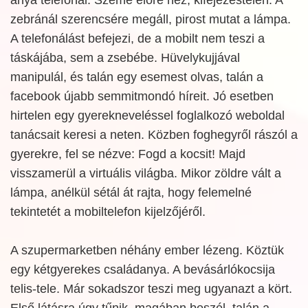
zebránál szerencsére megáll, pirost mutat a lámpa.
A telefonálást befejezi, de a mobilt nem teszi a
táskájába, sem a zsebébe. Hüvelykujjával
manipulál, és talán egy esemest olvas, talán a
facebook újabb semmitmondó híreit. Jó esetben
hirtelen egy gyerekneveléssel foglalkozó weboldal
tanácsait keresi a neten. Közben foghegyről rászól a
gyerekre, fel se nézve: Fogd a kocsit! Majd
visszamerül a virtuális világba. Mikor zöldre vált a
lámpa, anélkül sétál át rajta, hogy felemelné
tekintetét a mobiltelefon kijelzőjéről.
A szupermarketben néhány ember lézeng. Köztük
egy kétgyerekes családanya. A bevásárlókocsija
telis-tele. Már sokadszor teszi meg ugyanazt a kört.
Első látásra úgy tűnik, magában beszél, talán a