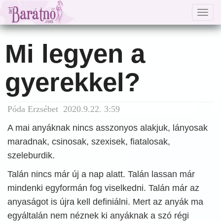
Togg
navig
Mi legyen a
gyerekkel?
Póda Erzsébet 2020.9.22. 3:59
A mai anyáknak nincs asszonyos alakjuk, lányosak
maradnak, csinosak, szexisek, fiatalosak,
szeleburdik.
Talán nincs már új a nap alatt. Talán lassan már
mindenki egyformán fog viselkedni. Talán már az
anyaságot is újra kell definiálni. Mert az anyák ma
egyáltalán nem néznek ki anyáknak a szó régi