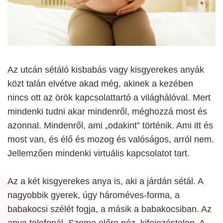
Az utcán sétáló kisbabás vagy kisgyerekes anyák
közt talán elvétve akad még, akinek a kezében
nincs ott az örök kapcsolattartó a világhálóval. Mert
mindenki tudni akar mindenről, méghozzá most és
azonnal. Mindenről, ami „odakint” történik. Ami itt és
most van, és élő és mozog és valóságos, arról nem.
Jellemzően mindenki virtuális kapcsolatot tart.
Az a két kisgyerekes anya is, aki a járdán sétál. A
nagyobbik gyerek, úgy hároméves-forma, a
babakocsi szélét fogja, a másik a babakocsiban. Az
anya telefonál. Szeme előre néz, kifejezéstelen. A