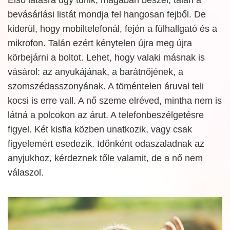
bevásárlási listát mondja fel hangosan fejből. De
kiderül, hogy mobiltelefonál, fején a fülhallgató és a
mikrofon. Talán ezért kénytelen újra meg újra
körbejárni a boltot. Lehet, hogy valaki másnak is
vásárol: az anyukájának, a barátnőjének, a
szomszédasszonyának. A töméntelen áruval teli
kocsi is erre vall. A nő szeme elréved, mintha nem is
látná a polcokon az árut. A telefonbeszélgetésre
figyel. Két kisfia közben unatkozik, vagy csak
figyelemért esedezik. Időnként odaszaladnak az
anyjukhoz, kérdeznek tőle valamit, de a nő nem
válaszol.