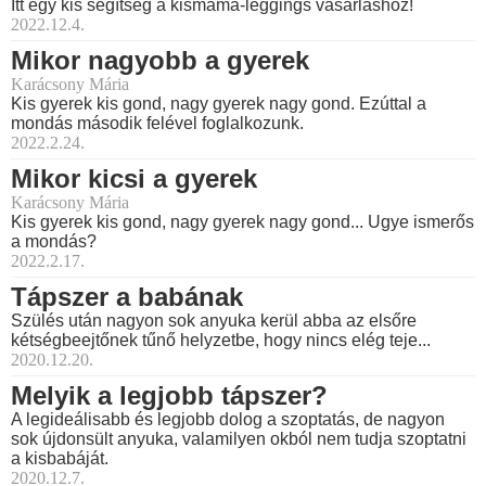
Itt egy kis segítség a kismama-leggings vásárláshoz!
2022.12.4.
Mikor nagyobb a gyerek
Karácsony Mária
Kis gyerek kis gond, nagy gyerek nagy gond. Ezúttal a
mondás második felével foglalkozunk.
2022.2.24.
Mikor kicsi a gyerek
Karácsony Mária
Kis gyerek kis gond, nagy gyerek nagy gond... Ugye ismerős
a mondás?
2022.2.17.
Tápszer a babának
Szülés után nagyon sok anyuka kerül abba az elsőre
kétségbeejtőnek tűnő helyzetbe, hogy nincs elég teje...
2020.12.20.
Melyik a legjobb tápszer?
A legideálisabb és legjobb dolog a szoptatás, de nagyon
sok újdonsült anyuka, valamilyen okból nem tudja szoptatni
a kisbabáját.
2020.12.7.