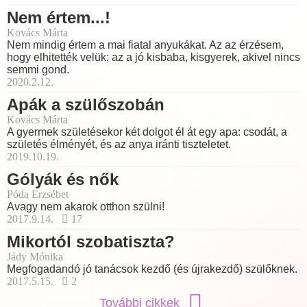
Nem értem...!
Kovács Márta
Nem mindig értem a mai fiatal anyukákat. Az az érzésem,
hogy elhitették velük: az a jó kisbaba, kisgyerek, akivel nincs
semmi gond.
2020.2.12.
Apák a szülőszobán
Kovács Márta
A gyermek születésekor két dolgot él át egy apa: csodát, a
születés élményét, és az anya iránti tiszteletet.
2019.10.19.
Gólyák és nők
Póda Erzsébet
Avagy nem akarok otthon szülni!
2017.9.14.
17
Mikortól szobatiszta?
Jády Mónika
Megfogadandó jó tanácsok kezdő (és újrakezdő) szülőknek.
2017.5.15.
2
További cikkek