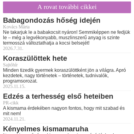
A rovat további cikkei
Babagondozás hőség idején
Kovács Márta
Ne takarjuk le a babakocsit nyáron! Semmiképpen ne fedjük
le – még a legvékonyabb, muszlinszerű anyag is szinte
termosszá változtathatja a kocsi belsejét!
2026.7.31.
Koraszülöttek hete
Sajtóhír
Minden tizedik gyermek koraszülöttként jön a világra. Apró
kezdetek, nagy történetek – történetek, tudnivalók,
programsorozat.
2025.11.15.
Edzés a terhesség első heteiben
PR-cikk
A kismama érdekében nagyon fontos, hogy mit szabad és
mit nem!
2024.11.21.
Kényelmes kismamaruha