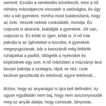
semmit. Ezután a verekedés következik, mire a nő
néhány másodpercre visszatér a valóságba, és úgy
néz a két gyerekre, mintha most tudatosítaná, hogy
az övéi. Veszek nektek csokoládét, mondja. És
csipszet is akarunk, kiabálják a gyerekek. Jól van,
csipszet is. És kólát is! Igen, kólát is. A nő már
pakolja is az ígéreteket a kocsiba. A gyerekek
megnyugszanak, bár a kasszánál még feltörlik
ruhájukkal a padlót, öltögetik a nyelvüket és
köpködnek egy sort. A nő miközben a mázsányi árut
lassan pakolja a szalagra, rájuk se néz, csak
kezével gesztikulál és telefonál, egyre telefonál...
Biztos, hogy az anyaságot is újra kell definiálni. Az
ugyan egyáltalán nem baj, hogy nem asszonyosodik
meg az anyák alakja, hogy csinosak, lányosak,