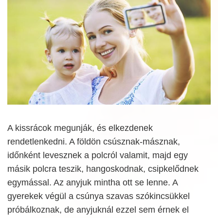
A kissrácok megunják, és elkezdenek
rendetlenkedni. A földön csúsznak-másznak,
időnként levesznek a polcról valamit, majd egy
másik polcra teszik, hangoskodnak, csipkelődnek
egymással. Az anyjuk mintha ott se lenne. A
gyerekek végül a csúnya szavas szókincsükkel
próbálkoznak, de anyjuknál ezzel sem érnek el