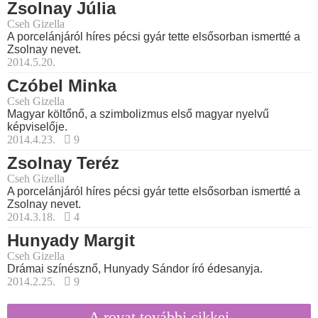
Zsolnay Júlia
Cseh Gizella
A porcelánjáról híres pécsi gyár tette elsősorban ismertté a
Zsolnay nevet.
2014.5.20.
Czóbel Minka
Cseh Gizella
Magyar költőnő, a szimbolizmus első magyar nyelvű
képviselője.
2014.4.23.
9
Zsolnay Teréz
Cseh Gizella
A porcelánjáról híres pécsi gyár tette elsősorban ismertté a
Zsolnay nevet.
2014.3.18.
4
Hunyady Margit
Cseh Gizella
Drámai színésznő, Hunyady Sándor író édesanyja.
2014.2.25.
9
A rovat további cikkei