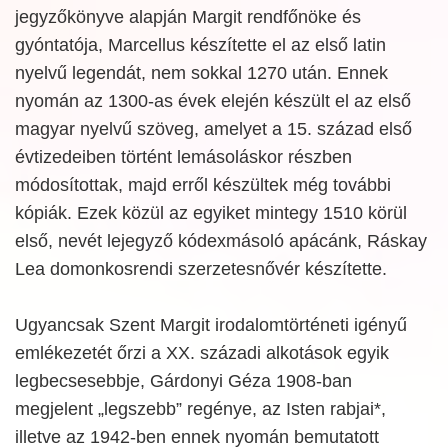
jegyzőkönyve alapján Margit rendfőnöke és
gyóntatója, Marcellus készítette el az első latin
nyelvű legendát, nem sokkal 1270 után. Ennek
nyomán az 1300-as évek elején készült el az első
magyar nyelvű szöveg, amelyet a 15. század első
évtizedeiben történt lemásoláskor részben
módosítottak, majd erről készültek még további
kópiák. Ezek közül az egyiket mintegy 1510 körül
első, nevét lejegyző kódexmásoló apácánk, Ráskay
Lea domonkosrendi szerzetesnővér készítette.
Ugyancsak Szent Margit irodalomtörténeti igényű
emlékezetét őrzi a XX. századi alkotások egyik
legbecsesebbje, Gárdonyi Géza 1908-ban
megjelent „legszebb” regénye, az Isten rabjai*,
illetve az 1942-ben ennek nyomán bemutatott