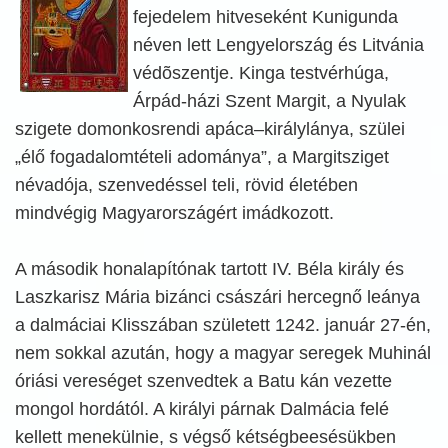
fejedelem hitveseként Kunigunda
néven lett Lengyelország és Litvánia
védõszentje. Kinga testvérhúga,
Árpád-házi Szent Margit, a Nyulak
szigete domonkosrendi apáca–királylánya, szülei
„élő fogadalomtételi adománya”, a Margitsziget
névadója, szenvedéssel teli, rövid életében
mindvégig Magyarországért imádkozott.
A második honalapítónak tartott IV. Béla király és
Laszkarisz Mária bizánci császári hercegnő leánya
a dalmáciai Klisszában született 1242. január 27-én,
nem sokkal azután, hogy a magyar seregek Muhinál
óriási vereséget szenvedtek a Batu kán vezette
mongol hordától. A királyi párnak Dalmácia felé
kellett menekülnie, s végső kétségbeesésükben