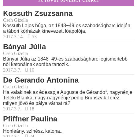
Kossuth Zsuzsanna
Cseh Gizella
Kossuth Lajos húga, az 1848−49-es szabadságharc idején
a tábori kórházak kinevezett főápolója.
2017.3.14.
53
Bányai Júlia
Cseh Gizella
Bányai Júlia az 1848−49-es szabadságharc legismertebb
női katonáinak sorába tartozik.
2017.3.7.
10
De Gerando Antonina
Cseh Gizella
Ha valakinek az édesapja Auguste de Gérando*, nagynénje
Teleki Blanka, nagy-nagynénje pedig Brunszvik Teréz,
milyen jövő és pálya várhat rá?
2017.3.7.
18
Pfiffner Paulina
Cseh Gizella
Honleány, színész, katona...
2017.3.1.
24