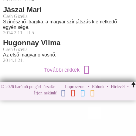
Jászai Mari
Cseh Gizella
Színésznő–tragika, a magyar színjátszás kiemelkedő
egyénisége.
2014.2.11.
5
Hugonnay Vilma
Cseh Gizella
Az első magyar orvosnő.
2014.1.21.
További cikkek
© 2026 barátnő polgári társulás
Impresszum
•
Rólunk
•
Hírlevél
•
Írjon nekünk!