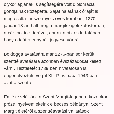
olykor apjának is segítségére volt diplomáciai
gondjainak közepette. Saját halálának óráját is
megjósolta: huszonnyolc éves korában, 1270.
január 18-án halt meg a margitszigeti kolostorban,
arcán boldog derűvel, annak a biztos tudatában,
hogy odaát mennybéli jegyese vár rá.
Boldoggá avatására már 1276-ban sor került,
szentté avatására azonban évszázadokat kellett
várni. Tiszteletét 1789-ben hivatalosan is
engedélyezték, végül XII. Pius pápa 1943-ban
avatta szentté.
Emlékezetét őrzi a Szent Margit-legenda, középkori
prózai nyelvemlékeink e becses példánya. Szent
Margit életéről a szenttéavatási vallatások