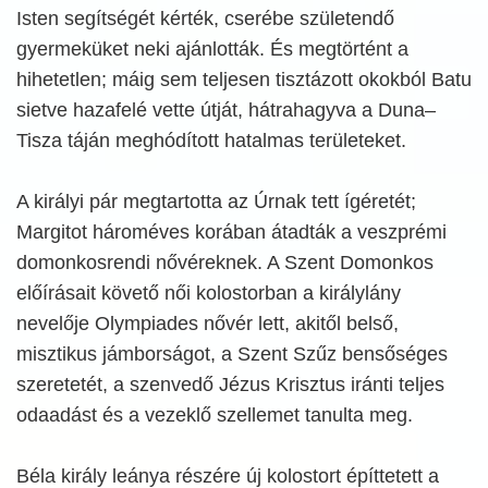
Isten segítségét kérték, cserébe születendő
gyermeküket neki ajánlották. És megtörtént a
hihetetlen; máig sem teljesen tisztázott okokból Batu
sietve hazafelé vette útját, hátrahagyva a Duna–
Tisza táján meghódított hatalmas területeket.
A királyi pár megtartotta az Úrnak tett ígéretét;
Margitot hároméves korában átadták a veszprémi
domonkosrendi nővéreknek. A Szent Domonkos
előírásait követő női kolostorban a királylány
nevelője Olympiades nővér lett, akitől belső,
misztikus jámborságot, a Szent Szűz bensőséges
szeretetét, a szenvedő Jézus Krisztus iránti teljes
odaadást és a vezeklő szellemet tanulta meg.
Béla király leánya részére új kolostort építtetett a