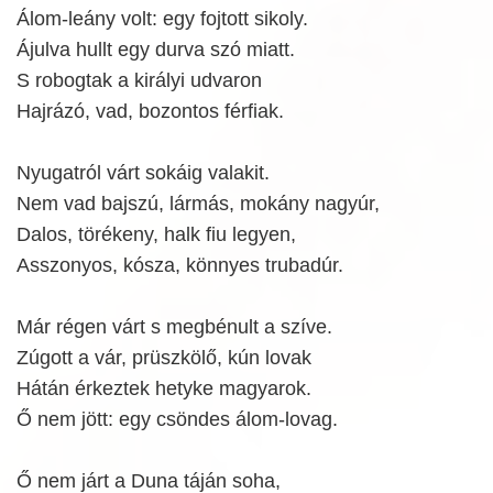
Álom-leány volt: egy fojtott sikoly.
Ájulva hullt egy durva szó miatt.
S robogtak a királyi udvaron
Hajrázó, vad, bozontos férfiak.
Nyugatról várt sokáig valakit.
Nem vad bajszú, lármás, mokány nagyúr,
Dalos, törékeny, halk fiu legyen,
Asszonyos, kósza, könnyes trubadúr.
Már régen várt s megbénult a szíve.
Zúgott a vár, prüszkölő, kún lovak
Hátán érkeztek hetyke magyarok.
Ő nem jött: egy csöndes álom-lovag.
Ő nem járt a Duna táján soha,