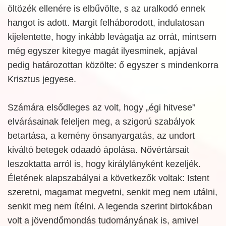
öltözék ellenére is elbűvölte, s az uralkodó ennek
hangot is adott. Margit felháborodott, indulatosan
kijelentette, hogy inkább levágatja az orrát, mintsem
még egyszer kitegye magát ilyesminek, apjával
pedig határozottan közölte: ő egyszer s mindenkorra
Krisztus jegyese.
Számára elsődleges az volt, hogy „égi hitvese”
elvárásainak feleljen meg, a szigorú szabályok
betartása, a kemény önsanyargatás, az undort
kiváltó betegek odaadó ápolása. Nővértársait
leszoktatta arról is, hogy királylányként kezeljék.
Életének alapszabályai a következők voltak: Istent
szeretni, magamat megvetni, senkit meg nem utálni,
senkit meg nem ítélni. A legenda szerint birtokában
volt a jövendőmondás tudományának is, amivel