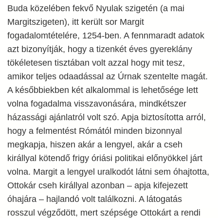
Buda közelében fekvő Nyulak szigetén (a mai
Margitszigeten), itt került sor Margit
fogadalomtételére, 1254-ben. A fennmaradt adatok
azt bizonyítják, hogy a tizenkét éves gyereklány
tökéletesen tisztában volt azzal hogy mit tesz,
amikor teljes odaadással az Úrnak szentelte magát.
A későbbiekben két alkalommal is lehetősége lett
volna fogadalma visszavonására, mindkétszer
házassági ajánlatról volt szó. Apja biztosította arról,
hogy a felmentést Rómától minden bizonnyal
megkapja, hiszen akár a lengyel, akár a cseh
királlyal kötendő frigy óriási politikai előnyökkel járt
volna. Margit a lengyel uralkodót látni sem óhajtotta,
Ottokár cseh királlyal azonban – apja kifejezett
óhajára – hajlandó volt találkozni. A látogatás
rosszul végződött, mert szépsége Ottokárt a rendi