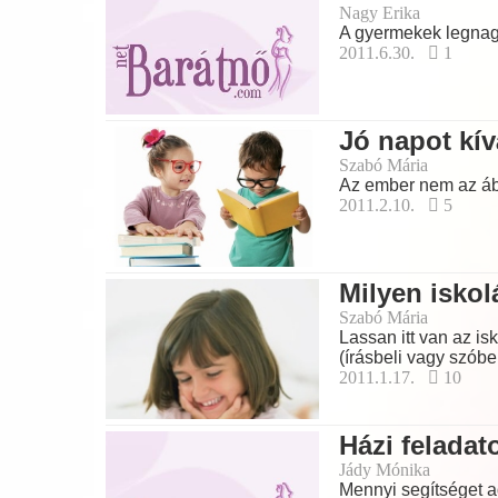
Nagy Erika
A gyermekek legnagyo
2011.6.30.
1
Jó napot kí
Szabó Mária
Az ember nem az áb
2011.2.10.
5
Milyen isko
Szabó Mária
Lassan itt van az is
(írásbeli vagy szóbe
2011.1.17.
10
Házi feladat
Jády Mónika
Mennyi segítséget a