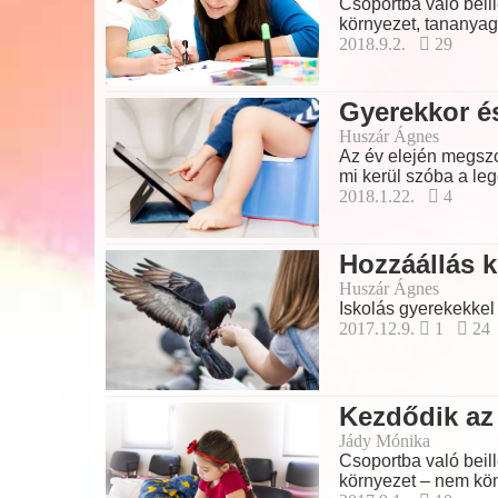
Csoportba való beill
környezet, tananya
2018.9.2.
29
Gyerekkor és
Huszár Ágnes
Az év elején megszok
mi kerül szóba a l
2018.1.22.
4
Hozzáállás 
Huszár Ágnes
Iskolás gyerekekkel 
2017.12.9.
1
24
Kezdődik az 
Jády Mónika
Csoportba való beill
környezet – nem kö