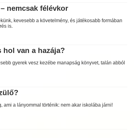
 – nemcsak félévkor
ekünk, kevesebb a követelmény, és játékosabb formában
és is.
s hol van a hazája?
esebb gyerek vesz kezébe manapság könyvet, talán abból
szülő?
ami a lányommal történik: nem akar iskolába járni!