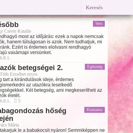
Keresés
ésőbb
Vers
y Csivre Katalin
dhagyó most az időjárás: ezek a napok nemcsak
rók, hanem túlságosan is azok. Nem tudhatjuk, mi
 ránk. Ezért is érdemes elolvasni rendhagyó
ajú vasárnapi versünket.
6.8.1.
azók betegségei 2.
Egészség
 Tóth Erzsébet orvos
 tart a kirándulások ideje, érdemes
ismerkedni az utazókra leselkedő
egségekkel. Két betegség, ami megkeserítheti az
zók életét.
6.8.1.
5
abagondozás hőség
Kismama
ején
ács Márta
takarjuk le a babakocsit nyáron! Semmiképpen ne