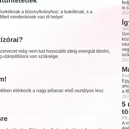
itüntetettek
fed
is 
 lurkóknak a bizonyítványhoz: a bukóknak, s a
202
. Mert mindenkinek van itt helye!
Íg
Jád
Sor
tízórai?
köz
néz
veg
szervezet még nem tud hosszabb ideig energiát tárolni,
szá
g-utánpótlásra van szüksége.
202
M
Pód
em!
Egy
aho
ben elérkezik a nagy pillanat: első osztályos lesz.
a f
202
5 
tö
sre
PR-
A n
éle