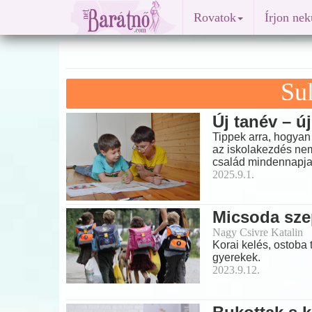
Rovatok
Írjon ne
Sul
Új tanév – ú
Tippek arra, hogyan
az iskolakezdés nem
család mindennapjai
2025.9.1.
Micsoda sze
Nagy Csivre Katalin
Korai kelés, ostoba 
gyerekek.
2023.9.12.