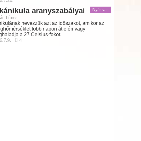
6.7.20.
kánikula aranyszabályai
Nyár van
ár Tímea
ikulának nevezzük azt az időszakot, amikor az
aghőmérséklet több napon át eléri vagy
haladja a 27 Celsius-fokot.
6.7.9.
4