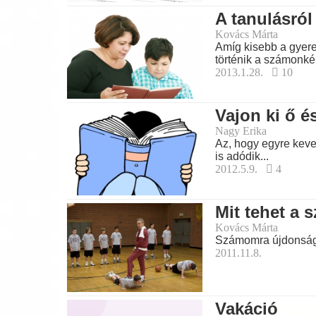
A tanulásról
Kovács Márta
Amíg kisebb a gyer
történik a számonkér
2013.1.28.
10
Vajon ki ő é
Nagy Erika
Az, hogy egyre kev
is adódik...
2012.5.9.
4
Mit tehet a 
Kovács Márta
Számomra újdonság, 
2011.11.8.
Vakáció