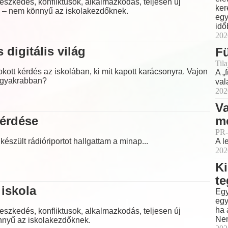
eszkedés, konfliktusok, alkalmazkodás, teljesen új
ker
g – nem könnyű az iskolakezdőknek.
egy
idő
202
 digitális világ
F
Til
ott kérdés az iskolában, ki mit kapott karácsonyra. Vajon
A „
eggyakrabban?
val
202
Va
kérdése
m
PR-
készült rádióriportot hallgattam a minap...
A l
202
Ki
t
iskola
Egy
egy
ha 
eszkedés, konfliktusok, alkalmazkodás, teljesen új
Nem
nnyű az iskolakezdőknek.