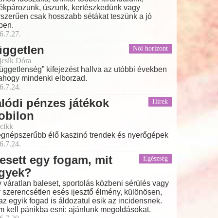
ékpározunk, úszunk, kertészkedünk vagy
szerűen csak hosszabb sétákat teszünk a jó
ben.
6.7.27.
üggetlen
Női horizont
ajcsík Dóra
függetlenség” kifejezést hallva az utóbbi években
ahogy mindenki elborzad.
6.7.24.
lódi pénzes játékok
Hírek
obilon
cikk
egnépszerűbb élő kaszinó trendek és nyerőgépek
6.7.24.
esett egy fogam, mit
Egészség
egyek?
 váratlan baleset, sportolás közbeni sérülés vagy
 szerencsétlen esés ijesztő élmény, különösen,
az egyik fogad is áldozatul esik az incidensnek.
 kell pánikba esni: ajánlunk megoldásokat.