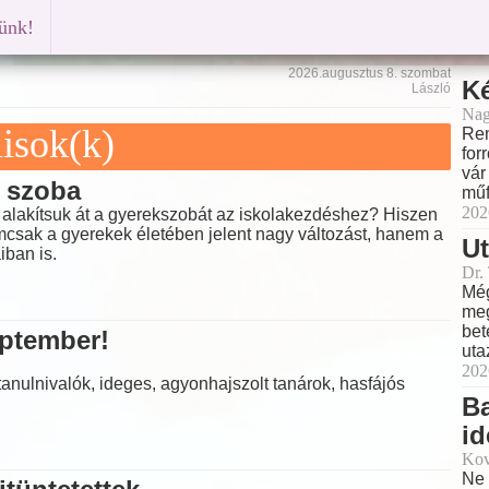
künk!
2026.augusztus 8. szombat
K
László
Nag
isok(k)
Ren
for
vár
j szoba
műf
202
 alakítsuk át a gyerekszobát az iskolakezdéshez? Hiszen
csak a gyerekek életében jelent nagy változást, hanem a
Ut
ban is.
Dr.
Még
meg
bet
ptember!
uta
202
tanulnivalók, ideges, agyonhajszolt tanárok, hasfájós
B
id
Kov
Ne 