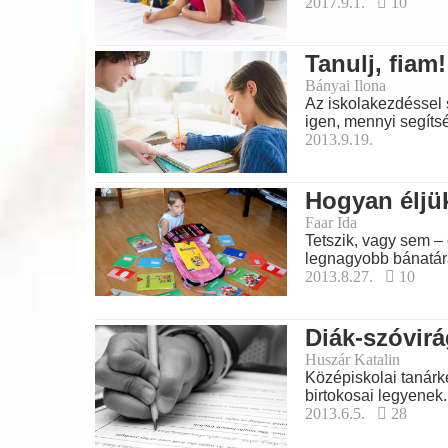
2017.9.1.
10
Tanulj, fiam!
Bányai Ilona
Az iskolakezdéssel 
igen, mennyi segíts
2013.9.19.
Hogyan éljük
Faar Ida
Tetszik, vagy sem –
legnagyobb bánatár
2013.8.27.
10
Diák-szóvir
Huszár Katalin
Középiskolai tanárk
birtokosai legyenek.
2013.6.5.
28