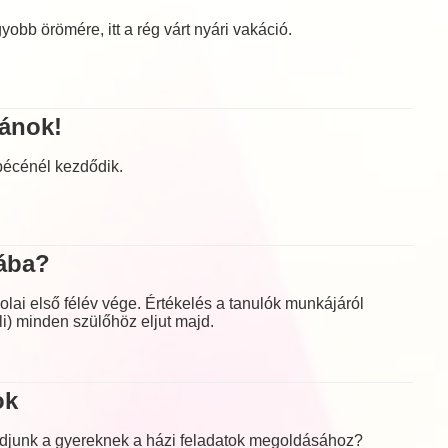
bb örömére, itt a rég várt nyári vakáció.
vánok!
écénél kezdődik.
lába?
kolai első félév vége. Értékelés a tanulók munkájáról
li) minden szülőhöz eljut majd.
ok
djunk a gyereknek a házi feladatok megoldásához?