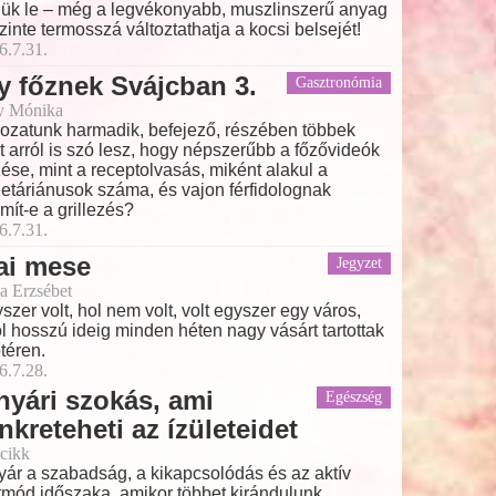
jük le – még a legvékonyabb, muszlinszerű anyag
szinte termosszá változtathatja a kocsi belsejét!
6.7.31.
y főznek Svájcban 3.
Gasztronómia
y Mónika
ozatunk harmadik, befejező, részében többek
t arról is szó lesz, hogy népszerűbb a főzővideók
ése, mint a receptolvasás, miként alakul a
etáriánusok száma, és vajon férfidolognak
mít-e a grillezés?
6.7.31.
ai mese
Jegyzet
a Erzsébet
szer volt, hol nem volt, volt egyszer egy város,
l hosszú ideig minden héten nagy vásárt tartottak
őtéren.
6.7.28.
nyári szokás, ami
Egészség
nkreteheti az ízületeidet
cikk
yár a szabadság, a kikapcsolódás és az aktív
tmód időszaka, amikor többet kirándulunk,