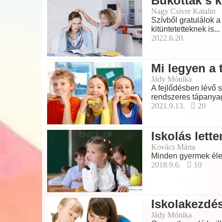
Bukottak s k
Nagy Csivre Katalin
Szívből gratulálok a
kitüntetetteknek is..
2022.6.20.
Mi legyen a 
Jády Mónika
A fejlődésben lévő 
rendszeres tápanya
2021.9.13.
20
Iskolás lett
Kovács Márta
Minden gyermek életé
2018.9.6.
10
Iskolakezdé
Jády Mónika