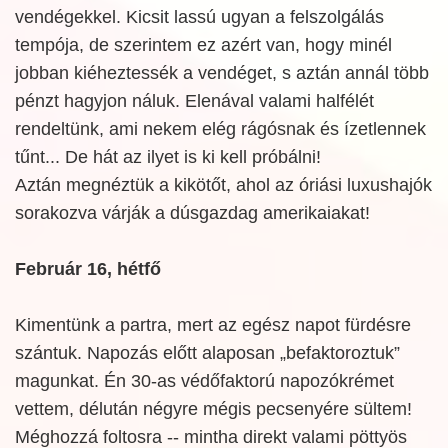
vendégekkel. Kicsit lassú ugyan a felszolgálás
tempója, de szerintem ez azért van, hogy minél
jobban kiéheztessék a vendéget, s aztán annál több
pénzt hagyjon náluk. Elenával valami halfélét
rendeltünk, ami nekem elég rágósnak és ízetlennek
tűnt... De hát az ilyet is ki kell próbálni!
Aztán megnéztük a kikötőt, ahol az óriási luxushajók
sorakozva várják a dúsgazdag amerikaiakat!
Február 16, hétfő
Kimentünk a partra, mert az egész napot fürdésre
szántuk. Napozás előtt alaposan „befaktoroztuk”
magunkat. Én 30-as védőfaktorú napozókrémet
vettem, délután négyre mégis pecsenyére sültem!
Méghozzá foltosra -- mintha direkt valami pöttyös