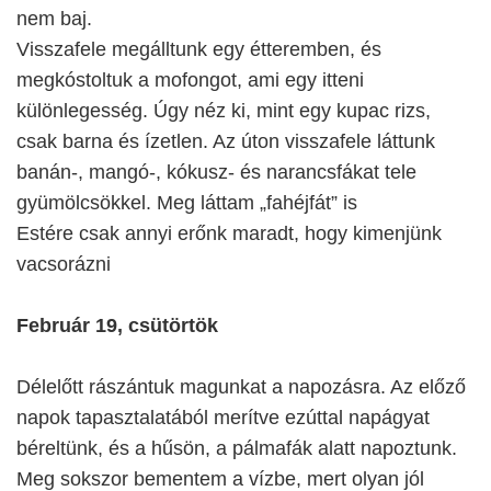
nem baj.
Visszafele megálltunk egy étteremben, és
megkóstoltuk a mofongot, ami egy itteni
különlegesség. Úgy néz ki, mint egy kupac rizs,
csak barna és ízetlen. Az úton visszafele láttunk
banán-, mangó-, kókusz- és narancsfákat tele
gyümölcsökkel. Meg láttam „fahéjfát” is
Estére csak annyi erőnk maradt, hogy kimenjünk
vacsorázni
Február 19, csütörtök
Délelőtt rászántuk magunkat a napozásra. Az előző
napok tapasztalatából merítve ezúttal napágyat
béreltünk, és a hűsön, a pálmafák alatt napoztunk.
Meg sokszor bementem a vízbe, mert olyan jól