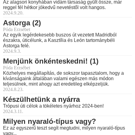
Az alagsori konyhában vidám társaság gyűlt össze, már
reggel fél hétkor jókedvű nevetéstől volt hangos.
2024.9.20.
Astorga (2)
Póda Erzsébet
Az egyik legérdekesebb buszos út vezetett Madridból
északra, úticélunk, a Kasztília és León tartománybéli
Astorga felé.
2024.9.3.
Menjünk önkénteskedni! (1)
Póda Erzsébet
Közhelyes megállapítás, de sokszor tapasztalom, hogy a
kívánságaink általában valami egészen más módon
teljesülnek, mint ahogy azt eredetileg elképzeljük.
2024.8.23.
Készülhetünk a nyárra
Trópusi úti célok a tökéletes nyárhoz 2024-ben!
2024.3.11.
Milyen nyaraló-típus vagy?
Ez az egyszerű teszt segít megtudni, milyen nyaraló-típus
vagy...