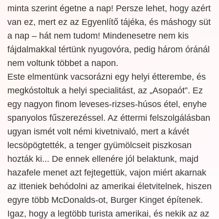
minta szerint égetne a nap! Persze lehet, hogy azért
van ez, mert ez az Egyenlítő tájéka, és máshogy süt
a nap – hát nem tudom! Mindenesetre nem kis
fájdalmakkal tértünk nyugovóra, pedig három óránál
nem voltunk többet a napon.
Este elmentünk vacsorázni egy helyi étterembe, és
megkóstoltuk a helyi specialitást, az „Asopaót”. Ez
egy nagyon finom leveses-rizses-húsos étel, enyhe
spanyolos fűszerezéssel. Az éttermi felszolgálásban
ugyan ismét volt némi kivetnivaló, mert a kávét
lecsöpögtették, a tenger gyümölcseit piszkosan
hozták ki... De ennek ellenére jól belaktunk, majd
hazafele menet azt fejtegettük, vajon miért akarnak
az itteniek behódolni az amerikai életvitelnek, hiszen
egyre több McDonalds-ot, Burger Kinget építenek.
Igaz, hogy a legtöbb turista amerikai, és nekik az az