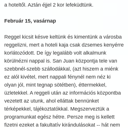
a hoteltől. Aztán éjjel 2 kor lefeküdtünk.
Február 15, vasárnap
Reggel kicsit késve keltünk és kimentünk a városba
reggelizni, mert a hoteli kaja csak dzsemes kenyérre
korlátozódott. De így legalább volt alkalmunk
körülnézni nappal is. San Juan központja tele van
szebbnél-szebb szállodákkal, (azt hiszem a miénk
ez alól kivétel, mert nappali fénynél nem néz ki
olyan jól, mint tegnap sötétben), éttermekkel,
üzletekkel. A reggeli után az információs központba
vezetett az utunk, ahol elláttak bennünket
térképekkel, tájékoztatókkal. Megszerveztük a
programunkat egész hétre. Persze meg is kellett
fizetni ezeket a fakultatív kirándulásokat -- hát nem