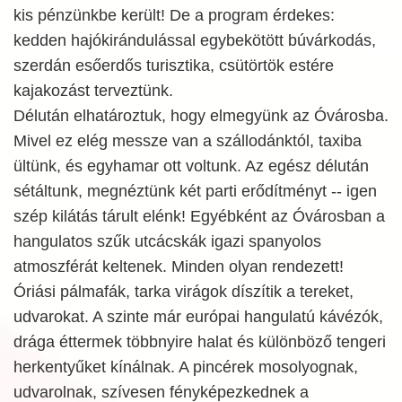
kis pénzünkbe került! De a program érdekes:
kedden hajókirándulással egybekötött búvárkodás,
szerdán esőerdős turisztika, csütörtök estére
kajakozást terveztünk.
Délután elhatároztuk, hogy elmegyünk az Óvárosba.
Mivel ez elég messze van a szállodánktól, taxiba
ültünk, és egyhamar ott voltunk. Az egész délután
sétáltunk, megnéztünk két parti erődítményt -- igen
szép kilátás tárult elénk! Egyébként az Óvárosban a
hangulatos szűk utcácskák igazi spanyolos
atmoszférát keltenek. Minden olyan rendezett!
Óriási pálmafák, tarka virágok díszítik a tereket,
udvarokat. A szinte már európai hangulatú kávézók,
drága éttermek többnyire halat és különböző tengeri
herkentyűket kínálnak. A pincérek mosolyognak,
udvarolnak, szívesen fényképezkednek a