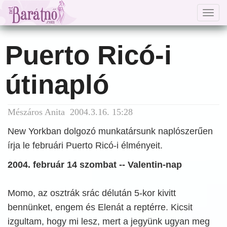
Togg
navig
Puerto Ricó-i
útinapló
Mészáros Anita 2004.3.16. 15:28
New Yorkban dolgozó munkatársunk naplószerűen
írja le februári Puerto Ricó-i élményeit.
2004. február 14 szombat -- Valentin-nap
Momo, az osztrák srác délután 5-kor kivitt
bennünket, engem és Elenát a reptérre. Kicsit
izgultam, hogy mi lesz, mert a jegyünk ugyan meg