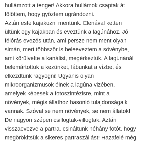
hullámzott a tenger! Akkora hullámok csaptak át
fölöttem, hogy győztem ugrándozni.
Aztán este kajakozni mentünk. Elenával ketten
ültünk egy kajakban és eveztünk a lagúnához. Jó
félórás evezés után, ami persze nem ment olyan
simán, mert többször is beleeveztem a sövénybe,
ami körülvette a kanálist, megérkeztük. A lagúnánál
belemártottuk a kezünket, lábunkat a vízbe, és
elkezdtünk ragyogni! Ugyanis olyan
mikroorganizmusok élnek a lagúna vizében,
amelyek képesek a fotoszintézisre, mint a
növények, mégis állathoz hasonló tulajdonságaik
vannak. Szóval se nem növények, se nem állatok!
De nagyon szépen csillogtak-villogtak. Aztán
visszaevezve a partra, csináltunk néhány fotót, hogy
megörökítsük a sikeres partraszállást! Hazafelé még