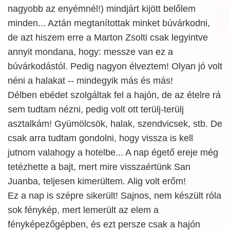
nagyobb az enyémnél!) mindjárt kijött belőlem
minden... Aztán megtanítottak minket búvárkodni,
de azt hiszem erre a Marton Zsolti csak legyintve
annyit mondana, hogy: messze van ez a
búvárkodástól. Pedig nagyon élveztem! Olyan jó volt
néni a halakat -- mindegyik más és más!
Délben ebédet szolgáltak fel a hajón, de az ételre rá
sem tudtam nézni, pedig volt ott terülj-terülj
asztalkám! Gyümölcsök, halak, szendvicsek, stb. De
csak arra tudtam gondolni, hogy vissza is kell
jutnom valahogy a hotelbe... A nap égető ereje még
tetézhette a bajt, mert mire visszaértünk San
Juanba, teljesen kimerültem. Alig volt erőm!
Ez a nap is szépre sikerült! Sajnos, nem készült róla
sok fénykép, mert lemerült az elem a
fényképezőgépben, és ezt persze csak a hajón