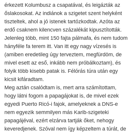
érkezett Kolumbusz a csapatával, és leigázták az
őslakosokat. Az indiánok a szigetet szent helyként
tiszteltek, ahol a jó istenek tartózkodtak. Azóta az
erdő csaknem kilencven százalékát kipusztították.
Jelenleg több, mint 150 fajta pálmafa, és nem tudom
hányféle fa terem itt. Van itt egy nagy vízesés is
(amiben eredetileg úgy terveztem, megfürdöm, de
mivel esett az eső, inkább nem próbálkoztam), és
folyik több kisebb patak is. Félórás túra után egy
kicsit kifáradtam.
Meg aztán csalódtam is, mert arra számítottam,
hogy látni fogom a papagájokat is, de mivel ezek
egyedi Puerto Ricó-i fajok, amelyeknek a DNS-e
nem egyezik semmilyen más Karib-szigeteki
papagájéval, ezért elzárva tartják őket, nehogy
keveredjenek. Szóval nem így képzeltem a túrát, de