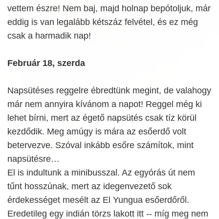
vettem észre! Nem baj, majd holnap bepótoljuk, már
eddig is van legalább kétszáz felvétel, és ez még
csak a harmadik nap!
Február 18, szerda
Napsütéses reggelre ébredtünk megint, de valahogy
már nem annyira kívánom a napot! Reggel még ki
lehet bírni, mert az égető napsütés csak tíz körül
kezdődik. Meg amúgy is mára az esőerdő volt
betervezve. Szóval inkább esőre számítok, mint
napsütésre…
El is indultunk a minibusszal. Az egyórás út nem
tűnt hosszúnak, mert az idegenvezető sok
érdekességet mesélt az El Yungua esőerdőről.
Eredetileg egy indián törzs lakott itt -- míg meg nem