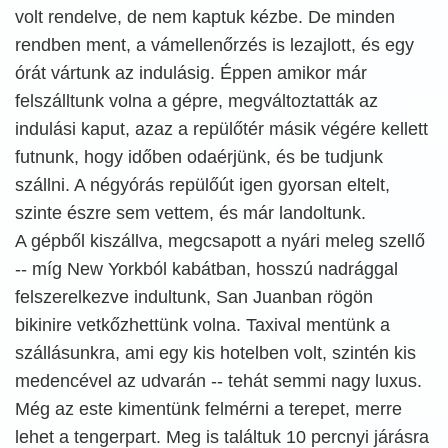
volt rendelve, de nem kaptuk kézbe. De minden
rendben ment, a vámellenőrzés is lezajlott, és egy
órát vártunk az indulásig. Éppen amikor már
felszálltunk volna a gépre, megváltoztatták az
indulási kaput, azaz a repülőtér másik végére kellett
futnunk, hogy időben odaérjünk, és be tudjunk
szállni. A négyórás repülőút igen gyorsan eltelt,
szinte észre sem vettem, és már landoltunk.
A gépből kiszállva, megcsapott a nyári meleg szellő
-- míg New Yorkból kabátban, hosszú nadrággal
felszerelkezve indultunk, San Juanban rögön
bikinire vetkőzhettünk volna. Taxival mentünk a
szállásunkra, ami egy kis hotelben volt, szintén kis
medencével az udvarán -- tehát semmi nagy luxus.
Még az este kimentünk felmérni a terepet, merre
lehet a tengerpart. Meg is találtuk 10 percnyi járásra