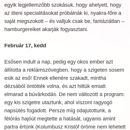
egyik legjellemzőbb szokásuk, hogy ahelyett, hogy
az itteni specialitásokat próbálnák ki, nyakra-főre a
saját megszokott – és valljuk csak be, fantáziátlan --
hamburgereiket akarják fogyasztani.
Február 17, kedd
Esősen indult a nap, pedig egy okos ember azt
állította a reklámszövegben, hogy a szigeten sosem
esik az eső! Ennek ellenére szakadt, mintha
dézsából öntötték volna, és azt hittük emiatt
elmarad a búvárkodás. De nem változott a program:
egy kis szigetre utaztunk, ahol viszont ragyogó
napsütés fogadott. Persze míg odajutottunk, a
félórás hajóút megtette a hatását, ugyanis amint
partra értünk (Kolumbusz Kristóf öröme nem lehetett