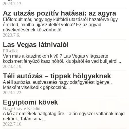
2023.7.13.
Az utazás pozitív hatásai: az agyra
Előfordult már, hogy egy külföldi utazásról hazatérve úgy
érezted, mintha újjászülettél volna? Ez az agyad
növekedésének köszönhető!
2023.7.6.
Las Vegas látnivalói
PR-cikk
Van más a kaszinókon kívül? Las Vegas világszerte
közismert fényűző kaszinóiról, klubjairól és vad bulijairól...
2023.4.19.
Téli autózás – tippek hölgyeknek
A téli autózás, autóvezetés nagy odafigyelést igényel.
Másként viselkedik gépkocsink...
2023.2.22.
Egyiptomi kövek
Nagy Csivre Katalin
A kő az emlékek hallgatag őre. Talán egyszer vallanak majd
nekünk. Talán soha...
2022.7.10.