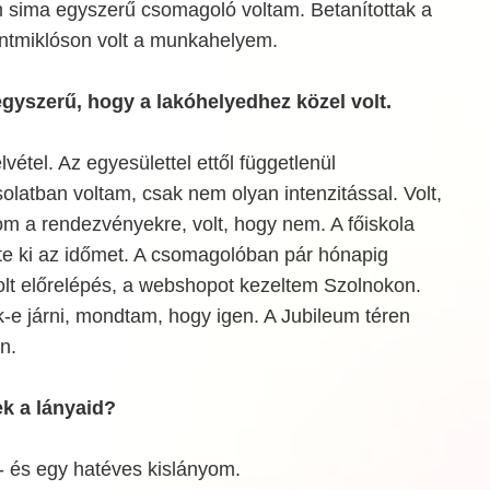
m sima egyszerű csomagoló voltam. Betanítottak a
ntmiklóson volt a munkahelyem.
egyszerű, hogy a lakóhelyedhez közel volt.
elvétel. Az egyesülettel ettől függetlenül
latban voltam, csak nem olyan intenzitással. Volt,
nom a rendezvényekre, volt, hogy nem. A főiskola
te ki az időmet. A csomagolóban pár hónapig
olt előrelépés, a webshopot kezeltem Szolnokon.
-e járni, mondtam, hogy igen. A Jubileum téren
n.
ek a lányaid?
- és egy hatéves kislányom.