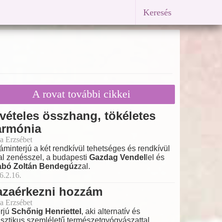
Keresés
A rovat további cikkei
vételes összhang, tökéletes
armónia
a Erzsébet
láminterjú a két rendkívül tehetséges és rendkívül
tal zenésszel, a budapesti
Gazdag Vendel
lel és
abó Zoltán Bendegúz
zal.
6.2.16.
azaérkezni hozzám
a Erzsébet
erjú
Schőnig Henriettel
, aki alternatív és
isztikus szemléletű természetgyógyászattal,