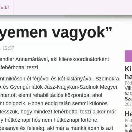
künk!
lyemen vagyok”
. 12:37
ndler Annamáriával, aki klienskoordinátorként
fehérbottal teszi.
Ki
h
miklóson él férjével és két kislányával. Szolnokra
Pód
ok és Gyengénlátók Jász-Nagykun-Szolnok Megyei
Vil
fia
ntartott elemi rehabilitációs központba, ahol
Sz
ént dolgozik. Ebben eddig talán semmi különös
202
tesszük, hogy mindezt fehérbottal teszi akkor már
H
gy hétköznapi hős nem hétköznapi történe.
Pód
Int
esanya és feleség, aki már a munkájában is azt
hol