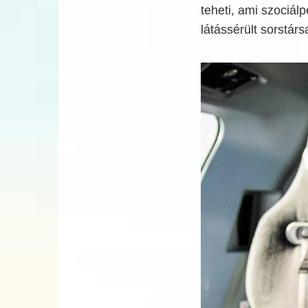
teheti, ami szociál
látássérült sorstárs