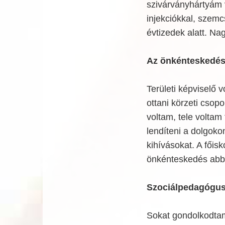
szivárványhártyám v
injekciókkal, szem
évtizedek alatt. Na
Az önkénteskedés
Területi képviselő 
ottani körzeti csopo
voltam, tele voltam
lendíteni a dolgoko
kihívásokat. A főisk
önkénteskedés abb
Szociálpedagógus 
Sokat gondolkodtam