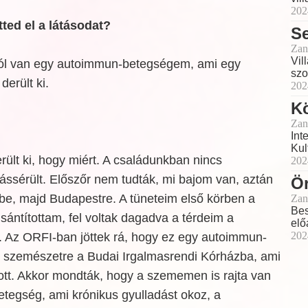
202
ted el a látásodat?
S
Zan
Vil
l van egy autoimmun-betegségem, ami egy
szo
erült ki.
202
K
Zan
Int
Kul
ült ki, hogy miért. A családunkban nincs
202
ássérült. Előszőr nem tudták, mi bajom van, aztán
Ör
be, majd Budapestre. A tüneteim első körben a
Zan
Bes
 sántítottam, fel voltak dagadva a térdeim a
elő
202
 Az ORFI-ban jöttek rá, hogy ez egy autoimmun-
k szemészetre a Budai Irgalmasrendi Kórházba, ami
ott. Akkor mondták, hogy a szememen is rajta van
tegség, ami krónikus gyulladást okoz, a