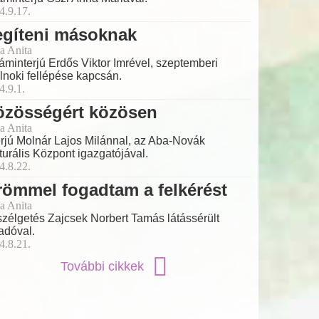
4.9.17.
egíteni másoknak
a Anita
láminterjú Erdős Viktor Imrével, szeptemberi
lnoki fellépése kapcsán.
4.9.1.
özösségért közösen
a Anita
erjú Molnár Lajos Milánnal, az Aba-Novák
turális Központ igazgatójával.
4.8.22.
ömmel fogadtam a felkérést
a Anita
zélgetés Zajcsek Norbert Tamás látássérült
adóval.
4.8.21.
További cikkek