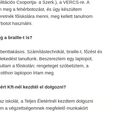
itációs Csoportja- a Szerk.), a VERCS-re. A
 meg a fehérbotozást, és úgy készültem
retnék főiskolára menni, meg kellett tanulnom
rbotot használni.
 a braille-t is?
bentlakásos. Számítástechnikát, braille-t, főzést és
zlekedést tanultunk. Beszereztem egy laptopot,
nultam a főiskolán; rengeteget szóbeliztem, a
otthon laptopon írtam meg.
ért Kft-nél kezdtél el dolgozni?
 iskolát, a Teljes Életértnél kezdtem dolgozni
em a végzettségemnek megfelelő munkakört