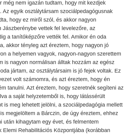
or még nem igazán tudtam, hogy mit kezdjek
 Az egyik osztálytársam szociálpedagógusnak
dta, hogy ez miről szól, és akkor nagyon
 Jászberénybe vettek fel levelezőre, az
ig a tanítóképzőre vették fel. Amikor én oda
ra, akkor tényleg azt éreztem, hogy nagyon jó
gyon a helyemen vagyok, nagyon-nagyon szerettem
aim is nagyon normálisan álltak hozzám az egész
oda jártam, az osztálytársaim is jó fejek voltak. Ez
yezet volt számomra, és azt éreztem, hogy én
ém tanulni. Azt éreztem, hogy szeretnék segíteni az
va a saját helyzetemből is, hogy látássérült
 is meg lehetett jelölni, a szociálpedagógia mellett
is megjelöltem a Bárczin, de úgy éreztem, ehhez
mi után kihagytam egy évet, és felmentem
 Elemi Rehabilitációs Központjába (korábban