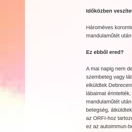
Időközben veszítet
Hároméves koromtó
mandulaműtét után d
Ez ebből ered?
A mai napig nem der
szembeteg vagy lát
elküldtek Debrecen
lábaimat érintették,
mandulaműtét után.
betegség, átküldte
az ORFI-hoz tartoz
ez az autoimmun-be