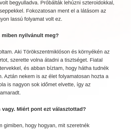
olt begyulladva. Próbálták lehúzni szteroidokkal,
cseppekkel. Fokozatosan ment el a látásom az
gyon lassú folyamat volt ez.
 miben nyilvánult meg?
voltam. Aki Törökszentmiklóson és környékén az
rtot, szerette volna átadni a tisztséget. Fiatal
 tervekkel, és abban bíztam, hogy hátha tudnék
n. Aztán nekem is az élet folyamatosan hozta a
ola is nagyon sok időmet elvette, így az
amaradt.
vagy. Miért pont ezt választottad?
 gimiben, hogy hogyan, mit szeretnék