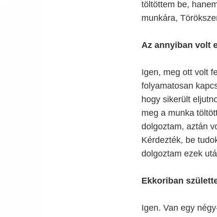
töltöttem be, hane
munkára, Töröksze
Az annyiban volt 
Igen, meg ott volt f
folyamatosan kapcso
hogy sikerült eljut
meg a munka töltöt
dolgoztam, aztán v
Kérdezték, be tudok
dolgoztam ezek utá
Ekkoriban születt
Igen. Van egy négy