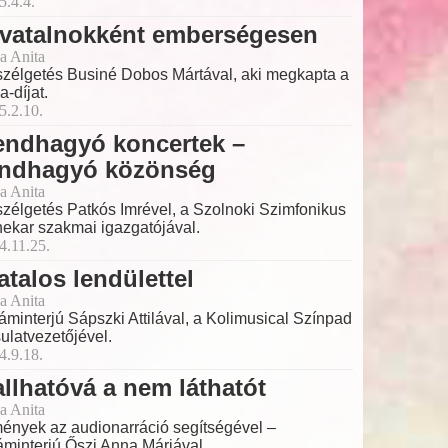
5.4.4.
ivatalnokként emberségesen
a Anita
zélgetés Businé Dobos Mártával, aki megkapta a
a-díjat.
5.2.10.
endhagyó koncertek –
endhagyó közönség
a Anita
zélgetés Patkós Imrével, a Szolnoki Szimfonikus
ekar szakmai igazgatójával.
4.11.25.
atalos lendülettel
a Anita
láminterjú Sápszki Attilával, a Kolimusical Színpad
sulatvezetőjével.
4.9.18.
llhatóvá a nem láthatót
a Anita
ények az audionarráció segítségével –
láminterjú Őszi Anna Máriával.