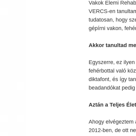
Vakok Elemi Rehabil
VERCS-en tanultam
tudatosan, hogy sze
gépírni vakon, fehé
Akkor tanultad meg
Egyszerre, ez ilyen 
fehérbottal való kö
diktafont, és így ta
beadandókat pedig 
Aztán a Teljes Élet
Ahogy elvégeztem az
2012-ben, de ott n