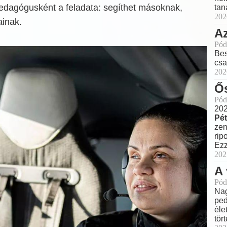
pedagógusként a feladata: segíthet másoknak,
tan
202
ainak.
Az
Pód
Bes
csa
202
Ős
Pód
202
Pét
zen
rip
Ezz
202
A 
Pód
Nag
ped
éle
tör