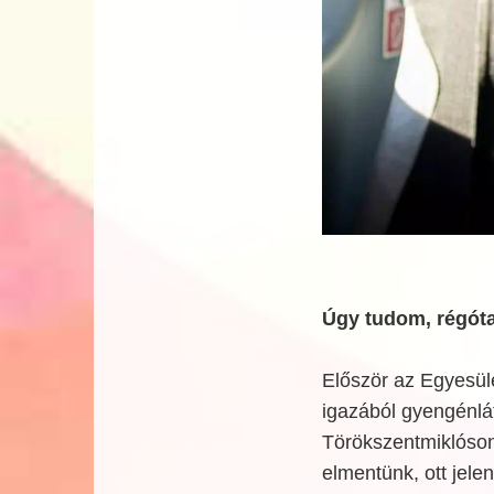
Úgy tudom, régóta
Először az Egyesül
igazából gyengénlá
Törökszentmiklóson
elmentünk, ott jel