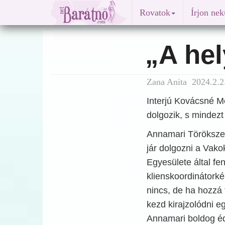
Rovatok
Írjon ne
„A he
Zana Anita 2024.2.2
Interjú Kovácsné Me
dolgozik, s mindezt 
Annamari Törökszent
jár dolgozni a Vak
Egyesülete által fen
klienskoordinátork
nincs, de ha hozzá 
kezd kirajzolódni e
Annamari boldog éd