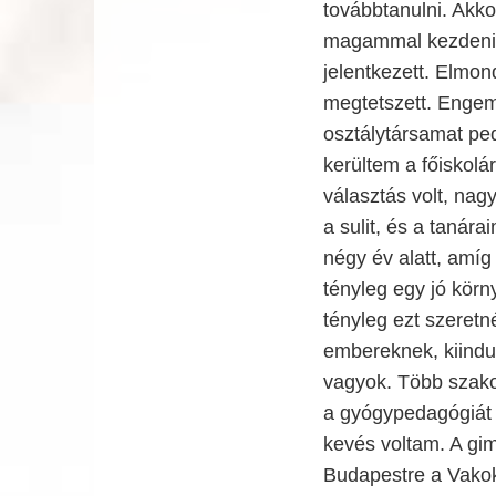
továbbtanulni. Akk
magammal kezdeni.
jelentkezett. Elmon
megtetszett. Engem
osztálytársamat ped
kerültem a főiskolá
választás volt, na
a sulit, és a tanár
négy év alatt, amíg 
tényleg egy jó körn
tényleg ezt szeretn
embereknek, kiindul
vagyok. Több szakot
a gyógypedagógiát 
kevés voltam. A gi
Budapestre a Vakok