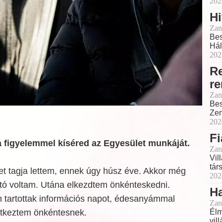
202
H
Zan
Bes
Hál
202
R
r
Zan
Bes
Zen
202
Fi
 figyelemmel kíséred az Egyesület munkáját.
Zan
Vil
tár
et tagja lettem, ennek úgy húsz éve. Akkor még
202
tó voltam. Utána elkezdtem önkénteskedni.
Ha
 tartottak információs napot, édesanyámmal
Zan
entkeztem önkéntesnek.
Élm
vil