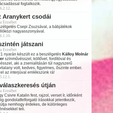
ácsadással foglalkozik.
6.2.12.
 Aranykert csodái
a Erzsébet
zélgetés Csepi Zsuzsával, a bábjátékok
llóközi nagyasszonyával.
6.1.10.
zintén játszani
a Erzsébet
1 nyarán készült ez a beszélgetés
Kálloy Molnár
er
színművésszel, költővel, fordítóval és
ésszel, aki a zsenialitásán túl nagyszerű
ortalany volt, kedves, figyelmes, őszinte ember.
el az interjúval emlékszünk rá!
5.12.1.
válaszkeresés útján
a Erzsébet
y Csivre Katalin fest, rajzol, verset ír, időnként
ig gondolatfelforgató írásokkal jelentkezik,
tútja nemhogy érdekes, de különleges
ténésekkel teli.