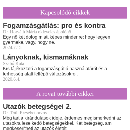
Kapcsolódó cikkek
Fogamzásgátlás: pro és kontra
Dr. Horváth Mária okleveles ápolónő
Egy nő két dolog miatt képes mindenre: hogy legyen
gyermeke, vagy, hogy ne.
2024.7.15.
Lányoknak, kismamáknak
Szabó Kata
Kis tájékoztató a fogamzásgátló használatáról és a
terhesség alatt fellépő változásokról.
2020.6.4.
A rovat további cikkei
Utazók betegségei 2.
Dr. Tóth Erzsébet orvos
Még tart a kirándulások ideje, érdemes megismerkedni az
utazókra leselkedő betegségekkel. Két betegség, ami
megkeserítheti az utazók életét.