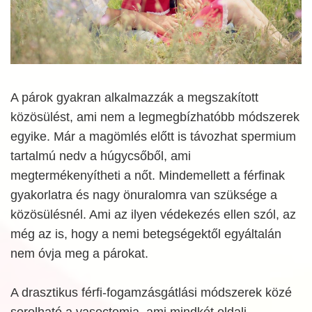
A párok gyakran alkalmazzák a megszakított
közösülést, ami nem a legmegbízhatóbb módszerek
egyike. Már a magömlés előtt is távozhat spermium
tartalmú nedv a húgycsőből, ami
megtermékenyítheti a nőt. Mindemellett a férfinak
gyakorlatra és nagy önuralomra van szüksége a
közösülésnél. Ami az ilyen védekezés ellen szól, az
még az is, hogy a nemi betegségektől egyáltalán
nem óvja meg a párokat.
A drasztikus férfi-fogamzásgátlási módszerek közé
sorolható a vasectomia, ami mindkét oldali