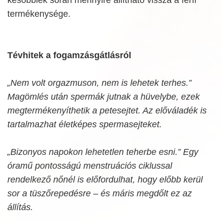
termékenysége.
Tévhitek a fogamzásgátlásról
„Nem volt orgazmuson, nem is lehetek terhes.”
Magömlés után spermák jutnak a hüvelybe, ezek
megtermékenyíthetik a petesejtet. Az előváladék is
tartalmazhat életképes spermasejteket.
„Bizonyos napokon lehetetlen teherbe esni.” Egy
óramű pontosságú menstruációs ciklussal
rendelkező nőnél is előfordulhat, hogy előbb kerül
sor a tüszőrepedésre – és máris megdőlt ez az
állítás.