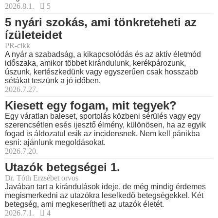
2026.8.1.
5
5 nyári szokás, ami tönkreteheti az
ízületeidet
PR-cikk
A nyár a szabadság, a kikapcsolódás és az aktív életmód
időszaka, amikor többet kirándulunk, kerékpározunk,
úszunk, kertészkedünk vagy egyszerűen csak hosszabb
sétákat teszünk a jó időben.
2026.7.27.
Kiesett egy fogam, mit tegyek?
Egy váratlan baleset, sportolás közbeni sérülés vagy egy
szerencsétlen esés ijesztő élmény, különösen, ha az egyik
fogad is áldozatul esik az incidensnek. Nem kell pánikba
esni: ajánlunk megoldásokat.
2026.7.20.
Utazók betegségei 1.
Dr. Tóth Erzsébet orvos
Javában tart a kirándulások ideje, de még mindig érdemes
megismerkedni az utazókra leselkedő betegségekkel. Két
betegség, ami megkeserítheti az utazók életét.
2026.7.1.
4