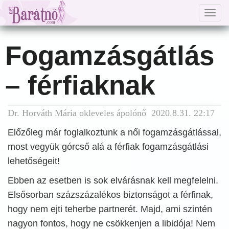
Togg
navig
Fogamzásgátlás
– férfiaknak
Dr. Horváth Mária okleveles ápolónő 2020.8.31. 22:17
Előzőleg már foglalkoztunk a női fogamzásgátlással,
most vegyük górcső alá a férfiak fogamzásgátlási
lehetőségeit!
Ebben az esetben is sok elvárásnak kell megfelelni.
Elsősorban százszázalékos biztonságot a férfinak,
hogy nem ejti teherbe partnerét. Majd, ami szintén
nagyon fontos, hogy ne csökkenjen a libidója! Nem