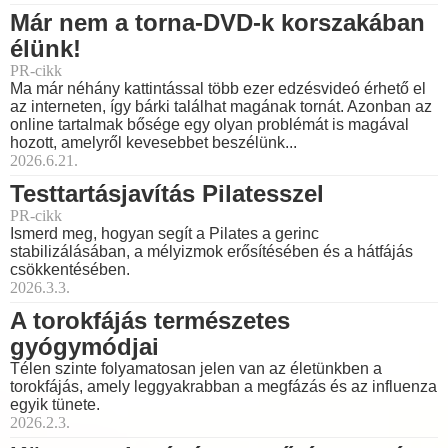
Már nem a torna-DVD-k korszakában
élünk!
PR-cikk
Ma már néhány kattintással több ezer edzésvideó érhető el
az interneten, így bárki találhat magának tornát. Azonban az
online tartalmak bősége egy olyan problémát is magával
hozott, amelyről kevesebbet beszélünk...
2026.6.21.
Testtartásjavítás Pilatesszel
PR-cikk
Ismerd meg, hogyan segít a Pilates a gerinc
stabilizálásában, a mélyizmok erősítésében és a hátfájás
csökkentésében.
2026.3.3.
A torokfájás természetes
gyógymódjai
Télen szinte folyamatosan jelen van az életünkben a
torokfájás, amely leggyakrabban a megfázás és az influenza
egyik tünete.
2026.2.3.