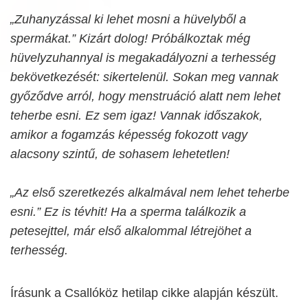
„Zuhanyzással ki lehet mosni a hüvelyből a
spermákat.” Kizárt dolog! Próbálkoztak még
hüvelyzuhannyal is megakadályozni a terhesség
bekövetkezését: sikertelenül. Sokan meg vannak
győződve arról, hogy menstruáció alatt nem lehet
teherbe esni. Ez sem igaz! Vannak időszakok,
amikor a fogamzás képesség fokozott vagy
alacsony szintű, de sohasem lehetetlen!
„Az első szeretkezés alkalmával nem lehet teherbe
esni.” Ez is tévhit! Ha a sperma találkozik a
petesejttel, már első alkalommal létrejöhet a
terhesség.
Írásunk a Csallóköz hetilap cikke alapján készült.