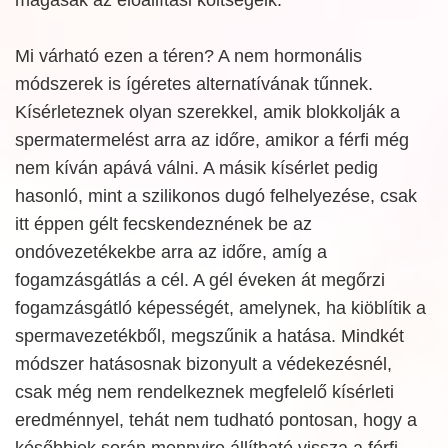
Mi várható ezen a téren? A nem hormonális
módszerek is ígéretes alternatívának tűnnek.
Kísérleteznek olyan szerekkel, amik blokkolják a
spermatermelést arra az időre, amikor a férfi még
nem kíván apává válni. A másik kísérlet pedig
hasonló, mint a szilikonos dugó felhelyezése, csak
itt éppen gélt fecskendeznének be az
ondóvezetékekbe arra az időre, amíg a
fogamzásgátlás a cél. A gél éveken át megőrzi
fogamzásgátló képességét, amelynek, ha kiöblítik a
spermavezetékből, megszűnik a hatása. Mindkét
módszer hatásosnak bizonyult a védekezésnél,
csak még nem rendelkeznek megfelelő kísérleti
eredménnyel, tehát nem tudható pontosan, hogy a
későbbiek során mennyire állítható vissza a férfi