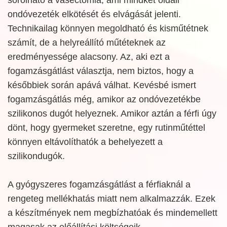
ondóvezeték elkötését és elvágását jelenti.
Technikailag könnyen megoldható és kisműtétnek
számít, de a helyreállító műtéteknek az
eredményessége alacsony. Az, aki ezt a
fogamzásgátlást választja, nem biztos, hogy a
későbbiek során apává válhat. Kevésbé ismert
fogamzásgátlás még, amikor az ondóvezetékbe
szilikonos dugót helyeznek. Amikor aztán a férfi úgy
dönt, hogy gyermeket szeretne, egy rutinműtéttel
könnyen eltávolíthatók a behelyezett a
szilikondugók.
A gyógyszeres fogamzásgátlást a férfiaknál a
rengeteg mellékhatás miatt nem alkalmazzák. Ezek
a készítmények nem megbízhatóak és mindemellett
magasak az előállítási költségeik.