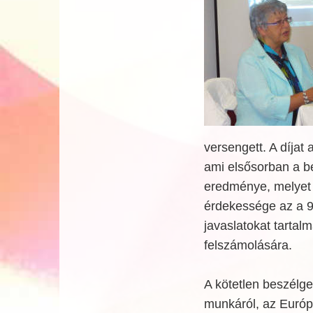
versengett. A díjat
ami elsősorban a bé
eredménye, melyet a
érdekessége az a 9
javaslatokat tartal
felszámolására.
A kötetlen beszélget
munkáról, az Európ