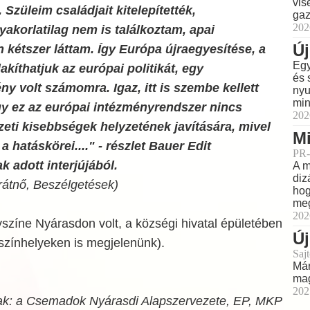
vis
Szüleim családjait kitelepítették,
gaz
202
akorlatilag nem is találkoztam, apai
Új
 kétszer láttam. Így Európa újraegyesítése, a
Egy
akíthatjuk az európai politikát, egy
és 
 volt számomra. Igaz, itt is szembe kellett
nyu
min
y ez az európai intézményrendszer nincs
202
eti kisebbségek helyzetének javítására, mivel
Mi
 hatáskörei...." - részlet Bauer Edit
PR-
adott interjújából.
A m
diz
rátnő, Beszélgetések)
hog
meg
202
yszíne Nyárasdon volt, a községi hivatal épületében
Új
színhelyeken is megjelenünk).
Sajt
Már
mag
202
ak: a Csemadok Nyárasdi Alapszervezete, EP, MKP