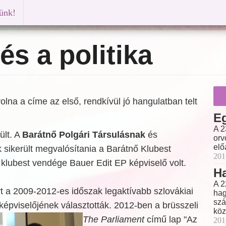
künk!
és a politika
volna a címe az első, rendkívül jó hangulatban telt
E
A 2
ült. A
Barátnő Polgári Társulásnak
és
orv
elő
ikerült megvalósítania a Barátnő Klubest
201
ó klubest vendége Bauer Edit EP képviselő volt.
Ha
A 2
t a 2009-2012-es időszak legaktívabb szlovákiai
hag
szá
képviselőjének választották. 2012-ben a brüsszeli
köz
The
Parliament
című lap "Az
201