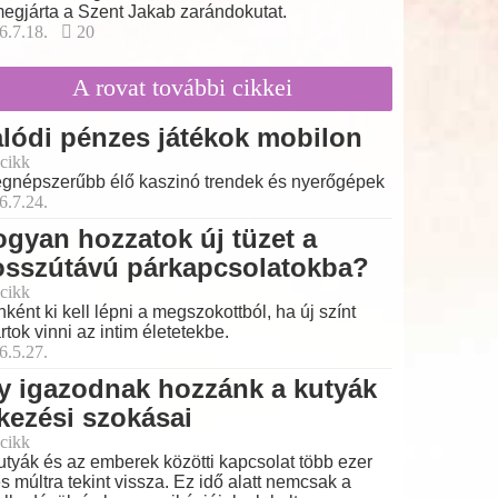
megjárta a Szent Jakab zarándokutat.
6.7.18.
20
A rovat további cikkei
lódi pénzes játékok mobilon
cikk
egnépszerűbb élő kaszinó trendek és nyerőgépek
6.7.24.
gyan hozzatok új tüzet a
osszútávú párkapcsolatokba?
cikk
nként ki kell lépni a megszokottból, ha új színt
rtok vinni az intim életetekbe.
6.5.27.
y igazodnak hozzánk a kutyák
kezési szokásai
cikk
utyák és az emberek közötti kapcsolat több ezer
s múltra tekint vissza. Ez idő alatt nemcsak a