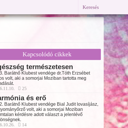
Keresés
Kapcsolódó cikkek
gészség természetesen
3. Barátnő Klubest vendége dr.Tóth Erzsébet
os volt, aki a somorjai Moziban tartotta meg
adását.
6.11.10.
25
rmónia és erő
2. Barátnő Klubest vendége Bial Judit lovasíjász,
yományőrző volt, aki a somorjai Moziban
mtalan kérdésre adott választ a jelenlévő
önségnek.
6.10.26.
14