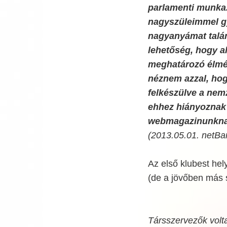
parlamenti munka. 
nagyszüleimmel gy
nagyanyámat talán
lehetőség, hogy al
meghatározó élmény
néznem azzal, hog
felkészülve a nemz
ehhez hiányoznak a
webmagazinunknak 
(2013.05.01. netBa
Az első klubest hel
(de a jövőben más 
Társszervezők volt