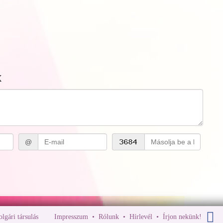
k
@
polgári társulás
Impresszum
•
Rólunk
•
Hírlevél
•
Írjon nekünk!