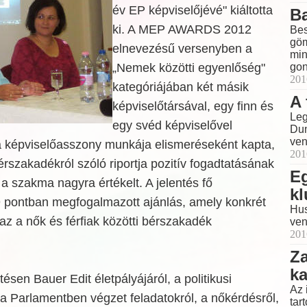
év EP képviselőjévé" kiáltotta
B
ki. A MEP AWARDS 2012
Bes
göm
elnevezésű versenyben a
min
„Nemek közötti egyenlőség"
gon
201
kategóriájában két másik
A 
képviselőtársával, egy finn és
Leg
egy svéd képviselővel
Dun
ven
 a képviselőasszony munkája elismeréseként kapta,
201
rszakadékról szóló riportja pozitív fogadtatásának
Eg
 szakma nagyra értékelt. A jelentés fő
kl
 pontban megfogalmazott ajánlás, amely konkrét
Hus
maz a nők és férfiak közötti bérszakadék
ven
201
Z
k
ésen Bauer Edit életpályájáról, a politikusi
Az 
a Parlamentben végzet feladatokról, a nőkérdésről,
tar