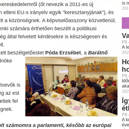
is 
kereskedelemről (őt nevezik a 2011-es új
201
lleni EU-s irányelv egyik "keresztanyjának"), és
lt a közönségnek. A képviselőasszony közvetlenül,
ki számára érthetően beszélt a politikusi
Va
g által felvetett kérdésekre is készségesen és
PR-
t.
A l
202
telt beszélgetőestet
Póda Erzsébet
, a
Barátnő
Ho
lnöke
h
PR-
Idő
tvevők is
aka
202
g az est
Íg
ettek fel
ét
égnek.
PR-
A k
éve
volt számomra a parlamenti, később az európai