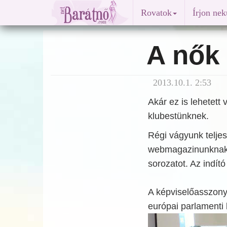
Rovatok
Írjon ne
A nők 
2013.10.1. 2:53
Akár ez is lehetett 
klubestünknek.
Régi vágyunk teljes
webmagazinunknak s
sorozatot. Az indít
A képviselőasszony
európai parlamenti 