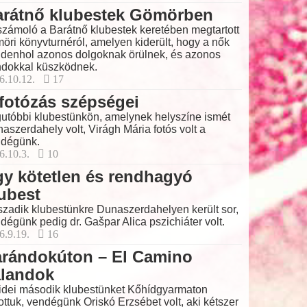
arátnő klubestek Gömörben
zámoló a Barátnő klubestek keretében megtartott
öri könyvturnéról, amelyen kiderült, hogy a nők
denhol azonos dolgoknak örülnek, és azonos
dokkal küszködnek.
6.10.12.
17
fotózás szépségei
utóbbi klubestünkön, amelynek helyszíne ismét
aszerdahely volt, Virágh Mária fotós volt a
dégünk.
6.10.3.
10
y kötetlen és rendhagyó
ubest
zadik klubestünkre Dunaszerdahelyen került sor,
dégünk pedig dr. Gašpar Alica pszichiáter volt.
6.9.19.
16
arándokúton – El Camino
alandok
idei második klubestünket Kőhídgyarmaton
tottuk, vendégünk Oriskó Erzsébet volt, aki kétszer