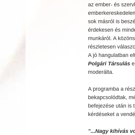
az ember- és szerv
emberkereskedelem e
sok másról is beszé
érdekesen és minden
munkáról. A közönsé
részletesen válaszol
A jó hangulatban el
Polgári Társulás
e
moderálta.
A programba a rész
bekapcsolódtak, mé
befejezése után is t
kérdéseket a vend
"...Nagy kihívás 