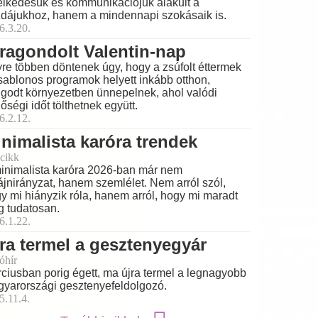
elkedésük és kommunikációjuk alakult a
dájukhoz, hanem a mindennapi szokásaik is.
6.3.20.
ragondolt Valentin-nap
re többen döntenek úgy, hogy a zsúfolt éttermek
sablonos programok helyett inkább otthon,
godt környezetben ünnepelnek, ahol valódi
őségi időt tölthetnek együtt.
6.2.12.
nimalista karóra trendek
cikk
inimalista karóra 2026-ban már nem
ájnirányzat, hanem szemlélet. Nem arról szól,
y mi hiányzik róla, hanem arról, hogy mi maradt
 tudatosan.
6.1.22.
ra termel a gesztenyegyár
óhír
ciusban porig égett, ma újra termel a legnagyobb
yarországi gesztenyefeldolgozó.
5.11.4.