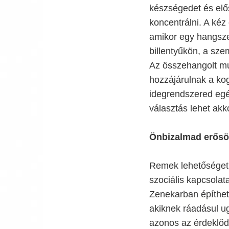
készségedet és elős
koncentrálni. A kéz
amikor egy hangsze
billentyűkön, a sze
Az összehangolt mu
hozzájárulnak a kog
idegrendszered egé
választás lehet akk
Önbizalmad erősöd
Remek lehetőséget 
szociális kapcsolat
Zenekarban építhete
akiknek ráadásul u
azonos az érdeklődé