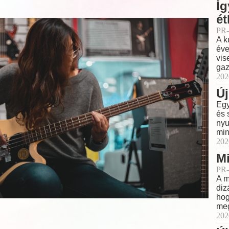
Íg
ét
PR-
A k
éve
vis
gaz
202
Új
Egy
és 
nyu
min
202
Mi
PR-
A m
diz
hog
meg
202