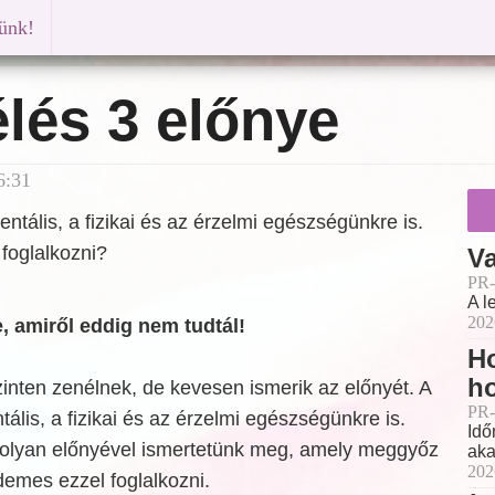
künk!
lés 3 előnye
6:31
ntális, a fizikai és az érzelmi egészségünkre is.
foglalkozni?
Va
PR-
A l
202
, amiről eddig nem tudtál!
Ho
h
inten zenélnek, de kevesen ismerik az előnyét. A
PR-
ális, a fizikai és az érzelmi egészségünkre is.
Idő
olyan előnyével ismertetünk meg, amely meggyőz
aka
202
demes ezzel foglalkozni.