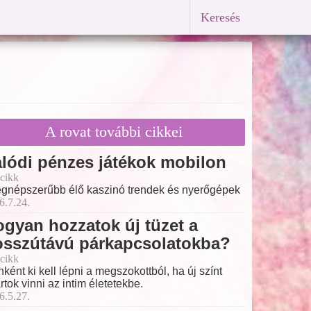
Keresés
A rovat további cikkei
lódi pénzes játékok mobilon
cikk
egnépszerűbb élő kaszinó trendek és nyerőgépek
6.7.24.
gyan hozzatok új tüzet a
osszútávú párkapcsolatokba?
cikk
nként ki kell lépni a megszokottból, ha új színt
rtok vinni az intim életetekbe.
6.5.27.