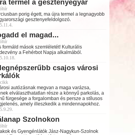
ra termel a gesztenyegyár
óhír
ciusban porig égett, ma újra termel a legnagyobb
yarországi gesztenyefeldolgozó.
5.11.4.
gadd el magad...
óhír
és formáld mások szemléletét! Kulturális
dezvény a Fehérbot Napja alkalmából.
5.10.18.
legnépszerűbb csajos városi
rkálók
cikk
árosi autózásnak megvan a maga varázsa,
nek elválaszthatatlan része a könnyű parkolás, a
mű fürgesége a forgalomban és persze a stílusos
jelenés, amely illeszkedik a mindennapokhoz.
5.9.29.
álanap Szolnokon
óhír
akok és Gyengénlátók Jász-Nagykun-Szolnok