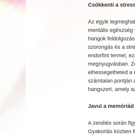
Csökkenti a stres
Az egyik legmeghat
mentális egészség 
hangok feldolgozás
szorongás és a str
endorfint termel, ez
megnyugvásban. Zen
elhessegetheted a 
számtalan pontján 
hangszert, amely a
Javul a memóriád é
A zenélés során figy
Gyakorlás közben fó