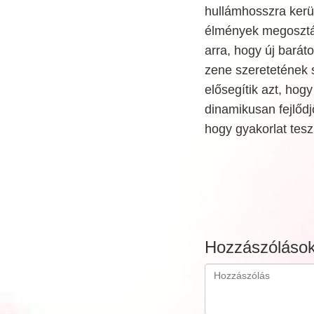
hullámhosszra kerü
élmények megosztás
arra, hogy új barát
zene szeretetének s
elősegítik azt, hog
dinamikusan fejlődj
hogy gyakorlat tesz
Hozzászóláso