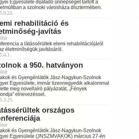
yei Egyesülete díjátadó ünnepséget tartott a
elmúltban a szolnoki városháza dísztermében.
5.9.22.
emi rehabilitáció és
etminőség-javítás
óhír
ferencia a látássérültek elemi rehabilitációjáról
az életminőségük javításáról.
5.4.1.
olnok a 950. hatványon
óhír
akok és Gyengénlátók Jász-Nagykun-Szolnok
yei Egyesülete, immár tizennegyedik alkalommal
dette meg novellaíró pályázatát, „Fények
ondja” elnevezéssel.
5.3.25.
tássérültek országos
nferenciája
óhír
akok és Gyengénlátók Jász-Nagykun-Szolnok
yei Egyesülete (JNSZMVAKOK) március 27-én