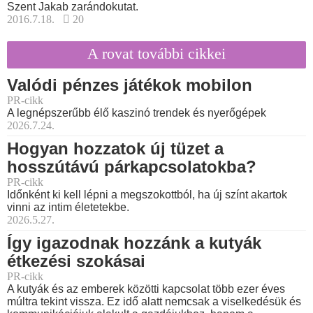
Szent Jakab zarándokutat.
2016.7.18.
20
A rovat további cikkei
Valódi pénzes játékok mobilon
PR-cikk
A legnépszerűbb élő kaszinó trendek és nyerőgépek
2026.7.24.
Hogyan hozzatok új tüzet a
hosszútávú párkapcsolatokba?
PR-cikk
Időnként ki kell lépni a megszokottból, ha új színt akartok
vinni az intim életetekbe.
2026.5.27.
Így igazodnak hozzánk a kutyák
étkezési szokásai
PR-cikk
A kutyák és az emberek közötti kapcsolat több ezer éves
múltra tekint vissza. Ez idő alatt nemcsak a viselkedésük és