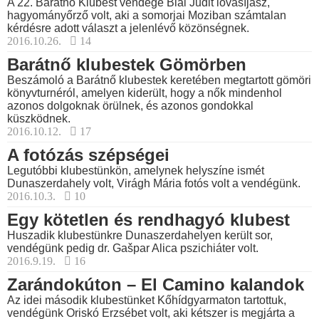
A 22. Barátnő Klubest vendége Bial Judit lovasíjász,
hagyományőrző volt, aki a somorjai Moziban számtalan
kérdésre adott választ a jelenlévő közönségnek.
2016.10.26.
14
Barátnő klubestek Gömörben
Beszámoló a Barátnő klubestek keretében megtartott gömöri
könyvturnéról, amelyen kiderült, hogy a nők mindenhol
azonos dolgoknak örülnek, és azonos gondokkal
küszködnek.
2016.10.12.
17
A fotózás szépségei
Legutóbbi klubestünkön, amelynek helyszíne ismét
Dunaszerdahely volt, Virágh Mária fotós volt a vendégünk.
2016.10.3.
10
Egy kötetlen és rendhagyó klubest
Huszadik klubestünkre Dunaszerdahelyen került sor,
vendégünk pedig dr. Gašpar Alica pszichiáter volt.
2016.9.19.
16
Zarándokúton – El Camino kalandok
Az idei második klubestünket Kőhídgyarmaton tartottuk,
vendégünk Oriskó Erzsébet volt, aki kétszer is megjárta a