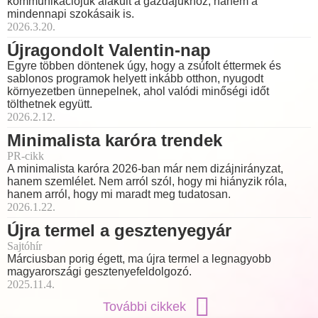
kommunikációjuk alakult a gazdájukhoz, hanem a
mindennapi szokásaik is.
2026.3.20.
Újragondolt Valentin-nap
Egyre többen döntenek úgy, hogy a zsúfolt éttermek és
sablonos programok helyett inkább otthon, nyugodt
környezetben ünnepelnek, ahol valódi minőségi időt
tölthetnek együtt.
2026.2.12.
Minimalista karóra trendek
PR-cikk
A minimalista karóra 2026-ban már nem dizájnirányzat,
hanem szemlélet. Nem arról szól, hogy mi hiányzik róla,
hanem arról, hogy mi maradt meg tudatosan.
2026.1.22.
Újra termel a gesztenyegyár
Sajtóhír
Márciusban porig égett, ma újra termel a legnagyobb
magyarországi gesztenyefeldolgozó.
2025.11.4.
További cikkek