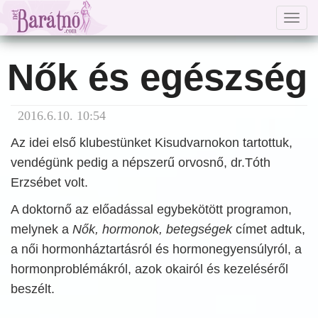
Togg
navig
Nők és egészség
2016.6.10. 10:54
Az idei első klubestünket Kisudvarnokon tartottuk,
vendégünk pedig a népszerű orvosnő, dr.Tóth
Erzsébet volt.
A doktornő az előadással egybekötött programon,
melynek a
Nők, hormonok, betegségek
címet adtuk,
a női hormonháztartásról és hormonegyensúlyról, a
hormonproblémákról, azok okairól és kezeléséről
beszélt.