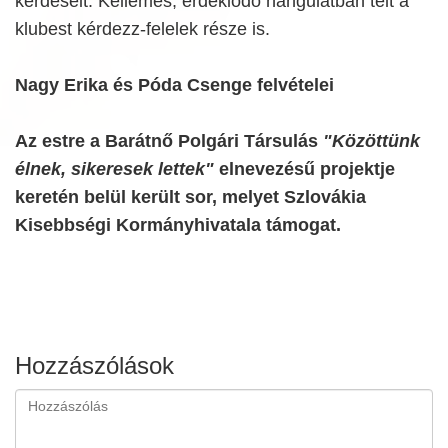
kérdéseit. Kellemes, érdeklődő hangulatban telt a
klubest kérdezz-felelek része is.
Nagy Erika és Póda Csenge felvételei
Az estre a Barátnő Polgári Társulás
"Közöttünk
élnek, sikeresek lettek"
elnevezésű projektje
keretén belül került sor, melyet Szlovákia
Kisebbségi Kormányhivatala támogat.
Hozzászólások