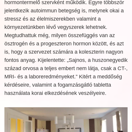
hormontermelő szervként működik. Egyre többször
jelentkezik autoimmun betegség is, melynek okai a
stressz és az élelmiszerekben valamint a
környezetünkben lévő vegyszerek lehetnek.
Megtudhattuk még, milyen összefüggés van az
ösztrogén és a progeszteron hormon között, és azt
is, hogy a szervezet számára a koleszterin nagyon
fontos anyag. Kijelentette: „Sajnos, a huszonegyedik
század orvosa a teljes embert nem látja, csak a CT-,
MRI- és a laboreredményeket.” Kitért a meddőség
kérdéseire, valamint a fogamzásgátló tabletta
használata korai elkezdésének veszélyeire.